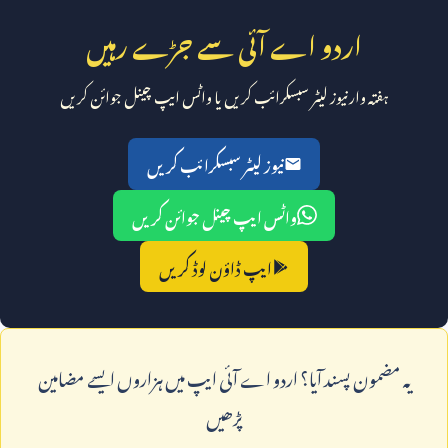
اردو اے آئی سے جڑے رہیں
ہفتہ وار نیوز لیٹر سبسکرائب کریں یا واٹس ایپ چینل جوائن کریں
نیوز لیٹر سبسکرائب کریں
واٹس ایپ چینل جوائن کریں
ایپ ڈاؤن لوڈ کریں
يہ مضمون پسند آيا؟ اردو اے آئی ايپ ميں ہزاروں ايسے مضامين
پڑھيں