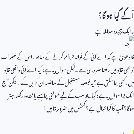
آگے کیا ہوگا؟
یہ ایک پیچیدہ معاملہ ہے
کا دعویٰ ہے کہ اے آئی کے فوائد فراہم کرنے کے ساتھ، اس کے خطرات
کو بھی قابو میں رکھنا ضروری ہے۔لیکن سوال یہ ہے: کیا اے آئی واقعی قابو
میں رکھی جا سکتی ہے؟ یہ فیصلہ مستقبل کے سائنسدان کریں گے۔ لیکن آج
ایک بڑا سوال یہ ہے: کیا
AI
سب کے لیے کھولنی چاہیے یا محدود رکھنا بہتر
ہوگا؟ آپ کا کیا خیال ہے؟ کمنٹس میں ضرور بتائیں!