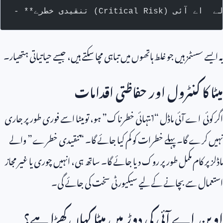
یہ ایسے سسٹمز ہیں جو غلط ہاتھوں میں تباہی مچا سکتے ہیں، جیسے حیاتیاتی ہتھیار۔
میٹا کا کنٹرول اور حفاظتی اقدامات
اگر کوئی اے آئی ماڈل “انتہائی خطرناک” ہو، تو میٹا اسے فوری طور پر جاری
نہیں کرے گا۔ پہلے خطرات کو کم کیا جائے گا۔ “تنقیدی خطرے” والے
ماڈلز پر کام مکمل طور پر روک دیا جائے گا۔ ساتھ ہی، انہیں چوری یا غیر مجاز
استعمال سے بچانے کے لیے سیکیورٹی سخت کی جائے گی۔
اوپن اے آئی کی دوڑ میں میٹا کہاں کھڑا ہے؟