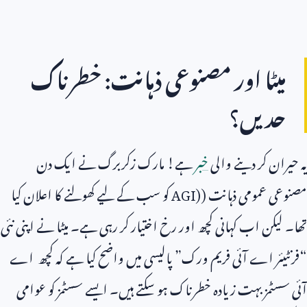
میٹا اور مصنوعی ذہانت: خطرناک
حدیں؟
یہ حیران کر دینے والی
خبر
ہے! مارک زکربرگ نے ایک دن
مصنوعی عمومی ذہانت (
AGI)
کو سب کے لیے کھولنے کا اعلان کیا
تھا۔ لیکن اب کہانی کچھ اور رخ اختیار کر رہی ہے۔ میٹا نے اپنی نئی
“فرنٹیئر اے آئی فریم ورک” پالیسی میں واضح کیا ہے کہ کچھ اے
آئی سسٹمز بہت زیادہ خطرناک ہو سکتے ہیں۔ ایسے سسٹمز کو عوامی