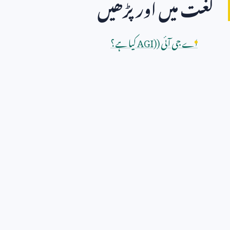
لغت میں اور پڑھیں
اے جی آئی (
AGI)
کیا ہے؟