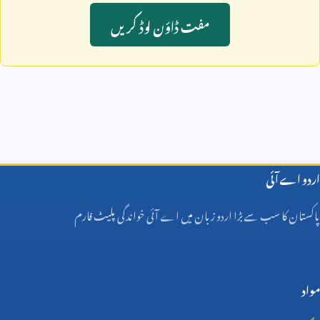
مفت ڈاؤن لوڈ کريں
اردو اے آئی
پاکستان کا سب سے بڑا اردو زبان میں اے آئی خواندگی پلیٹ فارم
مواد