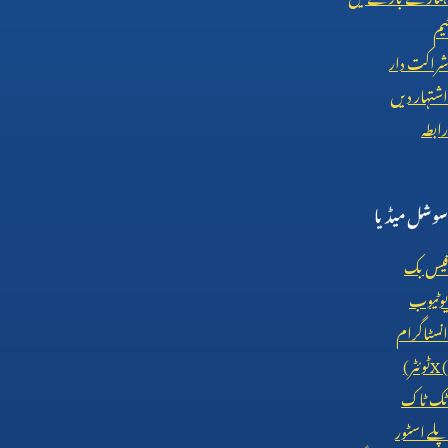
ٹیم
شراکت دار
اشتہار دیں
رابطہ
سوشل میڈیا
فیس بک
یوٹیوب
انسٹاگرام
X (
ٹوئٹر)
ٹک ٹاک
پلے اسٹور