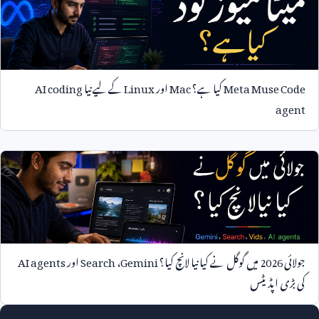
Meta Muse Code
کیا ہے؟
Mac
اور
Linux
کے لیے نیا
AI coding
agent
جولائی
2026
میں گوگل نے کیا نیا لانچ کیا؟
Gemini
،
Search
اور
AI agents
کی بڑی اپڈیٹس