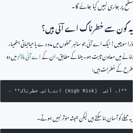
سطح پر جاری نہیں کیا جائے گا۔
یہ کون سے خطرناک اے آئی ہیں؟
ذرا سوچیں! ایک اے آئی جو سائبر حملوں میں مدد دے یا حیاتیاتی ہتھیار
بنانے میں معاون ثابت ہو۔ میٹا کے مطابق، ان کے
اے آئی ماڈلز
میں دو
طرح کے خطرات ہیں:
- **انتہائی خطرناک (High Risk)  اے آئی**
یہ حملے کو آسان بنا سکتے ہیں لیکن ہمیشہ مؤثر نہیں ہوتے۔