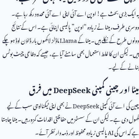
یہ ایک بڑی بحث ہے! اوپن اے آئی اپنی اے آئی محدود رکھ رہا ہے۔
دوسری طرف، میٹا نے زیادہ “اوپن” پالیسی اپنائی ہے۔ اس کے نتائج
دونوں طرح کے نکلے ہیں۔ میٹا کے
Llama
ماڈلز لاکھوں بار ڈاؤن لوڈ ہو چکے
ہیں۔ لیکن ان کا غلط استعمال بھی سامنے آیا ہے، جیسے کہ دفاعی چیٹ بوٹس
بنانے کے لیے۔
میٹا اور چینی کمپنی
DeepSeek
میں فرق
چین کی اے آئی کمپنی
DeepSeek
نے بھی اپنی ٹیکنالوجی سب کے لیے
کھول دی ہے۔ لیکن ان کے سسٹمز میں حفاظتی اقدامات کمزور ہیں۔ میٹا چاہتا
ہے کہ اس کی
AI
پالیسی زیادہ محفوظ اور ذمہ دار نظر آئے۔