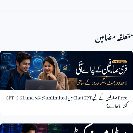
متعلقہ مضامین
Free
صارفین کے لیے
ChatGPT
میں
unlimited
چیٹ:
GPT-5.6 Luna
کتنا اچھا ہے؟