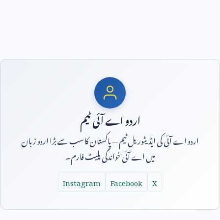
اردو اے آئی ٹیم
اردو اے آئی کی ایڈیٹوریل ٹیم — پاکستان کا سب سے بڑا اردو زبان
میں اے آئی خواندگی پلیٹ فارم۔
Instagram
Facebook
X