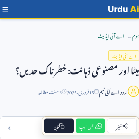
Urdu
Ai
ہوم
اے آئی اپڈیٹ
اے آئی اپڈیٹ
میٹا اور مصنوعی ذہانت: خطرناک حدیں؟
اردو اے آئی ٹیم
15
فروری،
2025
3 منٹ مطالعہ
شیئر
واٹس ایپ
کاپی
فہرست مضمون