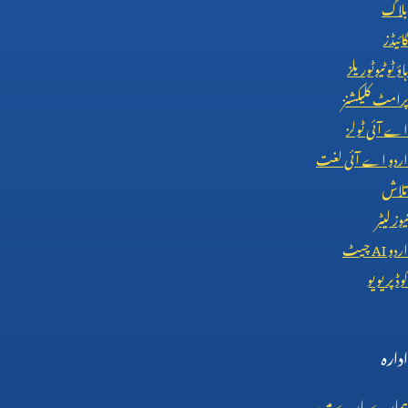
بلاگ
گائیڈز
ہاؤ ٹو ٹیوٹوریلز
پرامٹ کلیکشنز
اے آئی ٹولز
اردو اے آئی لغت
تلاش
نیوز لیٹر
اردو
AI
چیٹ
کوڈ پریویو
ادارہ
ہمارے بارے میں