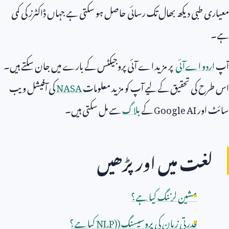
معیاری طبی دیکھ بھال تک رسائی حاصل ہو سکتی ہے جہاں ڈاکٹرز کی کمی
ہے۔
آپ
اردو اےآئی
پر مزید اے آئی پروجیکٹس کے بارے میں جان سکتے ہیں۔
اس طرح کی تحقیق کے لیے آپ کو مزید معلومات
NASA
کی آفیشل ویب
سائٹ اور
Google AI
کے
بلاگ
سے مل سکتی ہیں۔
لغت میں اور پڑھیں
مشین لرننگ کیا ہے؟
قدرتی زبان کی پروسیسنگ (
NLP)
کیا ہے؟