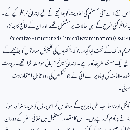
اس نئے اے آئی سسٹم کی افادیت کو جانچنے کے لیے ابتدائی ٹرائلز کیے گئے۔
یہ ٹرائلز کئی طرح کے طبی حالات پر مشتمل تھے، اور ان کے نتائج کا جائزہ
Objective Structured Clinical Examination (OSCE)
فریم ورک کے تحت لیا گیا۔ جو کہ ڈاکٹروں کی کلینیکل مہارتوں کو جانچنے کے
لیے ایک مستند طریقہ کار ہے۔ ابتدائی نتائج انتہائی حوصلہ افزا تھے۔ رپورٹ
شدہ علامات کی بنیاد پر اے آئی نے جو تشخیص کی، وہ قابل اعتماد ثابت
ہوئی۔
گوگل اور ناسا اب طبی ماہرین کے ساتھ مل کر اس ماڈل کو مزید بہتر اور موثر
بنانے پر کام کر رہے ہیں۔ اس کا مقصد مستقبل میں خلائی سفر کے دوران
عملے کی صحت اور کارکردگی کو مزید خودکار بنانا ہے۔ اس کا فائدہ صرف خلا تک