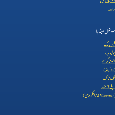
رابطہ
سوشل میڈیا
فیس بک
یوٹیوب
انسٹاگرام
X (
ٹوئٹر)
ٹک ٹاک
پلے اسٹور
AI Viewer (
انگریزی)