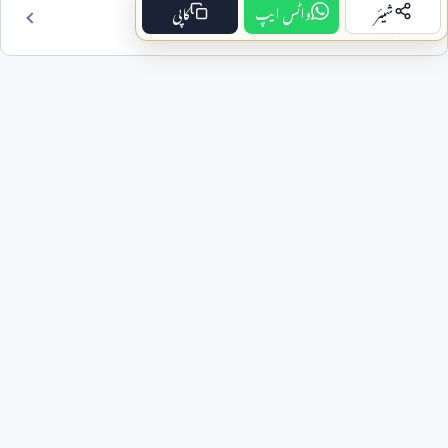
شیئر
واٹس ایپ
کاپی
فہرست مضمون