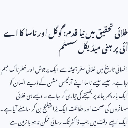
خلائی تحقیق میں نیا قدم: گوگل اور ناسا کا اے
آئی پر مبنی میڈیکل سسٹم
انسانی تاریخ میں خلائی سفر ہمیشہ سے ایک پرجوش اور خطرناک مہم
رہا ہے۔ جیسے جیسے ناسا اپنے آرٹیمس مشن کے ذریعے انسان کو
ایک بار پھر چاند پر بھیجنے کی تیاری کر رہا ہے۔ ویسے ہی خلائی
مسافروں کی صحت اور حفاظت ایک بڑا چیلنج بن کر سامنے آیا ہے۔
ایک ایسے وقت میں جب ڈاکٹر تک رسائی ممکن نہ ہو یا زمین سے