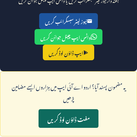
نیوز لیٹر سبسکرائب کریں
واٹس ایپ چینل جوائن کریں
ایپ ڈاؤن لوڈ کریں
يہ مضمون پسند آيا؟ اردو اے آئی ايپ ميں ہزاروں ايسے مضامين
پڑھيں
مفت ڈاؤن لوڈ کريں