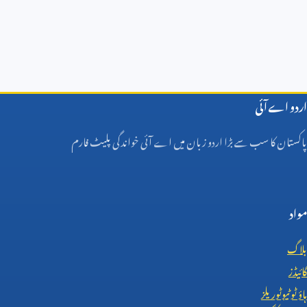
اردو اے آئی
پاکستان کا سب سے بڑا اردو زبان میں اے آئی خواندگی پلیٹ فارم
مواد
بلاگ
گائیڈز
ہاؤ ٹو ٹیوٹوریلز