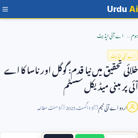
Urdu
Ai
ہوم
اے آئی اپڈیٹ
اے آئی اپڈیٹ
خلائی تحقیق میں نیا قدم: گوگل اور ناسا کا اے
آئی پر مبنی میڈیکل سسٹم
اردو اے آئی ٹیم
13
اگست،
2025
5 منٹ مطالعہ