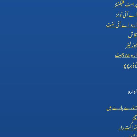
پرامٹ کلیکشنز
اے آئی ٹولز
اردو اے آئی لغت
تلاش
نیوز لیٹر
اردو
AI
چیٹ
کوڈ پریویو
ادارہ
ہمارے بارے میں
ٹیم
شراکت دار
اشتہار دیں