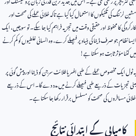
طبی لٹریچر پر رکھی گئی ہے۔ اس میں جدید ترین قدرتی زبان پروسیسنگ اور
مشین لرننگ کی تکنیکوں کا استعمال کیا گیا ہے تاکہ خلائی عملے کی صحت اور
کارکردگی کا محفوظ اور حقیقی وقت میں تجزیہ فراہم کیا جا سکے۔ تو سوچیں، ایک
ایسا نظام جو صرف ڈیٹا کی بنیاد پر فیصلے کرے، وہ انسانی غلطیوں کو کم کرنے
میں کتنا مؤثر ثابت ہو سکتا ہے!
یہ ٹول ایک مخصوص عملے کے طبی افسر یا فلائٹ سرجن کو ڈیٹا اور پیش گوئی پر
مبنی تجزیات کے ذریعے طبی فیصلے کرنے میں مدد دے گا۔ اس کے ذریعے
خلائی مسافروں کی صحت کو مسلسل برقرار رکھا جا سکتا ہے۔
کامیابی کے ابتدائی نتائج