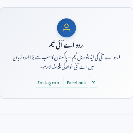
اردو اے آئی ٹیم
اردو اے آئی کی ایڈیٹوریل ٹیم — پاکستان کا سب سے بڑا اردو زبان
میں اے آئی خواندگی پلیٹ فارم۔
Instagram
Facebook
X