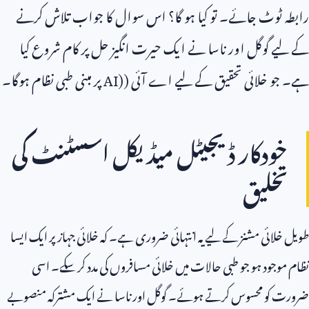
رابطہ ٹوٹ جائے۔ تو کیا ہو گا؟ اس سوال کا جواب تلاش کرنے
کے لیے گوگل اور ناسا نے ایک حیرت انگیز حل پر کام شروع کیا
ہے۔ جو خلائی تحقیق کے لیے اے آئی (
AI)
پر مبنی طبی نظام ہوگا۔
خودکار ڈیجیٹل میڈیکل اسسٹنٹ کی
تخلیق
طویل خلائی مشنز کے لیے یہ انتہائی ضروری ہے۔ کہ خلائی جہاز پر ایک ایسا
نظام موجود ہو جو طبی حالات میں خلائی مسافروں کی مدد کر سکے۔ اسی
ضرورت کو محسوس کرتے ہوئے۔ گوگل اور ناسا نے ایک مشترکہ منصوبے