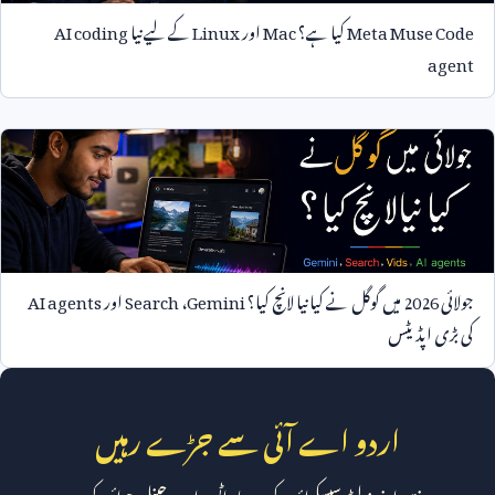
Meta Muse Code
کیا ہے؟
Mac
اور
Linux
کے لیے نیا
AI coding
agent
جولائی
2026
میں گوگل نے کیا نیا لانچ کیا؟
Gemini
،
Search
اور
AI agents
کی بڑی اپڈیٹس
اردو اے آئی سے جڑے رہیں
ہفتہ وار نیوز لیٹر سبسکرائب کریں یا واٹس ایپ چینل جوائن کریں