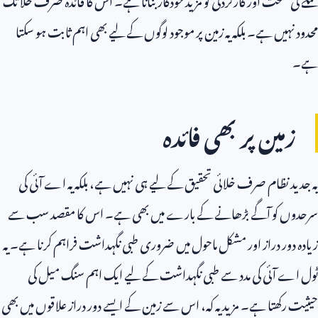
محدود نہیں ہے۔ بلکہ یہ زمین پر موجود لوگوں کے لیے بھی اہم ثابت ہو سکتا
ہے۔
زمین پر بھی فائدہ
یہ جدید نظام صرف خلائی تحقیق کے لیے ہی نہیں ہے، بلکہ یہ اے آئی کی
سرحدوں کو آگے بڑھانے کے بارے میں بھی ہے۔ اس کا مقصد سب سے
زیادہ دور دراز اور مشکل ماحول میں ضروری طبی نگہداشت فراہم کرنا ہے۔ یہ
ٹول اے آئی کی مدد سے طبی نگہداشت کے لیے ایک اہم سنگ میل کی
حیثیت رکھتا ہے۔ مزید یہ کہ، اس سے زمین کے ایسے دور دراز علاقوں میں بھی