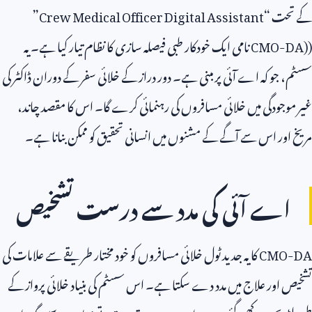
کے تحت “
Crew Medical Officer Digital Assistant
”
(
CMO-DA)
نامی ایک خودکار طبی فیصلہ سازی کا نظام تیار کیا ہے۔ یہ
سسٹم، جو کہ اے آئی پر مبنی ہے۔ دور دراز کے خلائی سفر کے دوران ڈاکٹر کی
غیر موجودگی میں خلائی مسافروں کی رہنمائی کرے گا۔ اس کا مقصد چاند،
مریخ اور اس سے آگے کے مشنوں میں انسانی تحقیق کو ممکن بنانا ہے۔
اے آئی کی مدد سے درست تشخیص
CMO-DA
کا یہ جدید ٹول خلائی مسافروں کو خود مختار طریقے سے علامات کی
تشخیص اور علاج میں مدد دے سکتا ہے۔ اس سسٹم کی بنیاد خلائی پرواز کے