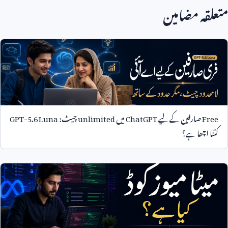
متعلقہ مضامین
Free
صارفین کے لیے
ChatGPT
میں
unlimited
چیٹ:
GPT-5.6 Luna
کتنا اچھا ہے؟