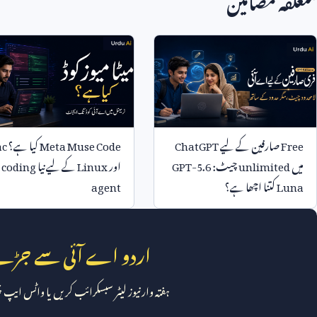
Free
صارفین کے لیے
ChatGPT
Meta Muse Code
کیا ہے؟
ac
میں
unlimited
چیٹ:
GPT-5.6
اور
Linux
کے لیے نیا
 coding
Luna
کتنا اچھا ہے؟
agent
اردو اے آئی سے جڑے
ہفتہ وار نیوز لیٹر سبسکرائب کریں یا واٹس ایپ