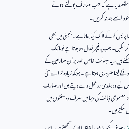
دی مقصد یہ ہے کہ جب صارف بولتے ہوئے
د اسے بند نہ کریں۔
 پریس کر کے لاک کیا جاتا ہے۔ جیمِنی میں بھی
 کر سکیں۔ جب یہ فیچر فعال ہو جاتا ہے تو مائیک
ر سکتے ہیں۔ یہ سہولت خاص طور پر اُن صارفین کے
ں وقفے لینا ضروری ہوتا ہے۔ چونکہ زیادہ تر اے آئی
اس لیے وہ جلدی ردعمل دے دیتے ہیں اور صارف
ا: مصنوعی ذہانت کی دنیا میں صرف دو ہفتوں میں
ن سکتے ہیں۔
ٹ
صرف کچھ خاص الفاظ یا انداز سمجھتے ہیں، اس