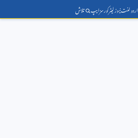
اردو لغت
نیوز لیٹر
کورسز
ایپ
تلاش