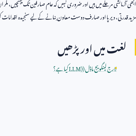
ابھی آزمائشی مرحلے میں ہیں اور ضروری نہیں کہ عام صارفین تک پہنچیں، مگر ان 
مزید قدرتی، دیرپا اور صارف دوست معاون بنانے کے لیے سنجیدہ اقدامات ک
لغت میں اور پڑھیں
لارج لینگویج ماڈل (
LLM)
کیا ہے؟