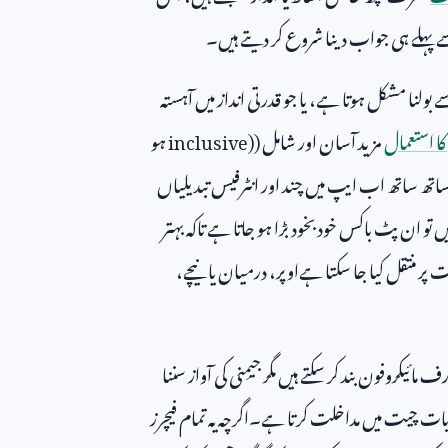
سے پہلے ہی جواب دینا شروع کر دیتے ہیں۔
بولنا مشکل ہوتا ہے، یا جو قدرتی انداز میں آہستہ
 کا استعمال
مزید آسان اور شامل (
inclusive)
ہو
ساتھ ساتھ اب ایپ میں چند اور انٹرفیس تبدیلیاں
 ان پٹ باکس خودبخود بڑا ہو جاتا ہے تاکہ بہتر
پر منتقل کیا جا سکتا ہےاوپر، درمیان یا نیچے،
کروفون بند کر سکتے ہیں مگر جیمِنی کی آواز سننا
ات چیت میں مداخلت کرتا ہے۔اگرچہ یہ تمام فیچرز