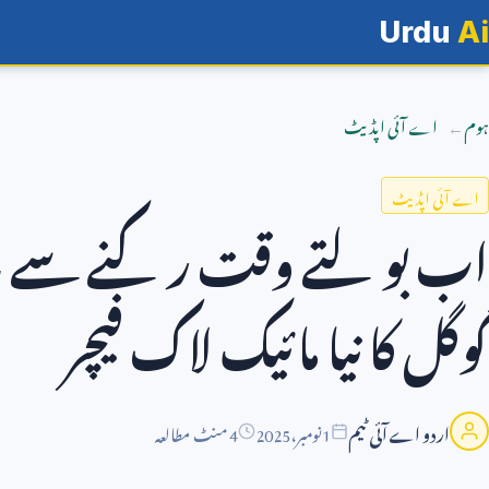
Urdu
Ai
ہوم
اے آئی اپڈیٹ
اے آئی اپڈیٹ
اب بولتے وقت رکنے سے با
گوگل کا نیا مائیک لاک فیچر
اردو اے آئی ٹیم
1
نومبر،
2025
4 منٹ مطالعہ