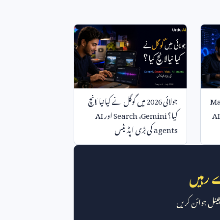
M
جولائی
2026
میں گوگل نے کیا نیا لانچ
AI
کیا؟
Gemini
،
Search
اور
AI
agents
کی بڑی اپڈیٹس
 رہیں
 چینل جوائن کریں