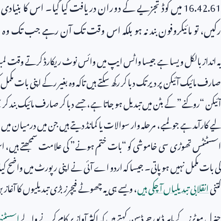
16.42.61
میں کوڈ تجزیے کے دوران دریافت کیا گیا۔ اس کا بنیا
رکیں، تو مائیکروفون بند نہ ہو بلکہ اس وقت تک آن رہے جب تک وہ خو
یہ انداز بالکل ویسا ہے جیسا واٹس ایپ میں وائس نوٹ ریکارڈ کرتے وقت لمبا
صارف مائیک آئیکن پر دیر تک دبا کر رکھ سکتے ہیں تاکہ وہ بغیر رکے اپنی بات مکمل
آئیکن “روکنے” کے بٹن میں تبدیل ہو جاتا ہے، جسے دبا کر صارف مائیک بند ک
لیے کارآمد ہے جو لمبے، مرحلہ وار سوالات یا کمانڈ دیتے ہیں جن میں درمیان می
اسسٹنٹس تھوڑی سی خاموشی کو “بات ختم ہونے” کی علامت سمجھتے ہیں، 
کی بات مکمل نہیں ہو پاتی۔ جیسا کہ اردو اے آئی نے اپنی رپورٹ میں واضح کی
کتنی
انقلابی تبدیلیاں آ چکی ہیں
، ویسے ہی یہ چھوٹے فیچرز بڑی تبدیلیوں کا آغاز ب
جنرل موٹرز کے ماہر ڈیو رچرڈسن کہتے ہیں کہ اکثر آواز پر کام کرنے والے
اسسٹن