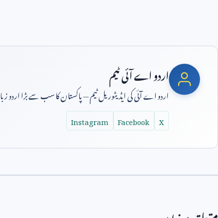
اردو اے آئی ٹیم
اردو اے آئی کی ایڈیٹوریل ٹیم — پاکستان کا سب سے بڑا اردو ز
Instagram
Facebook
X
متعلقہ مضامین