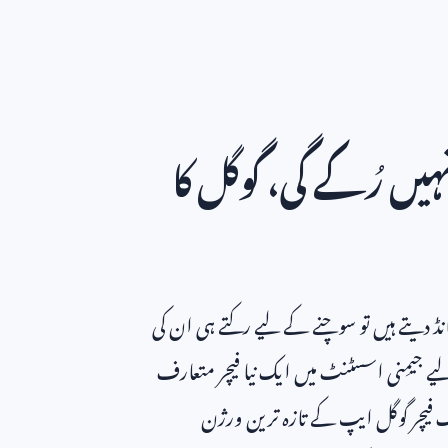
 رُکے گی، گوگل کا
ڈ دیتے ہیں تو سوچنے کے لیے رکتے ہی ان کی
یمِنی اسسٹنٹ میں ایک نیا فیچر متعارف
اک فیچر گوگل ایپ کے تازہ ترین ورژن