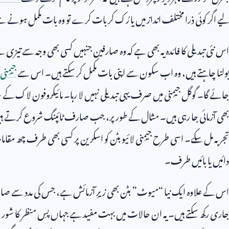
لیے اگر کوئی ذرا مختلف انداز میں یا رُک کر بات کرے تو وہ بات مکمل ہونے 
اس نئی تبدیلی کا فائدہ یہ بھی ہے کہ وہ صارفین جنہیں کسی بھی وجہ سے تیزی سے 
بولنا چاہتے ہیں، وہ اب سکون سے اپنی بات مکمل کر سکتے ہیں۔ اس سے
جیمِنی
جائے گا۔ گوگل جیمِنی میں صرف یہی تبدیلی نہیں لا رہا۔ مائیکروفون لاک کے 
بھی آزمائی جا رہی ہیں۔ مثال کے طور پر، جب صارف ٹائپنگ شروع کرتے ہیں تو
تجربہ مل سکے۔ اسی طرح جیمِنی لائیو بٹن کو اسکرین پر کسی بھی طرف چھ مقامات 
دائیں یا بائیں طرف۔
اس کے علاوہ ایک نیا “میوٹ” بٹن بھی زیرِ آزمائش ہے، جس کی مدد سے صارف مائی
جاری رکھ سکتے ہیں۔ یہ ان حالات میں بہت مفید ہے جہاں پسِ منظر کا شور ب