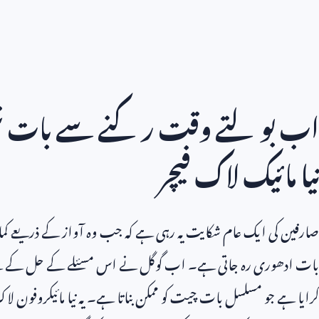
اب بولتے وقت رکنے سے بات نہیں
نیا مائیک لاک فیچر
صارفین کی ایک عام شکایت یہ رہی ہے کہ جب وہ آواز کے ذریعے کمان
بات ادھوری رہ جاتی ہے۔ اب گوگل نے اس مسئلے کے حل کے لیے ج
کرایا ہے جو مسلسل بات چیت کو ممکن بناتا ہے۔ یہ نیا مائیکروفون ل