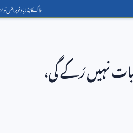
بلاگ
گائیڈز
ہاؤ ٹو
پرامٹس
ٹولز
ت نہیں رُکے گی،