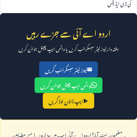
کی بڑی اپڈیٹس
اردو اے آئی سے جڑے رہیں
ہفتہ وار نیوز لیٹر سبسکرائب کریں یا واٹس ایپ چینل جوائن کریں
نیوز لیٹر سبسکرائب کریں
واٹس ایپ چینل جوائن کریں
ایپ ڈاؤن لوڈ کریں
يہ مضمون پسند آيا؟ اردو اے آئی ايپ ميں ہزاروں ايسے مضامين