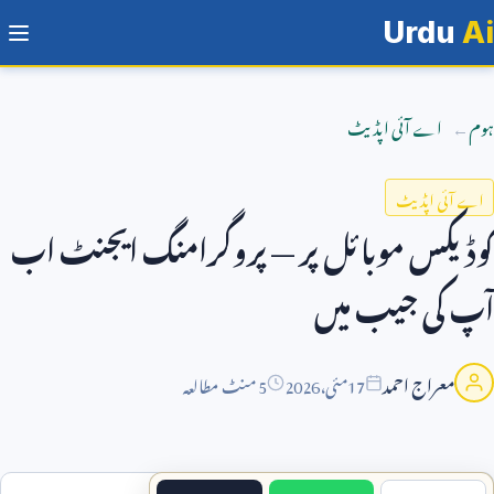
Urdu
Ai
ہوم
اے آئی اپڈیٹ
اے آئی اپڈیٹ
کوڈیکس موبائل پر — پروگرامنگ ایجنٹ اب
آپ کی جیب میں
معراج احمد
17
مئی،
2026
5 منٹ مطالعہ