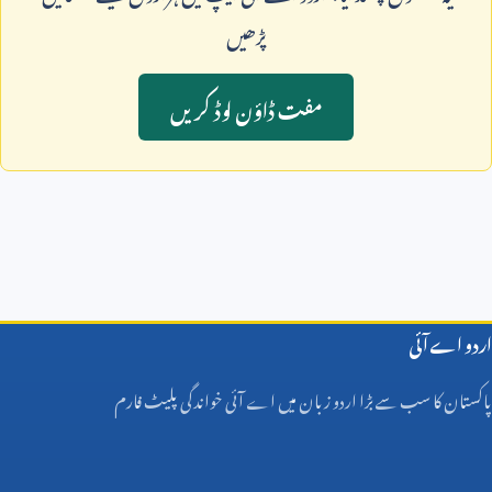
پڑھيں
مفت ڈاؤن لوڈ کريں
اردو اے آئی
پاکستان کا سب سے بڑا اردو زبان میں اے آئی خواندگی پلیٹ فارم