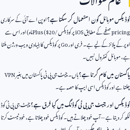
کوڈیکس موبائل کون استعمال کر سکتا ہے؟
اوپن اے آئی کے سرکاری
pricing
صفحے کے مطابق
iOS
پر کوڈیکس
Plus ($20/
ماہ) اور اس سے
اوپر کے پلانز کے لیے ہے۔ فری اور
Go
پر کوڈیکس کا بنیادی ویب ورژن ملتا
ہے، موبائل کنٹرول نہیں۔
پاکستان میں کام کرتا ہے؟
ہاں۔ چیٹ جی پی ٹی پاکستان میں بغیر
VPN
چلتا ہے اور کوڈیکس اسی ایپ کا حصہ ہے۔
کوڈیکس اور چیٹ جی پی ٹی کوڈنگ میں کیا فرق ہے؟
چیٹ جی پی ٹی کوڈ
لکھ کر دیتا ہے — آپ خود چلاتے ہیں۔ کوڈیکس خود چلاتا ہے، خود ٹیسٹ کرتا
ہے، اور صرف اہم جگہوں پر آپ کو بلاتا ہے۔