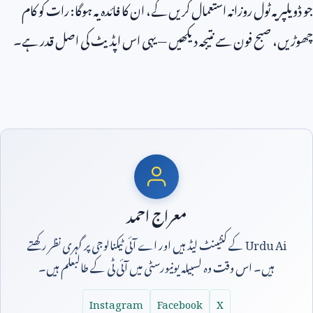
جو ڈویلپر یہ ٹول روزانہ استعمال کریں گے، ان کا فائدہ یہ ہوگا: رات کو کام
چھوڑیں، صبح فون سے نتیجہ دیکھیں — یہی اس اپڈیٹ کی اصل قدر ہے۔
معراج احمد
Urdu Ai
کے کنٹینٹ لیڈ ہیں اور اے آئی ٹیکنالوجی پر گہری نظر رکھتے
ہیں۔ اس وقت وہ لسبیلہ یونیورسٹی میں آئی ٹی کے طالبعلم ہیں۔
Instagram
Facebook
X