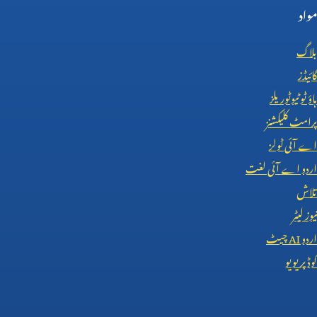
مواد
بلاگ
گائیڈز
ہاؤ ٹو ٹیوٹوریلز
پرامٹ کلیکشنز
اے آئی ٹولز
اردو اے آئی لغت
تلاش
نیوز لیٹر
اردو
AI
چیٹ
کوڈ پریویو