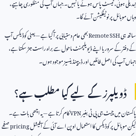
تبدیلی ہوئی، ٹیسٹ پاس ہوئے یا نہیں۔ جہاں آپ کی منظوری چاہیے،
وہاں موبائل پر نوٹیفکیشن آئے گا۔
ساتھ ہی
Remote SSH
بھی عام دستیابی پر آ گیا ہے — یعنی کوڈیکس آپ
کے دفتر کے سرور یا اپنے ڈیویلپمنٹ ماحول سے براہ راست جڑ سکتا ہے،
جہاں آپ کی اصل فائلیں اور ڈیپینڈینسیز موجود ہوں۔
ڈویلپرز کے لیے کیا مطلب ہے؟
پاکستان میں چیٹ جی پی ٹی بغیر
VPN
کام کرتا ہے — یہ اچھی بات ہے۔
لیکن موبائل پر کوڈیکس کا استعمال اوپن اے آئی کے آفیشل
pricing
صفحے