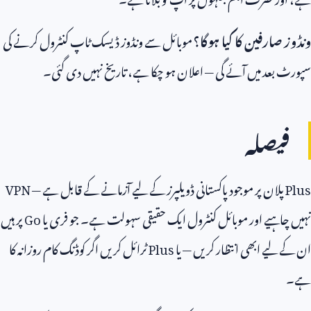
ونڈوز صارفین کا کیا ہوگا؟
موبائل سے ونڈوز ڈیسک ٹاپ کنٹرول کرنے کی
سپورٹ بعد میں آئے گی — اعلان ہو چکا ہے، تاریخ نہیں دی گئی۔
فیصلہ
Plus
پلان پر موجود پاکستانی ڈویلپرز کے لیے آزمانے کے قابل ہے —
VPN
نہیں چاہیے اور موبائل کنٹرول ایک حقیقی سہولت ہے۔ جو فری یا
Go
پر ہیں
ان کے لیے ابھی انتظار کریں — یا
Plus
ٹرائل کریں اگر کوڈنگ کام روزانہ کا
ہے۔