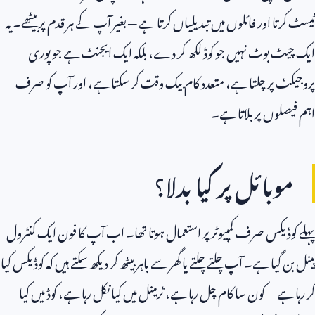
ٹیسٹ کرتا اور فائلوں میں تبدیلیاں کرتا ہے — بغیر آپ کے ہر قدم پر بیٹھے۔ یہ
ایک چیٹ بوٹ نہیں جو کوڈ لکھ کر دے، بلکہ ایک ایجنٹ ہے جو پوری
پروجیکٹ پر چلتا ہے، متعدد کام بیک وقت کر سکتا ہے، اور آپ کو صرف
اہم فیصلوں پر بلاتا ہے۔
موبائل پر کیا بدلا؟
پہلے کوڈیکس صرف کمپیوٹر پر استعمال ہوتا تھا۔ اب آپ کا فون ایک کنٹرول
پینل بن گیا ہے۔ آپ چلتے چلتے یا گھر سے باہر بیٹھ کر دیکھ سکتے ہیں کہ کوڈیکس کیا
کر رہا ہے — کون سا کام چل رہا ہے، ٹرمینل میں کیا نکل رہا ہے، کوڈ میں کیا