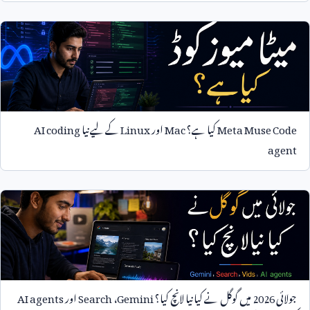
Meta Muse Code
کیا ہے؟
Mac
اور
Linux
کے لیے نیا
AI coding
agent
جولائی
2026
میں گوگل نے کیا نیا لانچ کیا؟
Gemini
،
Search
اور
AI agents