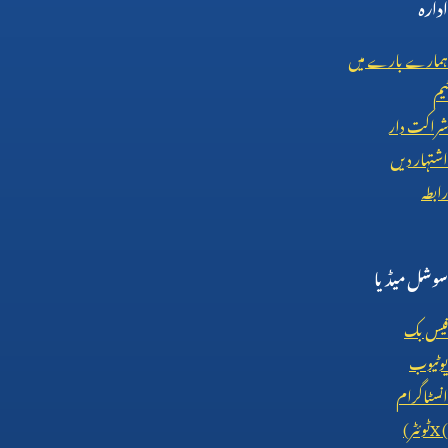
ادارہ
ہمارے بارے میں
ٹیم
شراکت دار
اشتہار دیں
رابطہ
سوشل میڈیا
فیس بک
یوٹیوب
انسٹاگرام
X (
ٹوئٹر)