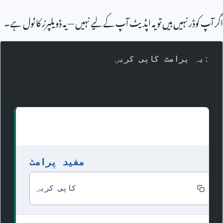
اگر آپ کوڈر نہیں ہیں تو یہ اپڈیٹ آپ کے لیے نہیں — یہ ڈویلپرز کا ٹول ہے۔
یہ پرامٹ کاپی کریں:
مفید پرامٹ