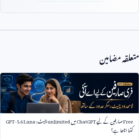
متعلقہ مضامین
Free
صارفین کے لیے
ChatGPT
میں
unlimited
چیٹ:
GPT-5.6 Luna
کتنا اچھا ہے؟