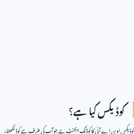
کوڈیکس کیا ہے؟
کوڈیکس اوپن اے آئی کا کوڈنگ ایجنٹ ہے جو آپ کی طرف سے کوڈ لکھتا،