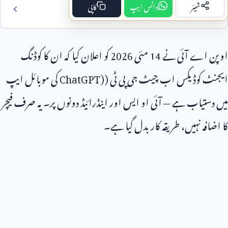
شیئر
واٹس ایپ
کاپی
فہرست مضمون
اوپن اے آئی نے
14
مئی
2026
کو اعلان کیا کہ ان کا کوڈنگ
ایجنٹ کوڈیکس اب چیٹ جی پی ٹی (
ChatGPT)
کی موبائل ایپ
میں دستیاب ہے — آئی او ایس اور اینڈرائیڈ دونوں پر۔ یہ صرف فیچر
کا اضافہ نہیں، طریقہ کار بدل گیا ہے۔