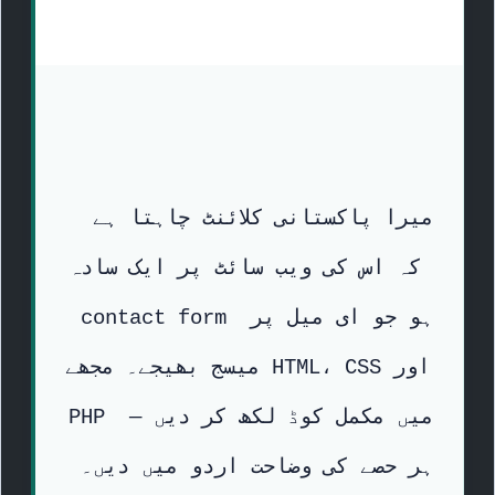
میرا پاکستانی کلائنٹ چاہتا ہے 
کہ اس کی ویب سائٹ پر ایک سادہ 
contact form ہو جو ای میل پر 
میسج بھیجے۔ مجھے HTML، CSS اور 
PHP میں مکمل کوڈ لکھ کر دیں — 
ہر حصے کی وضاحت اردو میں دیں۔