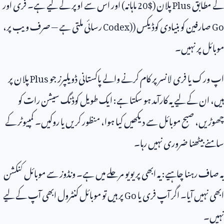
کے مطابق
Plus
پلان ($
20
ماہانہ) اور اس سے اوپر کے لیے ہے۔ فری اور
Go
صارفین کو بنیادی کوڈیکس (
Codex)
رسائی ملتی ہے — صرف ویب پر،
موبائل پر نہیں۔
اپ ورک یا فری لانسر پر کام کرنے والے پاکستانی ڈویلپرز جو
Plus
پلان پر
ہیں، ان کے لیے یہ کارآمد ہو سکتا ہے: ایک طویل کوڈنگ سیشن رات کو
چھوڑیں، صبح موبائل سے دیکھیں کیا ہوا، منظور کریں یا روکیں۔ کمپیوٹر کے
سامنے بیٹھنا ضروری نہیں رہا۔
یہ صاف رہنا چاہیے: یہ ابھی پریویو مرحلے میں ہے۔ ونڈوز سے موبائل کنکشن
ابھی نہیں آیا۔ اگر آپ فری یا
Go
پر ہیں تو موبائل کنٹرول ابھی آپ کے لیے
نہیں۔