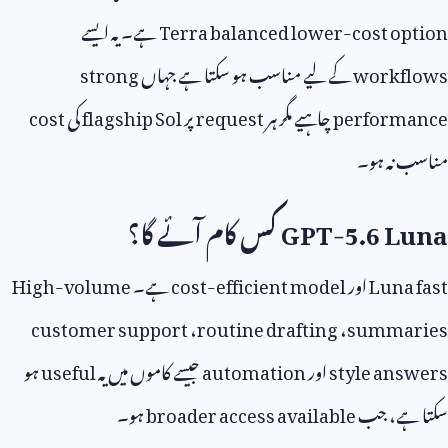
Terra balanced lower-cost op
ہے۔ یہ ایسے
workf
کے لیے مناسب ہو سکتا ہے جہاں
strong
perform
چاہیے مگر ہر
request
پر
flagship Sol
کی
cost
 نہ ہو۔
GPT-5.6 L
کس کام آئے گا؟
Luna
اور
cost-efficient model
ہے۔
High-volume
customer support
،
routine drafting
،
summa
style ans
اور
automation
جیسے کاموں میں یہ
useful
ہو
ہے، جب
broader access available
ہو۔