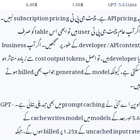
6.00
$
1.00
$
GPT-5.6 
API pri
ہے، چیٹ جی پی ٹی
subscription pricing
نہیں۔
 عام چیٹ جی پی ٹی
user
ہیں تو ابھی اس
table
کو صرف
developer/API con
کے طور پر سمجھیں۔ اگر آپ
business
develo
ہیں، تو اصل
cost output tokens
سے زیادہ متاثر ہو
ے، کیونکہ
model
کے
generated
جواب بھی
billed
ہوتے
اے آئی نے
prompt caching
میں بھی تبدیلی بتائی ہے۔
GPT-
ر بعد کے
models
میں
cache writes model
کے
uncached input 
کے
1.25x
پر
billed
ہوں گے، جبکہ