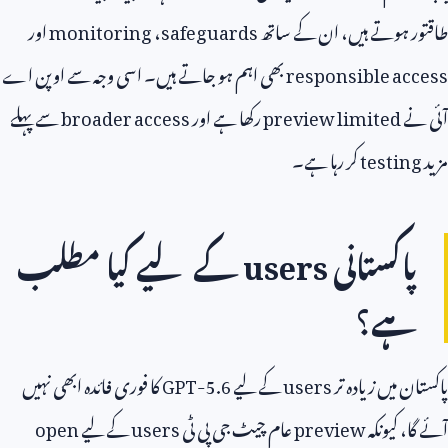
 ہوتے ہیں، ان کے ساتھ
safeguards
،
monitoring
اور
responsible ac
بھی اہم ہو جاتے ہیں۔ اسی وجہ سے اوپن اے
ے
preview limited
رکھا ہے اور
broader access
سے پہلے
testi
کر رہا ہے۔
اکستانی
users
کے لیے کیا مطلب
ے؟
 میں زیادہ تر
users
کے لیے
GPT-5.6
کا فوری فائدہ ابھی نہیں
 کیونکہ
preview
عام چیٹ جی پی ٹی
users
کے لیے
open