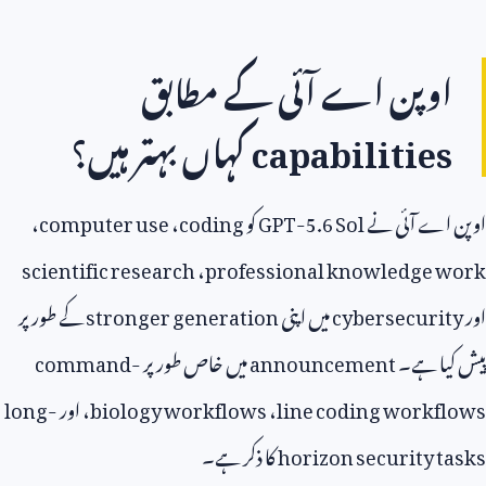
وپن اے آئی کے مطابق
capabilitie
کہاں بہتر ہیں؟
اے آئی نے
GPT-5.6 Sol
کو
coding
،
computer use
،
scientific research
،
professional knowledge 
cybersecuri
میں اپنی
stronger generation
کے طور پر
یا ہے۔
announcement
میں خاص طور پر
command-
line coding workf
،
biology workflows
، اور
long-
horizon security 
کا ذکر ہے۔