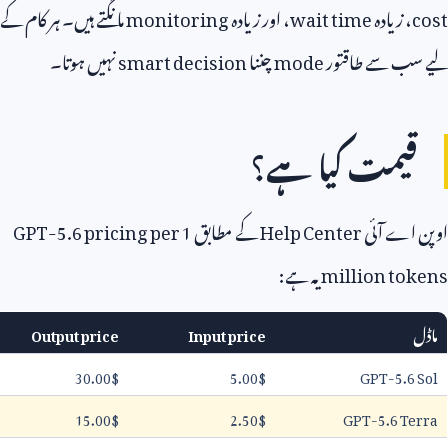
، زیادہ
wait time
، اور زیادہ
monitoring
مانگتے ہیں۔ ہر کام کے
ب سے طاقتور
mode
چننا
smart decision
نہیں ہوتا۔
یمت کیا ہے؟
اے آئی
Help Center
کے مطابق
GPT-5.6 pricing per 1
million to
یہ ہے:
Output price
Input price
30.00
$
5.00
$
GPT-5.6
15.00
$
2.50
$
GPT-5.6 T