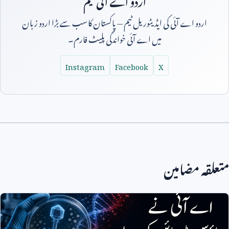
اردو اے آئی ٹیم
اردو اے آئی کی ایڈیٹوریل ٹیم — پاکستان کا سب سے بڑا اردو زبان
میں اے آئی خواندگی پلیٹ فارم۔
Instagram
Facebook
X
قہ مضامین