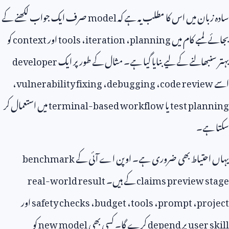
بان میں اس کا مطلب یہ ہے کہ
model
صرف ایک جواب لکھنے کے
لمبے کام میں
planning
،
iteration
،
tools
اور
context
کو
نبھالنے کے لیے بنایا گیا ہے۔ مثال کے طور پر ایک
developer
،
vulnerability fixing
،
debugging
،
code revie
test pla
یا
terminal-based workflow
میں استعمال کر
ہے۔
احتیاط بھی ضروری ہے۔ اوپن اے آئی کے
benchmark
claims preview s
کے ہیں۔
real-world result
pro
،
prompt
،
tools
،
budget
،
safety checks
اور
user 
پر
depend
کرے گا۔ کسی بھی
new model
کو