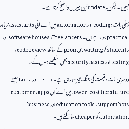
لیکن یہ
update
تین چیزیں واضح کرتا ہے۔
ات:
coding
اور
automation
میں اے آئی
assistants
زیادہ
prac
ہو رہے ہیں۔
Freelancers
،
software houses
اور
stud
کو
prompt writing
کے ساتھ
code review
،
te
اور
security basics
بھی سیکھنے ہوں گے۔
بات: قیمت کی جنگ تیز ہو رہی ہے۔
Terra
اور
Luna
جیسے
lower-cost tiers f
میں اے آئی
apps
،
customer
support 
،
education tools
اور
business
automa
کو
cheaper
بنا سکتے ہیں۔