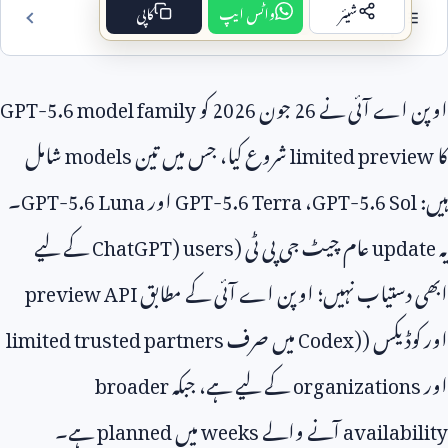
شیئر
واٹس ایپ
کاپی
فہرست مضمون
 اے آئی نے
26
جون
2026
کو
GPT-5.6 model family
limited prev
شروع کیا، جس میں تین
models
شامل
GPT-5.6 So
،
GPT-5.6 Terra
اور
GPT-5.6 Luna
۔
upd
عام چیٹ جی پی ٹی (
ChatGPT) users
کے لیے
دستیاب نہیں؛ اوپن اے آئی کے مطابق
preview API
ڈیکس (
Codex)
میں صرف
limited trusted partners
organization
کے لیے ہے، جبکہ
broader
availab
آنے والے
weeks
میں
planned
ہے۔