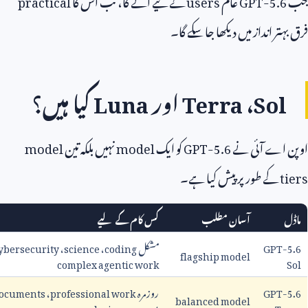
ر انداز میں دیکھا جا سکے گا۔
So
،
Terra
اور
Luna
کیا ہیں؟
اے آئی نے
GPT-5.6
کو ایک
model
نہیں بلکہ تین
model
کے طور پر پیش کیا ہے۔
آسان مطلب
کس کام کے لیے
GPT
مشکل
coding
،
science
،
cybersecurity
،
flagship model
complex agentic work
GPT
روزمرہ
professional work
،
documents
،
balanced model
analysis
،
support
T