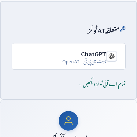
متعلقہ
AI
ٹولز
ChatGPT
چیٹ جی پی ٹی —
OpenAI
تمام اے آئی ٹولز دیکھیں ←