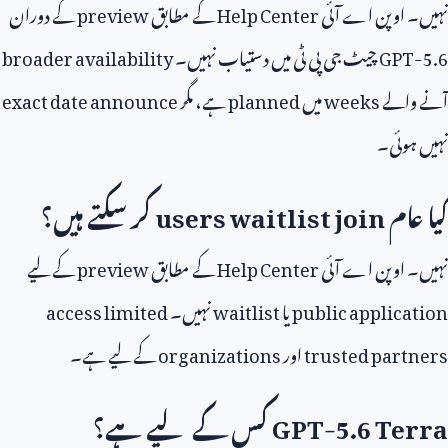
 اوپن اے آئی
Help Center
کے مطابق
preview
کے دوران
GPT
چیٹ جی پی ٹی میں دستیاب نہیں۔
broader availability
الے
weeks
میں
planned
ہے، مگر
exact date announce
وئی۔
عام
users waitlist join
کر سکتے ہیں؟
 اوپن اے آئی
Help Center
کے مطابق
preview
کے لیے
public applic
یا
waitlist
نہیں۔
access limited
trusted part
اور
organizations
کے لیے ہے۔
GPT-5.6 Te
کس کے لیے ہے؟