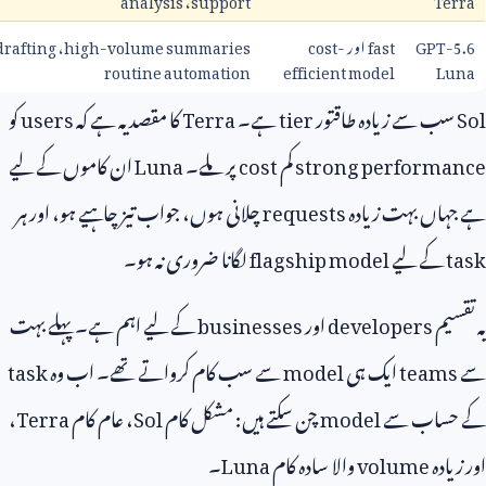
GPT
fast
اور
cost-
high-volume summaries
،
drafting
،
routine automation
efficient model
L
 سے زیادہ طاقتور
tier
ہے۔
Terra
کا مقصد یہ ہے کہ
users
کو
strong perform
کم
cost
پر ملے۔
Luna
ان کاموں کے لیے
اں بہت زیادہ
requests
چلانی ہوں، جواب تیز چاہیے ہو، اور ہر
کے لیے
flagship model
لگانا ضروری نہ ہو۔
یم
developers
اور
businesses
کے لیے اہم ہے۔ پہلے بہت
team
ایک ہی
model
سے سب کام کرواتے تھے۔ اب وہ
task
ساب سے
model
چن سکتے ہیں: مشکل کام
Sol
، عام کام
Terra
،
دہ
volume
والا سادہ کام
Luna
۔