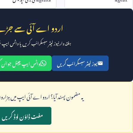
اردو اے آئی سے جڑے
ہفتہ وار نیوز لیٹر سبسکرائب کریں یا واٹس ایپ
نیوز لیٹر سبسکرائب کریں
واٹس ایپ چینل جوائن 
يہ مضمون پسند آيا؟ اردو اے آئی ايپ ميں ہزار
مفت ڈاؤن لوڈ کريں