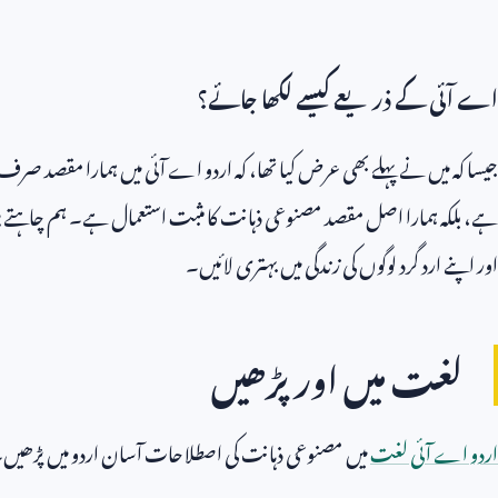
اے آئی کے ذریعے کیسے لکھا جائے؟
جیسا کہ میں نے پہلے بھی عرض کیا تھا، کہ اردو اے آئی میں ہمارا مقصد صرف
ہے، بلکہ ہمارا اصل مقصد مصنوعی ذہانت کا مثبت استعمال ہے۔ ہم چاہتے ہیں 
اور اپنے ارد گرد لوگوں کی زندگی میں بہتری لائیں۔
لغت میں اور پڑھیں
اردو اے آئی لغت
میں مصنوعی ذہانت کی اصطلاحات آسان اردو میں پڑھیں