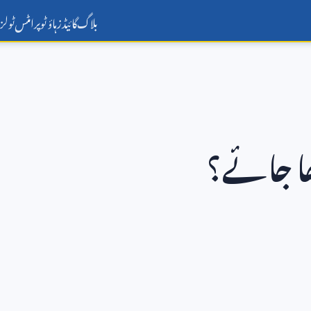
بلاگ
گائیڈز
ہاؤ ٹو
پرامٹس
ٹولز
ا جائے؟