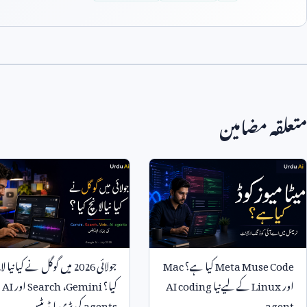
متعلقہ مضامین
Meta Muse Code
کیا ہے؟
Mac
جولائی
2026
میں گوگل نے کیا نیا لا
اور
Linux
کے لیے نیا
AI coding
کیا؟
Gemini
،
Search
اور
AI
agent
agents
کی بڑی اپڈیٹس