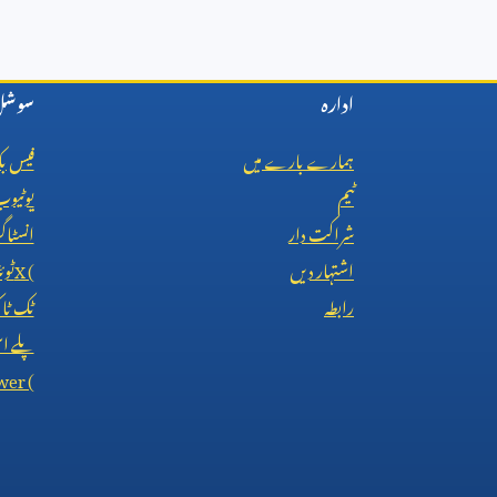
ادارہ
سوشل 
ہمارے بارے میں
فیس ب
ٹیم
یوٹیو
شراکت دار
انسٹاگ
اشتہار دیں
X (
ٹوئ
رابطہ
ٹک ٹ
پلے اس
wer (