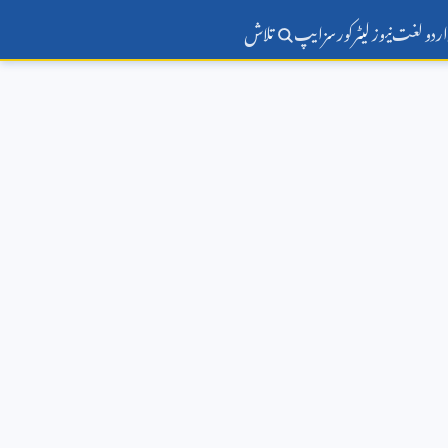
اردو لغت
نیوز لیٹر
کورسز
ایپ
تلاش