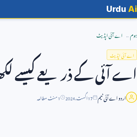
Urdu
Ai
ہوم
اے آئی اپڈیٹ
اے آئی اپڈیٹ
اے آئی کے ذریعے کیسے لکھ
اردو اے آئی ٹیم
17
اگست،
2024
1 منٹ مطالعہ