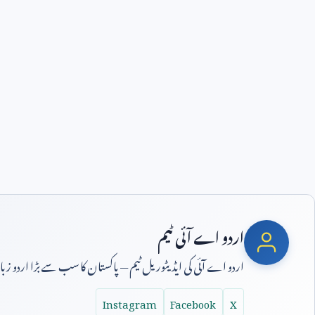
اردو اے آئی ٹیم
اردو اے آئی کی ایڈیٹوریل ٹیم — پاکستان کا سب سے بڑا اردو ز
Instagram
Facebook
X