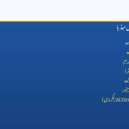
میڈیا
ک
ب
رام
ٹر)
اک
ٹور
AI Vie
انگریزی)