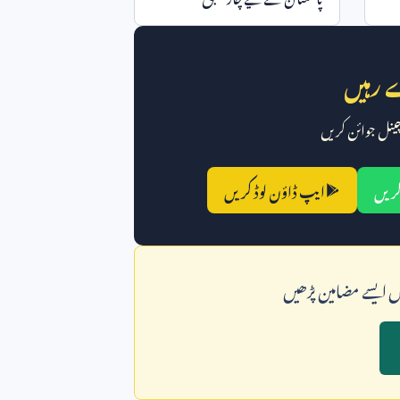
 رہیں
 چینل جوائن کریں
کریں
ایپ ڈاؤن لوڈ کریں
وں ايسے مضامين پڑھيں