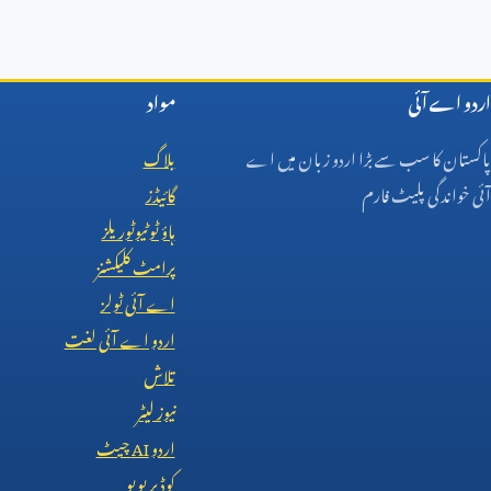
اردو اے آئی
مواد
پاکستان کا سب سے بڑا اردو زبان میں اے
بلاگ
آئی خواندگی پلیٹ فارم
گائیڈز
ہاؤ ٹو ٹیوٹوریلز
پرامٹ کلیکشنز
اے آئی ٹولز
اردو اے آئی لغت
تلاش
نیوز لیٹر
اردو
AI
چیٹ
کوڈ پریویو