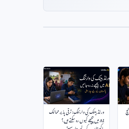
نچ
ورلڈ بینک کی وارننگ: ترقی پذیر ممالک
AI
میں پیچھے کیوں رہ سکتے ہیں؟
پاکستان کے لیے چار سبق