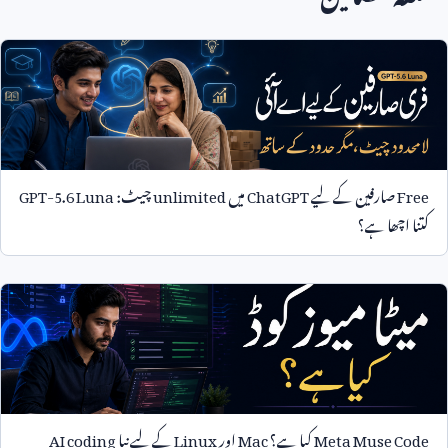
Free
صارفین کے لیے
ChatGPT
میں
unlimited
چیٹ:
GPT-5.6 Luna
کتنا اچھا ہے؟
Meta Muse Code
کیا ہے؟
Mac
اور
Linux
کے لیے نیا
AI coding