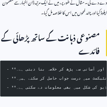
دے دے گی۔ مثال کے طور پر، میں نے ایک مرتبہ ڈان اخبار سے مضمون
اپلوڈ کیا اور چند لمحوں میں اس کا خلاصہ مل گیا۔
مصنوعی ذہانت کے ساتھ پڑھائی کے
فائدے
ی اور آسانی سے پڑھ کر خلاصہ بنا دیتی ہے۔
کانٹیکسٹ میں درست جواب حاصل کر سکتے ہیں۔
 آڈیو کی شکل میں بھی معلومات دے سکتی ہے۔