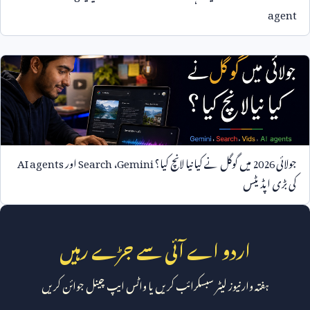
agent
جولائی
2026
میں گوگل نے کیا نیا لانچ کیا؟
Gemini
،
Search
اور
AI agents
کی بڑی اپڈیٹس
اردو اے آئی سے جڑے رہیں
ہفتہ وار نیوز لیٹر سبسکرائب کریں یا واٹس ایپ چینل جوائن کریں