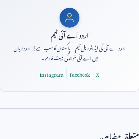
اردو اے آئی ٹیم
اردو اے آئی کی ایڈیٹوریل ٹیم — پاکستان کا سب سے بڑا اردو زبان
میں اے آئی خواندگی پلیٹ فارم۔
Instagram
Facebook
X
متعلقہ مضامین