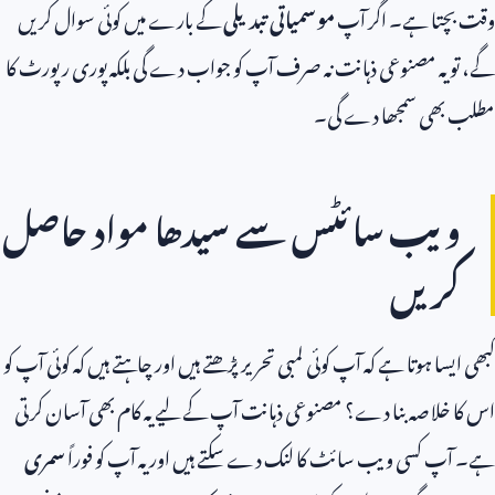
وقت بچتا ہے۔ اگر آپ
موسمیاتی تبدیلی
کے بارے میں کوئی سوال کریں
گے، تو یہ مصنوعی ذہانت نہ صرف آپ کو جواب دے گی بلکہ پوری رپورٹ کا
مطلب بھی سمجھا دے گی۔
ویب سائٹس سے سیدھا مواد حاصل
کریں
کبھی ایسا ہوتا ہے کہ آپ کوئی لمبی تحریر پڑھتے ہیں اور چاہتے ہیں کہ کوئی آپ کو
اس کا خلاصہ بنا دے؟ مصنوعی ذہانت آپ کے لیے یہ کام بھی آسان کرتی
ہے۔ آپ کسی ویب سائٹ کا لنک دے سکتے ہیں اور یہ آپ کو فوراً
سمری