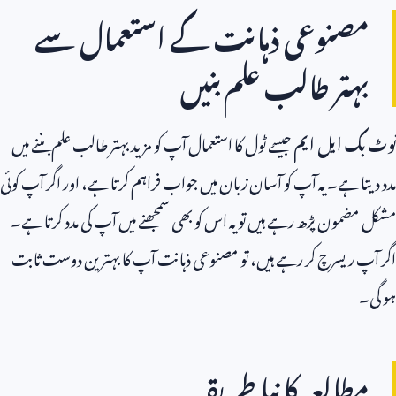
مصنوعی ذہانت کے استعمال سے
بہتر طالب علم بنیں
نوٹ بک ایل ایم
جیسے ٹول کا استعمال آپ کو مزید بہتر طالب علم بننے میں
مدد دیتا ہے۔ یہ آپ کو آسان زبان میں جواب فراہم کرتا ہے، اور اگر آپ کوئی
مشکل مضمون پڑھ رہے ہیں تو یہ اس کو بھی سمجھنے میں آپ کی مدد کرتا ہے۔
اگر آپ ریسرچ کر رہے ہیں، تو مصنوعی ذہانت آپ کا بہترین دوست ثابت
ہو گی۔
مطالعہ کا نیا طریقہ