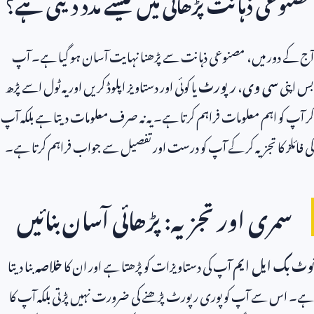
مصنوعی ذہانت پڑھائی میں کیسے مدد دیتی ہے؟
آج کے دور میں، مصنوعی ذہانت سے پڑھنا نہایت آسان ہو گیا ہے۔ آپ
بس اپنی
سی وی
،
رپورٹ
یا کوئی اور دستاویز اپلوڈ کریں اور یہ ٹول اسے پڑھ
کر آپ کو اہم معلومات فراہم کرتا ہے۔ یہ نہ صرف معلومات دیتا ہے بلکہ آپ
کی فائلز کا تجزیہ کر کے آپ کو درست اور تفصیل سے جواب فراہم کرتا ہے۔
سمری اور تجزیہ: پڑھائی آسان بنائیں
نوٹ بک ایل ایم
آپ کی دستاویزات کو پڑھتا ہے اور ان کا
خلاصہ
بنا دیتا
ہے۔ اس سے آپ کو پوری رپورٹ پڑھنے کی ضرورت نہیں پڑتی بلکہ آپ کا