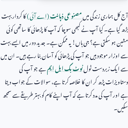
آج کل ہماری زندگی میں
مصنوعی ذہانت
(اے آئی )
کا کردار بہت
بڑھ گیا ہے۔ کیا آپ نے کبھی سوچا کہ آپ کا پڑھائی کا ساتھی کوئی
مشین ہو سکتی ہے؟ جی ہاں! یہ ممکن ہے۔ جدید دور میں ایسے بہت
سے اوزار موجود ہیں جو آپ کی پڑھائی کو آسان بنا رہے ہیں۔ ان میں
سے ایک زبردست ٹول
نوٹ بک ایل ایم
ہے جو آپ کی
دستاویزات پڑھ کر ان کا خلاصہ کرتا ہے، سوالات کے جواب دیتا
ہے اور آپ کی مدد کرتا ہے کہ آپ اپنے کام کو بہتر طریقے سے سمجھ
سکیں۔