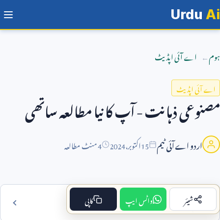
Urdu
Ai
ہوم
اے آئی اپڈیٹ
اے آئی اپڈیٹ
مصنوعی ذہانت - آپ کا نیا مطالعہ ساتھی
اردو اے آئی ٹیم
15
اکتوبر،
2024
4 منٹ مطالعہ
شیئر
واٹس ایپ
کاپی
فہرست مضمون