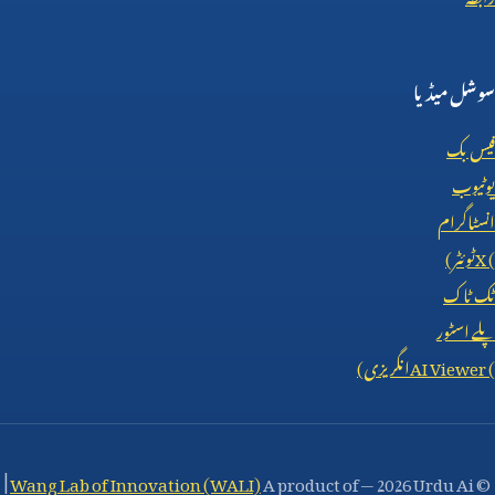
سوشل میڈیا
فیس بک
یوٹیوب
انسٹاگرام
X (
ٹوئٹر)
ٹک ٹاک
پلے اسٹور
AI Viewer (
انگریزی)
|
Wang Lab of Innovation (WALI)
A product of
—
2026 Urdu Ai
©