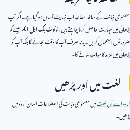
مصنوعی ذہانت کے ساتھ مطالعہ اب نہایت آسان ہو گیا ہے۔ اگر آپ
پڑھائی میں مہارت حاصل کرنا چاہتے ہیں، تو
نوٹ بک ایل ایم
جیسے کو
ضرورٹول استعمال کریں۔ یہ نہ صرف آپ کا وقت بچائے گا بلکہ آپ کو
پڑھائی میں مزید کامیاب بنائے گا۔
لغت میں اور پڑھیں
اردو اے آئی لغت
میں مصنوعی ذہانت کی اصطلاحات آسان اردو میں
پڑھیں۔