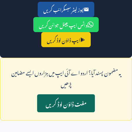
نیوز لیٹر سبسکرائب کریں
واٹس ایپ چینل جوائن کریں
ایپ ڈاؤن لوڈ کریں
يہ مضمون پسند آيا؟ اردو اے آئی ايپ ميں ہزاروں ايسے مضامين
پڑھيں
مفت ڈاؤن لوڈ کريں