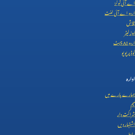
اے آئی ٹولز
اردو اے آئی لغت
تلاش
نیوز لیٹر
اردو
AI
چیٹ
کوڈ پریویو
ادارہ
ہمارے بارے میں
ٹیم
شراکت دار
اشتہار دیں
رابطہ