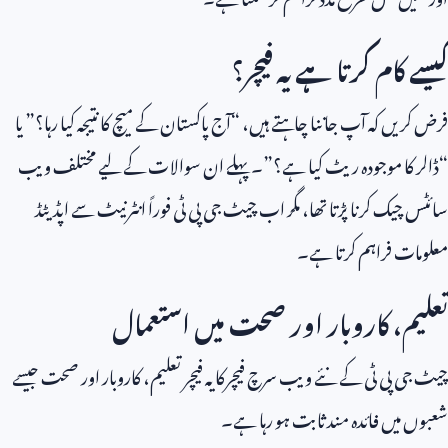
کیسے کام کرتا ہے یہ فیچر؟
فرض کریں کہ آپ جاننا چاہتے ہیں، “آج پاکستان کے میچ کا نتیجہ کیا رہا؟” یا
“ڈالر کا موجودہ ریٹ کیا ہے؟”۔ پہلے ان سوالات کے لیے مختلف ویب
سائٹس چیک کرنا پڑتا تھا، مگر اب چیٹ جی پی ٹی فوراً انٹرنیٹ سے اپڈیٹڈ
معلومات فراہم کرتا ہے۔
تعلیم، کاروبار اور صحت میں استعمال
چیٹ جی پی ٹی کے نئے ویب سرچ فیچرکا یہ فیچر تعلیم، کاروبار اور صحت جیسے
شعبوں میں فائدہ مند ثابت ہو رہا ہے۔