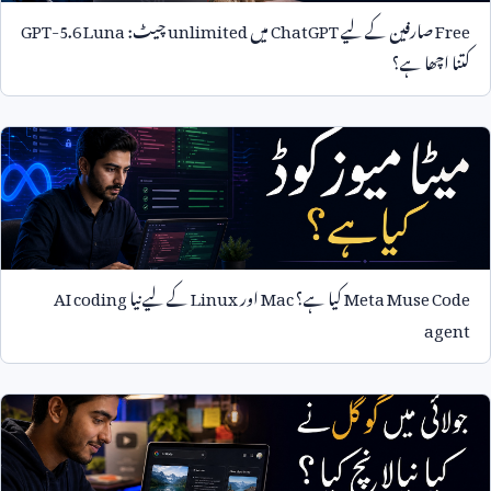
Free
صارفین کے لیے
ChatGPT
میں
unlimited
چیٹ:
GPT-5.6 Luna
کتنا اچھا ہے؟
Meta Muse Code
کیا ہے؟
Mac
اور
Linux
کے لیے نیا
AI coding
agent