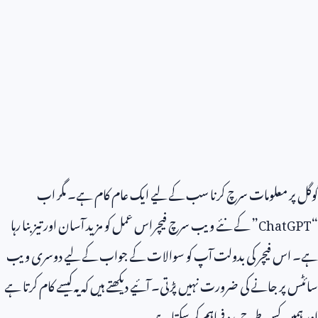
گوگل پر معلومات سرچ کرنا سب کے لیے ایک عام کام ہے۔ مگر اب
“
ChatGPT
” کے نئے ویب سرچ فیچراس عمل کو مزید آسان اور تیز بنا رہا
ہے۔ اس فیچر کی بدولت آپ کو سوالات کے جواب کے لیے دوسری ویب
سائٹس پر جانے کی ضرورت نہیں پڑتی۔ آئیے دیکھتے ہیں کہ یہ کیسے کام کرتا ہے
اور ہمیں کس طرح مدد فراہم کر سکتا ہے۔