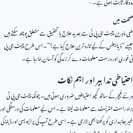
مددگار ثابت ہوتی ہے۔ -
صحت میں
طبی ماہرین چیٹ جی پی ٹی سے جدید علاج یا تحقیق سے متعلق پوچھ سکتے ہیں
جیسے “ذیابیطس کے لیے تازہ ترین علاج کیا ہے؟”۔ اس طرح چیٹ جی پی
ٹی فوری اور درست معلومات دے کر زندگی کو آسان بنا رہا ہے۔
احتیاطی تدابیر اور اہم نکات
ہر نئے فیچر کے ساتھ کچھ احتیاطیں ضروری ہوتی ہیں۔ چونکہ چیٹ جی پی ٹی
براہ راست انٹرنیٹ سے معلومات لیتا ہے۔ اس لیے معلومات کی درستگی اور
غیر جانبداری کو پرکھنا بھی لازمی ہے۔ اسی طرح آپ کی پرائیویسی اور ڈیٹا کی
حفاظت بھی اولین ترجیحات میں شامل ہے۔