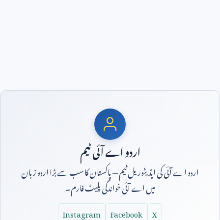
اردو اے آئی ٹیم
اردو اے آئی کی ایڈیٹوریل ٹیم — پاکستان کا سب سے بڑا اردو زبان
میں اے آئی خواندگی پلیٹ فارم۔
Instagram
Facebook
X