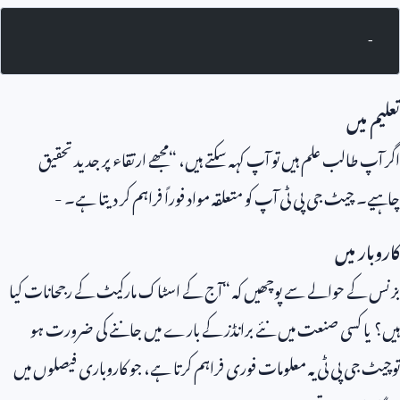
-
تعلیم میں
اگر آپ طالب علم ہیں تو آپ کہہ سکتے ہیں، “مجھے ارتقاء پر جدید تحقیق
چاہیے۔ چیٹ جی پی ٹی آپ کو متعلقہ مواد فوراً فراہم کر دیتا ہے۔ -
کاروبار میں
بزنس کے حوالے سے پوچھیں کہ “آج کے اسٹاک مارکیٹ کے رجحانات کیا
ہیں؟ یا کسی صنعت میں نئے برانڈز کے بارے میں جاننے کی ضرورت ہو
توچیٹ جی پی ٹی یہ معلومات فوری فراہم کرتا ہے، جو کاروباری فیصلوں میں