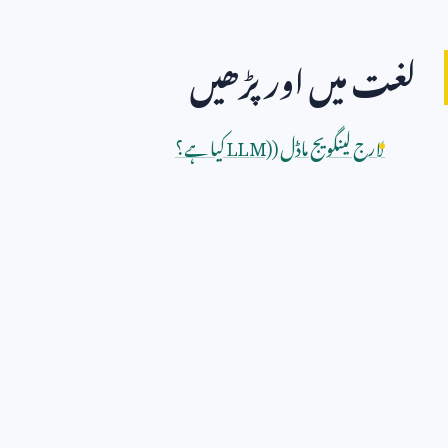
لغت میں اور پڑھیں
لارج لینگویج ماڈل (
LLM)
کیا ہے؟