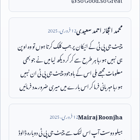
محمد اعجاز احمد سعیدی
12
فروری،
2025
چیٹ جی پی ٹی کے ائیکان پر جب کلک کرتا ہوں تو وہ اوپن
ہی نہیں ہو رہا ہر طرح سے کر کر دیکھ لیا میں نے جو بھی
معلومات مجھے ملی اس کے باوجود چیٹ جی پی ٹی ان نہیں
ہو رہا مہربانی فرما کر اس بارے میں میری ضرور مدد فرمائیں
Mairaj Roonjha
12
فروری،
2025
ہیلو دوست آپ اس لنک سے چیٹ جی پی ٹی دوبارہ ڈالوڈ