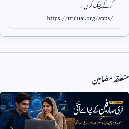
کر کے چیک کریں۔
https://urduai.org/apps/
متعلقہ مضامین