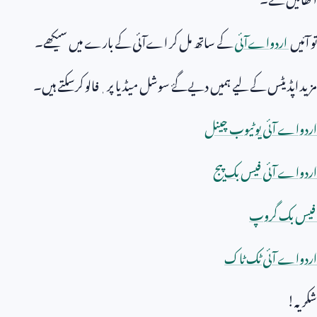
تو آئیں
اردواےآئی
کے ساتھ مل کر اےآئی کے بارے میں سیکھے۔
مزید اپڈیٹس کے لیے ہمیں دیےگۓ سوشل میڈیا پر ٖفالو کرسکتے ہیں۔
اردواے آئی یوٹیوب چینل
اردواے آئی فیس بک پیج
فیس بک گروپ
اردواے آئی ٹک ٹاک
شکریہ!