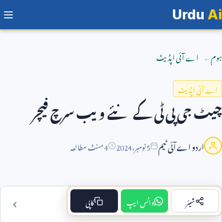
Urdu
Ai
ہوم
اے آئی اپڈیٹ
اے آئی اپڈیٹ
چیٹ جی پی ٹی کے نئے ویب سرچ فیچر
اردو اے آئی ٹیم
5
نومبر،
2024
4 منٹ مطالعہ
شیئر
واٹس ایپ
کاپی
فہرست مضمون