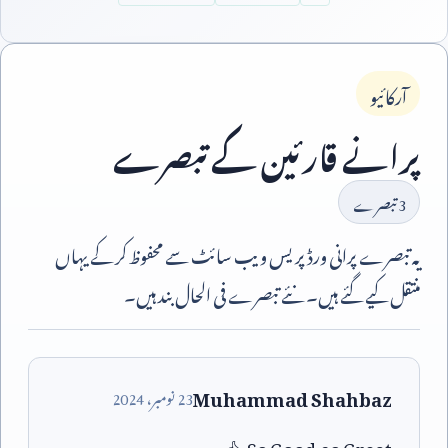
آرکائیو
پرانے قارئین کے تبصرے
3
تبصرے
یہ تبصرے پرانی ورڈپریس ویب سائٹ سے محفوظ کر کے یہاں
منتقل کیے گئے ہیں۔ نئے تبصرے فی الحال بند ہیں۔
Muhammad Shahbaz
23
نومبر،
2024
👍
So Good.so Great