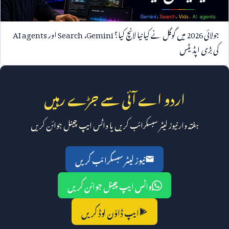
جولائی
2026
میں گوگل نے کیا نیا لانچ کیا؟
Gemini
،
Search
اور
AI agents
کی بڑی اپڈیٹس
اردو اے آئی سے جڑے رہیں
ہفتہ وار نیوز لیٹر سبسکرائب کریں یا واٹس ایپ چینل جوائن کریں
نیوز لیٹر سبسکرائب کریں
واٹس ایپ چینل جوائن کریں
ایپ ڈاؤن لوڈ کریں