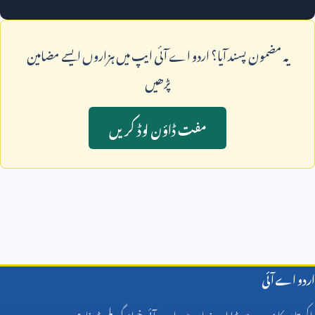
يہ مضمون پسند آيا؟ اردو اے آئی ايپ ميں ہزاروں ايسے مضامين
پڑھيں
مفت ڈاؤن لوڈ کريں
اردو اے آئی
پاکستان کا سب سے بڑا اردو زبان میں اے آئی خواندگی پلیٹ فارم