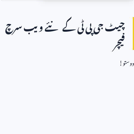
چیٹ جی پی ٹی کے نئے ویب سرچ
فیچر
دوستو!