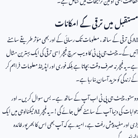
مستقبل میں ترقی کے امکانات
AI
کی ترقی کے ساتھ، معلومات تک رسائی کے اور بھی مؤثر طریقے سامنے
آئیں گے۔ چیٹ جی پی ٹی کا ویب سرچ فیچر اسی ترقی کی ایک بہترین مثال
ہے۔ یہ فیچر نہ صرف وقت بچاتا ہے بلکہ فوری اور اپڈیٹڈ معلومات فراہم کر
کے زندگی کو مزید آسان بنا رہا ہے۔
دوستو، چیٹ جی پی ٹی اب آپ کے ساتھ ہے۔ بس سوال کریں۔ اور
جوابات کی دنیا آپ کے سامنے کھل جائے گی!۔ یہ فیچر
AI
ٹیکنالوجی میں ایک
بڑی اور مفید پیش رفت ہے، امید ہے کہ آپ بھی اس کا بھرپور فائدہ
اٹھائیں گے۔