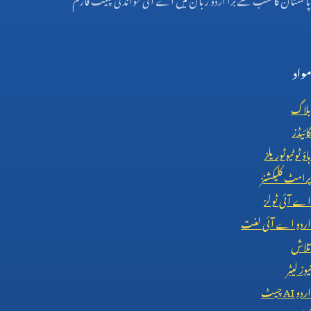
مواد
بلاگ
گائیڈز
ہاؤ ٹو ٹیوٹوریلز
پرامٹ کلیکشنز
اے آئی ٹولز
اردو اے آئی لغت
تلاش
نیوز لیٹر
اردو
AI
چیٹ