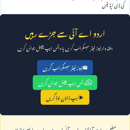
کی بڑی اپڈیٹس
اردو اے آئی سے جڑے رہیں
ہفتہ وار نیوز لیٹر سبسکرائب کریں یا واٹس ایپ چینل جوائن کریں
نیوز لیٹر سبسکرائب کریں
واٹس ایپ چینل جوائن کریں
ایپ ڈاؤن لوڈ کریں
يہ مضمون پسند آيا؟ اردو اے آئی ايپ ميں ہزاروں ايسے مضامين