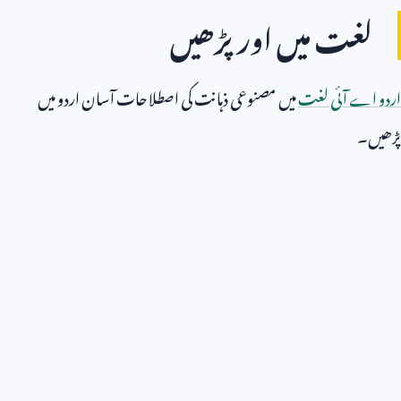
لغت میں اور پڑھیں
اردو اے آئی لغت
میں مصنوعی ذہانت کی اصطلاحات آسان اردو میں
پڑھیں۔