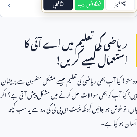
شیئر
واٹس ایپ
کاپی
فہرست مضمون
ریاضی کی تعلیم میں اے آئی کا
استعمال کیسے کریں!
دوستو! کیا آپ بھی ریاضی کی تعلیم جیسے مشکل مضمون سے پریشان
ہیں؟ کیا آپ کو بھی سوالات حل کرنے میں مشکل پیش آتی ہے؟ اگر
ہاں، تو خوش ہو جائیں کیونکہ چَیٹ جی پی ٹی کی مدد سے یہ سب کچھ
آسان ہو گیا ہے۔