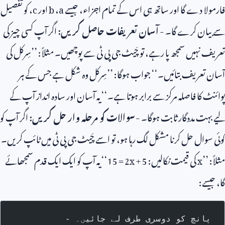
فارمولا دے گا اور ساتھ ہی اس کے تمام اجزاء، جیسے
a
،
b
اور
c
، کو تفصیل
سے بیان کرے گا۔ -
آسان تعریفات حاصل کریں:
اگر آپ کسی چیز کی
تعریف نہیں سمجھ پا رہے، تو چَیٹ جی پی ٹی سے پوچھیں۔ مثلاً: ’’سِرکل کی
آسان تعریف بتائیں۔‘‘ جواب ہوگا: ’’سِرکل وہ شکل ہے جس کے ہر
پوائنٹ کا فاصلہ مرکز سے برابر ہوتا ہے۔‘‘ یہ آسان اور سادہ انداز آپ کے
لیے بہت مددگار ثابت ہوگا۔ -
سوالات کو مرحلہ وار حل کریں:
اگر آپ کو
کوئی سوال حل کرنا مشکل لگ رہا ہو، تو اسے چَیٹ جی پی ٹی میں ٹائپ کریں۔
مثلاً: ’’
x
کی قیمت نکالیں:
2x + 5
=
15
‘‘ یہ آپ کو ایک ایک قدم سمجھائے
گا، جیسے:
- پانچ کو دوسری طرف لے جائیں۔