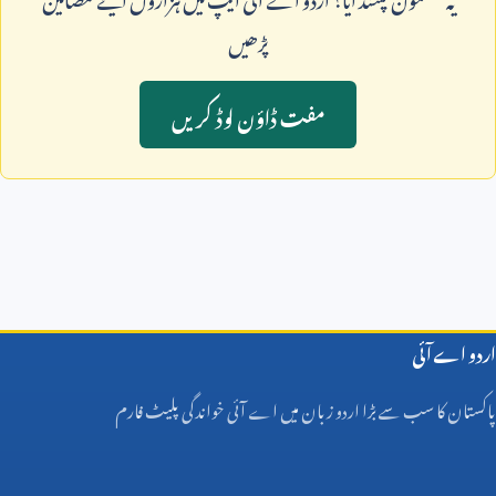
پڑھيں
مفت ڈاؤن لوڈ کريں
اردو اے آئی
پاکستان کا سب سے بڑا اردو زبان میں اے آئی خواندگی پلیٹ فارم