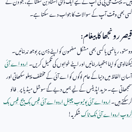
ہیں۔ چَیٹ جی پی ٹی آپ کے لیے ایک ذاتی استاد بن سکتا ہے، جو دن کے
کسی بھی وقت آپ کے سوالات کا جواب دے سکتا ہے۔
قیصر رونجھا کا پیغام:
دوستو، ریاضی یا کسی بھی مشکل مضمون کو اپنے ذہن پر بوجھ نہ بنائیں۔
ٹیکنالوجی کو اپنا ہتھیار بنائیں اور اپنے خوابوں کی تکمیل کریں۔
اردو اے آئی
آسان الفاظ میں دنیا کے عام لوگوں کو اے آئی کے مختلف پہلو سکھاتی اور
سمجھاتی ہے۔ مزید اپڈیٹس کے لیے ہمیں دیےگۓ سوشل میڈیا پر ٖفالو
کرسکتے ہیں۔
اردواے آئی یوٹیوب چینل
اردواے آئی فیس بک پیج
فیس بک
گروپ
اردواے آئی ٹک ٹاک
شکریہ!