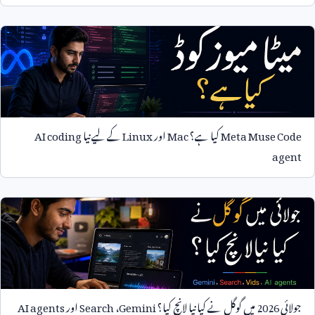
Meta Muse Code
کیا ہے؟
Mac
اور
Linux
کے لیے نیا
AI coding
agent
جولائی
2026
میں گوگل نے کیا نیا لانچ کیا؟
Gemini
،
Search
اور
AI agents