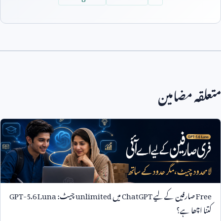
متعلقہ مضامین
Free
صارفین کے لیے
ChatGPT
میں
unlimited
چیٹ:
GPT-5.6 Luna
کتنا اچھا ہے؟