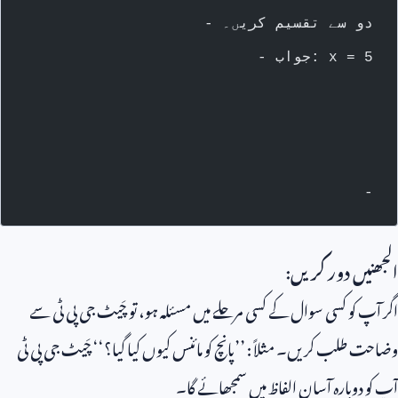
- دو سے تقسیم کریں۔
- جواب: x = 5
-
الجھنیں دور کریں:
اگر آپ کو کسی سوال کے کسی مرحلے میں مسئلہ ہو، تو چَیٹ جی پی ٹی سے
وضاحت طلب کریں۔ مثلاً: ’’پانچ کو مائنس کیوں کیا گیا؟‘‘ چَیٹ جی پی ٹی
آپ کو دوبارہ آسان الفاظ میں سمجھائے گا۔