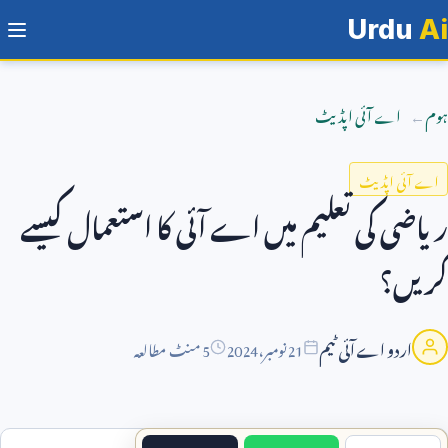
Urdu
Ai
ہوم
اے آئی اپڈیٹ
اے آئی اپڈیٹ
ریاضی کی تعلیم میں اے آئی کا استعمال کیسے
کریں؟
اردو اے آئی ٹیم
21
نومبر،
2024
5 منٹ مطالعہ