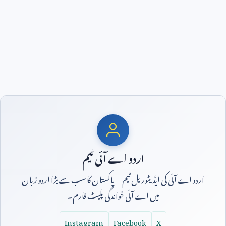
اردو اے آئی ٹیم
اردو اے آئی کی ایڈیٹوریل ٹیم — پاکستان کا سب سے بڑا اردو زبان
میں اے آئی خواندگی پلیٹ فارم۔
Instagram
Facebook
X