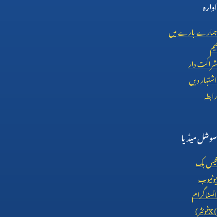
ادارہ
ہمارے بارے میں
ٹیم
شراکت دار
اشتہار دیں
رابطہ
سوشل میڈیا
فیس بک
یوٹیوب
انسٹاگرام
X (
ٹوئٹر)