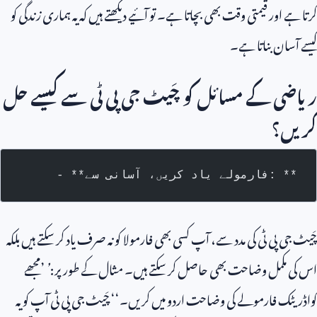
کرتا ہے اور قیمتی وقت بھی بچاتا ہے۔ تو آئیے دیکھتے ہیں کہ یہ ہماری زندگی کو
کیسے آسان بناتا ہے۔
ریاضی کے مسائل کو چَیٹ جی پی ٹی سے کیسے حل
کریں؟
- **فارمولے یاد کریں، آسانی سے: **
چَیٹ جی پی ٹی کی مدد سے، آپ کسی بھی فارمولا کو نہ صرف یاد کر سکتے ہیں بلکہ
اس کی مکمل وضاحت بھی حاصل کر سکتے ہیں۔ مثال کے طور پر:
’
’مجھے
کواڈریٹک فارمولے کی وضاحت اردو میں کریں۔‘‘ چَیٹ جی پی ٹی آپ کو یہ