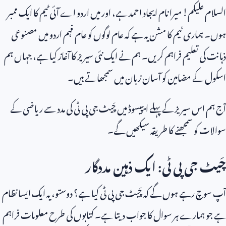
السلام علیکم! میرا نام ایجاد احمد ہے، اور میں اردو اے آئی ٹیم کا ایک ممبر
ہوں۔ ہماری ٹیم کا مشن یہ ہے کہ عام لوگوں کو عام فہم اردو میں مصنوعی
ذہانت کی تعلیم فراہم کریں۔ ہم نے ایک نئی سیریز کا آغاز کیا ہے، جہاں ہم
اسکول کے مضامین کو آسان زبان میں سمجھاتے ہیں۔
آج ہم اس سیریز کے پہلے ایپیسوڈ میں چَیٹ جی پی ٹی کی مدد سے ریاضی کے
سوالات کو سمجھنے کا طریقہ سیکھیں گے۔
چَیٹ جی پی ٹی: ایک ذہین مددگار
آپ سوچ رہے ہوں گے کہ چَیٹ جی پی ٹی کیا ہے؟ دوستو، یہ ایک ایسا نظام
ہے جو ہمارے ہر سوال کا جواب دیتا ہے۔ کتابوں کی طرح معلومات فراہم