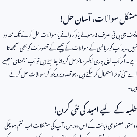
مشکل سوالات، آسان حل!
چَیٹ جی پی ٹی صرف فارمولے یاد کروانے یا سوالات حل کرنے تک محدود
نہیں۔ یہ آپ کو ریاضی کے سوالات کے پیچھے کے تصورات کو بھی سمجھاتا
ہے۔ اگر آپ اپنی پوری ایکسرسائز حل کروانا چاہتے ہیں تو آپ ’جمنای‘ جیسے
اے آئی ٹولز استعمال کر سکتے ہیں، جو تصاویر دیکھ کر سوالات حل کرتے
ہیں۔
طلبہ کے لیے امید کی نئی کرن!
دوستو، مصنوعی ذہانت کے اس دور میں، آپ کی مشکلات اب ختم ہو چکی