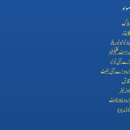
مواد
بلاگ
گائیڈز
ہاؤ ٹو ٹیوٹوریلز
پرامٹ کلیکشنز
اے آئی ٹولز
اردو اے آئی لغت
تلاش
نیوز لیٹر
اردو
AI
چیٹ
کوڈ پریویو