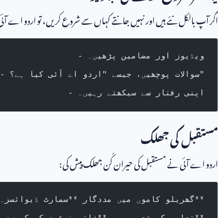
اگر آپ بالکل نئے ہیں اور نہیں جانتے کہاں سے شروع کریں، تو اردو اے آئی 
- ویڈیوز اور مضامین پڑھیں۔
- سوالات پوچھیں، جیسے "اردو اے آئی کیا ہے؟"
- اپنی رفتار سے سیکھتے رہیں۔
مستقبل کی جھلک
اردو اے آئی نے مستقبل کی حیران کُن جھلک پیش کی:
- گھریلو کاموں میں مددگار **سمارٹ ڈیوائسز۔**