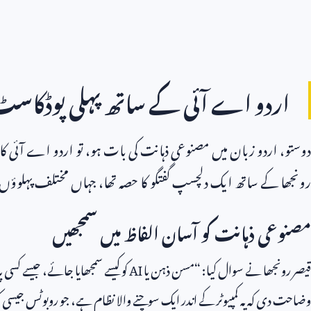
اردو اے آئی کے ساتھ پہلی پوڈکاس
دوستو، اردو زبان میں مصنوعی ذہانت کی بات ہو، تو اردو اے آئی کا
رونجھا کے ساتھ ایک دلچسپ گفتگو کا حصہ تھا، جہاں مختلف پہلوؤں پ
مصنوعی ذہانت کو آسان الفاظ میں سمجھیں
قیصر رونجھا نے سوال کیا: “مسن ذہن یا
AI
کو کیسے سمجھایا جائے، جیسے کس
وضاحت دی کہ یہ کمپیوٹر کے اندر ایک سوچنے والا نظام ہے، جو روبوٹس جیسی کہ