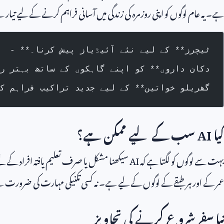
ہے۔ یہ عام لوگوں کو اپنی روزمرہ کی زندگی میں آسانی فراہم کرنے کے لیے تیار 
- **ٹیچرز** کے لیے نئے آئیڈیاز پیش کرنا۔
- **دکان داروں** کو اپنے گاہکوں کے ساتھ بہتر 
- **گھریلو خواتین** کے لیے جدید تراکیب فراہم ک
کیا
AI
سب کے لیے ممکن ہے؟
بہت سے لوگوں کو لگتا ہے کہ
AI
سیکھنا مشکل یا صرف تعلیم یافتہ افراد کے 
عمر کے اور ہر طبقے کے لوگوں کے لیے ہے۔ نہ کسی تکنیکی مہارت کی ضرورت ہے
نیا سفر شروع کرنے کی تجاویز