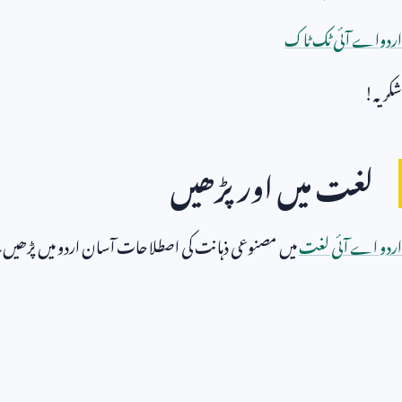
اردواے آئی ٹک ٹاک
شکریہ!
لغت میں اور پڑھیں
اردو اے آئی لغت
میں مصنوعی ذہانت کی اصطلاحات آسان اردو میں پڑھیں