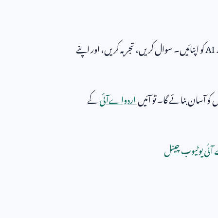
ھ
AI
کو اپنائیں۔ سوال کریں، تجربہ کریں، اور اپنے
کو آسان بنائے گا۔ تو آئیں
اردواےآئی
کے
آئی یوٹیوب چینل