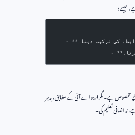
ہے، جیسے:
رابطے کی ترکیب دینا۔
رنا۔
لیے مخصوص ہے۔ مگر اردو اے آئی کے مطابق، یہ ہر
، نہ اضافی تعلیم کی۔