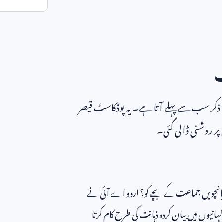
ٹ
 ذکر سب سے پہلے آتا ہے۔ یہ پوڈکاسٹ قیصر
ر روشنی ڈالی گئی۔
ی پانچویں جماعت کے بچے کو؟ اردو اے آئی نے
انیوں میں بیان کردہ ذہانت کی طرح کام کرتا