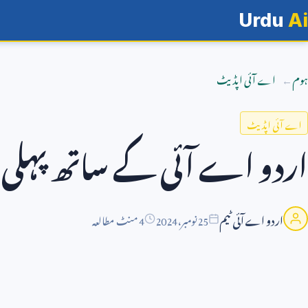
Urdu
Ai
ہوم
اے آئی اپڈیٹ
اے آئی اپڈیٹ
اردو اے آئی کے ساتھ پہلی
اردو اے آئی ٹیم
25
نومبر،
2024
4 منٹ مطالعہ