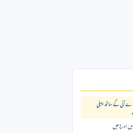
اے آئی کے ساتھ پہلی
ں اور پڑھیں