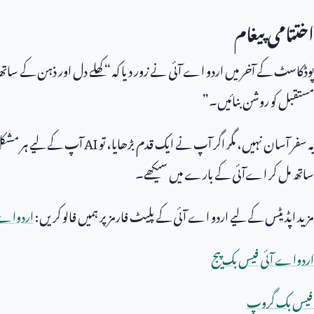
اختتامی پیغام
پوڈکاسٹ کے آخر میں اردو اے آئی نے زور دیا کہ “کھلے دل اور ذہن کے سات
مستقبل کو روشن بنائیں۔”
یہ سفر آسان نہیں، مگر اگر آپ نے ایک قدم بڑھایا، تو
AI
آپ کے لیے ہر مشکل 
ساتھ مل کر اےآئی کے بارے میں سیکھے۔
مزید اپڈیٹس کے لیے اردو اے آئی کے پلیٹ فارمز پر ہمیں فالو کریں:
اردواے 
اردواے آئی فیس بک پیج
فیس بک گروپ