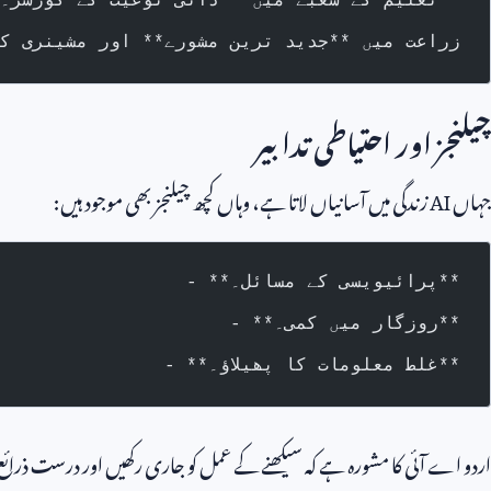
- تعلیم کے شعبے میں **ذاتی نوعیت کے کورسز۔**
- زراعت میں **جدید ترین مشورے** اور مشینری ک
چیلنجز اور احتیاطی تدابیر
جہاں
AI
زندگی میں آسانیاں لاتا ہے، وہاں کچھ چیلنجز بھی موجود ہیں:
- **پرائیویسی کے مسائل۔**
- **روزگار میں کمی۔**
- **غلط معلومات کا پھیلاؤ۔**
اردو اے آئی کا مشورہ ہے کہ سیکھنے کے عمل کو جاری رکھیں اور درست ذرائع