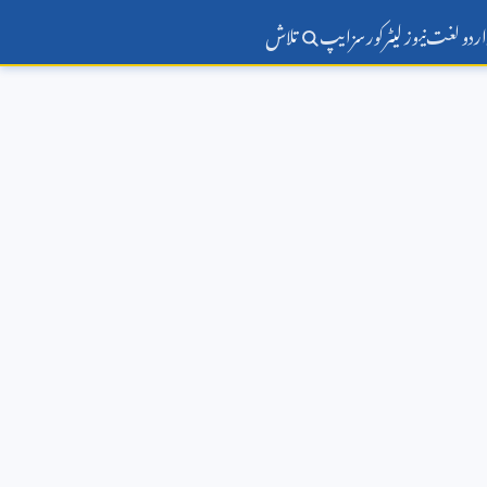
اردو لغت
نیوز لیٹر
کورسز
ایپ
تلاش