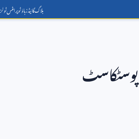
بلاگ
گائیڈز
ہاؤ ٹو
پرامٹس
ٹولز
 پوسٹکاسٹ