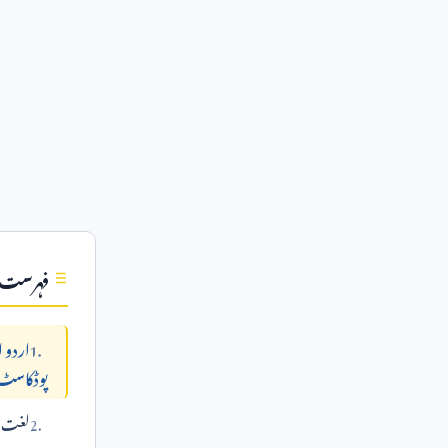
فہرست
اردو 
پوڈکاسٹ
لغت می