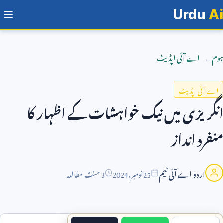
Urdu
Ai
ہوم
اے آئی اپڈیٹ
اے آئی اپڈیٹ
انگریزی میں نیک خواہشات کے اظہار کا
منفرد انداز
اردو اے آئی ٹیم
25
نومبر،
2024
3 منٹ مطالعہ