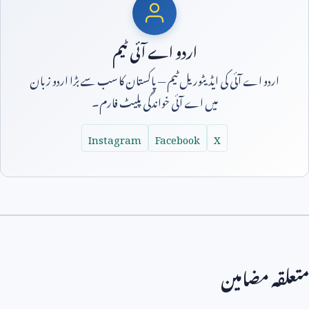
اردو اے آئی ٹیم
اردو اے آئی کی ایڈیٹوریل ٹیم — پاکستان کا سب سے بڑا اردو زبان
میں اے آئی خواندگی پلیٹ فارم۔
Instagram
Facebook
X
متعلقہ مضامین