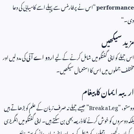
performance
“اس نے پرفارمنس سے پہلے اسے کامیابی کی دعا
دی۔“
مزید سیکھیں
اس جملے کو اپنی گفتگو میں شامل کرنے کے لیے
اردو اے آئی
کی مدد لیں اور
مختلف جملوں میں اس کا استعمال سیکھیں۔
اریبہ ایمان کا پیغام
دوستو، “
Break a Leg
” جیسے جملے نہ صرف زبان کے علم کو بڑھاتے ہیں
بلکہ دوسروں کو خوش کرنے کا ذریعہ بھی بن سکتے ہیں۔ اپنی گفتگو میں انگریزی
کے ان دلچسپ جملوں کو شامل کریں اور اپنی زبان دانی کو بہتر بنائیں۔