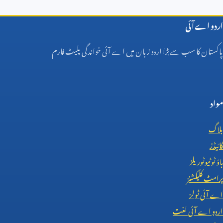
اردو اے آئی
پاکستان کا سب سے بڑا اردو زبان میں اے آئی خواندگی پلیٹ فارم
مواد
بلاگ
گائیڈز
ہاؤ ٹو ٹیوٹوریلز
پرامٹ کلیکشنز
اے آئی ٹولز
اردو اے آئی لغت