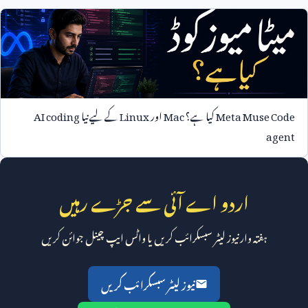
Meta Muse Code
کیا ہے؟
Mac
اور
Linux
کے لیے نیا
AI coding
agent
اردو اے آئی سے جڑے رہیں
ہفتہ وار نیوز لیٹر سبسکرائب کریں یا واٹس ایپ چینل جوائن کریں
نیوز لیٹر سبسکرائب کریں