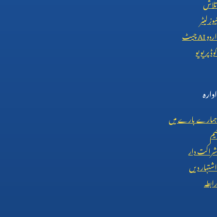
تلاش
نیوز لیٹر
اردو
AI
چیٹ
کوڈ پریویو
ادارہ
ہمارے بارے میں
ٹیم
شراکت دار
اشتہار دیں
رابطہ