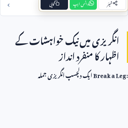
شیئر
واٹس ایپ
کاپی
فہرست مضمون
انگریزی میں نیک خواہشات کے
اظہار کا منفرد انداز
Break a Leg:
ایک دلچسپ انگریزی جملہ