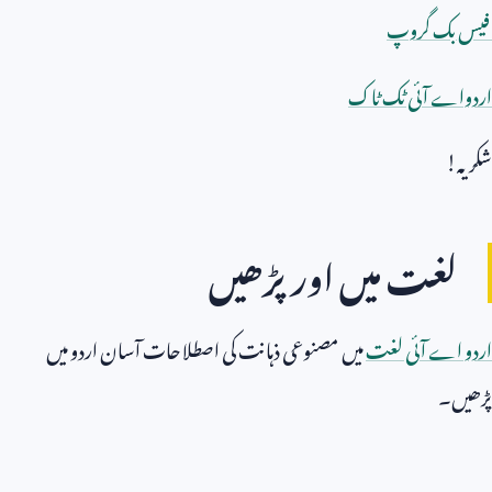
فیس بک گروپ
اردواے آئی ٹک ٹاک
شکریہ!
لغت میں اور پڑھیں
اردو اے آئی لغت
میں مصنوعی ذہانت کی اصطلاحات آسان اردو میں
پڑھیں۔