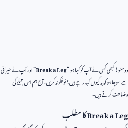
دوستو! کبھی کسی نے آپ کو کہا ہو
“
Break a Leg
”
اور آپ نے حیرانی
سے سوچا ہو کہ یہ کیوں کہہ رہے ہیں؟ تو فکر نہ کریں، آج ہم اس جملے کی
وضاحت کرتے ہیں۔
Break a Leg
کا مطلب