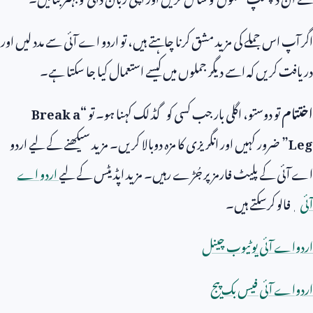
اگر آپ اس جملے کی مزید مشق کرنا چاہتے ہیں، تو اردو اے آئی سے مدد لیں اور
دریافت کریں کہ اسے دیگر جملوں میں کیسے استعمال کیا جا سکتا ہے۔
اختتام
تو دوستو، اگلی بار جب کسی کو گڈ لک کہنا ہو۔ تو
“
Break a
Leg
”
ضرور کہیں اور انگریزی کا مزہ دوبالا کریں۔ مزید سیکھنے کے لیے اردو
اے آئی کے پلیٹ فارمز پر جُڑے رہیں۔ مزید اپڈیٹس کے لیے
اردو اے
آئی
ٖفالو کرسکتے ہیں۔
اردواے آئی یوٹیوب چینل
اردواے آئی فیس بک پیج