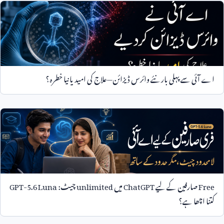
اے آئی سے پہلی بار نئے وائرس ڈیزائن—علاج کی امید یا نیا خطرہ؟
Free
صارفین کے لیے
ChatGPT
میں
unlimited
چیٹ:
GPT-5.6 Luna
کتنا اچھا ہے؟