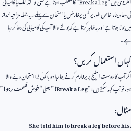
انگریزی میں “
Break a Leg
” کا مطلب ہوتا ہے کسی کو
گڈ لک
یا کامیابی
کی دعا دینا، خاص طور پر کسی پرفارمنس یا امتحان سے پہلے۔ یہ جملہ مزاحیہ انداز
میں بولا جاتا ہے اور یہ ظاہر کرتا ہے کہ بولنے والا آپ کی کامیابی کی دعا کر رہا
ہے۔
کہاں استعمال کریں؟
اگر آپ کا دوست اسٹیج پر پرفارم کرنے جا رہا ہو یا کوئی بڑا امتحان دینے والا
ہو، تو آپ کہہ سکتے ہیں:
“
Break a Leg
!”
یعنی
“خوش قسمت رہو!”
مثال:
She told him to break a leg before his
.