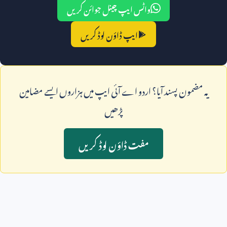
واٹس ایپ چینل جوائن کریں
ایپ ڈاؤن لوڈ کریں
يہ مضمون پسند آيا؟ اردو اے آئی ايپ ميں ہزاروں ايسے مضامين
پڑھيں
مفت ڈاؤن لوڈ کريں