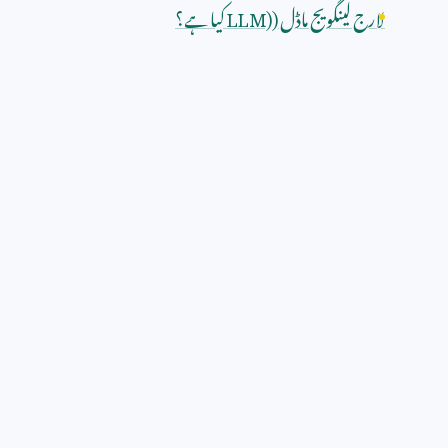
لارج لینگویج ماڈل (
LLM)
کیا ہے؟