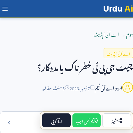
Urdu
Ai
ہوم
اے آئی اپڈیٹ
اے آئی اپڈیٹ
چیٹ جی پی ٹی خطرناک یا مددگار؟
اردو اے آئی ٹیم
7
نومبر،
2023
5 منٹ مطالعہ
شیئر
واٹس ایپ
کاپی
فہرست مضمون