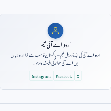
اردو اے آئی ٹیم
اردو اے آئی کی ایڈیٹوریل ٹیم — پاکستان کا سب سے بڑا اردو زبان
میں اے آئی خواندگی پلیٹ فارم۔
Instagram
Facebook
X