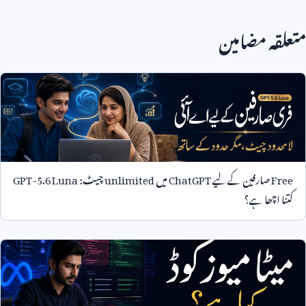
متعلقہ مضامین
Free
صارفین کے لیے
ChatGPT
میں
unlimited
چیٹ:
GPT-5.6 Luna
کتنا اچھا ہے؟