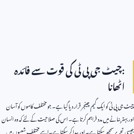
:چیٹ جی پی ٹی کی قوت سے فائدہ
اٹھانا
چیٹ جی پی ٹی کو ایک گیم چینجر قرار دیا گیا ہے۔ جو مختلف کاموں کو آسان
اور بہتر بنانے میں مدد فراہم کرتا ہے۔ اس کی صلاحیت کے لئے کہ وہ انسان
جیسی تحریر سمجھ سکتا ہے۔ اور پیدا کر سکتا ہے۔اسے مختلف شعبوں میں