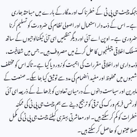
جبکہ چیٹ جی پی ٹی کے خطرناک اور مدگار کے بارے میں مباحثہ جاری
ہے۔ اس کے ذمہ دار استعمال اور اصولی نظام کی ضرورت کو تسلیم کرنا
ضروری ہے۔ اوپن اے آئی اور دیگر تنظیمیں ای آئی ٹیکنالوجیوں کے ساتھ
منسلک اخلاقی چیلنجوں کا حل کرنے میں مصروف ہیں۔ جس میں شفافیت،
ذمہ داری اور اخلاقی مقررات کی اہمیت کو زور دیا گیا ہے۔ تاکہ اس کو مختلف
شعبوں میں محفوظ اور مفید انضمام کی مدد سے توثیق کیا جا سکے۔ صنعت کے
ماہرین اور سیاست دانوں کے درمیان تعاون کو بڑھانے کے ذریعہ ای آئی
گورننس فریم ورک کی ترقی کو ترجیح دینے سے ہم چیٹ جی پی ٹی کی ممکنہ
خطرات کو کم کر سکتے ہیں۔ اور معاشرتی بہتری کیلئے چیٹ جی پی ٹی کی مکمل
صلاحیتوں کو حاصل کر سکتے ہیں۔