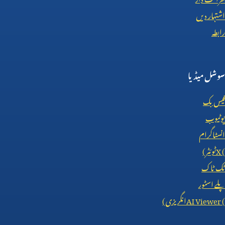
اشتہار دیں
رابطہ
سوشل میڈیا
فیس بک
یوٹیوب
انسٹاگرام
X (
ٹوئٹر)
ٹک ٹاک
پلے اسٹور
AI Viewer (
انگریزی)