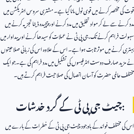
قوت کی مختصر کرنے میں قوی ٹول مانا گیا ہے۔ مشتری سروس انٹریکشن میں
مدد کرنے سے لے کر مواد تخلیق میں مدد کرنے اور پیچیدہ ڈیٹا تجزیہ کرنے میں
سہولت فراہم کرنے تک،جی پی ٹی نے عملات کو سیدھا کرنے اور پیداوار میں
بہتری کرنے میں موثر ثابت ہوا ہے۔ اس کے علاوہ اس کی زبانی صلاحیتوں
نے مزید صارف دوست انٹرفیسوں کی تشکیل میں مدد فراہم کی ہے۔جو ایک
مختلف عالمی حضرت کو آسان اتصال کی صلاحیت فراہم کرتے ہیں۔
:چیٹ جی پی ٹی کے گرد خدشات
اس کی مختلف فوائد کے باوجود چیٹ جی پی ٹی کے خطرات کے بارے میں