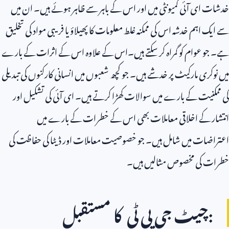
خدشات ای آئی کمیونٹی میں اور اس کے باہر سے ظاہر ہوئے ہیں۔ ان میں
سے ایک اہم خدشہ اس کی ممکنہ غلط معلومات کا پھیلاؤ یا فریبی مواد کی تخلیق
ہے۔ جو عوام کو گمراہ کر سکتے ہیں۔اس کے علاوہ اس کے اثرات کے بارے
میں نوکری مارکیٹ پر خدشے ہیں۔ جو کچھ شعبوں میں انسانی کارکنوں کی تبدیلی
کی ممکنیت کے بارے میں سوالات کھڑا کرتے ہیں۔ ای آئی کی تشکیل اور
انتشار کے اخلاقی معاملات بھی اس کے خطرات کے بارے میں
اعتراضات میں شامل ہیں۔ جو خصوصیت معاملات اور ڈیٹا کی حفاظت کی
خطرات کی مخصوص مثالیں ہیں۔
:چیٹ جی پی ٹی کا مستقبل