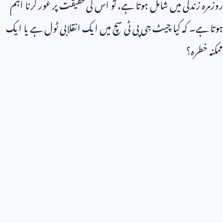
روزمرہ زندگی میں شامل ہوتا ہے، تو اس کی حقیقت پر غور کرنا اہم
ہوتا ہے۔ کہ کیا چیٹ جی پی ٹی سچ میں ایک انقلابی ٹول ہے یا ایک
ممکنہ خطرہ؟