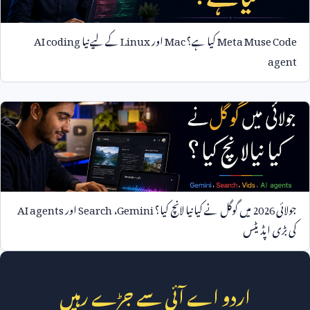
Meta Muse Code
کیا ہے؟
Mac
اور
Linux
کے لیے نیا
AI coding
agent
جولائی
2026
میں گوگل نے کیا نیا لانچ کیا؟
Gemini
،
Search
اور
AI agents
کی بڑی اپڈیٹس
اردو اے آئی سے جڑے رہیں