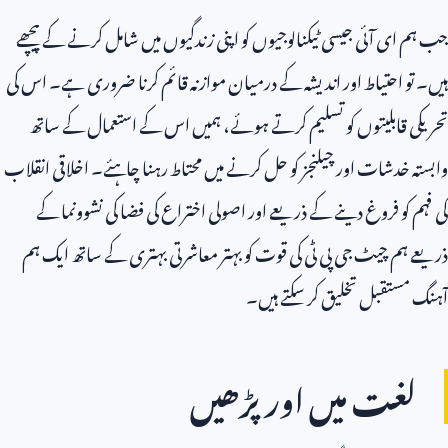
جب ہم ای آئی جیسی ٹیکنالوجیوں کو اپنی زندگیوں میں شامل کرنے کے پیچھے
ہیں۔ تو احتیاط اور اندیشہ کے درمیان موازنہ قائم کرنا ضروری ہے۔ اس کی
تحریکی قابلیتوں کو تسلیم کرتے ہوئے، ہمیں اس کے استعمال کے ساتھ
وابستہ خدشات اور چیلنجز کو حل کرنے میں محتاط رہنا چاہئے۔ اخلاقی انقلاب
کی فہم کو فروغ دینے کے ذریعے اور اصولی اختراع کی فضا کی نشوونما کے
ذریعے ہم چیٹ جی پی ٹی کی قوت کو بہتر معاشرتی بہتری کے ساتھ ایک ہم
آہنگ مستقبل تخلیق کر سکتے ہیں۔
لغت میں اور پڑھیں