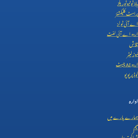
ہاؤ ٹو ٹیوٹوریلز
پرامٹ کلیکشنز
اے آئی ٹولز
اردو اے آئی لغت
تلاش
نیوز لیٹر
اردو
AI
چیٹ
کوڈ پریویو
ادارہ
ہمارے بارے میں
ٹیم
شراکت دار