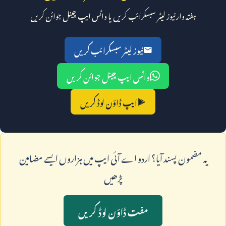
ہفتہ وار نیوز لیٹر سبسکرائب کریں یا واٹس ایپ چینل جوائن کریں
نیوز لیٹر سبسکرائب کریں
واٹس ایپ چینل جوائن کریں
ایپ ڈاؤن لوڈ کریں
يہ مضمون پسند آيا؟ اردو اے آئی ايپ ميں ہزاروں ايسے مضامين
پڑھيں
مفت ڈاؤن لوڈ کريں