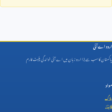
اردو اے آئی
پاکستان کا سب سے بڑا اردو زبان میں اے آئی خواندگی پلیٹ فارم
مواد
بلاگ
گائیڈز