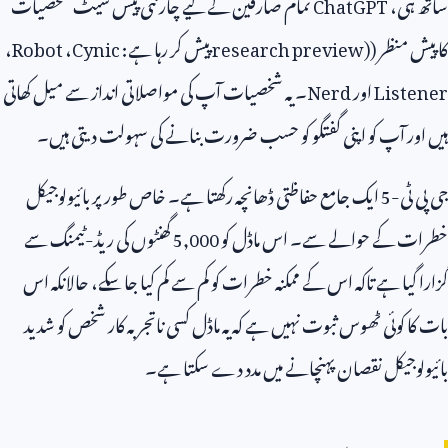
ساتھ ہی،
ChatGPT
تمام صارفین کے لیے چار نئی پیش سیٹ شخصیات
کا پیش منظر (
research preview)
پیش کر رہا ہے:
Cynic
،
Robot
،
Listener
اور
Nerd
۔ یہ شخصیات آپ کی مواصلاتی انداز سے میل کھاتی
ہیں اور آپ کو اپنی گفتگو کو حسب ضرورت بنانے کی سہولت دیتی ہیں۔
جی پی ٹی-
5
ایک جامع حفاظتی ڈھانچہ رکھتا ہے۔ خاص طور پر بائیولوجیکل
خطرات کے حوالے سے۔ اس ماڈل کو
5,000
گھنٹوں کی ریڈ-ٹیمنگ سے
گزارا گیا ہے تاکہ اس کے ممکنہ خطرات کو کم سے کم کیا جا سکے، حالانکہ اس
بات کا کوئی ٹھوس ثبوت نہیں ہے کہ یہ ماڈل کسی ناتجربہ کار شخص کو شدید
بائیولوجیکل نقصان پہنچانے میں مدد دے سکتا ہے۔