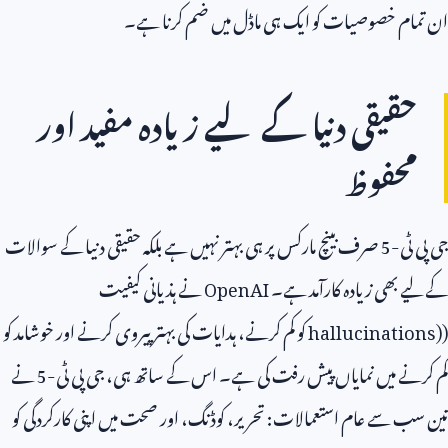
ان تمام خصوصیات کو ایک ہی ماڈل میں ضم کرنا ہے۔
حقیقی دنیا کے لیے زیادہ مفید اور
محفوظ
جی پی ٹی-
5
صرف بینچ مارکس پر ہی بہتر نہیں ہے بلکہ حقیقی دنیا کے سوالات
کے لیے بھی زیادہ کارآمد ہے۔
OpenAI
نے ہذیانی کیفیت
(
hallucinations)
کو کم کرنے، ہدایات کی بہتر پیروی کرنے اور خوشامد کو
کم کرنے میں نمایاں پیش رفت کی ہے۔ اس کے ساتھ ہی، جی پی ٹی-
5
نے
تین سب سے عام استعمالات: تحریر، کوڈنگ، اور صحت میں اپنی کارکردگی کو