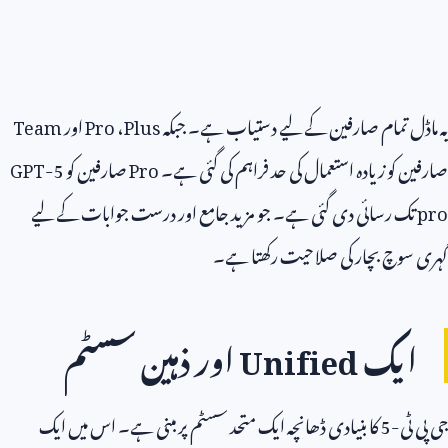
یہ ماڈل تمام صارفین کے لیے دستیاب ہے۔ جبکہ
Plus
،
Pro
اور
Team
صارفین کو زیادہ استعمال کی حد فراہم کی گئی ہے۔
Pro
صارفین کو
GPT-5
pro
تک رسائی دی گئی ہے۔ جو مزید جامع اور درست جوابات کے لیے
گہری سوچ بچار کی صلاحیت رکھتا ہے۔
ایک
Unified
اور ذہین سسٹم
جی پی ٹی-
5
کا بنیادی ڈھانچہ ایک متحد سسٹم پر مبنی ہے۔ اس میں ایک