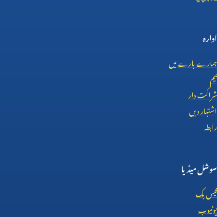
ادارہ
ہمارے بارے میں
ٹیم
شراکت دار
اشتہار دیں
رابطہ
سوشل میڈیا
فیس بک
یوٹیوب