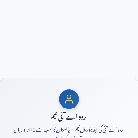
اردو اے آئی ٹیم
اردو اے آئی کی ایڈیٹوریل ٹیم — پاکستان کا سب سے بڑا اردو زبان