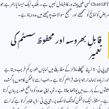
ChatGPT
کسی طبی پیشہ ور کا متبادل نہیں ہے۔ بلکہ یہ ایک ایسا پارٹنر ہے جو
مریض کو نتائج کو سمجھنے اور صحیح سوالات پوچھنے میں مدد دیتا ہے۔
قابلِ بھروسہ اور محفوظ سسٹم کی
تعمیر
جی پی ٹی-
5
اپنے پچھلے ماڈلز کے مقابلے میں نمایاں طور پر کم فریب دیتا ہے
اور زیادہ ایماندار جوابات فراہم کرتا ہے۔ جب اسے ناممکن کاموں یا گمشدہ
اثاثوں کے بارے میں پوچھا جاتا ہے۔ تو یہ اپنی حدود کو واضح طور پر بیان کرتا
ہے۔ مثلاً، ایک ناممکن کوڈنگ ٹاسک پر، جی پی ٹی-
5
یہ ظاہر کرتا ہے کہ اسے