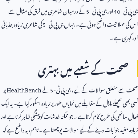
جی پی ٹی-
4o
اور جی پی ٹی-
5
کے درمیان شاعری میں فرق کی مثال سے
اس کی صلاحیت واضح ہوتی ہے۔ جہاں جی پی ٹی-
5
کی شاعری زیادہ جذباتی
اور گہری ہے۔
صحت کے شعبے میں بہتری
صحت سے متعلق سوالات کے لیے، جی پی ٹی-
5
نے
HealthBench
پر
کسی بھی پچھلے ماڈل کے مقابلے میں نمایاں طور پر زیادہ اسکور کیا ہے۔ یہ ایک
فعال ساتھی کی طرح کام کرتا ہے۔ جو ممکنہ خدشات کو پیشگی ظاہر کرتا ہے اور
زیادہ مفید جوابات دینے کے لیے سوالات پوچھتا ہے۔ تاہم، یہ واضح ہے کہ