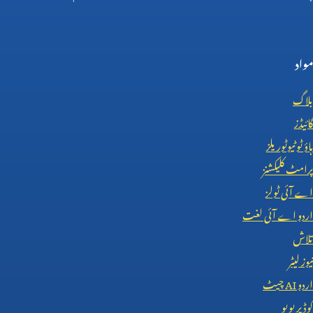
مواد
بلاگ
گائیڈز
ہاؤ ٹو ٹیوٹوریلز
پرامٹ کلیکشنز
اے آئی ٹولز
اردو اے آئی لغت
تلاش
نیوز لیٹر
اردو
AI
چیٹ
کوڈ پریویو