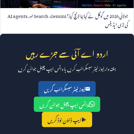
جولائی
2026
میں گوگل نے کیا نیا لانچ کیا؟
Gemini
،
Search
اور
AI agents
کی بڑی اپڈیٹس
اردو اے آئی سے جڑے رہیں
ہفتہ وار نیوز لیٹر سبسکرائب کریں یا واٹس ایپ چینل جوائن کریں
نیوز لیٹر سبسکرائب کریں
واٹس ایپ چینل جوائن کریں
ایپ ڈاؤن لوڈ کریں