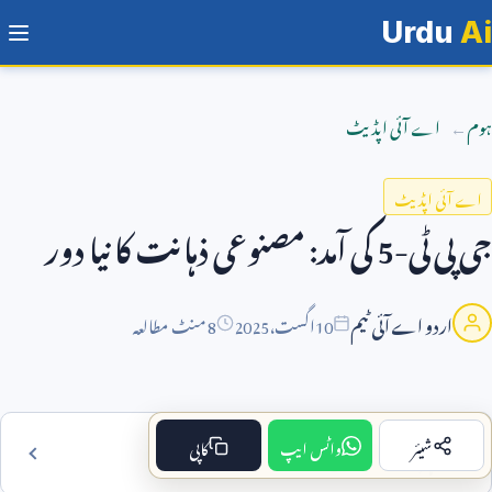
Urdu
Ai
ہوم
اے آئی اپڈیٹ
اے آئی اپڈیٹ
جی پی ٹی-
5
کی آمد: مصنوعی ذہانت کا نیا دور
اردو اے آئی ٹیم
10
اگست،
2025
8 منٹ مطالعہ
شیئر
واٹس ایپ
کاپی
فہرست مضمون