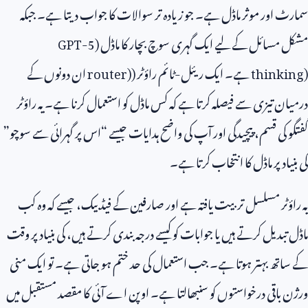
سمارٹ اور موثر ماڈل ہے۔ جو زیادہ تر سوالات کا جواب دیتا ہے۔ جبکہ
مشکل مسائل کے لیے ایک گہری سوچ بچار کا ماڈل (
GPT-5
thinking)
ہے۔ ایک ریئل-ٹائم راؤٹر (
router)
ان دونوں کے
درمیان تیزی سے فیصلہ کرتا ہے کہ کس ماڈل کو استعمال کرنا ہے۔ یہ راؤٹر
گفتگو کی قسم، پیچیدگی اور آپ کی واضح ہدایات جیسے “اس پر گہرائی سے سوچو”
کی بنیاد پر ماڈل کا انتخاب کرتا ہے۔
یہ راؤٹر مسلسل تربیت یافتہ ہے اور صارفین کے فیڈ بیک، جیسے کہ وہ کب
ماڈل تبدیل کرتے ہیں یا جوابات کو کیسے درجہ بندی کرتے ہیں، کی بنیاد پر وقت
کے ساتھ بہتر ہوتا ہے۔ جب استعمال کی حد ختم ہو جاتی ہے۔ تو ایک منی
ورژن باقی درخواستوں کو سنبھالتا ہے۔ اوپن اے آئی کا مقصد مستقبل میں