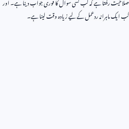
صلاحیت رکھتا ہے کہ کب کسی سوال کا فوری جواب دینا ہے۔ اور
کب ایک ماہرانہ ردعمل کے لیے زیادہ وقت لینا ہے۔