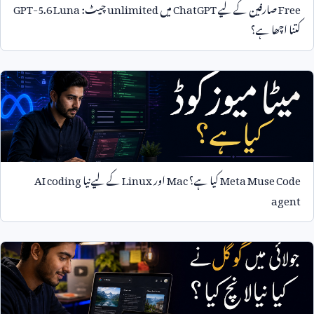
Free
صارفین کے لیے
ChatGPT
میں
unlimited
چیٹ:
GPT-5.6 Luna
کتنا اچھا ہے؟
Meta Muse Code
کیا ہے؟
Mac
اور
Linux
کے لیے نیا
AI coding
agent