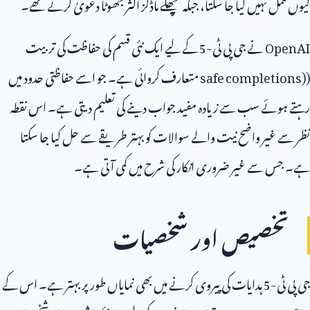
کیوں مکمل نہیں کیا جا سکتا، جبکہ پچھلے ماڈلز اکثر جھوٹا دعویٰ کرتے تھے۔
OpenAI
نے جی پی ٹی-
5
کے لیے ایک نئی قسم کی حفاظت کی تربیت
(
safe completions)
متعارف کروائی ہے۔ جو اسے حفاظتی حدود میں
رہتے ہوئے سب سے زیادہ مفید جواب دینے کی تعلیم دیتی ہے۔ اس نقطہ
نظر سے غیر واضح نیت والے سوالات کو بہتر طریقے سے حل کیا جا سکتا
ہے۔ جس سے غیر ضروری انکار کی شرح میں کمی آتی ہے۔
تخصیص اور شخصیات
جی پی ٹی-
5
ہدایات کی پیروی کرنے میں بھی نمایاں طور پر بہتر ہے۔ اس کے