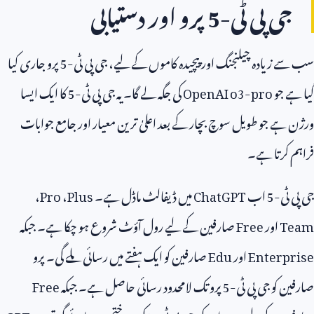
جی پی ٹی-
5
پرو اور دستیابی
سب سے زیادہ چیلنجنگ اور پیچیدہ کاموں کے لیے، جی پی ٹی-
5
پرو جاری کیا
گیا ہے جو
OpenAI o3-pro
کی جگہ لے گا۔ یہ جی پی ٹی-
5
کا ایک ایسا
ورژن ہے جو طویل سوچ بچار کے بعد اعلیٰ ترین معیار اور جامع جوابات
فراہم کرتا ہے۔
جی پی ٹی-
5
اب
ChatGPT
میں ڈیفالٹ ماڈل ہے۔
Plus
،
Pro
،
Team
اور
Free
صارفین کے لیے رول آؤٹ شروع ہو چکا ہے۔ جبکہ
Enterprise
اور
Edu
صارفین کو ایک ہفتے میں رسائی ملے گی۔ پرو
صارفین کو جی پی ٹی-
5
پرو تک لامحدود رسائی حاصل ہے۔ جبکہ
Free