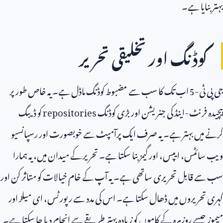
بہتر بنایا ہے۔
کوڈنگ اور تخلیقی تحریر
جی پی ٹی-
5
اب تک کا سب سے مضبوط کوڈنگ ماڈل ہے۔ یہ خاص طور پر
پیچیدہ فرنٹ-اینڈ کی جنریشن اور بڑی کوڈنگ
repositories
کو ڈیبگ
کرنے میں بہتر ہے۔ یہ صرف ایک پرآمپٹ سے خوبصورت اور رسپانسیو
ویب سائٹس، ایپس، اور گیمز بنا سکتا ہے۔ تحریر کے میدان میں، یہ ہمارا
سب سے قابل تحریری ساتھی ہے۔ یہ آپ کے خام خیالات کو متاثر کن اور
گہری تحریروں میں ڈھال سکتا ہے۔ اس کی مدد سے رپورٹس، ای میلز اور
میموز جیسے روزمرہ کے کاموں کو زیادہ بہتر طریقے سے انجام دیا جا سکتا ہے۔