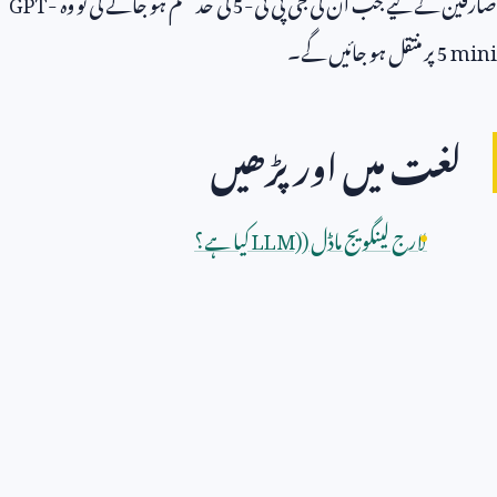
صارفین کے لیے جب ان کی جی پی ٹی-
5
کی حد ختم ہو جائے گی تو وہ
GPT-
5 mini
پر منتقل ہو جائیں گے۔
لغت میں اور پڑھیں
لارج لینگویج ماڈل (
LLM)
کیا ہے؟