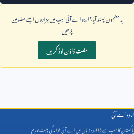
يہ مضمون پسند آيا؟ اردو اے آئی ايپ ميں ہزاروں ايسے مضامين
پڑھيں
مفت ڈاؤن لوڈ کريں
اردو اے آئی
پاکستان کا سب سے بڑا اردو زبان میں اے آئی خواندگی پلیٹ فارم