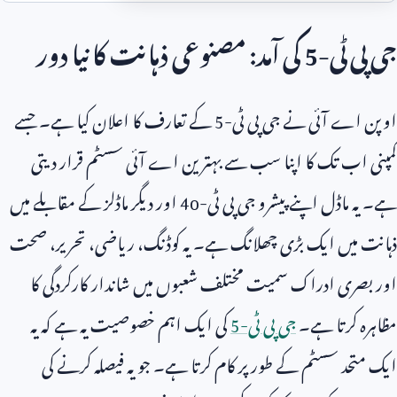
جی پی ٹی-
5
کی آمد: مصنوعی ذہانت کا نیا دور
اوپن اے آئی نے جی پی ٹی-
5
کے تعارف کا اعلان کیا ہے۔ جسے
کمپنی اب تک کا اپنا سب سے بہترین اے آئی سسٹم قرار دیتی
ہے۔ یہ ماڈل اپنے پیشرو جی پی ٹی-
4o
اور دیگر ماڈلز کے مقابلے میں
ذہانت میں ایک بڑی چھلانگ ہے۔ یہ کوڈنگ، ریاضی، تحریر، صحت
اور بصری ادراک سمیت مختلف شعبوں میں شاندار کارکردگی کا
مظاہرہ کرتا ہے۔
جی پی ٹی-
5
کی ایک اہم خصوصیت یہ ہے کہ یہ
ایک متحد سسٹم کے طور پر کام کرتا ہے۔ جو یہ فیصلہ کرنے کی