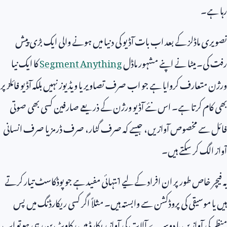
رہا ہے۔
تصویری ماڈلز کے بعد اب بات آڈیو کی دنیا میں ہونے والی ایک بڑی پیش
رفت کی۔ میٹا نے اپنے مشہور ماڈل
Segment Anything
کا ایک نیا
ورژن متعارف کروایا ہے جو اب صرف تصاویر یا ویڈیوز نہیں بلکہ آڈیو فائلز پر
بھی کام کرتا ہے۔ اس نئے آڈیو ورژن کے ذریعے صارفین کسی بھی صوتی
فائل سے مخصوص آوازیں، جیسے کہ صرف گٹار، صرف ڈرمز یا صرف انسانی
آواز الگ کر سکتے ہیں۔
یہ فیچر خاص طور پر ان افراد کے لیے انتہائی مفید ہے جو پوڈکاسٹ تیار کرتے
ہیں یا موسیقی کی پروڈکشن سے وابستہ ہیں۔ مثلاً اگر کسی ریکارڈنگ میں پس
منظر کی آوازیں یا دوسرے آلات کی آواز ریکارڈ میں رکاوٹ بن رہی ہو تو اب