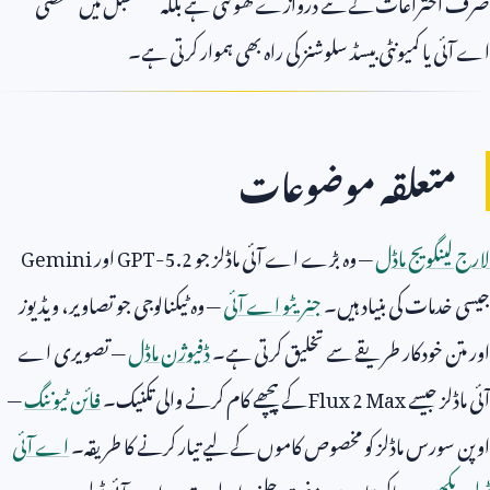
صرف اختراعات کے نئے دروازے کھولتی ہے بلکہ مستقبل میں شخصی
اے آئی یا کمیونٹی بیسڈ سلوشنز کی راہ بھی ہموار کرتی ہے۔
متعلقہ موضوعات
لارج لینگویج ماڈل
— وہ بڑے اے آئی ماڈلز جو
GPT-5.2
اور
Gemini
جیسی خدمات کی بنیاد ہیں۔
جنریٹو اے آئی
— وہ ٹیکنالوجی جو تصاویر، ویڈیوز
اور متن خودکار طریقے سے تخلیق کرتی ہے۔
ڈفیوژن ماڈل
— تصویری اے
آئی ماڈلز جیسے
Flux 2 Max
کے پیچھے کام کرنے والی تکنیک۔
فائن ٹیوننگ
—
اوپن سورس ماڈلز کو مخصوص کاموں کے لیے تیار کرنے کا طریقہ۔
اے آئی
ٹولز دیکھیں
— پاکستان میں مفت چلنے والے بہترین اے آئی ٹولز