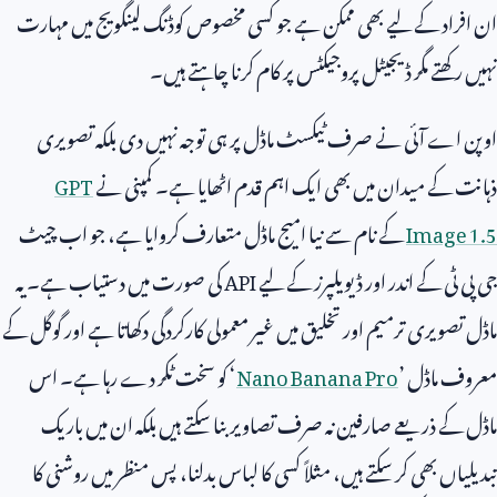
ان افراد کے لیے بھی ممکن ہے جو کسی مخصوص کوڈنگ لینگویج میں مہارت
نہیں رکھتے مگر ڈیجیٹل پروجیکٹس پر کام کرنا چاہتے ہیں۔
اوپن اے آئی نے صرف ٹیکسٹ ماڈل پر ہی توجہ نہیں دی بلکہ تصویری
ذہانت کے میدان میں بھی ایک اہم قدم اٹھایا ہے۔ کمپنی نے
GPT
Image 1.5
کے نام سے نیا امیج ماڈل متعارف کروایا ہے، جو اب چیٹ
جی پی ٹی کے اندر اور ڈیویلپرز کے لیے
API
کی صورت میں دستیاب ہے۔ یہ
ماڈل تصویری ترمیم اور تخلیق میں غیر معمولی کارکردگی دکھاتا ہے اور گوگل کے
معروف ماڈل ’
Nano Banana Pro
‘ کو سخت ٹکر دے رہا ہے۔ اس
ماڈل کے ذریعے صارفین نہ صرف تصاویر بنا سکتے ہیں بلکہ ان میں باریک
تبدیلیاں بھی کر سکتے ہیں، مثلاً کسی کا لباس بدلنا، پس منظر میں روشنی کا