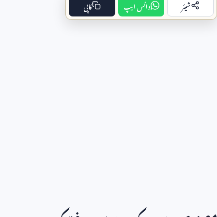
شیئر
واٹس ایپ
کاپی