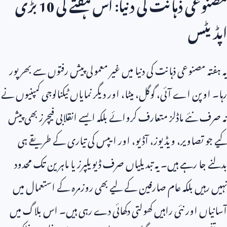
مصنوعی ذہانت کی دنیا: اس ہفتے کی
10
بڑی
اپڈیٹس
یہ ہفتہ مصنوعی ذہانت کی دنیا میں غیر معمولی پیش رفتوں سے بھرپور
رہا۔ اوپن اے آئی، گوگل، میٹا، اور دیگر نمایاں ٹیکنالوجی کمپنیوں نے
نہ صرف نئے ماڈلز متعارف کروائے بلکہ ایسے انقلابی فیچرز بھی پیش
کیے جو تصاویر، ویڈیوز، آڈیو، اور ایپس کی تیاری کے طریقے ہی
بدلنے جا رہے ہیں۔ یہ تبدیلیاں صرف ڈیویلپرز یا ماہرین تک محدود
نہیں رہیں بلکہ عام صارفین کے لیے بھی روزمرہ کے استعمال میں
آسانیاں اور نئی راہیں کھولتی دکھائی دے رہی ہیں۔ اس بلاگ میں