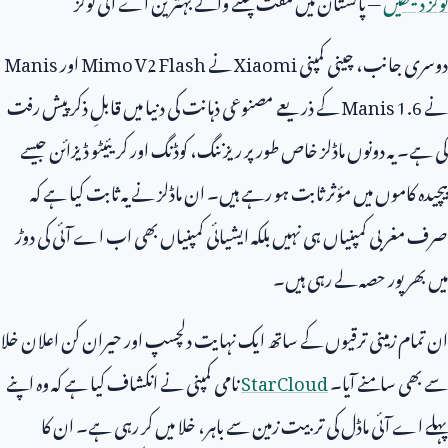
دوسری جانب، چینی کمپنی
Xiaomi
نے
Mimo V2 Flash
اور
Manis
نے
Manis 1.6
کے ذریعے مصنوعی ذہانت کی دنیا میں قابلِ ذکر پیش رفت
کی ہے۔ یہ دونوں ماڈلز خاص طور پر ریزننگ، کوڈنگ اور کریئیٹو ڈیزائن جیسے
پیچیدہ کاموں میں مؤثر ثابت ہو رہے ہیں۔ ان ماڈلز نے یہ ثابت کیا ہے کہ
صرف مغربی کمپنیاں ہی نہیں بلکہ ایشیائی کمپنیاں بھی اب اے آئی کی دوڑ
میں بھرپور حصہ لے رہی ہیں۔
ان تمام زمینی ترقیوں کے ساتھ ایک نہایت دلچسپ اور حیران کن اعلان خلا
سے بھی سامنے آیا۔
StarCloud
نامی کمپنی نے انکشاف کیا ہے کہ وہ اپنے
پہلے اے آئی ماڈل کی تربیت زمین سے باہر، خلا میں کر رہی ہے۔ ان کا