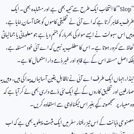
“
Slop
” کا انتخاب ایک طرح سے تنبیہ بھی ہے اور مشاہدہ بھی۔ ایک
طرف یہ ظاہر کرتا ہے کہ اے آئی نے تخلیقی کاموں کو جتنا آسان بنایا ہے،
وہیں اس سہولت نے ایسے مواد کی بھرمار کو جنم دیا ہے جو معلوماتی یا جمالیاتی
لحاظ سے کمزور ہوتا ہے۔ اس کا مطلب یہ نہیں کہ اے آئی خود مسئلہ ہے،
بلکہ اصل مسئلہ اس کے بے قابو اور غیر ذمے دار استعمال کا ہے۔
لہٰذا، جہاں ایک طرف اے آئی نے ناقابلِ یقین آسانیاں پیدا کی ہیں، وہیں یہ
صارفین اور تخلیق کاروں کے لیے ایک نئی ذمے داری بھی لے کر آیا ہے کہ
وہ معیار پر سمجھوتہ کیے بغیر اس ٹیکنالوجی سے استفادہ کریں۔
مصنوعی ذہانت کے اس تیز رفتار سفر میں ایک مثبت پہلو یہ بھی ہے کہ اب