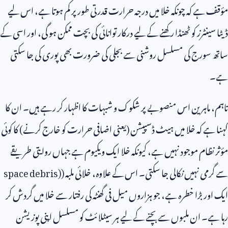
مؤقف ہے کہ چونکہ خلا میں درجہ حرارت قدرتی طور پر کم ہوتا ہے، اس لیے
ڈیٹا سینٹرز کو ٹھنڈا رکھنے کے لیے درکار توانائی کی بچت ممکن ہو گی، اور اسی کے
ساتھ سورج کی مسلسل روشنی سے بجلی کی ضرورت بھی پوری کی جا سکتی
ہے۔
تاہم، ماہرین اس منصوبے پر شکوک و شبہات کا اظہار کر رہے ہیں۔ ان کا
کہنا ہے کہ خلا میں ہیٹ ڈسپیشن (یعنی اضافی حرارت کو خارج کرنے) کا کوئی
مؤثر نظام موجود نہیں ہے، کیونکہ خلا ایک ویکیوم ہے جہاں روایتی طریقے
سے گرمی نہیں نکالی جا سکتی۔ اس کے علاوہ، خلائی ملبہ (
space debris)
ایک اور بڑا خطرہ ہے، جو ہزاروں میل فی گھنٹہ کی رفتار سے خلا میں گردش کر
رہا ہے۔ ان ملبوں سے بچنے کے لیے ہر سیٹلائٹ کو مسلسل اپنی پوزیشن