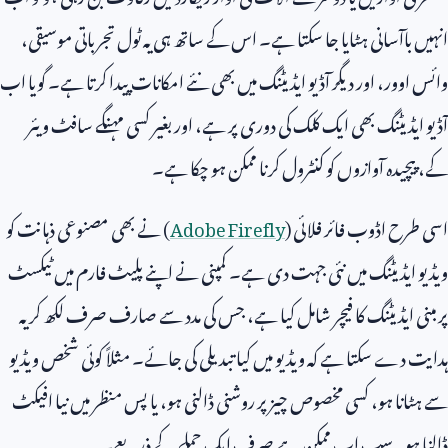
انہیں باآسانی ہٹایا جا سکتا ہے۔ اس کے ساتھ ہی یہ ٹول تجرباتی موسیقی،
وائس اوور، اور دیگر آڈیو ایڈیٹنگ میں بھی نئے امکانات پیدا کرتا ہے۔ گویا اب
آڈیو ایڈیٹنگ بھی ایک کلک کی دوری پر ہے، اور بغیر کسی مہنگے سافٹ ویئر
کے، پیچیدہ آوازوں کو کنٹرول کرنا ممکن ہو چکا ہے۔
اسی طرح اڈوب فائر فلائی (
Adobe Firefly
) نے بھی مصنوعی ذہانت کو
ویڈیو ایڈیٹنگ میں نئی جہت دی ہے۔ کمپنی نے اپنے پلیٹ فارم میں ٹیکسٹ
پر مبنی ایڈیٹنگ کا فیچر شامل کیا ہے، جس کی مدد سے صارف صرف لکھ کر یہ
ہدایت دے سکتا ہے کہ ویڈیو میں کیا تبدیلی کی جائے۔ مثلاً کوئی شخص ویڈیو
سے ہٹانا ہو، کسی مخصوص چیز پر روشنی ڈالنی ہو، یا پس منظر میں نیا افیکٹ
ڈالنا ہو یہ سب اب ممکن ہے صرف ایک جملے کے ذریعے۔