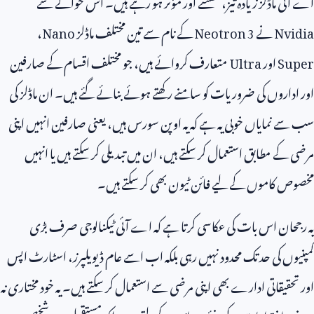
اے آئی ماڈلز زیادہ تیز، سستے اور مؤثر ہو رہے ہیں۔ اس حوالے سے
Nvidia
نے
Neotron 3
کے نام سے تین مختلف ماڈلز
Nano
،
Super
اور
Ultra
متعارف کروائے ہیں، جو مختلف اقسام کے صارفین
اور اداروں کی ضروریات کو سامنے رکھتے ہوئے بنائے گئے ہیں۔ ان ماڈلز کی
سب سے نمایاں خوبی یہ ہے کہ یہ اوپن سورس ہیں، یعنی صارفین انہیں اپنی
مرضی کے مطابق استعمال کر سکتے ہیں، ان میں تبدیلی کر سکتے ہیں یا انہیں
مخصوص کاموں کے لیے فائن ٹیون بھی کر سکتے ہیں۔
یہ رجحان اس بات کی عکاسی کرتا ہے کہ اے آئی ٹیکنالوجی صرف بڑی
کمپنیوں کی حد تک محدود نہیں رہی بلکہ اب اسے عام ڈیویلپرز، اسٹارٹ اپس
اور تحقیقاتی ادارے بھی اپنی مرضی سے استعمال کر سکتے ہیں۔ یہ خود مختاری نہ