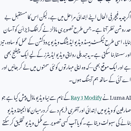
اگرچہ یہ فیچر فی الحال اپنے ابتدائی مراحل میں ہے، لیکن اس کا مستقبل بے
حد روشن نظر آتا ہے۔ جس طرح تصویری ماڈلز نے گرافک ڈیزائن کو آسان
بنایا، اسی طرح ٹیکسٹ بیسڈ ویڈیو ایڈیٹنگ ویڈیو پروڈکشن کے عمل کو سادہ، تیز
اور سستا بنا سکتی ہے۔ یہ تبدیلی روایتی ویڈیو ایڈیٹرز کے لیے ایک چیلنج بھی
ہے اور ایک موقع بھی—کہ وہ اپنی مہارتوں کو نئی سمتوں میں لے کر جائیں اور
اے آئی کے ساتھ ہم آہنگ ہوں۔
Luma AI
نے
Ray 3 Modify
کے نام سے نیا ویڈیو ماڈل پیش کیا ہے جو
صارفین کو ویڈیو میں ابتدائی اور آخری فریم دے کر درمیان کا انیمیٹڈ ویڈیو
بنانے کی سہولت دیتا ہے۔ گویا آپ کسی تصویر سے مکمل ویڈیو تخلیق کر سکتے