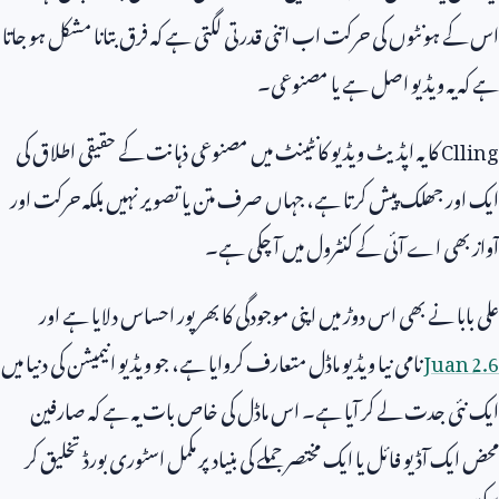
اس کے ہونٹوں کی حرکت اب اتنی قدرتی لگتی ہے کہ فرق بتانا مشکل ہو جاتا
ہے کہ یہ ویڈیو اصل ہے یا مصنوعی۔
Clling
کا یہ اپڈیٹ ویڈیو کانٹینٹ میں مصنوعی ذہانت کے حقیقی اطلاق کی
ایک اور جھلک پیش کرتا ہے، جہاں صرف متن یا تصویر نہیں بلکہ حرکت اور
آواز بھی اے آئی کے کنٹرول میں آ چکی ہے۔
علی بابا نے بھی اس دوڑ میں اپنی موجودگی کا بھرپور احساس دلایا ہے اور
Juan 2.6
نامی نیا ویڈیو ماڈل متعارف کروایا ہے، جو ویڈیو انیمیشن کی دنیا میں
ایک نئی جدت لے کر آیا ہے۔ اس ماڈل کی خاص بات یہ ہے کہ صارفین
محض ایک آڈیو فائل یا ایک مختصر جملے کی بنیاد پر مکمل اسٹوری بورڈ تخلیق کر