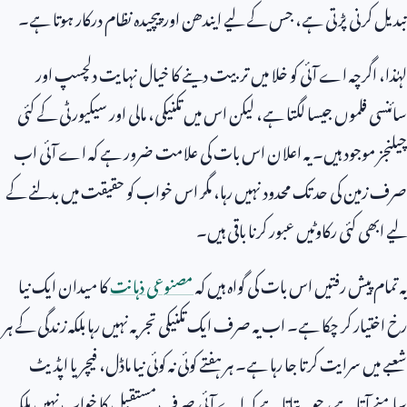
تبدیل کرنی پڑتی ہے، جس کے لیے ایندھن اور پیچیدہ نظام درکار ہوتا ہے۔
لہٰذا، اگرچہ اے آئی کو خلا میں تربیت دینے کا خیال نہایت دلچسپ اور
سائنسی فلموں جیسا لگتا ہے، لیکن اس میں تکنیکی، مالی اور سیکیورٹی کے کئی
چیلنجز موجود ہیں۔ یہ اعلان اس بات کی علامت ضرور ہے کہ اے آئی اب
صرف زمین کی حد تک محدود نہیں رہا، مگر اس خواب کو حقیقت میں بدلنے کے
لیے ابھی کئی رکاوٹیں عبور کرنا باقی ہیں۔
یہ تمام پیش رفتیں اس بات کی گواہ ہیں کہ
مصنوعی ذہانت
کا میدان ایک نیا
رخ اختیار کر چکا ہے۔ اب یہ صرف ایک تکنیکی تجربہ نہیں رہا بلکہ زندگی کے ہر
شعبے میں سرایت کرتا جا رہا ہے۔ ہر ہفتے کوئی نہ کوئی نیا ماڈل، فیچر یا اپڈیٹ
سامنے آتا ہے، جو یہ بتاتا ہے کہ اے آئی صرف مستقبل کا خواب نہیں بلکہ