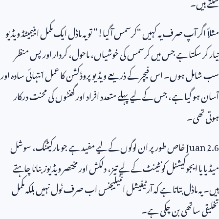
سکتے ہیں۔
مثلاً اگر آپ صرف یہ کہیں “کرسمس آگیا!” تو یہ ماڈل ایک مکمل اینیمیٹڈ ویڈیو
تیار کر سکتا ہے جس میں کرسمس کی خوشیاں، ماحول، کردار اور پس منظر
سب شامل ہوں۔ اس فیچر کے ذریعے ویڈیو پروڈکشن کا عمل انتہائی سادہ اور
آسان ہو گیا ہے، جس کے لیے پہلے متعدد افراد اور گھنٹوں کی محنت درکار
ہوتی تھی۔
Juan 2.6
خاص طور پر ان لوگوں کے لیے مفید ہے جو مارکیٹنگ، سوشل
میڈیا یا ایجوکیشنل کونٹینٹ کے لیے تیز، دلکش اور مختصر ویڈیوز بنانا چاہتے
ہیں۔ یہ ماڈل بتاتا ہے کہ آرٹیفیشل انٹیلیجنس اب صرف ٹول نہیں بلکہ مکمل
تخلیقی ساتھی بن چکی ہے۔