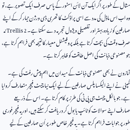
مثال کے طور پر اگر ایک آن لائن اسٹور کے پاس صرف ایک تصویر ہے، تو
وہ اب اس ماڈل کی مدد سے اسی پراڈکٹ کا تھری ڈی ورژن تیار کر کے اپنے
صارفین کو زیادہ بہتر اور تفصیلی ویژول تجربہ دے سکتا ہے۔
Trellis 2
نہ
صرف وقت کی بچت کرتا ہے بلکہ پروفیشنل معیار کا نتیجہ بھی فراہم کرتا ہے،
جو مصنوعی ذہانت کی اصل طاقت کو ظاہر کرتا ہے۔
آمازون نے بھی مصنوعی ذہانت کے میدان میں اہم پیش رفت کی ہے۔
کمپنی نے اپنے الیکسا پلس صارفین کے لیے ایک نیا چیٹ فیچر متعارف کروایا
ہے، جو بالکل چیٹ جی پی ٹی کی طرز پر کام کرتا ہے۔ اس کے ذریعے
صارف اپنے سوالات کو ٹائپ یا بول کر دریافت کر سکتے ہیں، اور یہ فیچر فوری
طور پر جوابات فراہم کرتا ہے۔ یہ فیچر خاص طور پر اُن صارفین کے لیے