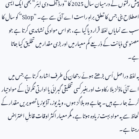
پیش رفتوں کے درمیان سال
2025
کا “ورڈ آف دی ایئر” بھی ایک ایسی
اصطلاح بنی جس کا تعلق براہِ راست اے آئی سے ہے۔ “
Slop
” کو سال کا
سب سے نمایاں لفظ قرار دیا گیا ہے، جو اس مواد کی نشاندہی کرتا ہے جو
مصنوعی ذہانت کے ذریعے کم معیار میں اور بڑی مقدار میں تخلیق کیا جاتا
ہے۔
یہ لفظ دراصل اُس بڑھتے ہوئے رجحان کی طرف اشارہ کرتا ہے جس میں
اے آئی ماڈلز بلا رکاوٹ اور بغیر کسی تخلیقی گہرائی یا ادارتی نگرانی کے مواد تیار
کرتے جا رہے ہیں۔ چاہے وہ بلاگز ہوں، ویڈیوز، آڈیوز یا تصویریں مقدار کے
لحاظ سے یہ مواد بہت زیادہ ہوتا ہے، مگر معیار اکثر اوقات قابلِ اعتراض
رہتا ہے۔