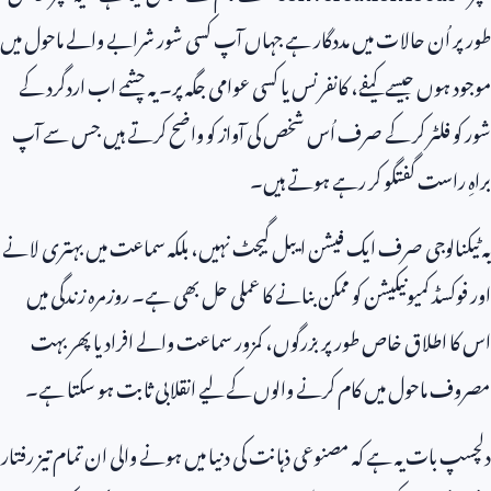
طور پر اُن حالات میں مددگار ہے جہاں آپ کسی شور شرابے والے ماحول میں
موجود ہوں جیسے کیفے، کانفرنس یا کسی عوامی جگہ پر۔ یہ چشمے اب اردگرد کے
شور کو فلٹر کر کے صرف اُس شخص کی آواز کو واضح کرتے ہیں جس سے آپ
براہِ راست گفتگو کر رہے ہوتے ہیں۔
یہ ٹیکنالوجی صرف ایک فیشن ایبل گیجٹ نہیں، بلکہ سماعت میں بہتری لانے
اور فوکسڈ کمیونیکیشن کو ممکن بنانے کا عملی حل بھی ہے۔ روزمرہ زندگی میں
اس کا اطلاق خاص طور پر بزرگوں، کمزور سماعت والے افراد یا پھر بہت
مصروف ماحول میں کام کرنے والوں کے لیے انقلابی ثابت ہو سکتا ہے۔
دلچسپ بات یہ ہے کہ مصنوعی ذہانت کی دنیا میں ہونے والی ان تمام تیز رفتار