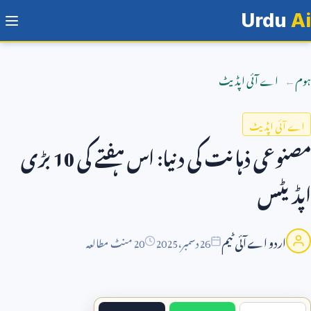
Urdu
Ai
ہوم
اے آئی اپڈیٹ
اے آئی اپڈیٹ
مصنوعی ذہانت کی دنیا: اس ہفتے کی
10
بڑی
اپڈیٹس
اردو اے آئی ٹیم
26
دسمبر،
2025
20 منٹ مطالعہ