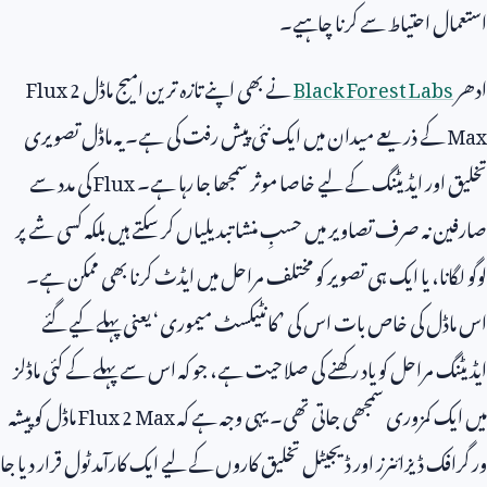
استعمال احتیاط سے کرنا چاہیے۔
ادھر
Black Forest Labs
نے بھی اپنے تازہ ترین امیج ماڈل
Flux 2
Max
کے ذریعے میدان میں ایک نئی پیش رفت کی ہے۔ یہ ماڈل تصویری
تخلیق اور ایڈیٹنگ کے لیے خاصا موثر سمجھا جا رہا ہے۔
Flux
کی مدد سے
صارفین نہ صرف تصاویر میں حسبِ منشا تبدیلیاں کر سکتے ہیں بلکہ کسی شے پر
لوگو لگانا، یا ایک ہی تصویر کو مختلف مراحل میں ایڈٹ کرنا بھی ممکن ہے۔
اس ماڈل کی خاص بات اس کی ’کانٹیکسٹ میموری‘ یعنی پہلے کیے گئے
ایڈیٹنگ مراحل کو یاد رکھنے کی صلاحیت ہے، جو کہ اس سے پہلے کے کئی ماڈلز
میں ایک کمزوری سمجھی جاتی تھی۔ یہی وجہ ہے کہ
Flux 2 Max
ماڈل کو پیشہ
ور گرافک ڈیزائنرز اور ڈیجیٹل تخلیق کاروں کے لیے ایک کارآمد ٹول قرار دیا جا