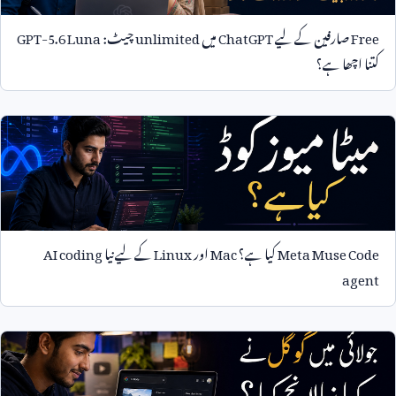
Free
صارفین کے لیے
ChatGPT
میں
unlimited
چیٹ:
GPT-5.6 Luna
کتنا اچھا ہے؟
Meta Muse Code
کیا ہے؟
Mac
اور
Linux
کے لیے نیا
AI coding
agent