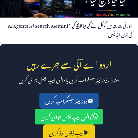
جولائی
2026
میں گوگل نے کیا نیا لانچ کیا؟
Gemini
،
Search
اور
AI agents
کی بڑی اپڈیٹس
اردو اے آئی سے جڑے رہیں
ہفتہ وار نیوز لیٹر سبسکرائب کریں یا واٹس ایپ چینل جوائن کریں
نیوز لیٹر سبسکرائب کریں
واٹس ایپ چینل جوائن کریں
ایپ ڈاؤن لوڈ کریں