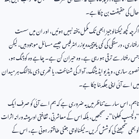
حال کی حقیقت بن چکا ہے۔
اگرچہ کچھ ٹیکنالوجیز ابھی تک مکمل پختہ نہیں ہوئیں، اور ان میں سست
رفتاری، درستگی کی کمی یا پیچیدہ یوزر انٹرفیس جیسے مسائل موجود ہیں، لیکن
جس رفتار سے ترقی ہو رہی ہے، وہ حیران کن ہے۔ چاہے وہ کوڈنگ ہو،
تصویر سازی، ویڈیو ایڈیٹنگ، آواز کی شناخت، یا تھری ڈی ماڈلنگ ہر میدان
میں اے آئی اپنی جگہ بنا چکا ہے۔
تاہم، اس سارے تناظر میں یہ ضروری ہے کہ ہم اے آئی کو صرف ایک
“دلچسپ کھلونا” نہ سمجھیں، بلکہ اس کے معاشرتی، ثقافتی اور پیشہ ورانہ اثرات
کو بھی سمجھنے کی کوشش کریں۔ ٹیکنالوجی جتنی طاقتور ہوتی ہے، اس کے