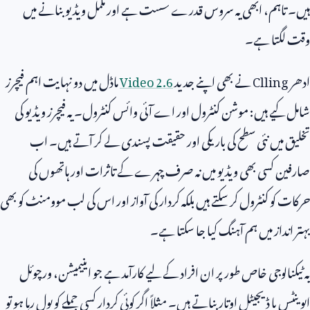
ہیں۔ تاہم، ابھی یہ سروس قدرے سست ہے اور مکمل ویڈیو بنانے میں
وقت لگتا ہے۔
ادھر
Clling
نے بھی اپنے جدید
Video 2.6
ماڈل میں دو نہایت اہم فیچرز
شامل کیے ہیں: موشن کنٹرول اور اے آئی وائس کنٹرول۔ یہ فیچرز ویڈیو کی
تخلیق میں نئی سطح کی باریکی اور حقیقت پسندی لے کر آتے ہیں۔ اب
صارفین کسی بھی ویڈیو میں نہ صرف چہرے کے تاثرات اور ہاتھوں کی
حرکات کو کنٹرول کر سکتے ہیں بلکہ کردار کی آواز اور اس کی لب موومنٹ کو بھی
بہتر انداز میں ہم آہنگ کیا جا سکتا ہے۔
یہ ٹیکنالوجی خاص طور پر ان افراد کے لیے کارآمد ہے جو اینیمیشن، ورچوئل
ایوینٹس یا ڈیجیٹل اوتار بناتے ہیں۔ مثلاً اگر کوئی کردار کسی جملے کو بول رہا ہو تو