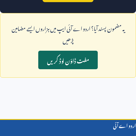
يہ مضمون پسند آيا؟ اردو اے آئی ايپ ميں ہزاروں ايسے مضامين
پڑھيں
مفت ڈاؤن لوڈ کريں
اردو اے آئی