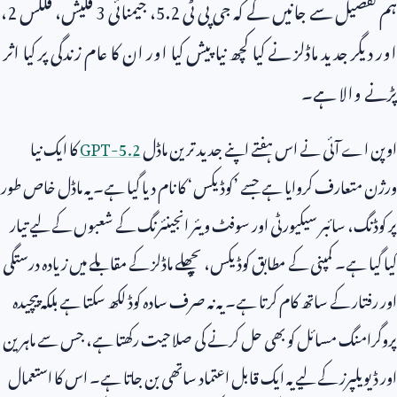
ہم تفصیل سے جانیں گے کہ جی پی ٹی
5.2
، جیمنائی
3
فلیش، فلکس
2
،
اور دیگر جدید ماڈلز نے کیا کچھ نیا پیش کیا اور ان کا عام زندگی پر کیا اثر
پڑنے والا ہے۔
اوپن اے آئی نے اس ہفتے اپنے جدید ترین ماڈل
GPT-5.2
کا ایک نیا
ورژن متعارف کروایا ہے جسے ’کوڈیکس‘ کا نام دیا گیا ہے۔ یہ ماڈل خاص طور
پر کوڈنگ، سائبر سیکیورٹی اور سوفٹ ویئر انجینئرنگ کے شعبوں کے لیے تیار
کیا گیا ہے۔ کمپنی کے مطابق کوڈیکس، پچھلے ماڈلز کے مقابلے میں زیادہ درستگی
اور رفتار کے ساتھ کام کرتا ہے۔ یہ نہ صرف سادہ کوڈ لکھ سکتا ہے بلکہ پیچیدہ
پروگرامنگ مسائل کو بھی حل کرنے کی صلاحیت رکھتا ہے، جس سے ماہرین
اور ڈیویلپرز کے لیے یہ ایک قابل اعتماد ساتھی بن جاتا ہے۔ اس کا استعمال