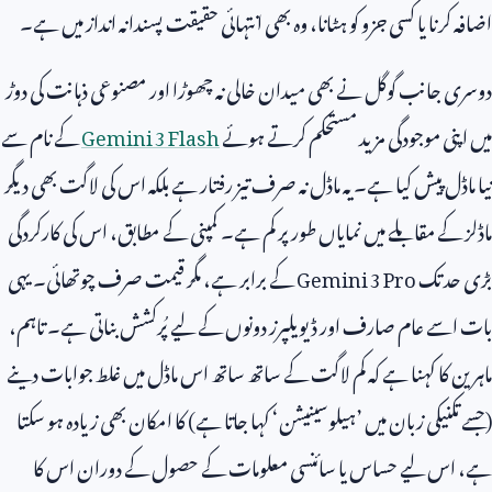
اضافہ کرنا یا کسی جزو کو ہٹانا، وہ بھی انتہائی حقیقت پسندانہ انداز میں ہے۔
دوسری جانب گوگل نے بھی میدان خالی نہ چھوڑا اور مصنوعی ذہانت کی دوڑ
میں اپنی موجودگی مزید مستحکم کرتے ہوئے
Gemini 3 Flash
کے نام سے
نیا ماڈل پیش کیا ہے۔ یہ ماڈل نہ صرف تیز رفتار ہے بلکہ اس کی لاگت بھی دیگر
ماڈلز کے مقابلے میں نمایاں طور پر کم ہے۔ کمپنی کے مطابق، اس کی کارکردگی
بڑی حد تک
Gemini 3 Pro
کے برابر ہے، مگر قیمت صرف چوتھائی۔ یہی
بات اسے عام صارف اور ڈیویلپرز دونوں کے لیے پُرکشش بناتی ہے۔ تاہم،
ماہرین کا کہنا ہے کہ کم لاگت کے ساتھ ساتھ اس ماڈل میں غلط جوابات دینے
(جسے تکنیکی زبان میں ’ہیلوسینیشن‘ کہا جاتا ہے) کا امکان بھی زیادہ ہو سکتا
ہے، اس لیے حساس یا سائنسی معلومات کے حصول کے دوران اس کا