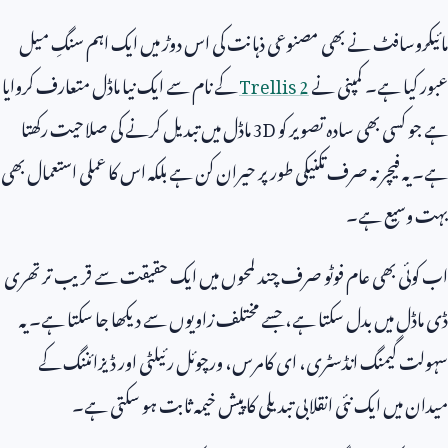
مائیکروسافٹ نے بھی مصنوعی ذہانت کی اس دوڑ میں ایک اہم سنگِ میل
عبور کیا ہے۔ کمپنی نے
Trellis 2
کے نام سے ایک نیا ماڈل متعارف کروایا
ہے جو کسی بھی سادہ تصویر کو
3D
ماڈل میں تبدیل کرنے کی صلاحیت رکھتا
ہے۔ یہ فیچر نہ صرف تکنیکی طور پر حیران کن ہے بلکہ اس کا عملی استعمال بھی
بہت وسیع ہے۔
اب کوئی بھی عام فوٹو صرف چند لمحوں میں ایک حقیقت سے قریب تر تھری
ڈی ماڈل میں بدل سکتا ہے، جسے مختلف زاویوں سے دیکھا جا سکتا ہے۔ یہ
سہولت گیمنگ انڈسٹری، ای کامرس، ورچوئل رئیلٹی اور ڈیزائننگ کے
میدان میں ایک نئی انقلابی تبدیلی کا پیش خیمہ ثابت ہو سکتی ہے۔