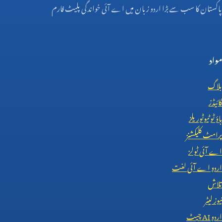
پاکستان کا سب سے بڑا اردو زبان میں اے آئی خواندگی پلیٹ فارم
مواد
بلاگ
گائیڈز
ہاؤ ٹو ٹیوٹوریلز
پرامٹ کلیکشنز
اے آئی ٹولز
اردو اے آئی لغت
تلاش
نیوز لیٹر
اردو
AI
چیٹ