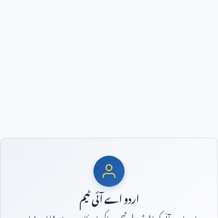
اردو اے آئی ٹیم
اردو اے آئی کی ایڈیٹوریل ٹیم — پاکستان کا سب سے بڑا اردو زبان