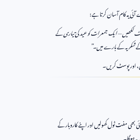
آئی یہ کام آسان کرتا ہے:
 لکھیں — ایک جمعرات کو عید کی تیاری کے
ں کے شکریہ کے بارے میں۔”
ں، اور پوسٹ کریں۔
ی بھی مفت ٹول کھولیں اور اپنے کاروبار کے
بہ ہوگا۔