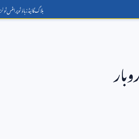
بلاگ
گائیڈز
ہاؤ ٹو
پرامٹس
ٹولز
وبار