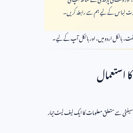
رت لباس کے لیے ہم سے رابطہ کریں۔
 مفت، بالکل اردو میں، اور بالکل آپ کے لیے۔
ا استعمال
سیفٹی سے متعلق معلومات کا ایک لیف لیٹ تیار