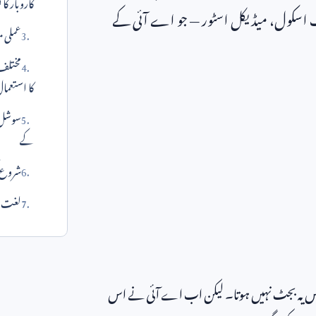
کاروبار کا
ویٹ اسکول، میڈیکل اسٹور — جو اے آئی کے
عملی م
مختلف
کا استعما
سوشل م
کے
شروع 
لغت می
 پاس یہ بجٹ نہیں ہوتا۔ لیکن اب اے آئی نے اس