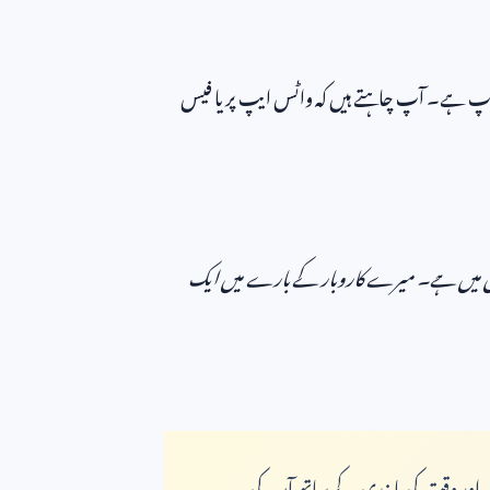
شاپ ہے۔ آپ چاہتے ہیں کہ واٹس ایپ پر یا فیس
ستان میں ہے۔ میرے کاروبار کے بارے میں ایک
نگ، اور وقت کی پابندی کے ساتھ آپ کی