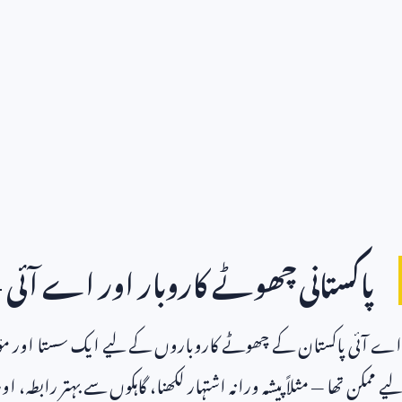
پاکستانی چھوٹے کاروبار اور اے آئ
اے آئی پاکستان کے چھوٹے کاروباروں کے لیے ایک سستا اور مؤثر
لیے ممکن تھا — مثلاً پیشہ ورانہ اشتہار لکھنا، گاہکوں سے بہتر رابطہ، ا