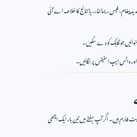
 پیغام، فیس ریمائنڈر، یا نتائج کا خلاصہ اے آئی
بنوائیں جو گاہک کو دے سکیں۔
اور واٹس ایپ اسٹیٹس پر لگائیں۔
 فارم ہیں۔ اگر آپ ہفتے میں تین بار ایک اچھی