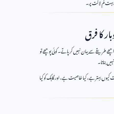
ا بہت کم لاگت پر۔
ر کا فرق
اچھے طریقے سے بیان نہیں کر پاتے۔ کوئی پوچھے تو
ہیں بناتا۔
خدمت کیوں بہتر ہے، کیا خاصیت ہے، اور گاہک کو کیا