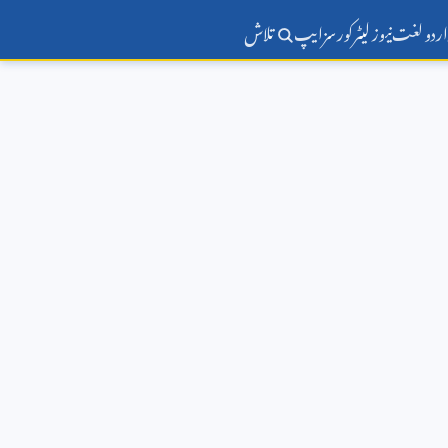
اردو لغت
نیوز لیٹر
کورسز
ایپ
تلاش