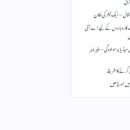
 فرق
ثال — ایک ٹیلر کی دکان
 کاروباروں کے لیے اے آئی
ل
یڈیا پر موجودگی — بغیر ماہر
کرنے کا طریقہ
ں اور پڑھیں