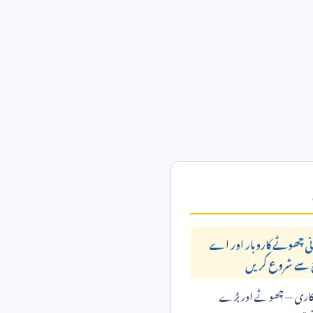
انی چھوٹے کاروبار اور اے
ج سے شروع کریں
 کاری — چھوٹے اور بڑے