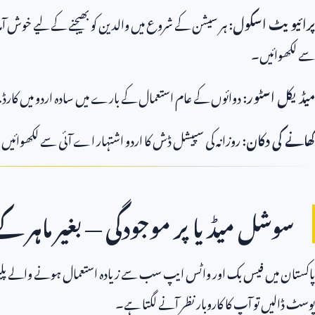
پرائیویٹ اسکول:
ہر سیشن کے شروع میں والدین کو بھیجنے کے لیے خوش آمدید
سے لکھوائیں۔
میڈیکل اسٹور:
دوائوں کے عام استعمال کے بارے میں سادہ اردو میں کارڈ 
کھانے کی دکان:
روزانہ کی سپیشل ڈش کا اردو اشتہار اے آئی سے لکھوائیں 
سوشل میڈیا پر موجودگی — بغیر ماہر کے
پاکستان میں فیس بک اور واٹس ایپ سب سے زیادہ استعمال ہونے والے پلیٹ
پوسٹ ڈالیں تو آپ کا کاروبار نظر آنے لگتا ہے۔