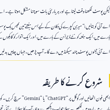
لیکن پوسٹ لکھنا وقت لیتا ہے اور ہر بار نئی بات سوچنا مشکل ہوتا ہے۔ اے 
اے آئی کو بتائیں:
“میری کپڑے کی دکان کے لیے اس ہفتے تین فیس بک پوسٹ
بارے میں، ایک ہفتہ کو نئے ڈیزائن کے بارے میں، اور ایک اتوار کو گاہکو
اے آئی تینوں پوسٹ چند سیکنڈ میں دے گا۔ آپ پڑھیں، جہاں چاہیں بدلی
شروع کرنے کا طریقہ
ابھی فون اٹھائیں اور گوگل پر “
ChatGPT
” یا “
Gemini
” سرچ کریں۔ کوئ
بارے میں اردو میں لکھیں۔ پہلا جواب دیکھیں — وہی آپ کا پہلا اے آئی تجر