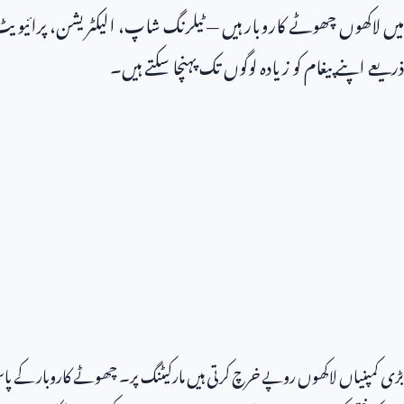
میں لاکھوں چھوٹے کاروبار ہیں — ٹیلرنگ شاپ، الیکٹریشن، پرائی
ذریعے اپنے پیغام کو زیادہ لوگوں تک پہنچا سکتے ہیں۔
بڑی کمپنیاں لاکھوں روپے خرچ کرتی ہیں مارکیٹنگ پر۔ چھوٹے کاروبار کے