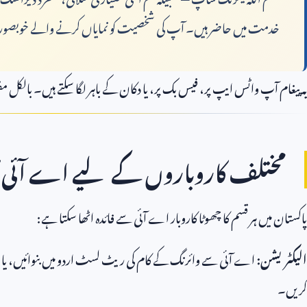
خدمت میں حاضر ہیں۔ آپ کی شخصیت کو نمایاں کرنے والے خوبصو
یہ پیغام آپ واٹس ایپ پر، فیس بک پر، یا دکان کے باہر لگا سکتے ہیں۔ بالکل
مختلف کاروباروں کے لیے اے آئی ک
پاکستان میں ہر قسم کا چھوٹا کاروبار اے آئی سے فائدہ اٹھا سکتا ہے:
الیکٹریشن:
اے آئی سے وائرنگ کے کام کی ریٹ لسٹ اردو میں بنوائیں، یا 
کریں۔