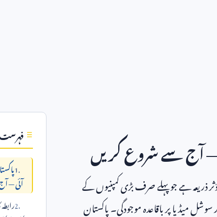
فہرست
ی — آج سے شروع کریں
پاکست
 ذریعہ ہے جو پہلے صرف بڑی کمپنیوں کے
آئی — آ
ور سوشل میڈیا پر باقاعدہ موجودگی۔ پاکستان
رابطہ