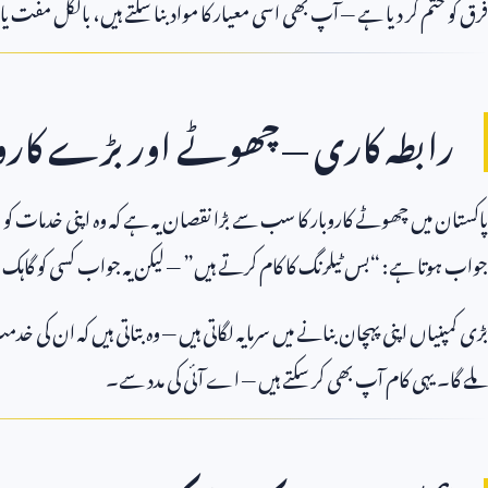
فرق کو ختم کر دیا ہے — آپ بھی اسی معیار کا مواد بنا سکتے ہیں، بالکل مفت ی
رابطہ کاری — چھوٹے اور بڑے کاروبا
پاکستان میں چھوٹے کاروبار کا سب سے بڑا نقصان یہ ہے کہ وہ اپنی خدمات کو 
جواب ہوتا ہے: “بس ٹیلرنگ کا کام کرتے ہیں” — لیکن یہ جواب کسی کو گاہک ن
بڑی کمپنیاں اپنی پہچان بنانے میں سرمایہ لگاتی ہیں — وہ بتاتی ہیں کہ ان کی 
ملے گا۔ یہی کام آپ بھی کر سکتے ہیں — اے آئی کی مدد سے۔