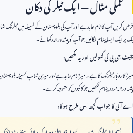
عملی مثال — ایک ٹیلر کی دکان
فرض کریں آپ کا نام عابد ہے اور آپ کی بلوچستان کے لسبیلہ میں ٹیلرنگ 
بک پر ایک ایسا پیغام لگائیں جو آپ کو پیشہ ورانہ دکھائے۔
چیٹ جی پی ٹی کھولیں اور یہ لکھیں:
میرا کاروبار ٹیلرنگ کا ہے۔ میرا نام عابد ہے اور میری شاپ لسبیلہ بلوچ
پیشہ ورانہ اردو پیغام لکھیں جو گاہکوں کو متوجہ کرے۔
اے آئی کا جواب کچھ اس طرح ہوگا:
بسم اللہ ٹیلرنگ شاپ — لسبیلہ ہم اعلیٰ معیار کی سلائی، منفرد ڈیزائن