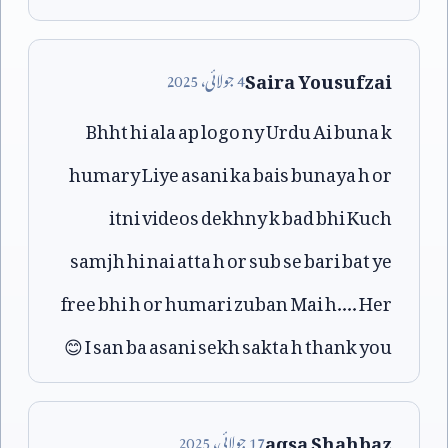
Saira Yousufzai
4
جولائی،
2025
Bhht hi ala ap logo ny Urdu Ai buna k
humary Liye asani ka bais bunaya h or
itni videos dekhny k bad bhi Kuch
samjh hi nai atta h or sub se bari bat ye
free bhi h or humari zuban Mai h.... Her
😊
I san ba asani sekh sakta h thank you
aqsa Shahbaz
17
جولائی،
2025