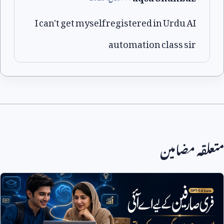
I can't get myself registered in Urdu AI
automation class sir
متعلقہ مضامین