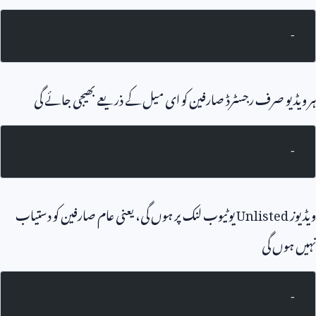
-
ہر ویڈیو صرف رجسٹرڈ صارفین کو ای میل کے ذریعے بھیجی جائے گی
-
ویڈیوز
Unlisted
یوٹیوب لنک پر ہوں گی، یعنی عام صارفین کو دستیاب
نہیں ہوں گی
-