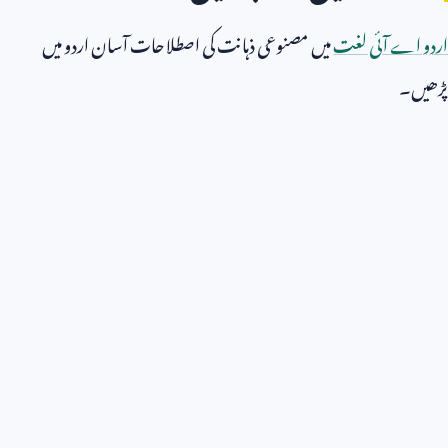
اردو اے آئی لغت
میں مصنوعی ذہانت کی اصطلاحات آسان اردو میں
پڑھیں۔