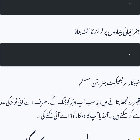
-
جغرافیائی بنیادوں پر لرنرز کا نقشہ بنانا
-
خودکار سرٹیفیکیٹ جنریشن سسٹم
قیسررونجھا بتاتے ہیں: یہ سب آپ بغیر کوڈنگ کے، صرف اے آئی ٹولز کی مدد
سے کر سکتے ہیں۔ آئیڈیا آپ کا ہوگا، کوڈ اے آئی لکھے گی۔