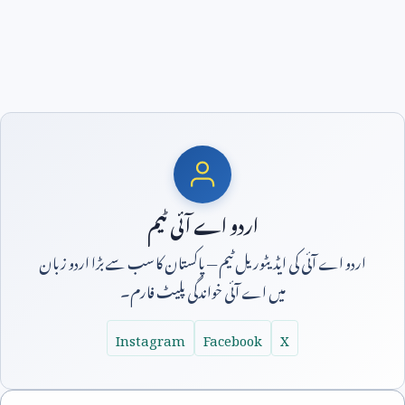
اردو اے آئی ٹیم
اردو اے آئی کی ایڈیٹوریل ٹیم — پاکستان کا سب سے بڑا اردو زبان
میں اے آئی خواندگی پلیٹ فارم۔
Instagram
Facebook
X