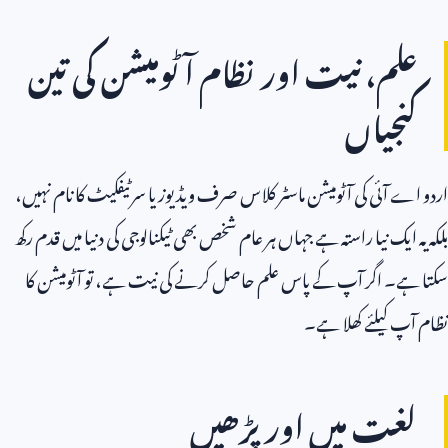
علم، نیت اور نظام آٹومیشن کی تین
کنجیاں
اردو اے آئی کی آٹومیشن ماسٹر کلاس صرف ویڈیوز یا سرٹیفکیٹ کا نام نہیں،
بلکہ یہ ایک نیا راستہ ہے جہاں ہر عام شخص بھی ٹیکنالوجی کی دنیا میں قدم رکھ
سکتا ہے۔ اگر آپ کے پاس علم حاصل کرنے کی نیت ہے، تو آٹومیشن کا
نظام آپ کیلئے کھلا ہے۔
لغت میں اور پڑھیں