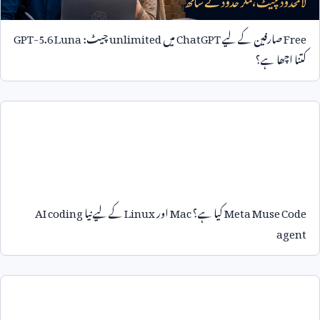
Free
صارفین کے لیے
ChatGPT
میں
unlimited
چیٹ:
GPT-5.6 Luna
کتنا اچھا ہے؟
Meta Muse Code
کیا ہے؟
Mac
اور
Linux
کے لیے نیا
AI coding
agent