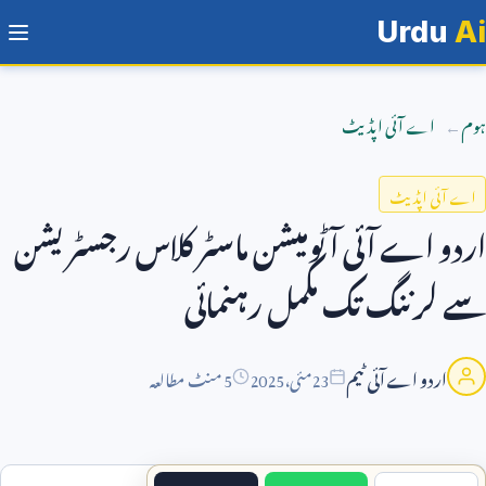
Urdu
Ai
ہوم
اے آئی اپڈیٹ
اے آئی اپڈیٹ
اردو اے آئی آٹومیشن ماسٹر کلاس رجسٹریشن
سے لرننگ تک مکمل رہنمائی
اردو اے آئی ٹیم
23
مئی،
2025
5 منٹ مطالعہ