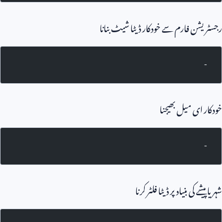
رجسٹریشن فارم سے خودکار ڈیٹا شیٹ بنانا
-
خودکار ای میل بھیجنا
-
شہر یا پیشے کی بنیاد پر ڈیٹا فلٹر کرنا