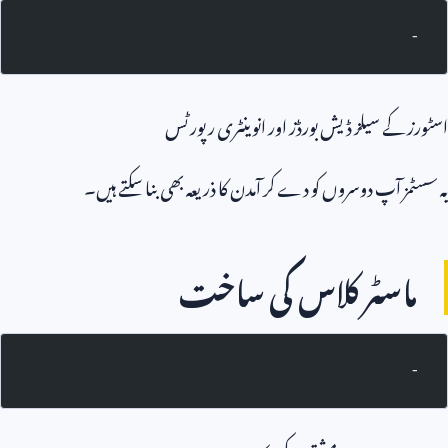
-
اسٹورز کے سیلز ڈیش بورڈز اور انوینٹری رپورٹس
یہ سسٹمز آپ دوسروں کو دے کر آمدن کا ذریعہ بھی بنا سکتے ہیں۔
ماسٹر کلاس کی ساخت
-