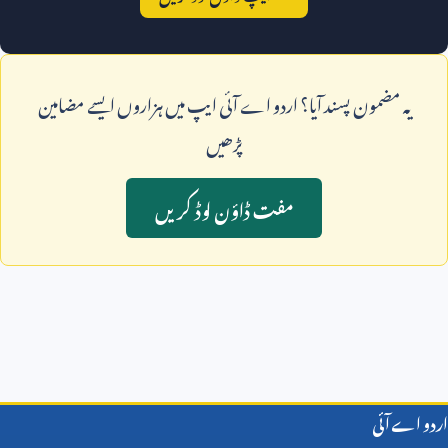
يہ مضمون پسند آيا؟ اردو اے آئی ايپ ميں ہزاروں ايسے مضامين
پڑھيں
مفت ڈاؤن لوڈ کريں
اردو اے آئی