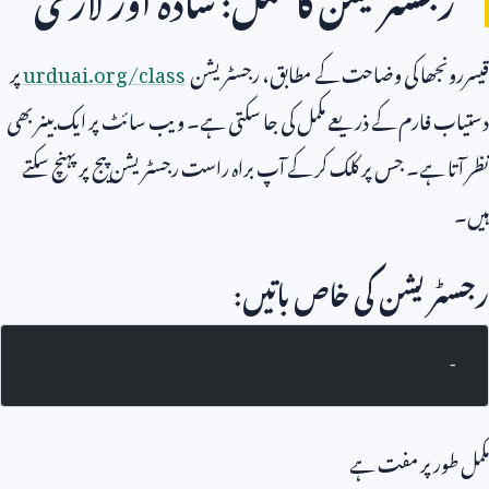
قیسررونجھا کی وضاحت کے مطابق، رجسٹریشن
urduai.org/class
پر
دستیاب فارم کے ذریعے مکمل کی جا سکتی ہے۔ ویب سائٹ پر ایک بینر بھی
نظر آتا ہے۔ جس پر کلک کر کے آپ براہ راست رجسٹریشن پیج پر پہنچ سکتے
ہیں۔
رجسٹریشن کی خاص باتیں:
-
مکمل طور پر مفت ہے