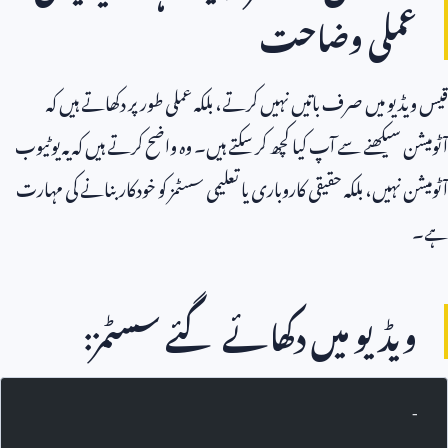
عملی وضاحت
قیس ویڈیو میں صرف باتیں نہیں کرتے، بلکہ عملی طور پر دکھاتے ہیں کہ
آٹومیشن سیکھنے سے آپ کیا کچھ کر سکتے ہیں۔ وہ واضح کرتے ہیں کہ یہ یوٹیوب
آٹومیشن نہیں، بلکہ حقیقی کاروباری یا تعلیمی سسٹمز کو خودکار بنانے کی مہارت
ہے۔
ویڈیو میں دکھائے گئے سسٹمز:
-