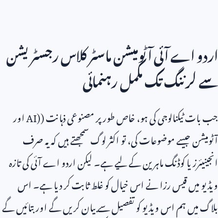
اردو اے آئی آٹومیشن ماسٹر کلاس رجسٹریشن
سے لرننگ تک مکمل رہنمائی
جب بات ٹیکنالوجی کی ہو، خاص طور پر مصنوعی ذہانت (
AI)
اور
آٹومیشن جیسے موضوعات کی، تو اکثر لوگ سمجھتے ہیں کہ یہ صرف
انجینیئرز یا کوڈنگ ماہرین کے لیے ہے۔ لیکن اردو اے آئی کی تازہ
ویڈیو میں قیس رزا نے اس خیال کو غلط ثابت کر دیا ہے۔ اس
بلاگ میں ہم اس ویڈیو کو تفصیل سے بیان کریں گے اور بتائیں گے