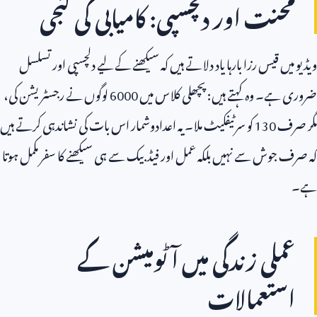
محنت اور دلچسپی: کامیابی کی کنجی
ویڈیو میں قیس رزا بارہا یاد دلاتے ہیں کہ سیکھنے کے لیے دلچسپی اور تسلسل
ضروری ہے۔ وہ کہتے ہیں: پچھلی کلاس میں
6000
لوگوں نے رجسٹریشن کی،
مگر صرف
130
کو سرٹیفکیٹ ملا۔ یہ اعدادوشمار اس بات کی نشاندہی کرتے ہیں
کہ صرف جوش سے نہیں بلکہ عمل اور فیڈبیک سے ہی سیکھنے کا سفر مکمل ہوتا
ہے۔
عملی زندگی میں آٹومیشن کے
استعمالات