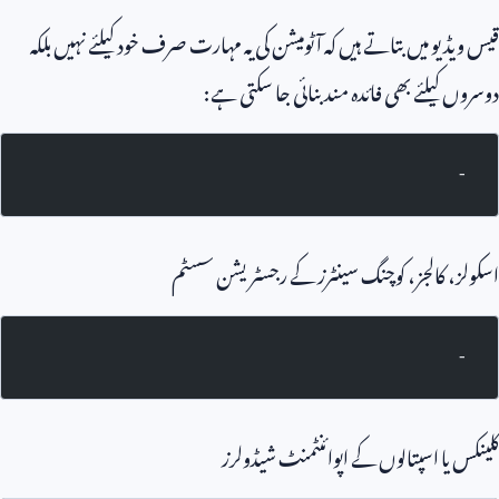
قیس ویڈیو میں بتاتے ہیں کہ آٹومیشن کی یہ مہارت صرف خود کیلئے نہیں بلکہ
دوسروں کیلئے بھی فائدہ مند بنائی جا سکتی ہے:
-
اسکولز، کالجز، کوچنگ سینٹرز کے رجسٹریشن سسٹم
-
کلینکس یا اسپتالوں کے اپوائنٹمنٹ شیڈولرز