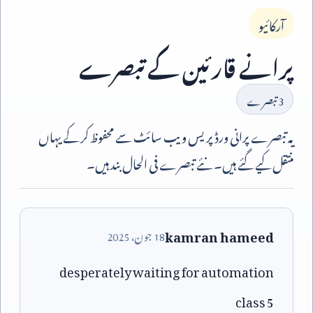
آرکائیو
پرانے قارئین کے تبصرے
3
تبصرے
یہ تبصرے پرانی ورڈپریس ویب سائٹ سے محفوظ کر کے یہاں
منتقل کیے گئے ہیں۔ نئے تبصرے فی الحال بند ہیں۔
kamran hameed
18
جون،
2025
desperately waiting for automation
class 5