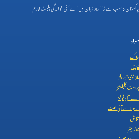
پاکستان کا سب سے بڑا اردو زبان میں اے آئی خواندگی پلیٹ فارم
مواد
بلاگ
گائیڈز
ہاؤ ٹو ٹیوٹوریلز
پرامٹ کلیکشنز
اے آئی ٹولز
اردو اے آئی لغت
تلاش
نیوز لیٹر
اردو
AI
چیٹ