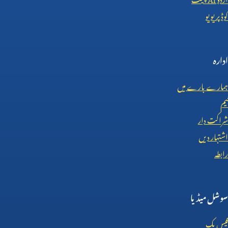
کوڈ پریویو
ادارہ
ہمارے بارے میں
ٹیم
شراکت دار
اشتہار دیں
رابطہ
سوشل میڈیا
فیس بک