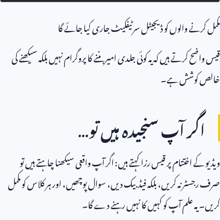
مکمل کرنے والوں کو ڈیجیٹل سرٹیفکیٹ جاری کیا جائے گا
قیس واضح کرتے ہیں کہ یہ کوئی جلدی امیر بننے کا پروگرام نہیں بلکہ سیکھنے کی
خالص کوشش ہے۔
اگر آپ سنجیدہ ہیں تو…
ویڈیو کے اختتام پر قیس رزا کہتے ہیں: اگر آپ واقعی سیکھنا چاہتے ہیں تو
صرف رجسٹر نہ کریں، بلکہ فیڈبیک دیں، سوال پوچھیں، اور ہر کلاس کو مکمل
کریں۔ یہ علم آپ کو کہیں کا نہیں رہنے دے گا۔