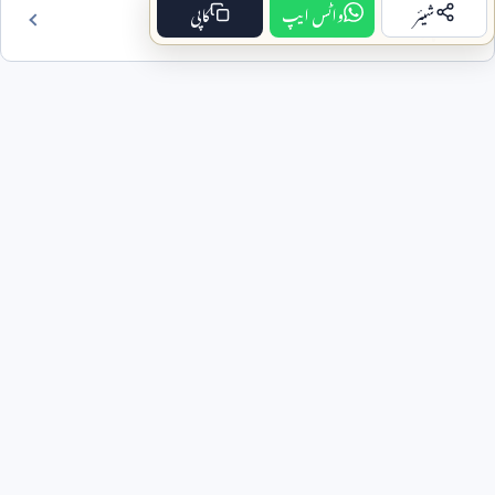
شیئر
واٹس ایپ
کاپی
فہرست مضمون