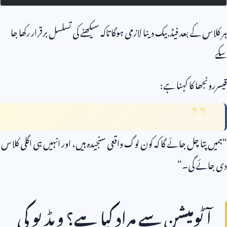
ہر کلاس کے بعد فیڈبیک دینا لازمی ہوگا تاکہ سیکھنے کی تسلسل برقرار رکھا جا
سکے
قیسررونجھا کا کہنا ہے:
“ہمیں پتا چل جائے گا کہ کون لوگ واقعی سنجیدہ ہیں، اور انہیں ہی اگلی کلاس
دی جائے گی۔“
آٹومیشن سے مراد کیا ہے؟ ویڈیو کی