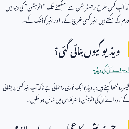
کہ آپ کس طرح رجسٹریشن سے سیکھنے تک “آٹومیشن” کی دنیا میں
قدم رکھ سکتے ہیں بغیر کسی خرچ کے، اور بغیر کوڈنگ کے۔
ویڈیو کیوں بنائی گئی؟
اردو اے آئی کی ویڈیو
قیسررونجھا کہتے ہیں: یہ ویڈیو ایک فوری رہنمائی ہے تاکہ آپ بغیر کسی پریشانی
کے اردو اے آئی کی آٹومیشن ماسٹر کلاس میں شامل ہو سکیں۔
رجسٹریشن کا عمل: سادہ اور لازمی