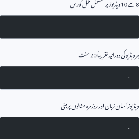
8
سے
10
ویڈیوز پر مشتمل مکمل کورس
-
ہر ویڈیو کی دورانیہ تقریباً
20
منٹ
-
ویڈیوز آسان زبان اور روزمرہ مثالوں پر مبنی
-