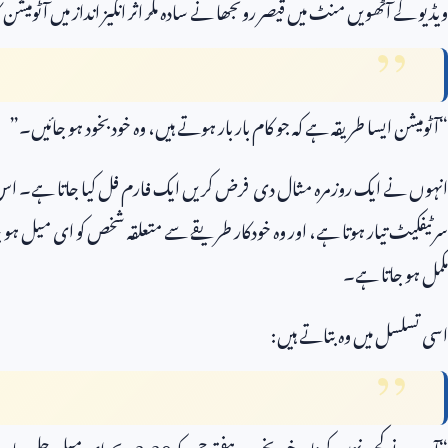
ویڈیو کے آٹھویں منٹ میں قیصر رونجھا نے سادہ مگر اثر انگیز انداز میں آٹومیشن ک
“آٹومیشن ایسا طریقہ ہے کہ جو کام بار بار ہوتے ہیں، وہ خودبخود ہو جائیں۔”
انہوں نے ایک روزمرہ مثال دی فرض کریں ایک فارم فل کیا جاتا ہے۔ اس ک
سرٹیفکیٹ تیار ہوتا ہے، اور وہ خودکار طریقے سے متعلقہ شخص کو ای میل ہو ج
مکمل ہو جاتا ہے۔
اسی تسلسل میں وہ بتاتے ہیں:
“آپ نے کچھ نہیں کرنا۔ خودبخود ہر ہفتے جمعہ کو
3:30
بجے ای میل چلی جائے 