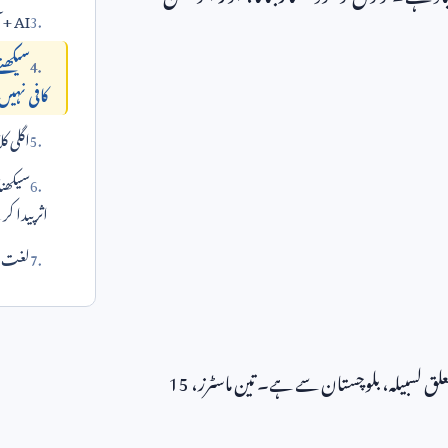
AI + آٹومیشن
سیکھنے
کافی نہیں
اگلی ک
سیکھن
اثر پیدا 
لغت می
 تعلق لسبیلہ، بلوچستان سے ہے۔ تین ماسٹرز،
15