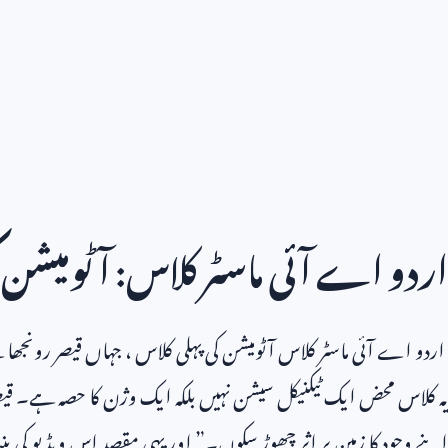
اردو اے آئی ماسٹر کلاس: آٹومیشن ک
اردو اے آئی ماسٹر کلاس آٹومیشن کی پہلی کلاس ، جہاں قیصر رونجھا ن
یہ کلاس محض ایک ٹیکنیکل سیشن نہیں بلکہ ایک وژن کا حصہ ہے۔ قیص
اپنے وجود کا زمین پر اثر چھوڑ سکوں۔” اور یہی مقصد اس ویڈیو کی بنیاد