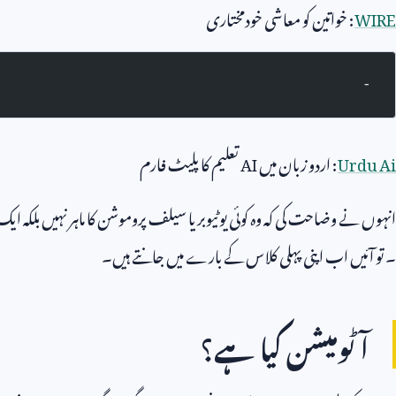
WIRE
: خواتین کو معاشی خودمختاری
-
Urdu Ai
: اردو زبان میں
AI
تعلیم کا پلیٹ فارم
انہوں نے وضاحت کی کہ وہ کوئی یوٹیوبر یا سیلف پروموشن کا ماہر نہیں بلکہ ایک
۔ تو آئیں اب اپنی پہلی کلاس کے بارے میں جانتے ہیں۔
آٹومیشن کیا ہے؟