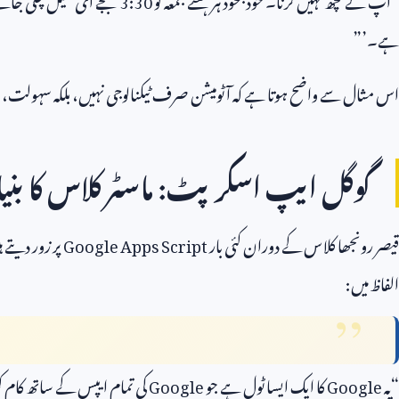
ہے۔’”
اس مثال سے واضح ہوتا ہے کہ آٹومیشن صرف ٹیکنالوجی نہیں، بلکہ سہولت، 
گوگل ایپ اسکرپٹ: ماسٹر کلاس کا بنیا
قیصر رونجھا کلاس کے دوران کئی بار
Google Apps Script
پر زور دیتے 
الفاظ میں:
“یہ
Google
کا ایک ایسا ٹول ہے جو
Google
کی تمام ایپس کے ساتھ کام ک