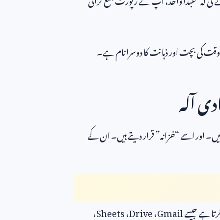
وقت کی بچت اور ذہانت کا دوسرا نام ہے۔
دی آلہ
ہیں۔ اور اسے “خزانہ” قرار دیتے ہیں۔ ان کے
رتا ہے جیسے
Gmail
،
Drive
،
Sheets
،