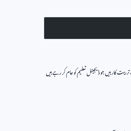
 تربیت کار ہیں جو ڈیجیٹل تعلیم کو عام کر رہے ہیں