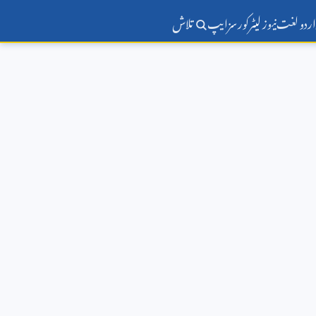
اردو لغت
نیوز لیٹر
کورسز
ایپ
تلاش