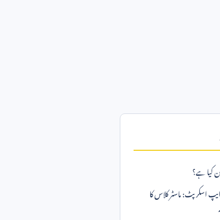
ن کیا ہے؟
یپ اسکرپٹ: ماسٹر کلاس کا