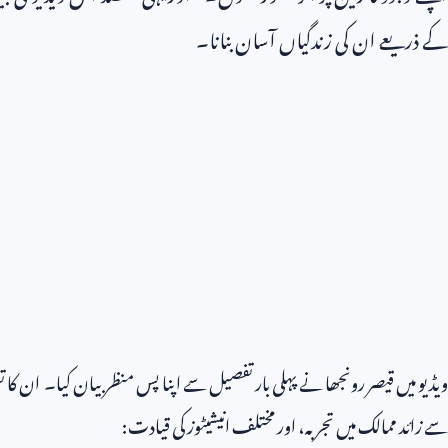
کے ذریعے ان کی زندگیاں آسان بنانا۔
ویڈیو میں قیصر رونجھا نے پہلی بار تفصیل سے اپنا پس منظر بیان کیا۔ ان کا
سے زائد ممالک میں تجربہ، اور مختلف انیشیٹوز کی قیادت: