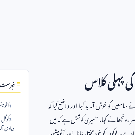
ی پہلی کلاس
فہرست
ے سامعین کو خوش آمدید کہا اور واضح کیا کہ
آٹومیش
ر رونجھا نے کہا، “میری کوشش ہے کہ میں
گوگل ا
بنیادی آلہ
 ہے۔ لوگوں کو خود مختار بنانا، اور آٹومیشن