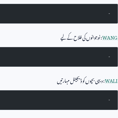
-
WANG
: نوجوانوں کی فلاح کے لیے
-
WALI
: دیہی بچوں کو ڈیجیٹل مہارتیں
-