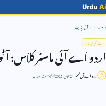
Urdu
Ai
ہوم
اے آئی اپڈیٹ
اے آئی اپڈیٹ
اردو اے آئی ماسٹر کلاس: آٹو
اردو اے آئی ٹیم
2
جون،
2025
6 منٹ مطالعہ