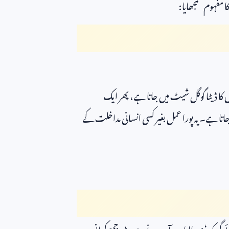
ا مفہوم سمجھایا:
ا ڈیٹا گوگل شیٹ میں جاتا ہے، پھر ایک
اتا ہے۔ یہ پورا عمل بغیر کسی انسانی مداخلت کے
گی کہ ‘عبدالواحد، آپ نے رپورٹ جمع کرانی