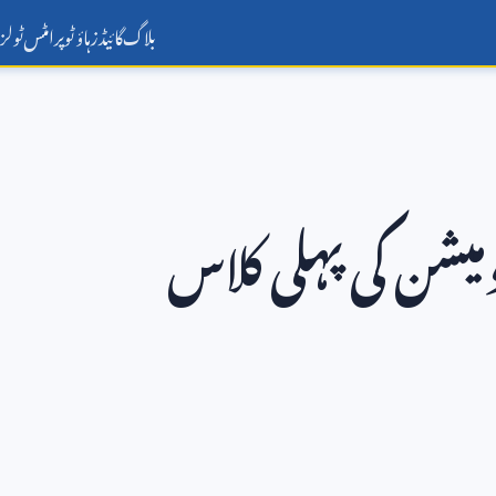
بلاگ
گائیڈز
ہاؤ ٹو
پرامٹس
ٹولز
میشن کی پہلی کلاس