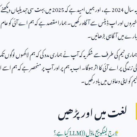
یہ سال
2024
ہے، اور ہمیں امید ہے کہ
2025
میں بہت سی تبدیلیاں دیکھنے
خبروں اور اپ ڈیٹس سے آگاہ رکھیں۔ ہمارا مقصد ہے کہ ہم اے آئی کو عام لو
بارے میں آگاہی بڑھائیں۔
ہماری ٹیم کی طرف سے شکریہ کہ آپ نے ہماری مدد کی کہ ہم لاکھوں لوگوں تک 
کی زندگی پر اے آئی کا اثر ہوگا۔ اب یہ ہم پر اور آپ پر منحصر ہے کہ ہم اسے ا
ٹیم کو اپنی دعاؤں میں یاد رکھیں۔
لغت میں اور پڑھیں
لارج لینگویج ماڈل (
LLM)
کیا ہے؟