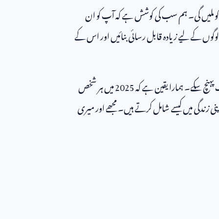
 کو ملیں گی۔ ہم سب کی کوشش ہے کہ آپ کو ان
گوں کے لیے زیادہ قابل رسائی بنائیں اور اس کے
پہنچ سکے۔ ہمارا یقین ہے کہ
2025
میں ہر شخص
پنی زندگی میں کیسے شامل کرتے ہیں۔ مجھے اور میری