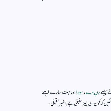
ے جیسے
رن وے
،
سورا
اور بہت سارے ایسے
ق کر سکیں کہ کون سی چیز حقیقی ہے یا غیر حقیقی۔