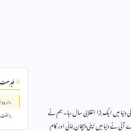
فہرست
اردو ا
دنیا میں ایک بڑا انقلابی سال رہا۔ ہم نے
لغت می
ئی نے دنیا میں اپنی پہچان بنائی اور کام