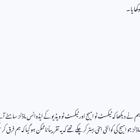
دکھایا۔
ہم نے دیکھا کہ ٹیکسٹ ٹو امیج اور ٹیکسٹ ٹو ویڈیو کے ایڈوانس ماڈلز سامنے آئ
ماڈلز جو امیج کی کوالٹی اتنی بہتر کر چکے تھے کہ یہ تقریباً ناممکن ہو گیا کہ ہم فر