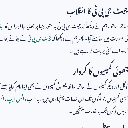
چیٹ جی پی ٹی کا انقلاب
ساتھ ساتھ، ہم نے دیکھا کہ چیٹ جی پی ٹی بدستور دنیا پر چھایا رہا اور اس کا
ای
کی صورت میں سامنے آیا۔ پھر ہم نے دیکھا کہ
چیٹ جی پی ٹی
نے جاتے جاتے 
اردو اے آئی پر بات کر رہے ہیں۔
چھوٹی کمپنیوں کا کردار
گوگل اور دیگر کمپنیوں کے ساتھ ساتھ چھوٹی کمپنیوں نے بھی اپنا نام کمایا جیسے
ایسی کمپنیاں جو لوگوں تک اپنی خدمات پہنچا رہی ہیں۔ یہ سب
واٹس ایپ
،
انس
اربوں لوگوں تک یہ خدمات پہنچیں۔