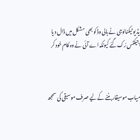
و ٹیکنالوجی نے ہالی وڈ کو بھی مشکل میں ڈال دیا
اجیکٹس رُک گئے کیونکہ اے آئی نے وہ کام خود کر
میاب موسیقار بننے کے لیے صرف موسیقی کی سمجھ