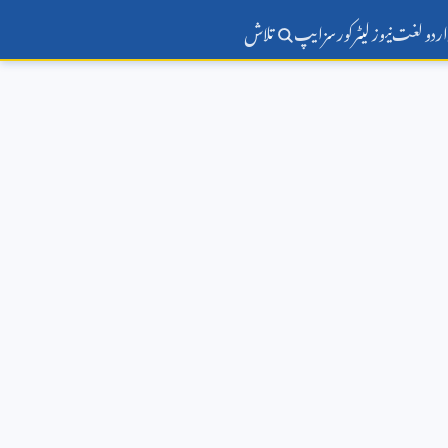
اردو لغت
نیوز لیٹر
کورسز
ایپ
تلاش