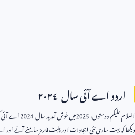
اردو اے آئی سال ٢٠٢٤
السلام علیکم دوستوں،
2025
میں خوش آمدید سال
2024
اے آئی کی 
دیکھا کہ بہت ساری نئی ایجادات اور پلیٹ فارمز سامنے آئے اور اے آ