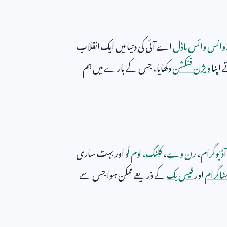
ڈوانس وائس ماڈل
اے آئی کی دنیا میں ایک انقلاب
اپنا
ویژن فنکشن
دکھایا، جس کے بارے میں ہم
آڈیوگرام
،
رن وے
،
کلِنگ،
لوم لَو
اور بہت ساری
ٹاگرام
اور
فیس بک
کے ذریعے ممکن ہوا جس سے