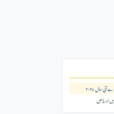
ے آئی سال ٢٠٢٤
ں اور پڑھیں