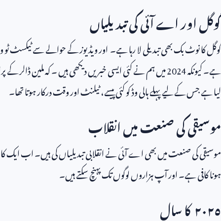
گوگل اور اے آئی کی تبدیلیاں
گوگل کا نوٹ بک بھی تبدیلی لا رہا ہے۔ اور ویڈیوز کے حوالے سے ٹیکسٹ ٹو ویڈی
ہے۔ کیونکہ
2024
میں ہم نے کئی ایسی خبریں دیکھی ہیں ۔ کہ ملین ڈالر کے پر
لیا ہے جس کے لیے پہلے ہالی وڈ کو کئی پیسے، ٹیلنٹ اور وقت درکار ہوتا تھا۔
موسیقی کی صنعت میں انقلاب
موسیقی کی صنعت میں بھی اے آئی نے انقلابی تبدیلیاں کی ہیں۔ اب ایک کا
ہونا کافی ہے۔ اور آپ ہزاروں لوگوں تک پہنچ سکتے ہیں۔
٢٠٢٥ کا سال