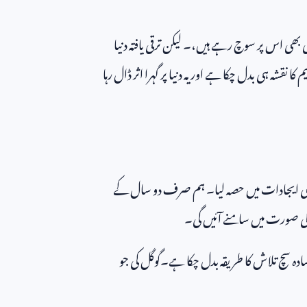
 بھی اس پر سوچ رہے ہیں،۔ لیکن ترقی یافتہ دنیا
قشہ ہی بدل چکا ہے اور یہ دنیا پر گہرا اثر ڈال رہا
بھی ایجادات میں حصہ لیا۔ ہم صرف دو سال کے
 کی صورت میں سامنے آئیں گی۔
دہ سچ تلاش کا طریقہ بدل چکا ہے۔گوگل کی جو