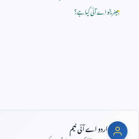
جینریٹو اے آئی کیا ہے؟
اردو اے آئی ٹیم