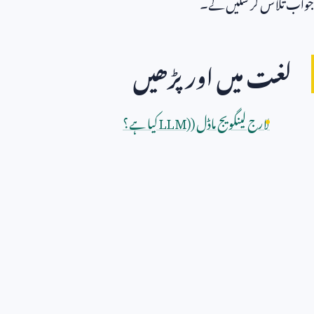
جواب تلاش کر سکیں گے۔
لغت میں اور پڑھیں
لارج لینگویج ماڈل (
LLM)
کیا ہے؟