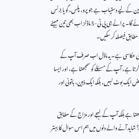
ین کے لیے دستیاب ہے جو پرو، پلس، گو یا بزنس
ے گا۔ پرانے جی پی ٹی-
5
ماڈلز اب بھی تین مہینے
ے مطابق فیصلہ کر سکیں۔
چ کی عکاسی ہے۔ یہ ماڈل اب صرف آپ کے
تا ہے، آپ کے مسئلے کو سمجھتا ہے، اور ایسا
یک بوٹ نہیں، بلکہ ایک ذہین، باتونی اور
ھتا ہے بلکہ آپ کے لہجے اور مزاج کے مطابق
؟ شاید آنے والے دنوں میں ہم اس سوال کا بہتر