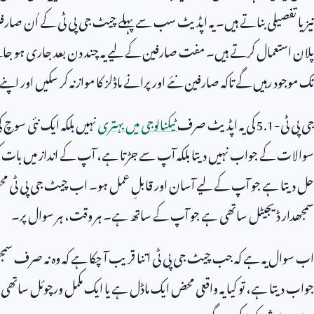
تیز یا تفصیلی بناتے ہیں۔ یہ اپڈیٹ سب سے پہلے چیٹ جی پی ٹی کے اُن صارف
پلان استعمال کرتے ہیں۔ مفت صارفین کے لیے یہ چند دن بعد جاری ہو جائ
تک موجود رہیں گے تاکہ صارفین نئے اور پرانے ماڈلز کا موازنہ کر سکیں اور اپن
جی پی ٹی-
5.1
کی یہ اپڈیٹ صرف
ٹیکنالوجی میں بہتری
نہیں بلکہ ایک نئی سو
سوالات کے جواب نہیں دیتا بلکہ آپ سے جڑتا ہے، آپ کے انداز میں بات کر
حل دیتا ہے جو آپ کے لیے آسان اور قابلِ عمل ہو۔ اب چیٹ جی پی ٹی محض ا
سمجھدار ڈیجیٹل ساتھی ہے جو آپ کے ساتھ ہے۔ ہر وقت، ہر سوال پر۔
اب سوال یہ ہے کہ جب چیٹ جی پی ٹی اتنا قریب آ چکا ہے کہ وہ نہ صرف سمج
جواب دیتا ہے، تو کیا یہ واقعی محض ایک ماڈل ہے یا ایک مکمل ورچوئل ساتھی