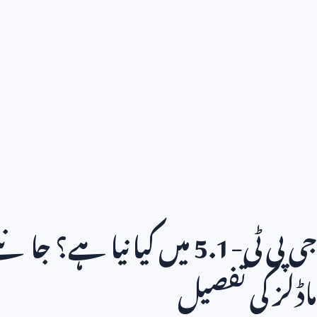
جی پی ٹی-
5.1
میں کیا نیا ہے؟ جان
ماڈلز کی تفصیل