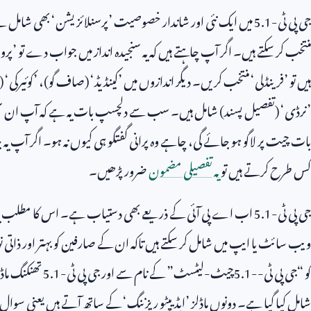
جی پی ٹی-
5.1
میں ایک نئی اور شاندار خصوصیت ’پرسنلائزیشن‘ بھی شامل ہے
منتخب کر سکتے ہیں۔ اگر آپ چاہتے ہیں کہ یہ سنجیدہ انداز میں جواب دے تو ’پر
ہیں تو ’فرینڈلی‘ منتخب کریں۔ دیگر اندازوں میں ’کینڈیڈ‘ (صاف گو)، ’کوئیرکی‘
’نرڈی‘ (تفصیل پسند) شامل ہیں۔ سب سے دلچسپ بات یہ ہے کہ آپ ان سیٹنگز کو 
بات چیت پر لاگو ہو جائے گی، چاہے وہ پرانی گفتگو ہی کیوں نہ ہو۔ اگر آپ یہ ج
کس طرح کرتے ہیں تو
یہ تفصیلی مضمون
ضرور پڑھیں۔
جی پی ٹی-
5.1
اب اے پی آئی کے ذریعے بھی دستیاب ہے۔ اس کا مطلب یہ ہے ک
ویب سائٹ یا ایپ میں شامل کر سکتے ہیں تاکہ ان کے صارفین کو بہتر اور ذاتی 
کو “جی پی ٹی-
5.1-
چیٹ-لیٹسٹ” کے نام سے اور جی پی ٹی-
5.1
تھنکنگ ماڈ
شامل کیا گیا ہے۔ دونوں ماڈلز ’ایڈیپٹو ریزننگ‘ کے ساتھ آتے ہیں یعنی سو