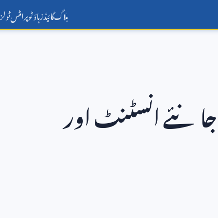
بلاگ
گائیڈز
ہاؤ ٹو
پرامٹس
ٹولز
؟ جانئے انسٹنٹ اور