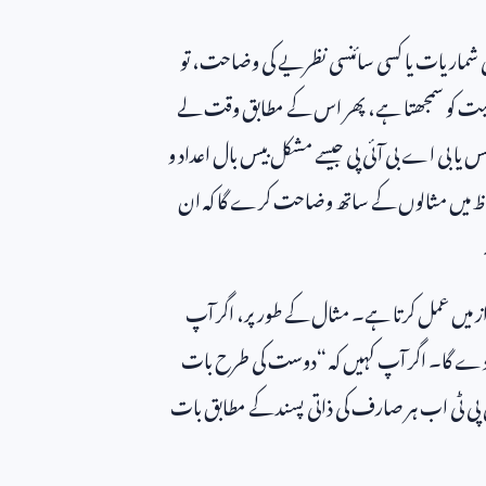
شماریات یا کسی سائنسی نظریے کی وضاحت، تو
وعیت کو سمجھتا ہے، پھر اس کے مطابق وقت لے
لس یا بی اے بی آئی پی جیسے مشکل بیس بال اعداد و
الفاظ میں مثالوں کے ساتھ وضاحت کرے گا کہ ان
داز میں عمل کرتا ہے۔ مثال کے طور پر، اگر آپ
اب دے گا۔ اگر آپ کہیں کہ “دوست کی طرح بات
ی پی ٹی اب ہر صارف کی ذاتی پسند کے مطابق بات