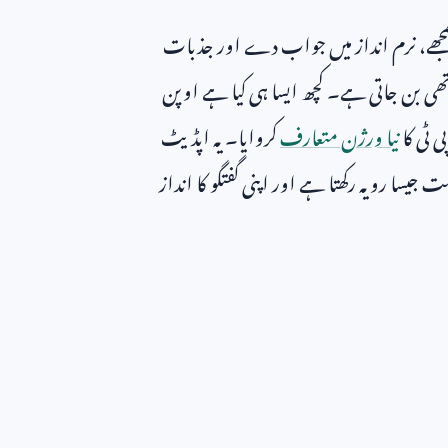
ے، نرم انداز میں جواب دے اور جذبات
اتھی بن جاتی ہے۔ کچھ ایسا ہی کیا ہے اوپن
 ٹی کا
نیا ورژن متعارف
کروایا۔ یہ اپڈیٹ
جیسا رویہ رکھتا ہے اور اپنی گفتگو کا انداز