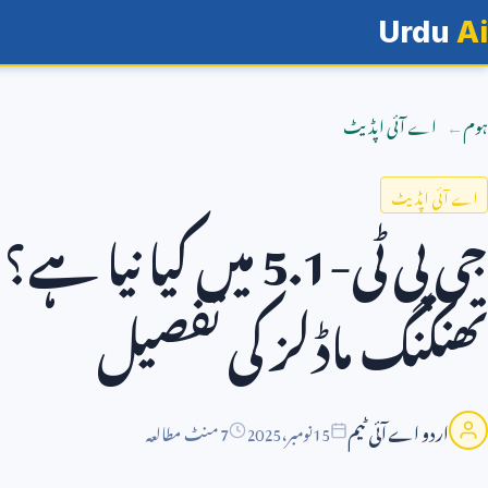
Urdu
Ai
ہوم
اے آئی اپڈیٹ
اے آئی اپڈیٹ
جی پی ٹی-
5.1
میں کیا نیا ہے
تھنکنگ ماڈلز کی تفصیل
اردو اے آئی ٹیم
15
نومبر،
2025
7 منٹ مطالعہ