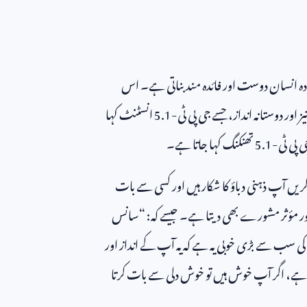
یادہ انسان دوست اور فائدہ مند بناتی ہے۔ اس
ور دوستانہ انداز، جسے جی پی ٹی-
5.1
انسٹنٹ کہا
ی پی ٹی-
5.1
تھنکنگ کہا جاتا ہے۔
یں آپ ذہنی دباؤ کا شکار ہیں اور کسی سے بات
ور مؤثر مشورے بھی دیتا ہے۔ جیسے کہ: “سانس
کی سب سے بڑی خوبی یہ ہے کہ یہ آپ کے انداز اور
تا ہے، اگر آپ خوش ہیں تو خوش دلی سے بات کرتا