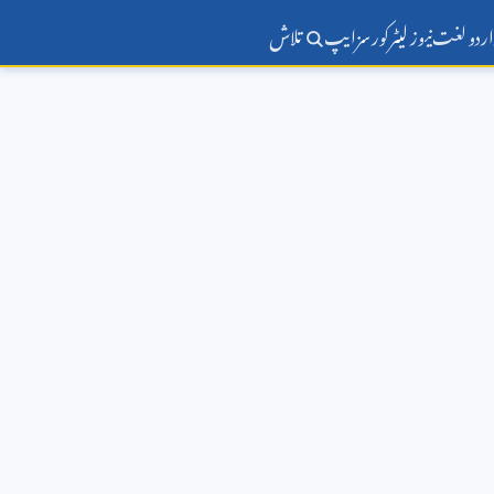
اردو لغت
نیوز لیٹر
کورسز
ایپ
تلاش