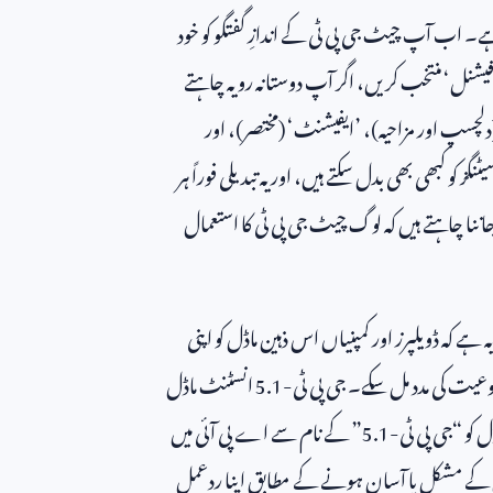
۔ اب آپ چیٹ جی پی ٹی کے اندازِ گفتگو کو خود
وفیشنل‘ منتخب کریں، اگر آپ دوستانہ رویہ چاہتے
 (دلچسپ اور مزاحیہ)، ’ایفیشنٹ‘ (مختصر)، اور
کبھی بھی بدل سکتے ہیں، اور یہ تبدیلی فوراً ہر
اننا چاہتے ہیں کہ لوگ چیٹ جی پی ٹی کا استعمال
ہ ڈویلپرز اور کمپنیاں اس ذہین ماڈل کو اپنی
نوعیت کی مدد مل سکے۔ جی پی ٹی-
5.1
انسٹنٹ ماڈل
ل کو “جی پی ٹی-
5.1
” کے نام سے اے پی آئی میں
ال کے مشکل یا آسان ہونے کے مطابق اپنا ردعمل