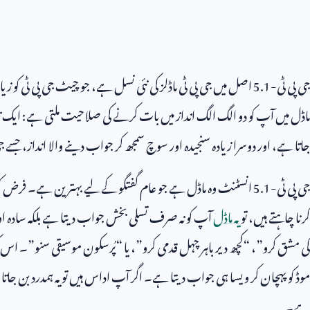
جی پی ٹی-
5.1
اصل میں جی پی ٹی ماڈلز کی نئی نسل ہے، جو چیٹ جی پی ٹی کو ز
ماڈل میں آپ کو دو الگ الگ انداز میں بات کرنے کی صلاحیت ملتی ہے: ایک تیز ا
جاتا ہے، اور دوسرا زیادہ سنجیدہ اور سوچ سمجھ کر جواب دینے والا انداز، جسے ج
جی پی ٹی-
5.1
انسٹنٹ وہ ماڈل ہے جو عام گفتگو کے لیے بہترین ہے۔ فرض کر
کرنا چاہتے ہیں، تو
یہ ماڈل
آپ کو نہ صرف تسلی بخش جواب دیتا ہے بلکہ سادہ ا
کی مشق کرو”، “کچھ دیر باہر چہل قدمی کرو”، یا “پُرسکون موسیقی سنو”۔ اس 
موڈ کو پہچان کر ویسا ہی جواب دیتا ہے۔ اگر آپ اداس ہیں تو یہ ہمدرد بن جا
ہے۔