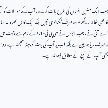
جب ایک مشین انسان کی طرح بات کرے، آپ کے سوالات کو سمجھ
کا بھی لحاظ رکھے تو وہ صرف ٹیکنالوجی نہیں بلکہ ایک قابلِ بھروسہ س
اے آئی نے، جب انہوں نے جی پی ٹی-
5.1
کے نام سے چیٹ جی پی
نہ صرف زیادہ ذہین ہے بلکہ اب یہ آپ کی بات کو بہتر سمجھتا ہے، دوست 
بھی آپ کے لہجے کے مطابق ڈھالتا ہے۔