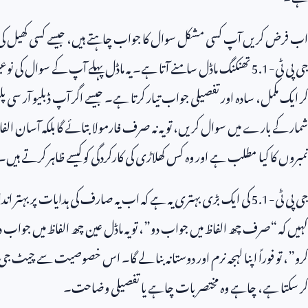
اب فرض کریں آپ کسی مشکل سوال کا جواب چاہتے ہیں، جیسے کسی کھیل کی 
جی پی ٹی-
5.1
تھنکنگ ماڈل سامنے آتا ہے۔ یہ ماڈل پہلے آپ کے سوال کی ن
کر ایک مکمل، سادہ اور تفصیلی جواب تیار کرتا ہے۔ جیسے اگر آپ ڈبلیو آر سی پ
شمار کے بارے میں سوال کریں، تو یہ نہ صرف فارمولا بتائے گا بلکہ آسان 
نمبروں کا کیا مطلب ہے اور وہ کس کھلاڑی کی کارکردگی کو کیسے ظاہر کرتے ہیں۔
جی پی ٹی-
5.1
کی ایک بڑی بہتری یہ ہے کہ اب یہ صارف کی ہدایات پر بہتر ان
کہیں کہ “صرف چھ الفاظ میں جواب دو”، تو یہ ماڈل عین چھ الفاظ میں جو
کرو”، تو فوراً اپنا لہجہ نرم اور دوستانہ بنا لے گا۔ اس خصوصیت سے چیٹ ج
کر سکتا ہے، چاہے وہ مختصر بات چاہے یا تفصیلی وضاحت۔