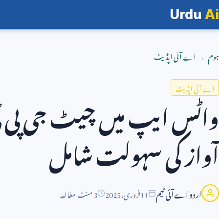
Urdu
Ai
ہوم
اے آئی اپڈیٹ
اے آئی اپڈیٹ
واٹس ایپ میں چیٹ جی پی ٹ
آواز کی سہولت شامل
اردو اے آئی ٹیم
11
فروری،
2025
3 منٹ مطالعہ