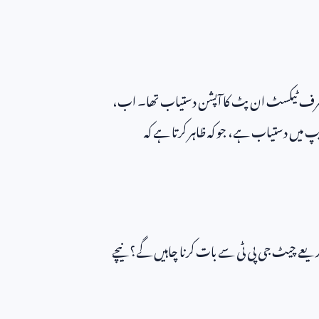
صرف ٹیکسٹ ان پٹ کا آپشن دستیاب تھا۔ اب،
میں دستیاب ہے، جو کہ ظاہر کرتا ہے کہ
ریعے چیٹ جی پی ٹی سے بات کرنا چاہیں گے؟ نیچے