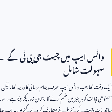
واٹس ایپ میں چیٹ جی پی ٹی کے لیے 
سہولت شامل
ایک وقت تھا جب واٹس ایپ صرف پیغام رسانی کا ذریعہ تھا، لیکن اب 
مصنوعی ذہانت کو ہر چیز میں ضم کرنے کا رجحان زور پکڑ چکا ہے۔ ا
ساتھ بات چیت کے نئے طریقے متعارف کر دیے گئے ہیں۔ اب صارف