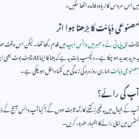
میں اس سروس کا زیادہ فائدہ اٹھا سکیں۔
مصنوعی ذہانت کا بڑھتا ہوا اثر
چیٹ
جی پی ٹی نے دسمبر میں واٹس ایپ
میں قدم رکھا تھا۔ لیکن اس وقت 
یہ مزید جدید ہو چکا ہے۔ دلچسپ بات یہ ہے کہ میٹا کا اپنا
AI
چیٹ بوٹ بھی ایپ 
مصنوعی ذہانت
ہماری روزمرہ کی زندگی میں کتنا داخل ہو چکی ہے۔
آپ کی رائے؟
آپ کے خیال میں یہ فیچرز کتنے کارآمد ثابت ہوں گے؟ کیا آپ وائس میسج کے ذ
کمنٹس میں اپنی رائےکا اظہار ضرور کریں۔