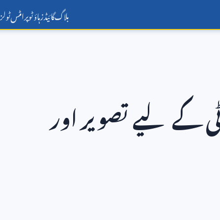
بلاگ
گائیڈز
ہاؤ ٹو
پرامٹس
ٹولز
ی کے لیے تصویر اور