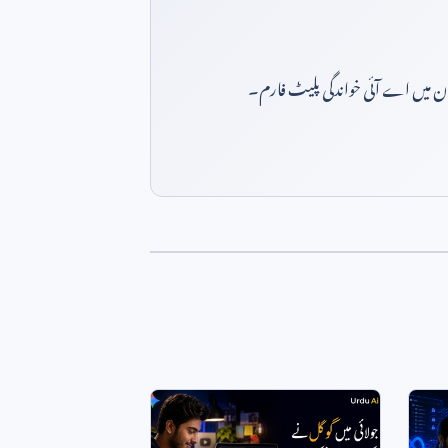
بان میں اے آئی خواندگی پلیٹ فارم۔