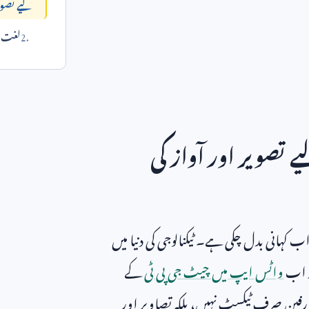
لیے تصوی
لغت می
تصویر اور آواز کی
کہانی بدل چکی ہے۔ ٹیکنالوجی کی دنیا میں
ور اب
واٹس ایپ میں چیٹ جی پی ٹی
کے
ین صرف ٹیکسٹ نہیں، بلکہ تصاویر اور