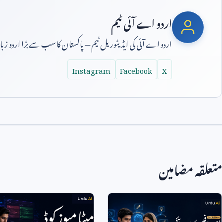
اردو اے آئی ٹیم
اردو اے آئی کی ایڈیٹوریل ٹیم — پاکستان کا سب سے بڑا اردو ز
Instagram
Facebook
X
متعلقہ مضامین