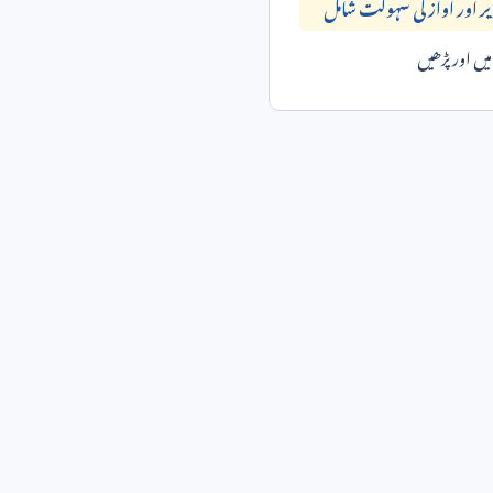
ر اور آواز کی سہولت شامل
ں اور پڑھیں