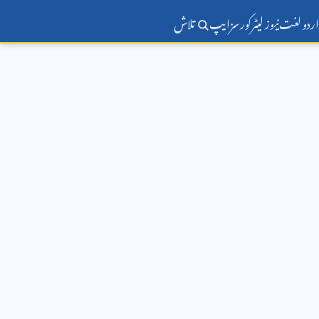
اردو لغت
نیوز لیٹر
کورسز
ایپ
تلاش