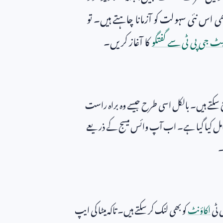
 اس نئی سہولت کو آزمانا چاہتے ہیں۔ تو
ٹ جی پی ٹی سے گفتگو
کا آغاز کریں۔
 سکتے ہیں۔ بالکل اسی طرح جیسے وہ براہ راست
مل کیا گیا ہے۔ اب آپ وائس میسج کے ذریعے
۔
 ٹی
اکاؤنٹ
کو بھی لنک کر سکتے ہیں۔ تاکہ میٹا کی ایپ