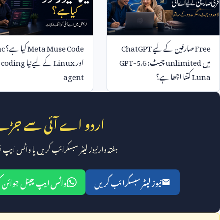
Free
صارفین کے لیے
ChatGPT
Meta Muse Code
کیا ہے؟
ac
میں
unlimited
چیٹ:
GPT-5.6
اور
Linux
کے لیے نیا
 coding
Luna
کتنا اچھا ہے؟
agent
اردو اے آئی سے جڑے
ہفتہ وار نیوز لیٹر سبسکرائب کریں یا واٹس ایپ
نیوز لیٹر سبسکرائب کریں
واٹس ایپ چینل جوائن 