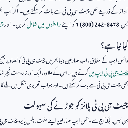
آواز کے ذریعے بھی چیٹ جی پی ٹی سے بات کر سکتے ہیں۔ اگر آپ بھی
بس
1 (800) 242-8478
کو اپنے
رابطوں میں شامل
کریں۔ اور
چی
کیا نیا ہے؟
واٹس ایپ کے مطابق، اب صارفین دنیا بھر میں چیٹ جی پی ٹی کو تصاویر بھیج
چیٹ جی پی ٹی ایپ میں
کرتے ہیں۔ اس کے علاوہ، ایک اور زبردست فیچر شا
بھی چیٹ جی پی ٹی سے بات کر سکتے ہیں۔ اور جواب تحریری شکل میں ملے گا
چیٹ جی پی ٹی پلانز کو جوڑنے کی سہولت
یہی نہیں، بلکہ آج سے واٹس ایپ صارفین اپنے مفت، پلس یا پرو چیٹ جی پی