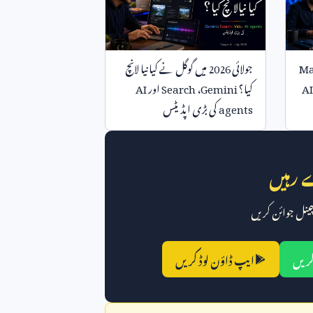
M
جولائی
2026
میں گوگل نے کیا نیا لانچ
AI
کیا؟
Gemini
،
Search
اور
AI
agents
کی بڑی اپڈیٹس
 رہیں
 چینل جوائن کریں
کریں
ایپ ڈاؤن لوڈ کریں