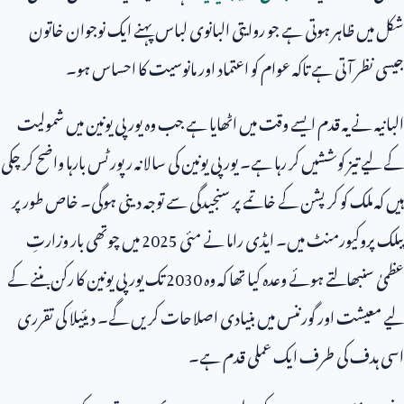
شکل میں ظاہر ہوتی ہے جو روایتی البانوی لباس پہنے ایک نوجوان خاتون
جیسی نظر آتی ہے تاکہ عوام کو اعتماد اور مانوسیت کا احساس ہو۔
البانیہ نے یہ قدم ایسے وقت میں اٹھایا ہے جب وہ یورپی یونین میں شمولیت
کے لیے تیز کوششیں کر رہا ہے۔ یورپی یونین کی سالانہ رپورٹس بارہا واضح کر چکی
ہیں کہ ملک کو کرپشن کے خاتمے پر سنجیدگی سے توجہ دینی ہوگی۔ خاص طور پر
پبلک پروکیورمنٹ میں۔ ایڈی راما نے مئی
2025
میں چوتھی بار وزارتِ
عظمیٰ سنبھالتے ہوئے وعدہ کیا تھا کہ وہ
2030
تک یورپی یونین کا رکن بننے کے
لیے معیشت اور گورننس میں بنیادی اصلاحات کریں گے۔ دیئیلا کی تقرری
اسی ہدف کی طرف ایک عملی قدم ہے۔