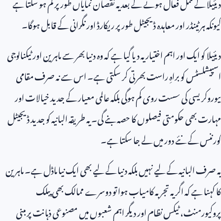
دیئیلا کے مکمل فعال ہونے کے بعد یہ نقصان نمایاں طور پر کم ہو سکتا ہے
کیونکہ ہر ٹینڈر اور معاہدہ ڈیجیٹل طور پر ریکارڈ اور نگرانی کے قابل ہوگا۔
دیئیلا کو ایک اور اہم اختیار یہ دیا گیا ہے کہ وہ دنیا بھر سے ماہرین اور ٹیکنالوجی
اسپیشلسٹس کو براہِ راست بھرتی کر سکتی ہے۔ اس سے نہ صرف مقامی
بیوروکریسی کی سست روی کم ہوگی بلکہ عالمی معیار کے جدید خیالات اور
مہارت بھی حکومتی فیصلوں کا حصہ بنے گی۔ یہ طریقہ البانیہ کو جدید ڈیجیٹل
گورننس کے نئے دور میں لے جا سکتا ہے۔
یہ صرف البانیہ کے لیے نہیں بلکہ دنیا کے لیے بھی ایک نیا ماڈل ہے۔ ماہرین
کا کہنا ہے کہ اگر یہ تجربہ کامیاب ہوا تو دوسرے ممالک بھی پبلک
پروکیورمنٹ، ٹیکس نظام اور دیگر اہم شعبوں میں مصنوعی ذہانت پر مبنی