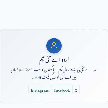
اردو اے آئی ٹیم
اردو اے آئی کی ایڈیٹوریل ٹیم — پاکستان کا سب سے بڑا اردو زبان
میں اے آئی خواندگی پلیٹ فارم۔
Instagram
Facebook
X