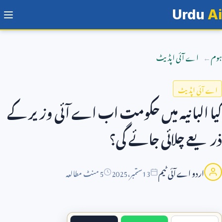
Urdu
Ai
ہوم
اے آئی اپڈیٹ
اے آئی اپڈیٹ
کیا البانیہ میں حکومت اب اے آئی وزیر کے
ذریعے چلائی جائے گی؟
اردو اے آئی ٹیم
13
ستمبر،
2025
5 منٹ مطالعہ