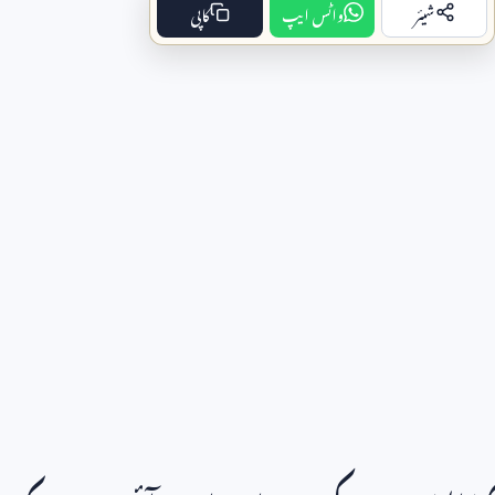
شیئر
واٹس ایپ
کاپی