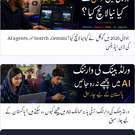
جولائی
2026
میں گوگل نے کیا نیا لانچ کیا؟
Gemini
،
Search
اور
AI agents
کی بڑی اپڈیٹس
ورلڈ بینک کی وارننگ: ترقی پذیر ممالک
AI
میں پیچھے کیوں رہ سکتے ہیں؟ پاکستان کے
لیے چار سبق