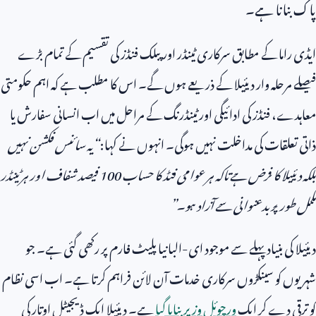
پاک بنانا ہے۔
ایڈی راما کے مطابق سرکاری ٹینڈر اور پبلک فنڈز کی تقسیم کے تمام بڑے
فیصلے مرحلہ وار دیئیلا کے ذریعے ہوں گے۔ اس کا مطلب ہے کہ اہم حکومتی
معاہدے، فنڈز کی ادائیگی اور ٹینڈرنگ کے مراحل میں اب انسانی سفارش یا
ذاتی تعلقات کی مداخلت نہیں ہوگی۔ انہوں نے کہا:
“
یہ سائنس فکشن نہیں
بلکہ دیئیلا کا فرض ہے تاکہ ہر عوامی فنڈ کا حساب
100
فیصد شفاف اور ہر ٹینڈر
مکمل طور پر بدعنوانی سے آزاد ہو۔
”
دیئیلا کی بنیاد پہلے سے موجود ای-البانیا پلیٹ فارم پر رکھی گئی ہے۔ جو
شہریوں کو سینکڑوں سرکاری خدمات آن لائن فراہم کرتا ہے۔ اب اسی نظام
کو ترقی دے کر ایک
ورچوئل وزیر بنایا گیا
ہے۔ دیئیلا ایک ڈیجیٹل اوتار کی