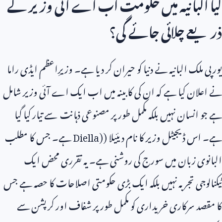
کیا البانیہ میں حکومت اب اے آئی وزیر کے
ذریعے چلائی جائے گی؟
یورپی ملک البانیہ نے دنیا کو حیران کر دیا ہے۔ وزیرِاعظم ایڈی راما
نے اعلان کیا ہے کہ ان کی کابینہ میں اب ایک اے آئی وزیر شامل
ہے جو انسان نہیں بلکہ مکمل طور پر مصنوعی ذہانت سے تیار کیا گیا
ہے۔ اس ڈیجیٹل وزیر کا نام دیئیلا (
Diella)
ہے۔ جس کا مطلب
البانوی زبان میں سورج کی روشنی ہے۔ یہ تقرری محض ایک
ٹیکنالوجی تجربہ نہیں بلکہ ایک بڑی حکومتی اصلاحات کا حصہ ہے جس
کا مقصد سرکاری خریداری کو مکمل طور پر شفاف اور کرپشن سے