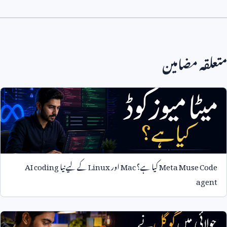
متعلقہ مضامین
Meta Muse Code
کیا ہے؟
Mac
اور
Linux
کے لیے نیا
AI coding
agent