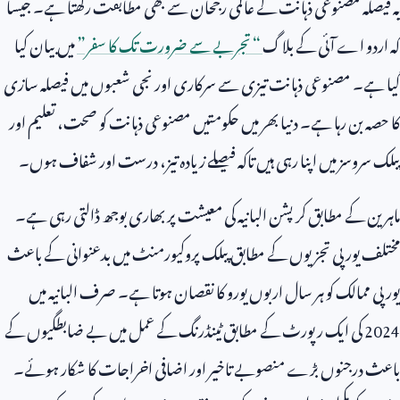
یہ فیصلہ مصنوعی ذہانت کے عالمی رجحان سے بھی مطابقت رکھتا ہے۔ جیسا
کہ اردو اے آئی کے بلاگ
“ تجربے سے ضرورت تک کا سفر”
میں بیان کیا
گیا ہے۔ مصنوعی ذہانت تیزی سے سرکاری اور نجی شعبوں میں فیصلہ سازی
کا حصہ بن رہا ہے۔ دنیا بھر میں حکومتیں مصنوعی ذہانت کو صحت، تعلیم اور
پبلک سروسز میں اپنا رہی ہیں تاکہ فیصلے زیادہ تیز، درست اور شفاف ہوں۔
ماہرین کے مطابق کرپشن البانیہ کی معیشت پر بھاری بوجھ ڈالتی رہی ہے۔
مختلف یورپی تجزیوں کے مطابق پبلک پروکیورمنٹ میں بدعنوانی کے باعث
یورپی ممالک کو ہر سال اربوں یورو کا نقصان ہوتا ہے۔ صرف البانیہ میں
2024
کی ایک رپورٹ کے مطابق ٹینڈرنگ کے عمل میں بے ضابطگیوں کے
باعث درجنوں بڑے منصوبے تاخیر اور اضافی اخراجات کا شکار ہوئے۔