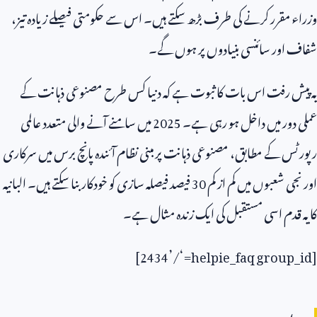
وزراء مقرر کرنے کی طرف بڑھ سکتے ہیں۔ اس سے حکومتی فیصلے زیادہ تیز،
شفاف اور سائنسی بنیادوں پر ہوں گے۔
یہ پیش رفت اس بات کا ثبوت ہے کہ دنیا کس طرح مصنوعی ذہانت کے
عملی دور میں داخل ہو رہی ہے۔
2025
میں سامنے آنے والی متعدد عالمی
رپورٹس کے مطابق، مصنوعی ذہانت پر مبنی نظام آئندہ پانچ برس میں سرکاری
اور نجی شعبوں میں کم از کم
30
فیصد فیصلہ سازی کو خودکار بنا سکتے ہیں۔ البانیہ
کا یہ قدم اسی مستقبل کی ایک زندہ مثال ہے۔
]
2434’/
=‘
helpie_faq group_id
[