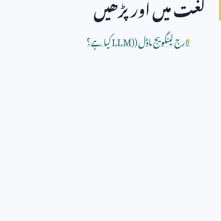
لغت میں اور پڑھیں
لارج لینگویج ماڈل (
LLM)
کیا ہے؟