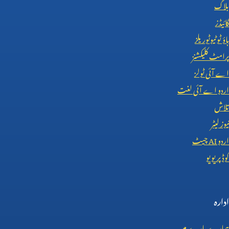
بلاگ
گائیڈز
ہاؤ ٹو ٹیوٹوریلز
پرامٹ کلیکشنز
اے آئی ٹولز
اردو اے آئی لغت
تلاش
نیوز لیٹر
اردو
AI
چیٹ
کوڈ پریویو
ادارہ
ہمارے بارے میں