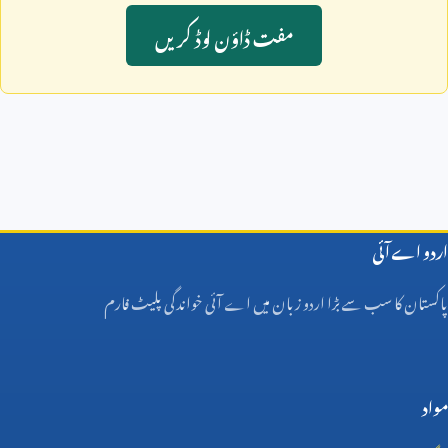
مفت ڈاؤن لوڈ کريں
اردو اے آئی
پاکستان کا سب سے بڑا اردو زبان میں اے آئی خواندگی پلیٹ فارم
مواد