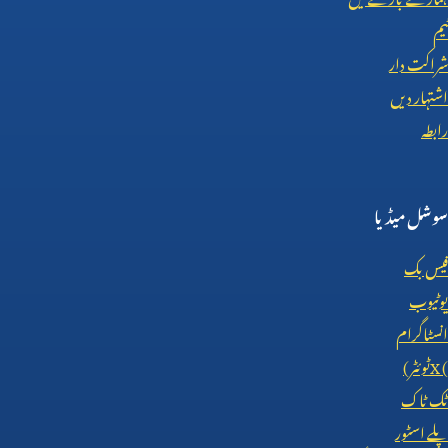
ٹیم
شراکت دار
اشتہار دیں
رابطہ
سوشل میڈیا
فیس بک
یوٹیوب
انسٹاگرام
X (
ٹوئٹر)
ٹک ٹاک
پلے اسٹور