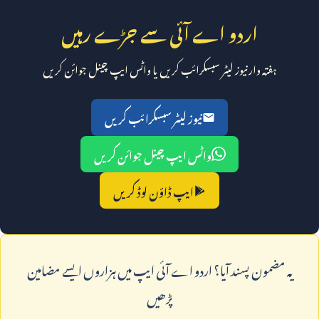
اردو اے آئی سے جڑے رہیں
ہفتہ وار نیوز لیٹر سبسکرائب کریں یا واٹس ایپ چینل جوائن کریں
نیوز لیٹر سبسکرائب کریں
واٹس ایپ چینل جوائن کریں
ایپ ڈاؤن لوڈ کریں
يہ مضمون پسند آيا؟ اردو اے آئی ايپ ميں ہزاروں ايسے مضامين
پڑھيں