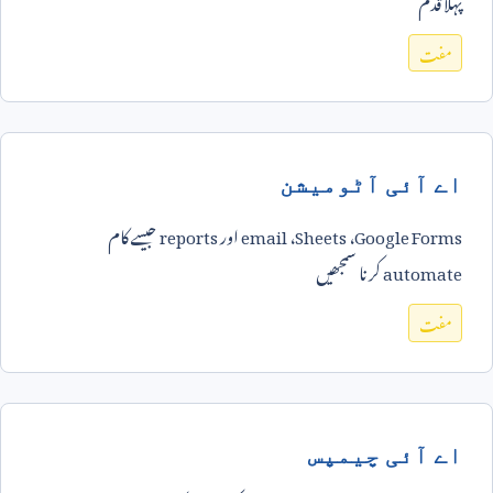
پہلا قدم
مفت
اے آئی آٹومیشن
Google Forms
،
Sheets
،
email
اور
reports
جیسے کام
automate
کرنا سمجھیں
مفت
اے آئی چیمپس