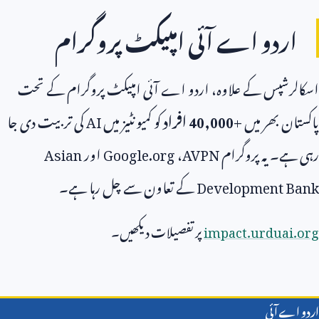
اردو اے آئی امپیکٹ پروگرام
اسکالرشپس کے علاوہ، اردو اے آئی امپیکٹ پروگرام کے تحت
پاکستان بھر میں
40,000+
افراد
کو کمیونٹیز میں
AI
کی تربیت دی جا
رہی ہے۔ یہ پروگرام
AVPN
،
Google.org
اور
Asian
Development Bank
کے تعاون سے چل رہا ہے۔
impact.urduai.org
پر تفصیلات دیکھیں۔
اردو اے آئی