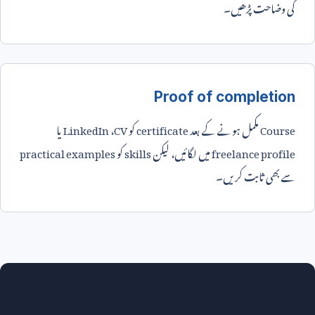
کی وضاحت پڑھیں۔
Proof of completion
Course
مکمل ہونے کے بعد
certificate
کو
CV
،
LinkedIn
یا
freelance profile
میں لگائیں، لیکن
skills
کو
practical examples
سے بھی ثابت کریں۔