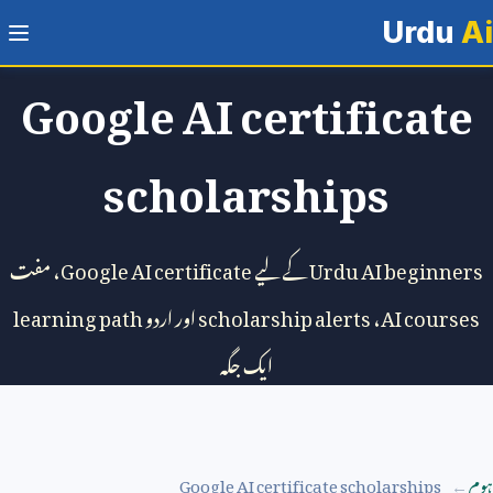
Urdu
Ai
Google AI certificate
scholarships
Urdu AI beginners
کے لیے
Google AI certificate
، مفت
AI courses
،
scholarship alerts
اور اردو
learning path
ایک جگہ
ہوم
Google AI certificate scholarships