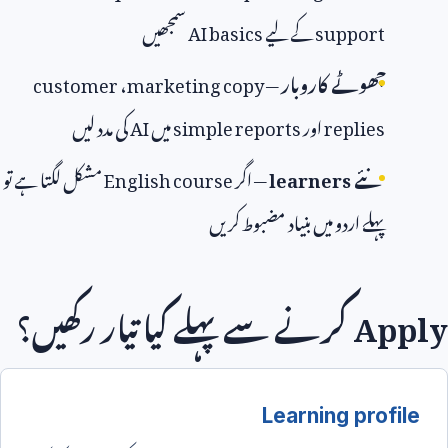
support
کے لیے
AI basics
سمجھیں
چھوٹے کاروبار
—
marketing copy
،
customer
replies
اور
simple reports
میں
AI
کی مدد لیں
نئے
learners
— اگر
English course
مشکل لگتا ہے تو
پہلے اردو میں بنیاد مضبوط کریں
Apply
کرنے سے پہلے کیا تیار رکھیں؟
Learning profile