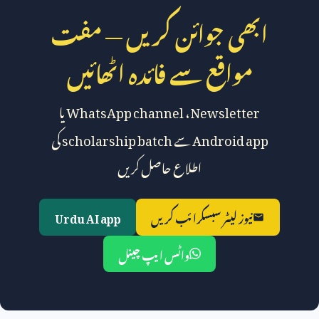
ابھی جوائن کریں — مفت
مواقع سے فائدہ اٹھائیں
Newsletter
،
WhatsApp channel
یا
Android app
سے
scholarship batch
کی
اطلاع حاصل کریں
نیوز لیٹر سبسکرائب کریں
Urdu AI app
واٹس ایپ چینل