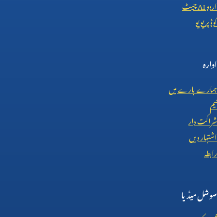
اردو
AI
چیٹ
کوڈ پریویو
ادارہ
ہمارے بارے میں
ٹیم
شراکت دار
اشتہار دیں
رابطہ
سوشل میڈیا