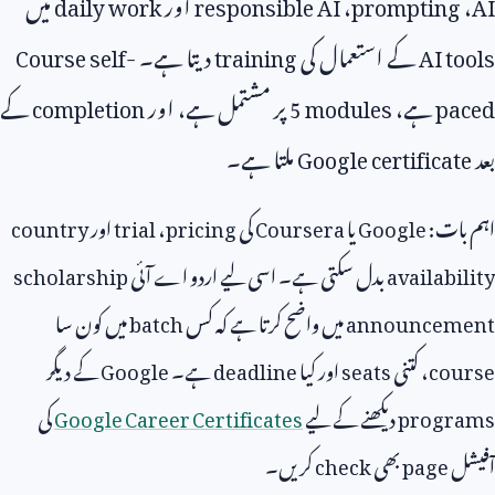
AI
،
prompting
،
responsible AI
اور
daily work
میں
AI tools
کے استعمال کی
training
دیتا ہے۔
Course self-
paced
ہے،
5 modules
پر مشتمل ہے، اور
completion
کے
بعد
Google certificate
ملتا ہے۔
اہم بات:
Google
یا
Coursera
کی
pricing
،
trial
اور
country
availability
بدل سکتی ہے۔ اسی لیے اردو اے آئی
scholarship
announcement
میں واضح کرتا ہے کہ کس
batch
میں کون سا
course
، کتنی
seats
اور کیا
deadline
ہے۔
Google
کے دیگر
programs
دیکھنے کے لیے
Google Career Certificates
کی
آفیشل
page
بھی
check
کریں۔