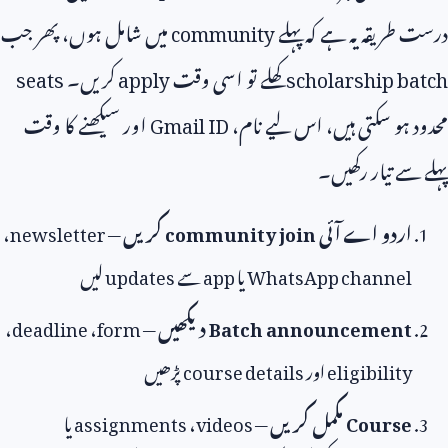
درست طریقہ یہ ہے کہ پہلے
community
میں شامل ہوں، پھر جب
scholarship batch
کھلے تو اسی وقت
apply
کریں۔
seats
محدود ہو سکتی ہیں، اس لیے نام،
Gmail ID
اور سیکھنے کا وقت
پہلے سے تیار رکھیں۔
اردو اے آئی
community join
کریں
—
newsletter
،
WhatsApp channel
یا
app
سے
updates
لیں
Batch announcement
دیکھیں
—
form
،
deadline
،
eligibility
اور
course details
پڑھیں
Course
مکمل کریں
—
videos
،
assignments
یا