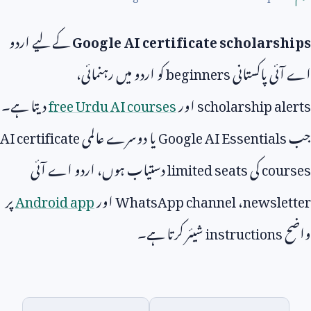
Google AI certificate scholarships
کے لیے اردو
اے آئی پاکستانی
beginners
کو اردو میں رہنمائی،
scholarship alerts
اور
free Urdu AI courses
دیتا ہے۔
جب
Google AI Essentials
یا دوسرے عالمی
AI certificate
courses
کی
limited seats
دستیاب ہوں، اردو اے آئی
newsletter
،
WhatsApp channel
اور
Android app
پر
واضح
instructions
شیئر کرتا ہے۔