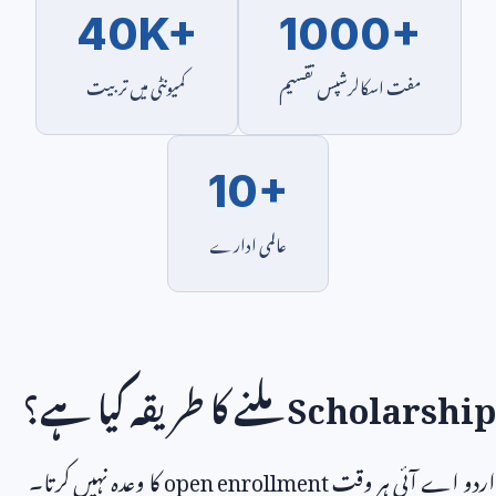
40K+
1000+
مفت اسکالرشپس تقسیم
کمیونٹی میں تربیت
10+
عالمی ادارے
Scholarship
ملنے کا طریقہ کیا ہے؟
اردو اے آئی ہر وقت
open enrollment
کا وعدہ نہیں کرتا۔