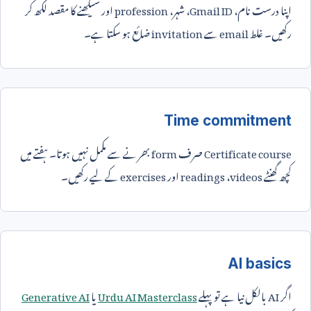
اپنا درست نام،
Gmail ID
، شہر،
profession
اور سیکھنے کا مقصد لکھ کر
رکھیں۔ غلط
email
سے
invitation
ضائع ہو سکتا ہے۔
Time commitment
Certificate course
صرف
form
بھرنے سے مکمل نہیں ہوتا۔ ہفتے میں
کچھ گھنٹے
videos
،
readings
اور
exercises
کے لیے رکھیں۔
AI basics
اگر
AI
بالکل نیا ہے تو پہلے
Urdu AI Masterclass
یا
Generative AI