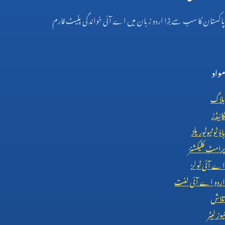
پاکستان کا سب سے بڑا اردو زبان میں اے آئی خواندگی پلیٹ فارم
مواد
بلاگ
گائیڈز
ہاؤ ٹو ٹیوٹوریلز
پرامٹ کلیکشنز
اے آئی ٹولز
اردو اے آئی لغت
تلاش
نیوز لیٹر