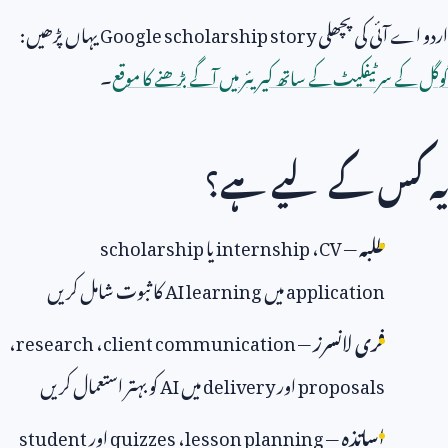
اردو اے آئی کی پچھلی
Google scholarship story
یہاں پڑھیں:
گوگل کے سرٹیفکیٹ کے ساتھ کیریئر میں آگے بڑھنے کا موقع
۔
یہ کس کے لیے ہے؟
طلبہ
—
CV
،
internship
یا
scholarship
application
میں
AI learning
کا ثبوت شامل کریں
فری لانسرز
—
client communication
،
research
،
proposals
اور
delivery
میں
AI
کو بہتر استعمال کریں
اساتذہ
—
lesson planning
،
quizzes
اور
student