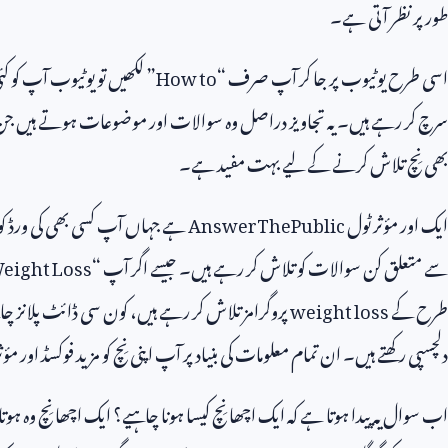
طور پر نظر آتی ہے۔
اسی طرح یوٹیوب پر جا کر آپ صرف “
How to
” لکھیں تو یوٹیوب آپ کو 
سرچ کر رہے ہیں۔ یہ تجاویز دراصل وہ سوالات اور موضوعات ہوتے ہیں جن پر آپ 
بھی نِچ تلاش کرنے کے لیے بہت مفید ہے۔
ایک اور مؤثر ٹول
AnswerThePublic
ہے جہاں آپ کسی بھی کی ورڈ کو س
سے متعلق کن سوالات کو تلاش کر رہے ہیں۔ جیسے اگر آپ “
eight Loss
طرح کے
weight loss
پروگرامز تلاش کر رہے ہیں، کون سی ڈائٹ پلانز چاہ
دلچسپی رکھتے ہیں۔ ان تمام معلومات کی بنیاد پر آپ اپنی نِچ کو مزید فوکسڈ اور مؤثر
اب سوال یہ پیدا ہوتا ہے کہ ایک اچھا نِچ کیسا ہونا چاہیے؟ ایک اچھا نِچ وہ ہوتا