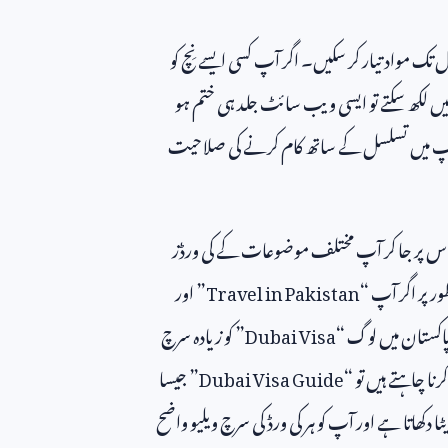
تک مواد تیار کر سکیں۔ اگر آپ کسی ایسے نِچ کو
ہیں لکھ سکتے تو ایسی ویب سائٹ جلد ہی ختم ہو
 آپ میں تسلسل کے ساتھ کام کرنے کی صلاحیت
س پر جا کر آپ مختلف موضوعات کے کی ورڈز
ور پر اگر آپ “
Travel in Pakistan
” اور
ہ پاکستان میں لوگ “
Dubai Visa
” کو زیادہ سرچ
رنا چاہتے ہیں تو “
Dubai Visa Guide
” جیسا
ٹا دکھاتا ہے اور آپ کو ہر کی ورڈ کی سرچ ویلیو واضح