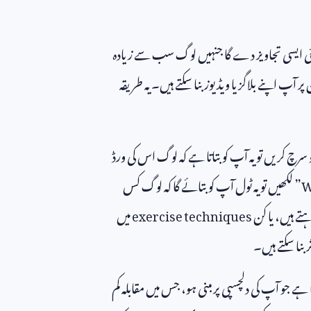
کئی ایسی تجاویز دے گا جنہیں لوگ سب سے زیادہ
اپنے بلاگز یا ویڈیوز بنا سکتے ہیں۔ یہ طریقہ
رچ کریں تو یہ آپ کو بتاتا ہے کہ لوگ اس کی ورڈ
W
” لکھیں تو یہ ٹول آپ کو بتائے گا کہ لوگ کس
تے ہیں، یا کن
exercise techniques
میں
 بنا سکتے ہیں۔
 ہے جو آپ کی دلچسپی پر مبنی ہو، جس میں مقابلہ کم