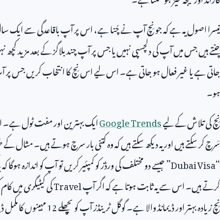
تیسرا اصول یہ ہے کہ جو نِچ آپ نے چُنا ہے، اس پر آپ باقاعدگی سے ایک سال 
چنتے ہیں جس میں آپ کی دلچسپی نہیں یا جس پر آپ چند بلاگز کے بعد مزید کچھ ن
جاتی ہے یا غیر فعال ہو جاتی ہے۔ اس لیے اس نِچ کا انتخاب کریں جس پر
ہو۔
نِچ کی تلاش کے لیے
Google Trends
ایک بہترین اور مفت ٹول ہے۔ ا
سَرچ کر سکتے ہیں اور یہ دیکھ سکتے ہیں کہ وہ کتنی بار سرچ ہوتے ہیں۔ مثال کے ط
“
Dubai Visa
” جیسے دو مختلف کی ورڈز کو کمپئیر کریں تو آپ کو اندازہ ہوگا ک
کرتے ہیں۔ اس سے یہ ثابت ہوتا ہے کہ اگر آپ
Travel
کی کیٹیگری میں کام ک
نِچ زیادہ بہتر اور ڈیمانڈ والا ہے۔ گوگل ٹرینڈز آپ کو پچھلے
12
مہینوں کا مکمل ڈی