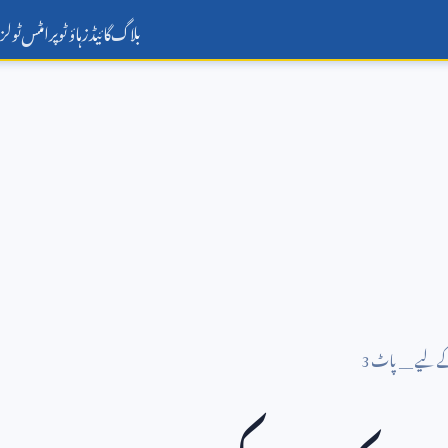
بلاگ
گائیڈز
ہاؤ ٹو
پرامٹس
ٹولز
کے لیے __ پاٹ
3