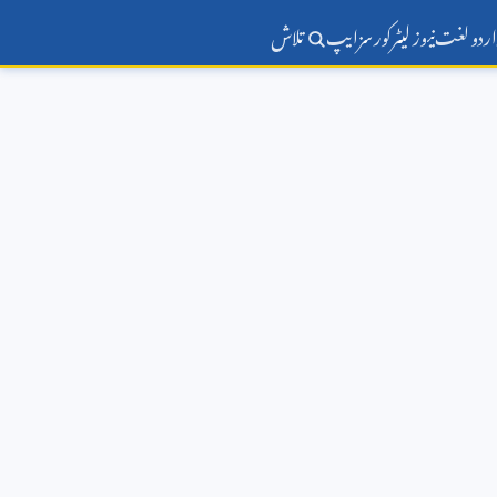
اردو لغت
نیوز لیٹر
کورسز
ایپ
تلاش