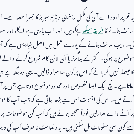
یہ تحریر اردو اے آئی کی مکمل رہنمائی ویڈیو سیریز کا تیسرا حصہ ہے
سائٹ بنانے کا
طریقہ سیکھ
چکے ہیں، اور اب باری ہے اگلے اور سب 
کی۔ ویب سائٹ بنانے کے پورے عمل میں اصل بنیاد یہی ہے کہ 
موضوع پر ہوگی۔ اکثر نئے بلاگرز یا آن لائن کام شروع کرنے والے 
کا فیصلہ نہیں کر پاتے کہ اس پر کون سا مواد ڈالیں۔ یہی وہ جگہ ہے
جاتا ہے۔ نِچ ایک ایسا مخصوص اور محدود موضوع ہوتا ہے جس پر آپ 
کرتے ہیں۔ اس کی اہمیت اس لیے بڑھ جاتی ہے کہ جب آپ کا مو
پر آنے والے صارفین فوراً سمجھ جاتے ہیں کہ آپ کن موضوعات پر 
سے کون سی معلومات مل سکتی ہیں۔ یہ وضاحت نہ صرف آپ کی ویب سائ