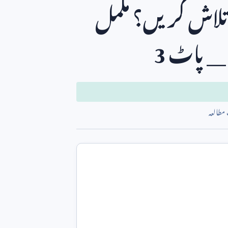
لاش کریں؟ مکمل
__ پاٹ
3