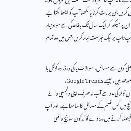
یں جن پر بات کرنا یا لکھنا آپ کو اچھا لگتا ہے،
ن پر سیکھ کر ایک سال تک باقاعدگی سے مواد تیار
یپ ٹاپ پر ایک فہرست تیار کریں جس میں وہ تمام
نی کون سے مسائل، سوالات یا کی ورڈز وہ گوگل یا
وجود ہیں، جیسے
Google Trends
،
ن ٹولز کی مدد سے آپ نہ صرف اپنی دلچسپی والے
س نِچ میں کس قسم کے مسائل کا سامنا ہے، اور آپ
صلہ کرنے میں مدد دے گا کہ کون سا نِچ واقعی