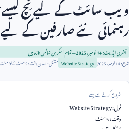
ویب سائٹ کے لیے نِچ کیسے ت
رہنمائی نئے صارفین کے لیے 
آخری اپڈیٹ:
14
نومبر،
2025
— تمام اسکرین شاٹس تازہ ہیں
شائع:
14
نومبر،
2025
مشکل: آسان
وقت:
5
منٹ
9 منٹ مطالعہ
Website Strategy
شروع کرنے سے پہلے
ٹول:
Website Strategy
وقت:
5
منٹ