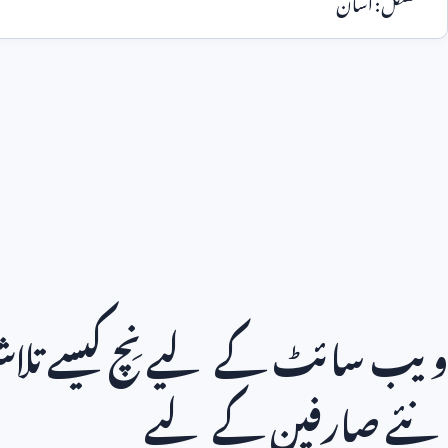
مشکل: آسان
ویب سائٹ کے لیے نِچ کیسے تلاش
نئے صارفین کے لیے