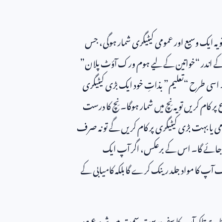
یہ ایک وسیع اور عمومی کیٹیگری شمار ہوگی، جس
 کے اندر “خواتین کے لیے ہوم ورک آؤٹ پلان”
۔ اسی طرح “تعلیم” بذاتِ خود ایک بڑی کیٹیگری
ر کام کریں تو یہ نِچ میں شمار ہوگا۔ نِچ کا درست
می یا بہت بڑی کیٹیگری پر کام کریں گے تو نہ صرف
 ہو جائے گا۔ اس کے برعکس، اگر آپ ایک
رف آپ کا مواد جلد رینک کرے گا بلکہ کامیابی کے
وتا ہے تاکہ آپ کا سفر درست سمت میں شروع ہو۔