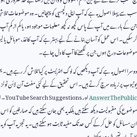
سب سے پہلا اصول یہ ہے کہ آپ اپنی دلچسپی کو پہچانیں۔ وہ موضوعات تلاش کر
جن کے بارے میں آپ کے پاس کچھ نہ کچھ معلومات موجود ہو، یا کم از کم آپ ا
کر سکیں۔ اس عمل کو آسان بنانے کے لیے بہتر ہے کہ آپ کاغذ، موبائل یا ل
موضوعات درج ہوں جن پر لکھنےکا آپ کا دل چاہے۔
دوسرا اصول یہ ہے کہ آپ دیکھیں کہ لوگ انٹرنیٹ پر کیا تلاش کر رہے ہیں۔ یع
یوٹیوب پر زیادہ سرچ کرتے ہیں۔ اس تحقیق کے لیے کئی مفت آن لائن ٹولز م
AnswerThePublic
اور
YouTube Search Suggestions
۔ ا
موضوع کی مقبولیت دیکھ سکتے ہیں بلکہ یہ بھی جان سکتے ہیں کہ صارفین کو ا
ان مسائل کو حل کر کے کس حد تک مفید ثابت ہو سکتے ہیں۔ یہ تجزیہ آپ کو یہ فی
کارآمد اور نتیجہ خیز ہو سکتا ہے۔