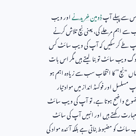
۔ اس سے پہلے آپ
ڈومین خریدنے
اور ویب
سے اہم مرحلے کی، یعنی نِچ تلاش کرنے
آپ طے کر سکیں کہ آپ کی ویب سائٹ کس
لوگ ویب سائٹ تو بنا لیتے ہیں مگر اس بات
 جہاں “نِچ” کا انتخاب سب سے زیادہ اہم ہو
مسلسل اور فوکسڈ انداز میں مواد تیار
ضوع واضح ہوتا ہے، تو آپ کی ویب سائٹ
مہارت رکھتے ہیں اور انہیں آپ کی سائٹ
ٹ کو مضبوط بناتی ہے بلکہ آئندہ مواد کی