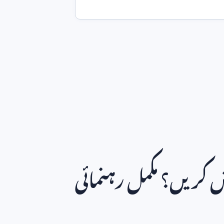
 کریں؟ مکمل رہنمائی