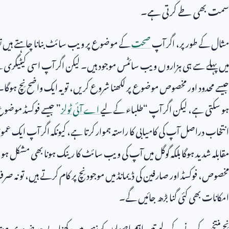
سمت بھی طے کرتی ہے۔
مثال کے طور پر، اگر آپ
صحت
کے موضوع پر ویب سائٹ بنانا چاہتے ہیں تو 
میں پہلے سے ہی ہزاروں ویب سائٹس موجود ہیں۔ لیکن اگر آپ اسی کیٹیگری
جیسے محدود اور مخصوص موضوع پر لکھنا شروع کریں، تو یہ ایک واضح نِچ ہوگا
ہو سکتی ہے، لیکن اگر آپ “طلباء کے لیے
اے آئی ٹولز
” جیسے فوکسڈ موضوع پ
انتخاب دراصل آپ کی کامیابی کا راستہ ہموار کرتا ہے، کیونکہ اگر آپ ایک عمو
مقابلہ شدید ہوگا بلکہ گوگل میں آپ کی ویب سائٹ کا رینک ہونا بھی مشکل
مخصوص، فوکسڈ اور صارفین کی ڈیمانڈ میں موجود نِچ پر کام کرتے ہیں، تو نہ ص
امکانات بھی کئی گنا بڑھ جائیں گے۔
نِچ منتخب کرنے کے لیے تین اہم اصولوں کو ذہن میں رکھنا بے حد ضروری ہ