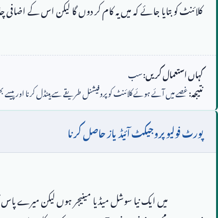
کہاں استعمال کریں:
سب
نتیجہ:
غصے میں آئے ہوئے کلائنٹ کو پروفیشنل طریقے سے ہینڈل کرنا اور پیسے بھی
پورٹ فولیو پروجیکٹ آئیڈیاز حاصل کرنا