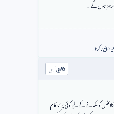
 ضائع نہ کرنا۔
کاپی کریں
                        میں ایک نیا سوشل میڈیا مینیجر ہوں لیکن میرے پاس کلائنٹس کو دکھانے کے لیے کوئی پرانا کام 