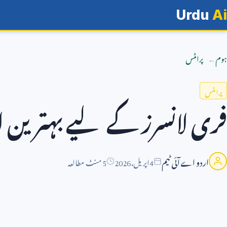
Urdu
Ai
ہوم
پرامٹس
پرامٹس
فری لانسرز کے لیے بہترین ا
اردو اے آئی ٹیم
4
اپریل،
2026
5 منٹ مطالعہ