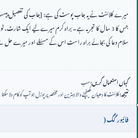
جس کا 
3
کہاں استعمال کریں:
سب
نتیجہ:
کلائنٹ کا دھیان کھینچنے والا بہترین اور مختصر پرپوزل جو آپ کو کام دلا سکت
فائیور گگ (