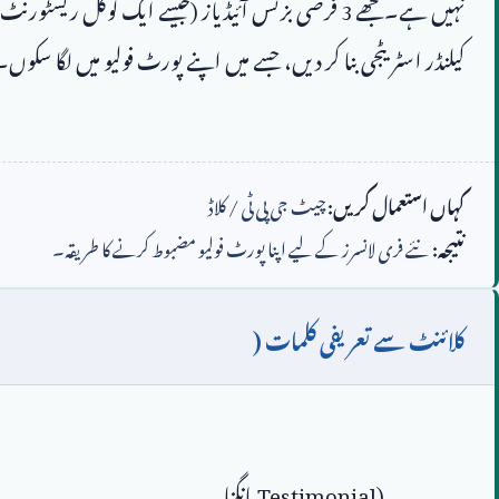
نہیں ہے۔ مجھے 
3
کہاں استعمال کریں:
چیٹ جی پی ٹی / کلاڈ
نتیجہ:
نئے فری لانسرز کے لیے اپنا پورٹ فولیو مضبوط کرنے کا طریقہ۔
کلائنٹ سے تعریفی کلمات (
Testimonial)