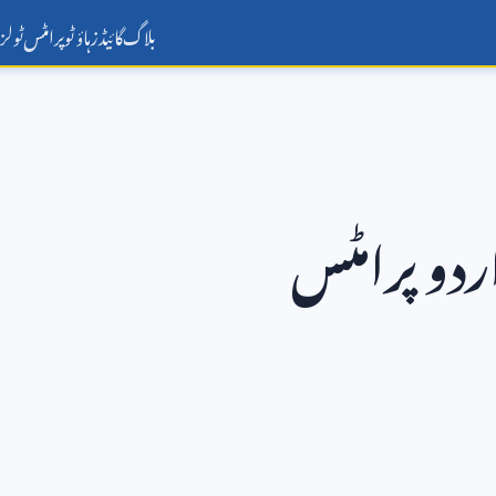
بلاگ
گائیڈز
ہاؤ ٹو
پرامٹس
ٹولز
ردو پرامٹس