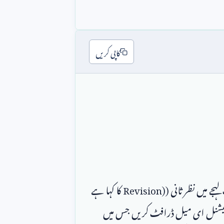
کاپی کریں
جے میں نظر ثانی (
Revision)
 کا کہا ہے 
جو اصل پروجیکٹ کی حد سے باہر ہے۔ ایک ایسا پرسکون اور پروفیشنل ای میل ڈرافٹ کریں جس میں 