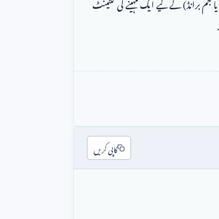
 فرضی بزنس آئیڈیاز (جیسے ایک لوکل ریسٹورنٹ یا جم برانڈ) کے لیے ایک مہینے کی کنٹینٹ 
کاپی کریں