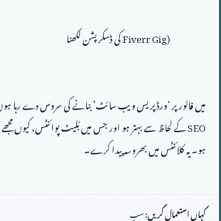
Fiverr Gig)
میں فائور پر ‘ورڈپریس ویب سائٹ’ بنانے کی سروس دے رہا ہوں۔
SEO
 کے لحاظ سے بہتر ہو اور جس میں بُلیٹ پوائنٹس، کیوں مجھے 
کہاں استعمال کریں:
سب