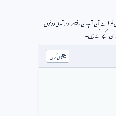
ں تو اے آئی آپ کی رفتار اور آمدنی دونوں
زائن کیے گئے ہیں۔
کاپی کریں