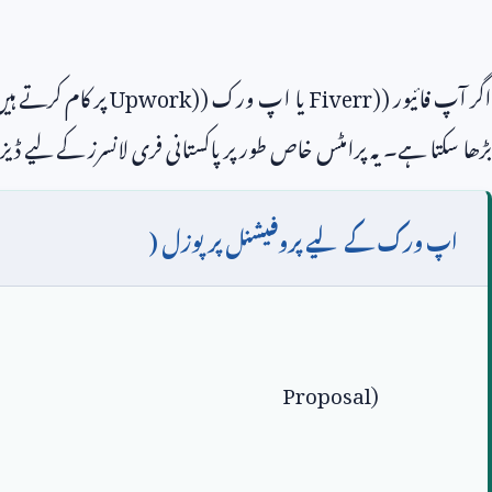
اگر آپ فائیور (
Fiverr)
یا اپ ورک (
Upwork)
پر کام کرتے ہی
بڑھا سکتا ہے۔ یہ پرامٹس خاص طور پر پاکستانی فری لانسرز کے لیے ڈی
اپ ورک کے لیے پروفیشنل پرپوزل (
Proposal)