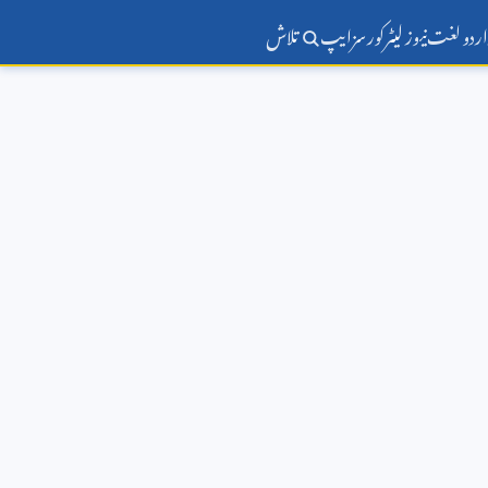
اردو لغت
نیوز لیٹر
کورسز
ایپ
تلاش