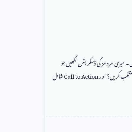
 میری سروسز کی ڈسکرپشن لکھیں جو 
منتخب کریں؟ اور 
Call to Action
 شامل 