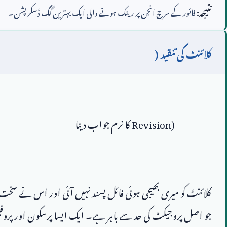
نتیجہ:
فائور کے سرچ انجن پر رینک ہونے والی ایک بہترین گگ ڈسکرپشن۔
کلائنٹ کی تنقید (
Revision)
کلائنٹ کو میری بھیجی ہوئی فائل پسند نہیں آئی اور اس نے سخت لہ