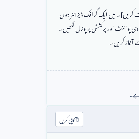
میرے کلائنٹ نے یہ جاب پوسٹ کی ہے: [جاب کی تفصیل پیسٹ کریں]۔ میں ایک گرافک ڈیزائنر ہوں 
 سال کا تجربہ ہے۔ براہ کرم میرے لیے ایک شارٹ، ٹو دی پوائنٹ اور پرکشش پرپوزل لکھیں۔ 
ا ہے۔
کاپی کریں