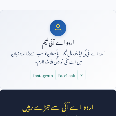
اردو اے آئی ٹیم
اردو اے آئی کی ایڈیٹوریل ٹیم — پاکستان کا سب سے بڑا اردو زبان
میں اے آئی خواندگی پلیٹ فارم۔
Instagram
Facebook
X
اردو اے آئی سے جڑے رہیں