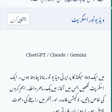
ویڈیو ٹور اسکرپٹ
کاپی کریں
ChatGPT / Claude / Gemini
میں ایک 
60
 سیکنڈ کا پراپرٹی ویڈیو ٹور بنانا چاہتا ہوں۔ ایک 
اسکرپٹ لکھیں جس میں آغاز میں ہک، پھر داخلہ، اہم کمروں 
کی خاص باتیں، لوکیشن فائدہ، اور آخر میں رابطے کی دعوت 