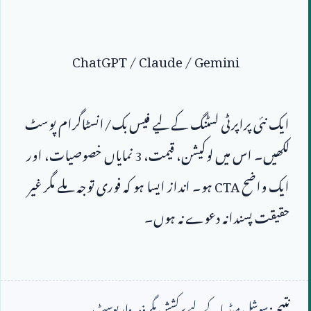
ChatGPT / Claude / Gemini
ایک نئی پراپرٹی لسٹنگ کے لیے فیس بک/انسٹاگرام پوسٹ 
لکھیں۔ اس میں لوکیشن، قیمت، 
3
 نمایاں خصوصیات، اور 
ایک واضح 
CTA
 ہو۔ انداز ایسا ہو کہ فوری توجہ ملے مگر غیر 
نتیجہ:
سوشل میڈیا کے لیے پرکشش مگر ذمہ دار پوسٹ۔