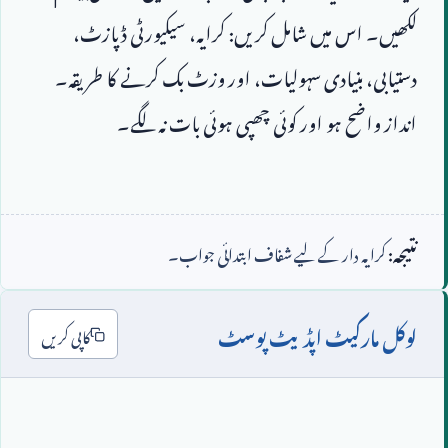
لکھیں۔ اس میں شامل کریں: کرایہ، سیکیورٹی ڈپازٹ، 
دستیابی، بنیادی سہولیات، اور وزٹ بک کرنے کا طریقہ۔ 
نتیجہ:
کرایہ دار کے لیے شفاف ابتدائی جواب۔
لوکل مارکیٹ اپڈیٹ پوسٹ
کاپی کریں