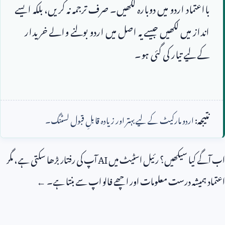
بااعتماد اردو میں دوبارہ لکھیں۔ صرف ترجمہ نہ کریں، بلکہ ایسے 
انداز میں لکھیں جیسے یہ اصل میں اردو بولنے والے خریدار 
نتیجہ:
اردو مارکیٹ کے لیے بہتر اور زیادہ قابلِ قبول لسٹنگ۔
اب آگے کیا سیکھیں؟ رئیل اسٹیٹ میں
AI
آپ کی رفتار بڑھا سکتی ہے، مگر
اعتماد ہمیشہ درست معلومات اور اچھے فالو اپ سے بنتا ہے۔ ←