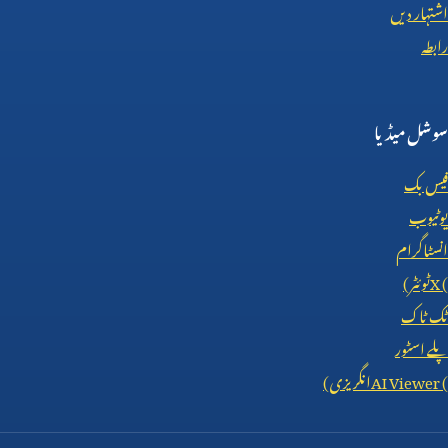
اشتہار دیں
رابطہ
سوشل میڈیا
فیس بک
یوٹیوب
انسٹاگرام
X (
ٹوئٹر)
ٹک ٹاک
پلے اسٹور
AI Viewer (
انگریزی)