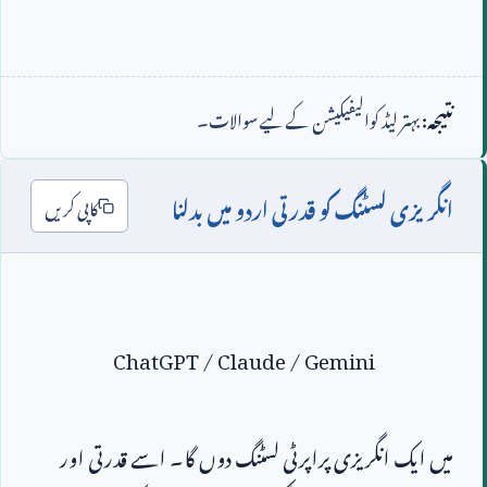
نتیجہ:
بہتر لیڈ کوالیفیکیشن کے لیے سوالات۔
انگریزی لسٹنگ کو قدرتی اردو میں بدلنا
کاپی کریں
ChatGPT / Claude / Gemini
میں ایک انگریزی پراپرٹی لسٹنگ دوں گا۔ اسے قدرتی اور 