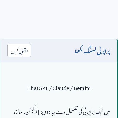
پراپرٹی لسٹنگ لکھنا
کاپی کریں
ChatGPT / Claude / Gemini
میں ایک پراپرٹی کی تفصیل دے رہا ہوں: [لوکیشن، سائز، 