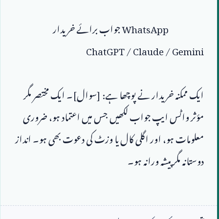
WhatsApp
 جواب برائے خریدار

ChatGPT / Claude / Gemini
ایک ممکنہ خریدار نے پوچھا ہے: [سوال]۔ ایک مختصر مگر 
مؤثر واٹس ایپ جواب لکھیں جس میں اعتماد ہو، ضروری 
معلومات ہو، اور اگلی کال یا وزٹ کی دعوت بھی ہو۔ انداز 