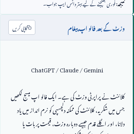
نتیجہ:
فوری بھیجنے کے لیے بہتر واٹس ایپ جواب۔
وزٹ کے بعد فالو اپ پیغام
کاپی کریں
ChatGPT / Claude / Gemini
کلائنٹ نے پراپرٹی وزٹ کی ہے۔ ایک فالو اپ میسج لکھیں 
جس میں شکریہ، کلائنٹ کی ممکنہ دلچسپی کو نرم انداز میں یاد 
دلانا، اور اگلے قدم جیسے دوبارہ وزٹ، قیمت پر بات یا 