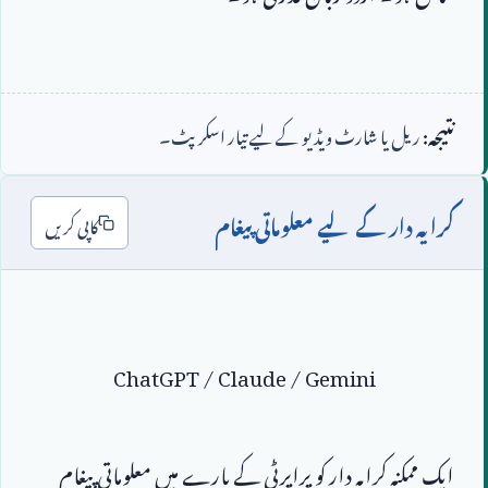
نتیجہ:
ریل یا شارٹ ویڈیو کے لیے تیار اسکرپٹ۔
کرایہ دار کے لیے معلوماتی پیغام
کاپی کریں
ChatGPT / Claude / Gemini
ایک ممکنہ کرایہ دار کو پراپرٹی کے بارے میں معلوماتی پیغام 