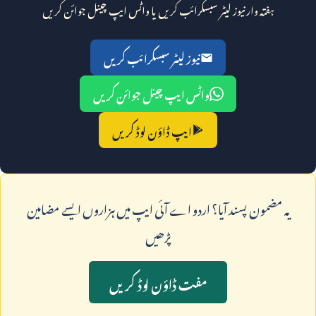
ہفتہ وار نیوز لیٹر سبسکرائب کریں یا واٹس ایپ چینل جوائن کریں
نیوز لیٹر سبسکرائب کریں
واٹس ایپ چینل جوائن کریں
ایپ ڈاؤن لوڈ کریں
يہ مضمون پسند آيا؟ اردو اے آئی ايپ ميں ہزاروں ايسے مضامين
پڑھيں
مفت ڈاؤن لوڈ کريں