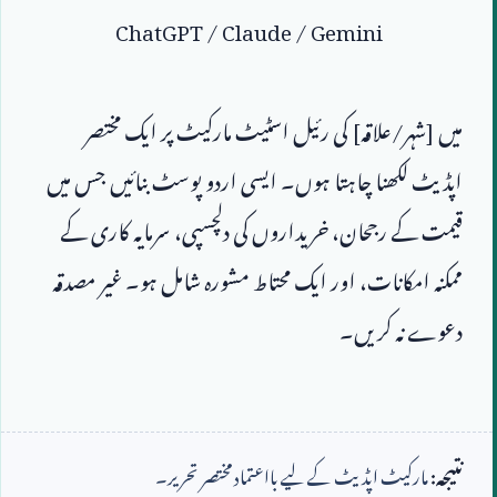
ChatGPT / Claude / Gemini
میں [شہر/علاقہ] کی رئیل اسٹیٹ مارکیٹ پر ایک مختصر 
اپڈیٹ لکھنا چاہتا ہوں۔ ایسی اردو پوسٹ بنائیں جس میں 
قیمت کے رجحان، خریداروں کی دلچسپی، سرمایہ کاری کے 
ممکنہ امکانات، اور ایک محتاط مشورہ شامل ہو۔ غیر مصدقہ 
نتیجہ:
مارکیٹ اپڈیٹ کے لیے بااعتماد مختصر تحریر۔