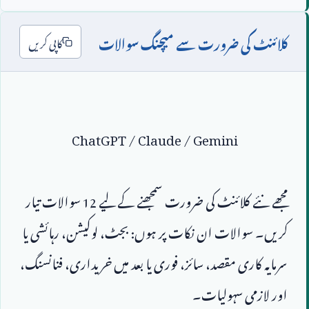
کلائنٹ کی ضرورت سے میچنگ سوالات
کاپی کریں
ChatGPT / Claude / Gemini
مجھے نئے کلائنٹ کی ضرورت سمجھنے کے لیے 
12
 سوالات تیار 
کریں۔ سوالات ان نکات پر ہوں: بجٹ، لوکیشن، رہائشی یا 
سرمایہ کاری مقصد، سائز، فوری یا بعد میں خریداری، فنانسنگ، 