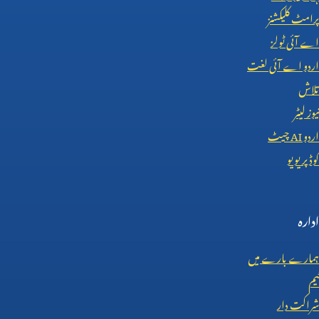
پرامٹ کلیکشنز
اے آئی ٹولز
اردو اے آئی لغت
تلاش
نیوز لیٹر
اردو
AI
چیٹ
کوڈ پریویو
ادارہ
ہمارے بارے میں
ٹیم
شراکت دار