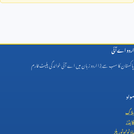
اردو اے آئی
پاکستان کا سب سے بڑا اردو زبان میں اے آئی خواندگی پلیٹ فارم
مواد
بلاگ
گائیڈز
ہاؤ ٹو ٹیوٹوریلز