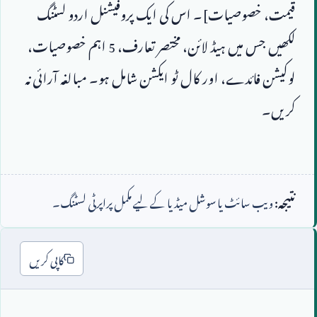
قیمت، خصوصیات]۔ اس کی ایک پروفیشنل اردو لسٹنگ 
لکھیں جس میں ہیڈ لائن، مختصر تعارف، 
5
 اہم خصوصیات، 
لوکیشن فائدے، اور کال ٹو ایکشن شامل ہو۔ مبالغہ آرائی نہ 
نتیجہ:
ویب سائٹ یا سوشل میڈیا کے لیے مکمل پراپرٹی لسٹنگ۔
کاپی کریں