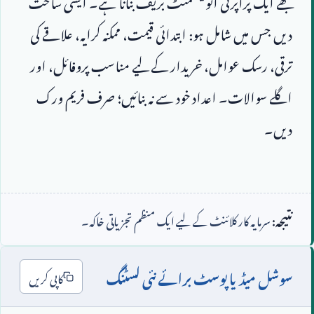
مجھے ایک پراپرٹی انویسٹمنٹ بریف بنانا ہے۔ ایسی ساخت 
دیں جس میں شامل ہو: ابتدائی قیمت، ممکنہ کرایہ، علاقے کی 
ترقی، رسک عوامل، خریدار کے لیے مناسب پروفائل، اور 
اگلے سوالات۔ اعداد خود سے نہ بنائیں؛ صرف فریم ورک 
نتیجہ:
سرمایہ کار کلائنٹ کے لیے ایک منظم تجزیاتی خاکہ۔
سوشل میڈیا پوسٹ برائے نئی لسٹنگ
کاپی کریں