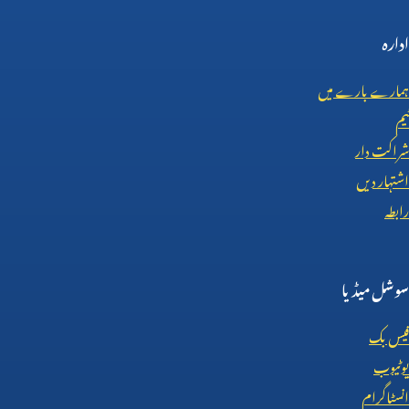
ادارہ
ہمارے بارے میں
ٹیم
شراکت دار
اشتہار دیں
رابطہ
سوشل میڈیا
فیس بک
یوٹیوب
انسٹاگرام