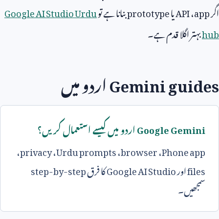
اگر
app
،
API
یا
prototype
بنانا ہے تو
Google AI Studio Urdu
hub
بہتر اگلا قدم ہے۔
Gemini guides
اردو میں
Google Gemini
اردو میں کیسے استعمال کریں؟
،
privacy
،
Urdu prompts
،
browser
،
Phone app
files
اور
Google AI Studio
کا فرق
step-by-step
سمجھیں۔