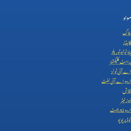
مواد
بلاگ
گائیڈز
ہاؤ ٹو ٹیوٹوریلز
پرامٹ کلیکشنز
اے آئی ٹولز
اردو اے آئی لغت
تلاش
نیوز لیٹر
اردو
AI
چیٹ
کوڈ پریویو