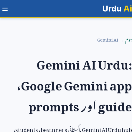
Urdu
Ai
ہوم
Gemini AI
Gemini AI Urdu:
،
Google Gemini app
guide
اور
prompts
Gemini AI Urdu hub
پاکستانی
beginners
،
students
،