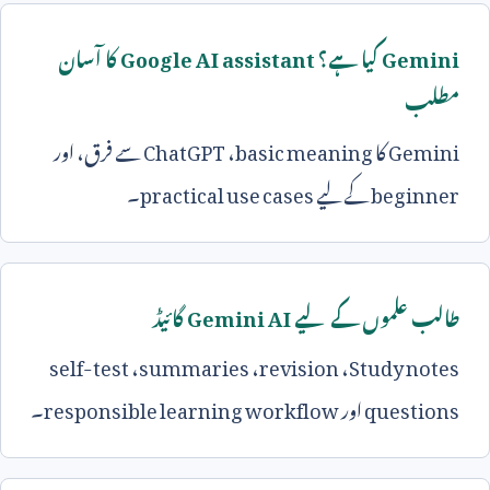
Gemini
کیا ہے؟
Google AI assistant
کا آسان
مطلب
Gemini
کا
basic meaning
،
ChatGPT
سے فرق، اور
beginner
کے لیے
practical use cases
۔
طالب علموں کے لیے
Gemini AI
گائیڈ
self-test
،
summaries
،
revision
،
Study notes
questions
اور
responsible learning workflow
۔