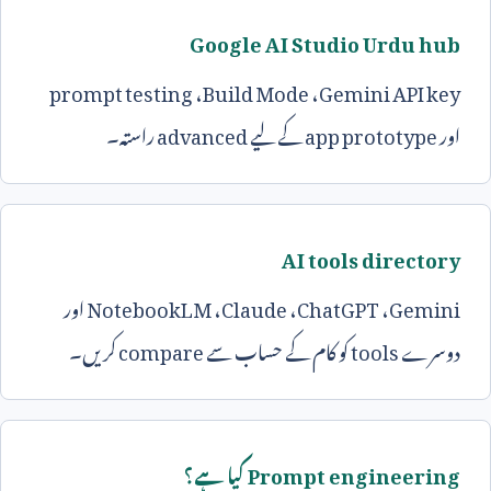
Google AI Studio Urdu hub
prompt testing
،
Build Mode
،
Gemini API key
اور
app prototype
کے لیے
advanced
راستہ۔
AI tools directory
Gemini
،
ChatGPT
،
Claude
،
NotebookLM
اور
دوسرے
tools
کو کام کے حساب سے
compare
کریں۔
Prompt engineering
کیا ہے؟