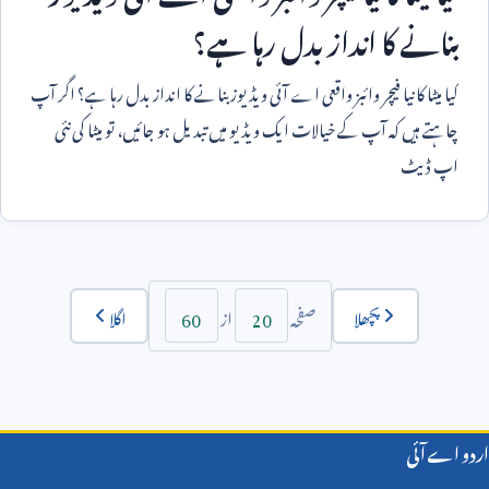
بنانے کا انداز بدل رہا ہے؟
کیا میٹا کا نیا فیچر وائبز واقعی اے آئی ویڈیوز بنانے کا انداز بدل رہا ہے؟ اگر آپ
چاہتے ہیں کہ آپ کے خیالات ایک ویڈیو میں تبدیل ہو جائیں، تو میٹا کی نئی
اپ ڈیٹ
60
20
پچھلا
اگلا
صفحہ
از
اردو اے آئی