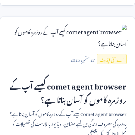
27
ستمبر،
2025
اے آئی اپڈیٹ
comet agent browser
کیسے آپ کے
روزمرہ کاموں کو آسان بناتا ہے؟
Comet agent browser
کیسے آپ کے روزمرہ کاموں کو آسان بناتا ہے؟
روزمرہ کی مصروف زندگی میں لمبے مضامین، ویڈیوز یا ملازمت کی تفصیلات کو
مکمل پڑھنا اکثر ایک چیلنج ہ