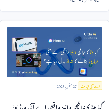
27
ستمبر،
2025
اے آئی اپڈیٹ
کیا میٹا کا نیا فیچر وائبز واقعی اے آئی ویڈیوز