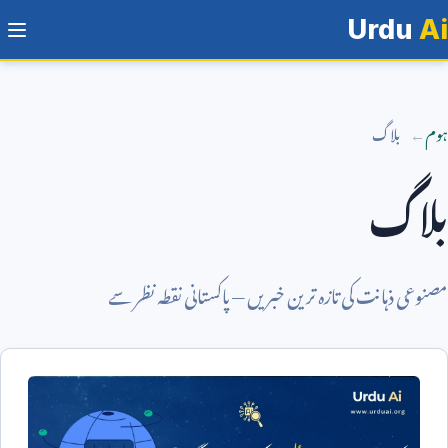
Urdu
Ai
ہوم
بلاگ
بلاگ
مصنوعی ذہانت کی تازہ ترین خبریں — پاکستانی نقطہ نظر سے