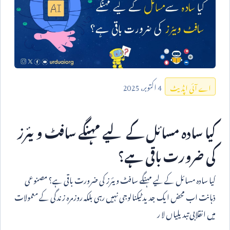
4
اکتوبر،
2025
اے آئی اپڈیٹ
کیا سادہ مسائل کے لیے مہنگے سافٹ ویئرز
کی ضرورت باقی ہے؟
کیا سادہ مسائل کے لیے مہنگے سافٹ ویئرز کی ضرورت باقی ہے؟ مصنوعی
ذہانت اب محض ایک جدید ٹیکنالوجی نہیں رہی بلکہ روزمرہ زندگی کے معمولات
میں انقلابی تبدیلیاں لا ر