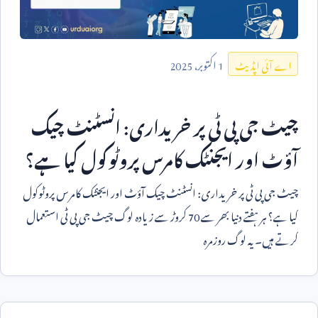
1
اکتوبر،
2025
اے آئی اپڈیٹ
چیٹ جی پی ٹی پر خریداری: انسٹنٹ چیک
آؤٹ اور ایجنٹک کامرس پروٹوکول کیا ہے؟
چیٹ جی پی ٹی پر خریداری: انسٹنٹ چیک آؤٹ اور ایجنٹک کامرس پروٹوکول
کیا ہے؟ ہر ہفتے دنیا بھر سے
70
کروڑ سے زیادہ لوگ چیٹ جی پی ٹی استعمال
کرتے ہیں۔ یہ لوگ روزمرہ