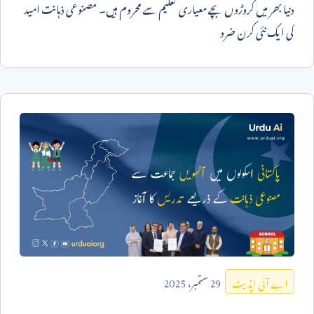
دنیا بھر میں کروڑوں بچے معیاری تعلیم سے محروم ہیں۔ مصنوعی ذہانت امید
کی ایک نئی کرن ضرو
29
ستمبر،
2025
اے آئی اپڈیٹ