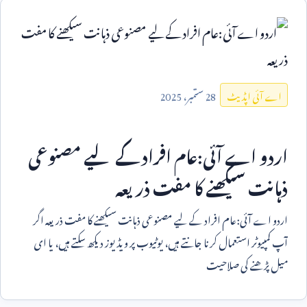
28
ستمبر،
2025
اے آئی اپڈیٹ
اردو اے آئی:عام افراد کے لیے مصنوعی
ذہانت سیکھنے کا مفت ذریعہ
اردو اے آئی:عام افراد کے لیے مصنوعی ذہانت سیکھنے کا مفت ذریعہ اگر
آپ کمپیوٹر استعمال کرنا جانتے ہیں، یوٹیوب پر ویڈیوز دیکھ سکتے ہیں، یا ای
میل پڑھنے کی صلاحیت