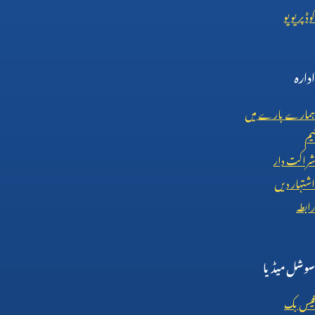
کوڈ پریویو
ادارہ
ہمارے بارے میں
ٹیم
شراکت دار
اشتہار دیں
رابطہ
سوشل میڈیا
فیس بک