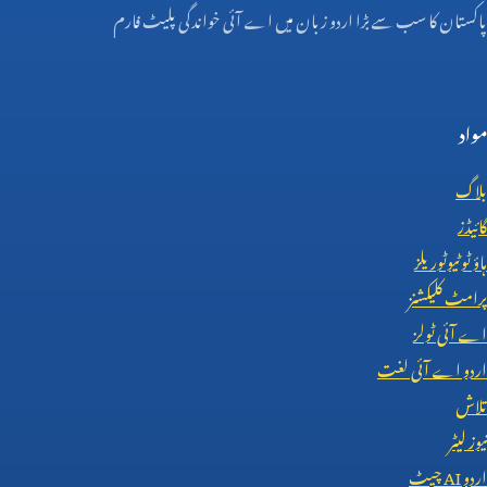
پاکستان کا سب سے بڑا اردو زبان میں اے آئی خواندگی پلیٹ فارم
مواد
بلاگ
گائیڈز
ہاؤ ٹو ٹیوٹوریلز
پرامٹ کلیکشنز
اے آئی ٹولز
اردو اے آئی لغت
تلاش
نیوز لیٹر
اردو
AI
چیٹ