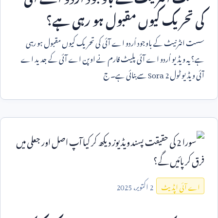
کی تحریک کیوں مقبول ہو رہی ہے؟
سست انٹرنیٹ کے باوجود اُردو اے آئی کی تحریک کیوں مقبول ہو رہی
ہے؟ یہ ویڈیو اُردو اے آئی پلیٹ فارم نے اوپن اے آئی کے جدید اے
آئی ویڈیو ٹول
Sora 2
سے بنائی ہے۔ ج
2
اکتوبر،
2025
اے آئی اپڈیٹ