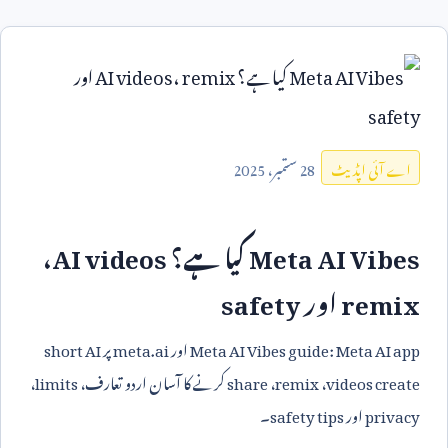
28
ستمبر،
2025
اے آئی اپڈیٹ
Meta AI Vibes
کیا ہے؟
AI videos
،
remix
اور
safety
Meta AI Vibes guide: Meta AI app
اور
meta.ai
پر
short AI
videos create
،
remix
،
share
کرنے کا آسان اردو تعارف،
limits
،
privacy
اور
safety tips
۔