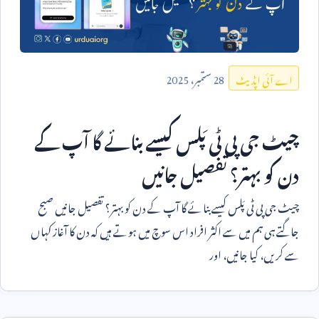
28
ستمبر،
2025
اے آئی اپڈیٹ
چیٹ جی پی ٹی پَلس کیسے بنائے گا آپ کے
دن کو بہتر؟ تفصیل جانیں
چیٹ جی پی ٹی پَلس کیسے بنائے گا آپ کے دن کو بہتر؟ تفصیل جانیں صبح
جاگتے ہی ہم میں سے اکثر افراد اس سوچ میں ہوتے ہیں کہ دن کا آغاز کہاں
سے کریں، کیا جانیں، اور