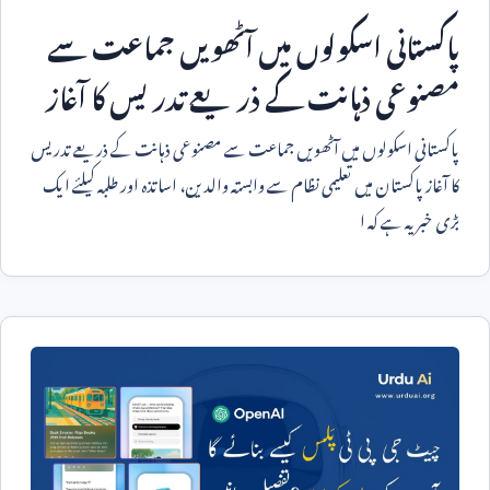
پاکستانی اسکولوں میں آٹھویں جماعت سے
مصنوعی ذہانت کے ذریعے تدریس کا آغاز
پاکستانی اسکولوں میں آٹھویں جماعت سے مصنوعی ذہانت کے ذریعے تدریس
کا آغاز پاکستان میں تعلیمی نظام سے وابستہ والدین، اساتذہ اور طلبہ کیلئے ایک
بڑی خبر یہ ہے کہ ا