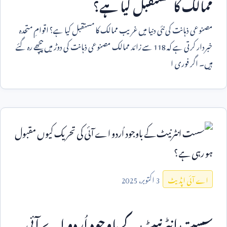
ممالک کا مستقبل کیا ہے؟
مصنوعی ذہانت کی نئی دنیا میں غریب ممالک کا مستقبل کیا ہے؟ اقوامِ متحدہ
خبردار کرتی ہے کہ
118
سے زائد ممالک مصنوعی ذہانت کی دوڑ میں پیچھے رہ گئے
ہیں۔ اگر فوری ا
3
اکتوبر،
2025
اے آئی اپڈیٹ
سست انٹرنیٹ کے باوجود اُردو اے آئی