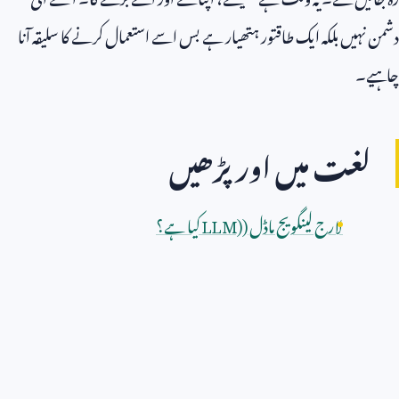
دشمن نہیں بلکہ ایک طاقتور ہتھیار ہے بس اسے استعمال کرنے کا سلیقہ آنا
چاہیے۔
لغت میں اور پڑھیں
لارج لینگویج ماڈل (
LLM)
کیا ہے؟