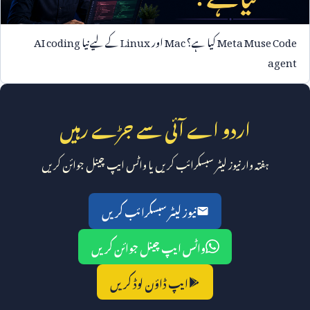
Meta Muse Code
کیا ہے؟
Mac
اور
Linux
کے لیے نیا
AI coding
agent
اردو اے آئی سے جڑے رہیں
ہفتہ وار نیوز لیٹر سبسکرائب کریں یا واٹس ایپ چینل جوائن کریں
نیوز لیٹر سبسکرائب کریں
واٹس ایپ چینل جوائن کریں
ایپ ڈاؤن لوڈ کریں