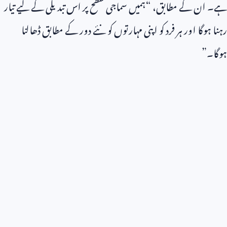
ہے۔ ان کے مطابق، “ہمیں سماجی سطح پر اس تبدیلی کے لیے تیار
رہنا ہوگا اور ہر فرد کو اپنی مہارتوں کو نئے دور کے مطابق ڈھالنا
ہوگا۔”