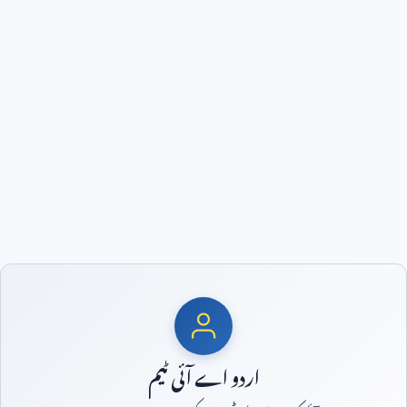
اردو اے آئی ٹیم