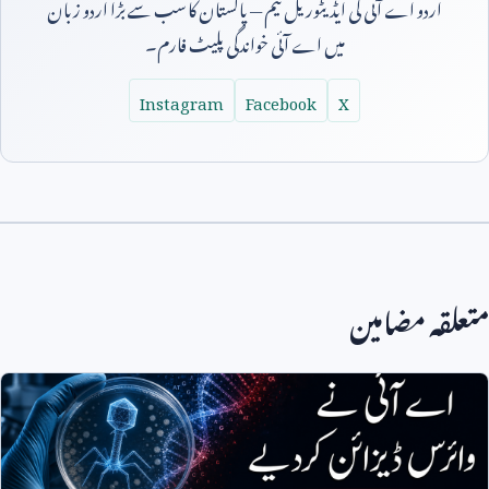
اردو اے آئی کی ایڈیٹوریل ٹیم — پاکستان کا سب سے بڑا اردو زبان
میں اے آئی خواندگی پلیٹ فارم۔
Instagram
Facebook
X
متعلقہ مضامین