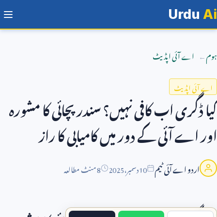
Urdu
Ai
ہوم
اے آئی اپڈیٹ
اے آئی اپڈیٹ
کیا ڈگری اب کافی نہیں؟ سندر پچائی کا مشورہ
اور اے آئی کے دور میں کامیابی کا راز
اردو اے آئی ٹیم
10
دسمبر،
2025
8 منٹ مطالعہ