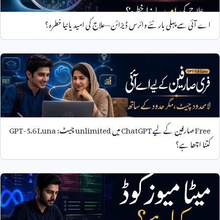
اے آئی سے پہلی بار نئے وائرس ڈیزائن—علاج کی امید یا نیا خطرہ؟
Free
صارفین کے لیے
ChatGPT
میں
unlimited
چیٹ:
GPT-5.6 Luna
کتنا اچھا ہے؟