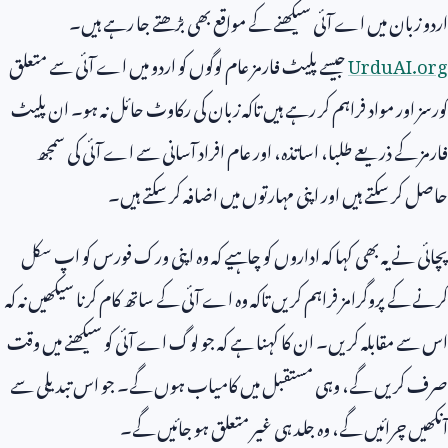
اردو زبان میں اے آئی سیکھنے کے مواقع بھی بڑھتے جا رہے ہیں۔
UrduAI.org
جیسے پلیٹ فارمز عام لوگوں کو اردو میں اے آئی سے متعلق
کورسز اور مواد فراہم کر رہے ہیں تاکہ زبان کی رکاوٹ حائل نہ ہو۔ ان پلیٹ
فارمز کے ذریعے طلبا، اساتذہ، اور عام افراد آسانی سے اے آئی کی سمجھ
حاصل کر سکتے ہیں اور اپنی مہارتوں میں اضافہ کر سکتے ہیں۔
پچائی نے یہ بھی کہا کہ اداروں کو چاہیے کہ وہ اپنی ورک فورس کو اپ سکل
کرنے کے پروگرامز فراہم کریں تاکہ وہ اے آئی کے ساتھ کام کرنا سیکھیں نہ کہ
اس سے مقابلہ کریں۔ ان کا کہنا ہے کہ جو لوگ اے آئی کو سیکھنے میں وقت
صرف کریں گے، وہی مستقبل میں کامیاب ہوں گے۔ جو اس تبدیلی سے
آنکھیں چرائیں گے، وہ جلد ہی غیر متعلق ہو جائیں گے۔