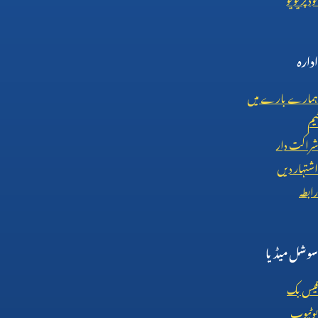
ادارہ
ہمارے بارے میں
ٹیم
شراکت دار
اشتہار دیں
رابطہ
سوشل میڈیا
فیس بک
یوٹیوب