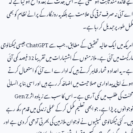
لیے فائدہ مند ثابت ہو سکتی ہے۔ اس جدت کے بعد واضح ہو گیا ہے کہ
اے آئی نہ صرف ترقی کی علامت ہے بلکہ یہ روزگار کے پرانے نظام کو بھی
مکمل طور پر تبدیل کر رہا ہے۔
امریکہ میں ایک حالیہ تحقیق کے مطابق، جب سے
ChatGPT
جیسی ٹیکنالوجی
مارکیٹ میں آئی ہے، ملازمتوں کے اشتہارات میں تقریباً
32
فیصد کمی آئی
ہے۔ یہ اعداد و شمار ظاہر کرتے ہیں کہ ادارے اے آئی کو استعمال کرتے
ہوئے اپنی پیداواری صلاحیت میں اضافہ کر رہے ہیں اور اسی بنا پر انسانی
محنت کی طلب میں کمی آ رہی ہے۔ اس کا سب سے زیادہ اثر
Gen Z
نوجوانوں پر پڑا ہے، جو ابھی تعلیم مکمل کر کے عملی زندگی میں قدم رکھ رہے
ہیں۔ کئی ٹیکنالوجی کمپنیوں نے نوجوان ملازمین کی بھرتی آدھی کر دی ہے اور