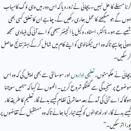
کرنا مسئلے کا حل نہیں۔ پچائی نے زور دیا کہ اس دور میں وہی لوگ کامیاب
ہوں گے جو سیکھنے کا عمل جاری رکھیں گے، چاہے ان کا تعلق کسی بھی
شعبے سے ہو۔ ڈاکٹر، استاد، وکیل یا انجینئرسبھی کو اے آئی کی بنیادی سمجھ
ہونی چاہیے تاکہ وہ اس ٹیکنالوجی کو اپنے کام میں شامل کر کے بہتر نتائج حاصل
کر سکیں۔
پچائی نے حکومتوں،
تعلیمی اداروں
اور سوسائٹی سے بھی اپیل کی کہ وہ اس
موضوع پر سنجیدگی سے گفتگو شروع کریں۔ انھوں نے کہا کہ “ہمیں سوچنا
ہوگا کہ اے آئی کی آمد کے بعد معاشرتی نظام کیسے بدلے گا، تعلیم کا طریقہ کار
کیسے بدلے گا، اور نوجوانوں کو کیسے تیار کیا جائے تاکہ وہ مستقبل کے تقاضوں پر
پورا اتر سکیں۔”