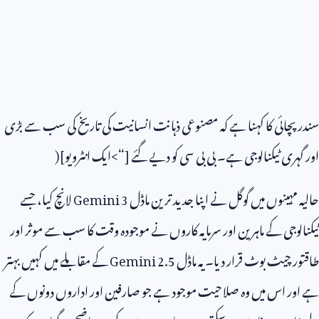
سندر پچائی کا کہنا ہے کہ مصنوعی ذہانت انسانیت کی تاریخ کی سب سے بڑی
اور گہری ٹیکنالوجی ہے۔ بی بی سی کو دیے گئے [“>ایک انٹرویو](
حالیہ مہینوں میں گوگل نے اپنا جدید ترین ماڈل
Gemini 3
لانچ کیا، جسے
ٹیکنالوجی کے ماہرین اور سرمایہ کاروں نے موجودہ وقت کا سب سے موثر اور
طاقتور چیٹ بوٹ قرار دیا۔ یہ ماڈل
Gemini 2.5
کے مقابلے میں کہیں بہتر
ہے اور اس میں وہ صلاحیت موجود ہے جو صارفین اور اداروں دونوں کے