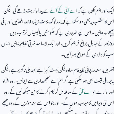
ایک اور اہم نکتہ یہ ہے کہ
اے آئی کے آنے
سے پیداواریت بڑھے گی، لیکن
اس کا مطلب یہ بھی ہو سکتا ہے کہ چند لوگ بہت زیادہ فائدہ اٹھائیں اور باقی
پیچھے رہ جائیں۔ اس لیے ضروری ہے کہ حکومتیں پالیسیاں ترتیب دیں،
روزگار کے متبادل ذرائع فراہم کریں، اور ایک ایسا معاشرتی نظام بنائیں جہاں
سب کو برابری کے مواقع میسر آئیں۔
آخر میں، سندر پچائی کا پیغام سادہ لیکن بہت گہرا ہے: تبدیلی ناگزیر ہے، لیکن
یہ تبدیلی مثبت بھی ہو سکتی ہے اگر ہم اسے سمجھداری سے اپنائیں۔ وہ افراد
اور ادارے جو
اے آئی
کے ساتھ مل کر کام کرنے کا فن سیکھ لیں گے، وہ
اس نئی دنیا میں کامیاب ہوں گے۔ اور جو اس سے منہ موڑیں گے، وہ پیچھے
رہ جائیں گے۔ یہ وقت ہے سیکھنے، اپنانے اور آگے بڑھنے کا۔ اے آئی