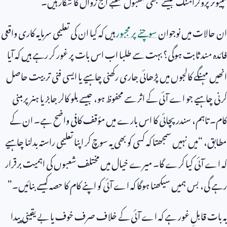
کمپیوٹر پروگرامنگ جیسے کبھی مقبول شعبے آج زوال کا شکار ہیں۔
ان حالات میں نوجوان
سوچنے پر مجبور
ہیں کہ کیا ان کی تعلیمی سرمایہ کاری واقعی
فائدہ مند ثابت ہوگی؟ بہت سے طلبا اب اس بات پر غور کر رہے ہیں کہ آیا
انھیں مہنگے کالجوں میں پڑھائی جاری رکھنی چاہیے یا ایسی فنی تربیت حاصل
کرنی چاہیے جو اے آئی کے اثر سے محفوظ ہو، جیسے بلو کالر جابز یا ہنر پر مبنی
کام۔ تاہم، سندر پچائی کا اس بارے میں مؤقف کافی واضح ہے۔ ان کے
مطابق، “میں نہیں سمجھتا کہ کسی کو بھی یہ سوچ کر اپنا تعلیمی راستہ بدلنا چاہیے
کہ اے آئی کیا کرے گا۔ میرے خیال میں مختلف شعبوں کی اہمیت برقرار
رہے گی، بس ہمیں سیکھنا ہوگا کہ اے آئی کو اپنے کام کا حصہ کیسے بنائیں۔”
یہ بات قابلِ غور ہے کہ اے آئی کے خلاف صرف خوف یا بے یقینی پیدا