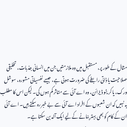
مثال کے طور پر، مستقبل میں وہ ملازمتیں جن میں انسانی جذبات، تخلیقی
صلاحیت یا ذاتی رابطے کی ضرورت ہوتی ہے، جیسے نفسیاتی مشورہ، سوشل
ورک، یا کریٹو ڈیزائن، وہ اے آئی سے متاثر کم ہوں گی۔ لیکن اس کا مطلب
یہ نہیں کہ ان شعبوں کے افراد اے آئی سے بے خبر رہ سکتے ہیں۔ اے آئی
ان کے کام کو بھی بہتر بنانے کے لیے ایک آلہ بن سکتا ہے۔