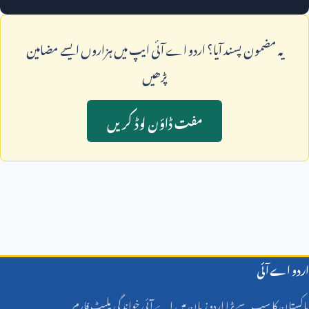
يہ مضمون پسند آيا؟ اردو اے آئی ايپ ميں ہزاروں ايسے مضامين
پڑھيں
مفت ڈاؤن لوڈ کريں
اردو اے آئی
پاکستان کا سب سے بڑا اردو زبان میں اے آئی خواندگی پلیٹ فارم