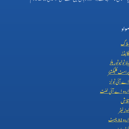
مواد
بلاگ
گائیڈز
ہاؤ ٹو ٹیوٹوریلز
پرامٹ کلیکشنز
اے آئی ٹولز
اردو اے آئی لغت
تلاش
نیوز لیٹر
اردو
AI
چیٹ
کوڈ پریویو