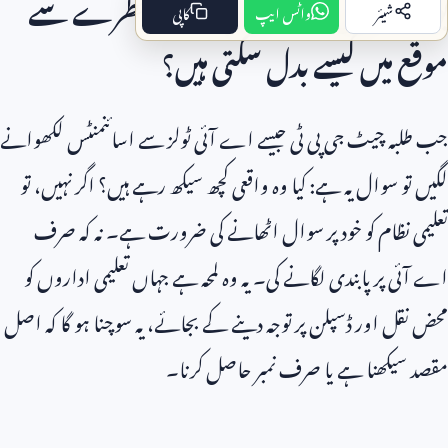
یونیورسٹیاں مصنوعی ذہانت کو خطرے سے
شیئر
واٹس ایپ
کاپی
موقع میں کیسے بدل سکتی ہیں؟
جب طلبہ چیٹ جی پی ٹی جیسے اے آئی ٹولز سے اسائنمنٹس لکھوانے
لگیں تو سوال یہ ہے: کیا وہ واقعی کچھ سیکھ رہے ہیں؟ اگر نہیں، تو
تعلیمی نظام کو خود پر سوال اٹھانے کی ضرورت ہے۔ نہ کہ صرف
اے آئی پر پابندی لگانے کی۔ یہ وہ لمحہ ہے جہاں تعلیمی اداروں کو
محض نقل اور ڈسپلن پر توجہ دینے کے بجائے، یہ سوچنا ہو گا کہ اصل
مقصد سیکھنا ہے یا صرف نمبر حاصل کرنا۔