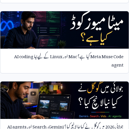
Meta Muse Code
کیا ہے؟
Mac
اور
Linux
کے لیے نیا
AI coding
agent
جولائی
2026
میں گوگل نے کیا نیا لانچ کیا؟
Gemini
،
Search
اور
AI agents