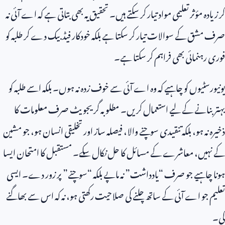
کر زیادہ مؤثر تعلیمی مواد تیار کر سکتے ہیں۔ تحقیق یہ بھی بتاتی ہے کہ اے آئی نہ
صرف مشق کے سوالات تیار کر سکتا ہے بلکہ خودکار فیڈبیک دے کر طلبہ کو
فوری رہنمائی بھی فراہم کر سکتا ہے۔
یونیورسٹیوں کو چاہیے کہ وہ اے آئی سے خوف زدہ نہ ہوں۔ بلکہ اسے طلبہ کو
بہتر بنانے کے لیے استعمال کریں۔ مطلوبہ گریجویٹ صرف معلومات کا
ذخیرہ نہ ہو، بلکہ تنقیدی سوچنے والا، فیصلہ ساز اور تخلیقی انسان ہو، جو مشین
کے نہیں، معاشرے کے مسائل کا حل نکال سکے۔ مستقبل کا امتحان ایسا
ہونا چاہیے جو صرف “یادداشت” نہ ماپے بلکہ “سوچنے” پر زور دے۔ ایسی
تعلیم جو اے آئی کے ساتھ چلنے کی صلاحیت رکھتی ہو، نہ کہ اس سے بھاگنے
کی۔