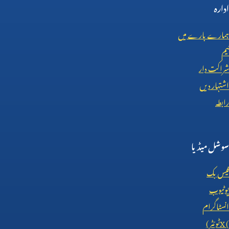
ادارہ
ہمارے بارے میں
ٹیم
شراکت دار
اشتہار دیں
رابطہ
سوشل میڈیا
فیس بک
یوٹیوب
انسٹاگرام
X (
ٹوئٹر)