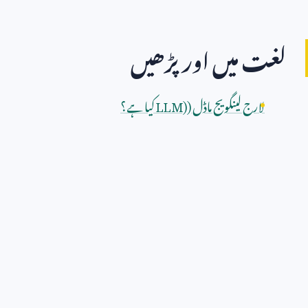
لغت میں اور پڑھیں
لارج لینگویج ماڈل (
LLM)
کیا ہے؟