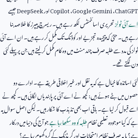
ChatGPT
،
Google Gemini
،
Copilot
اور
DeepSeek
جیسے
اے آئی ٹولز
تحریری اسائنمنٹس لکھ رہے ہیں۔ ریسرچ پیپرز کا خلاصہ بنا
رہے ہیں۔ حتیٰ کہ پیچیدہ تجزیے اور کوڈنگ تک مکمل کر رہے ہیں۔ ان اے آئی
ٹولز کی مدد سے طلبہ صرف چند منٹ میں وہ کام مکمل کر لیتے ہیں جن پر پہلے کئی
دن لگتے تھے۔
کئی اساتذہ کا خیال ہے کہ یہ نقل اور غیر اخلاقی طریقہ ہے۔ ادارے دو
حصوں میں بٹے ہوئے ہیں: کچھ نے اے آئی پر پابندیاں لگائی ہیں۔ کچھ نے
اسے قبول کر لیا ہے۔ باقی اب بھی تذبذب کا شکار ہیں۔ لیکن اصل سوال یہ
ہے کہ کیا موجودہ تعلیمی نظام
طلبہ کو وہ سکھا رہا ہے
جو آج کی دنیا میں درکار
ہے؟ یا یہ صرف نظامِ امتحانات اور گریڈنگ کے گرد گھوم رہا ہے؟