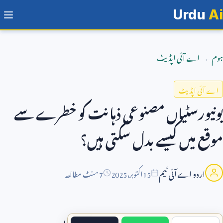
Urdu
Ai
ہوم
اے آئی اپڈیٹ
اے آئی اپڈیٹ
یونیورسٹیاں مصنوعی ذہانت کو خطرے سے
موقع میں کیسے بدل سکتی ہیں؟
اردو اے آئی ٹیم
15
اکتوبر،
2025
7 منٹ مطالعہ