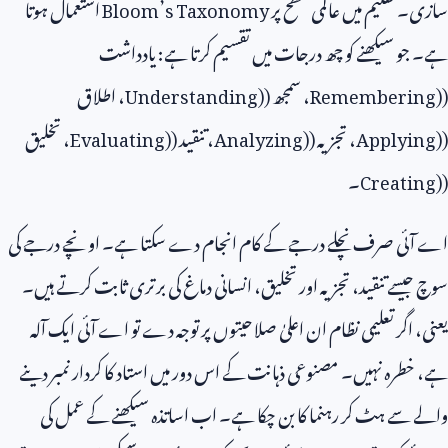
سازی۔ تعلیم میں عالمی سطح پر
Bloom’s Taxonomy
استعمال ہوتا
ہے۔ جو سیکھنے کو چھ درجات میں تقسیم کرتا ہے: یادداشت
(
Remembering)
، سمجھ (
Understanding)
، اطلاق
(
Applying)
، تجزیہ (
Analyzing)
، تنقید (
Evaluating)
، تخلیق
(
Creating)
۔
اے آئی صرف نچلے درجے کے کام انجام دے سکتا ہے۔ اونچے درجے کی
سوچ جیسے تنقید، تجزیہ اور تخلیق، انسانی دماغ کی برتری ثابت کرتے ہیں۔
یعنی، اگر تعلیمی نظام ان اعلیٰ صلاحیتوں پر توجہ دے تو اے آئی ایک آلہ
ہے، خطرہ نہیں۔ مصنوعی ذہانت کے اس دور میں استاد کا کردار نمبر دینے
والے سے ہٹ کر رہنما کا بن چکا ہے۔ اب اساتذہ سیکھنے کے عمل کی