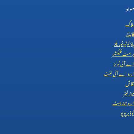
مواد
بلاگ
گائیڈز
ہاؤ ٹو ٹیوٹوریلز
پرامٹ کلیکشنز
اے آئی ٹولز
اردو اے آئی لغت
تلاش
نیوز لیٹر
اردو
AI
چیٹ
کوڈ پریویو