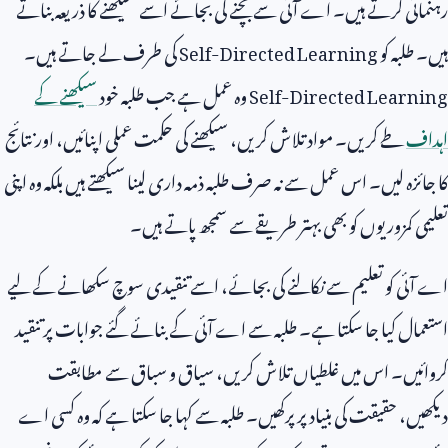
رہنمائی کرتے ہیں۔ اے آئی سے بچنے کی بجائے اسے سیکھنے کا ذریعہ بناتے
ہیں۔ طلبہ کو
Self-Directed Learning
کی طرف لے جاتے ہیں۔
Self-Directed Learning
وہ عمل ہے جب طلبہ خود
سیکھنے کے
اہداف
طے کریں۔ مواد تلاش کریں، سیکھنے کی حکمت عملی اپنائیں، اور نتائج
کا جائزہ لیں۔ اس عمل سے نہ صرف طلبہ ذمہ داری لینا سیکھتے ہیں بلکہ وہ اپنی
تعلیمی کمزوریوں کو بھی بہتر طریقے سے سمجھ پاتے ہیں۔
اے آئی کو تعلیم سے نکالنے کی بجائے، اسے تنقیدی سوچ سکھانے کے لیے
استعمال کیا جا سکتا ہے۔ طلبہ سے اے آئی کے بنائے گئے جوابات پر تنقید
کروائیں۔ اس میں غلطیاں تلاش کریں، سیاق و سباق سے مطابقت
دیکھیں، حقیقت کی بنیاد پر پرکھیں۔ طلبہ سے کہا جا سکتا ہے کہ وہ کسی اے