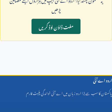
پڑھيں
مفت ڈاؤن لوڈ کريں
اردو اے آئی
پاکستان کا سب سے بڑا اردو زبان میں اے آئی خواندگی پلیٹ فارم