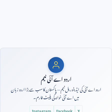
اردو اے آئی ٹیم
اردو اے آئی کی ایڈیٹوریل ٹیم — پاکستان کا سب سے بڑا اردو زبان
میں اے آئی خواندگی پلیٹ فارم۔
Instagram
Facebook
X