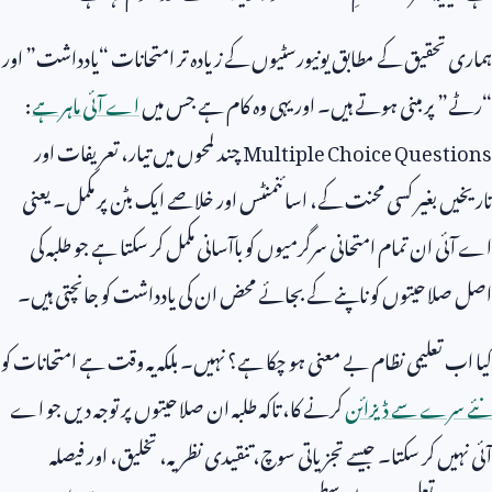
ہماری تحقیق کے مطابق یونیورسٹیوں کے زیادہ تر امتحانات “یادداشت” اور
“رٹے” پر مبنی ہوتے ہیں۔ اور یہی وہ کام ہے جس میں
اے آئی ماہر ہے
:
Multiple Choice Questions
چند لمحوں میں تیار، تعریفات اور
تاریخیں بغیر کسی محنت کے، اسائنمنٹس اور خلاصے ایک بٹن پر مکمل۔ یعنی
اے آئی ان تمام امتحانی سرگرمیوں کو باآسانی مکمل کر سکتا ہے جو طلبہ کی
اصل صلاحیتوں کو ناپنے کے بجائے محض ان کی یادداشت کو جانچتی ہیں۔
کیا اب تعلیمی نظام بے معنی ہو چکا ہے؟ نہیں۔ بلکہ یہ وقت ہے امتحانات کو
نئے سرے سے ڈیزائن
کرنے کا، تاکہ طلبہ ان صلاحیتوں پر توجہ دیں جو اے
آئی نہیں کر سکتا۔ جیسے تجزیاتی سوچ، تنقیدی نظریہ، تخلیق، اور فیصلہ