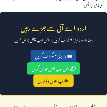
کی بڑی اپڈیٹس
اردو اے آئی سے جڑے رہیں
ہفتہ وار نیوز لیٹر سبسکرائب کریں یا واٹس ایپ چینل جوائن کریں
نیوز لیٹر سبسکرائب کریں
واٹس ایپ چینل جوائن کریں
ایپ ڈاؤن لوڈ کریں
يہ مضمون پسند آيا؟ اردو اے آئی ايپ ميں ہزاروں ايسے مضامين