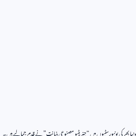
دنیا بھر کی یونیورسٹیوں میں “جنریٹیو مصنوعی ذہانت” نے قدم جما لیے ہیں۔