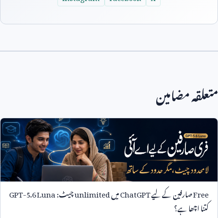
متعلقہ مضامین
Free
صارفین کے لیے
ChatGPT
میں
unlimited
چیٹ:
GPT-5.6 Luna
کتنا اچھا ہے؟