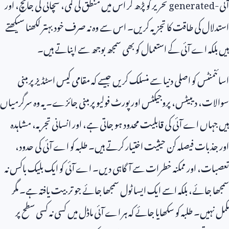
آئی-
generated
تحریر کو پڑھ کر اس میں منطق کی کمی، سچائی کی جانچ، اور
استدلال کی طاقت کا تجزیہ کریں۔ اس سے وہ نہ صرف خود بہتر لکھنا سیکھتے
ہیں بلکہ اے آئی کے استعمال کو بھی سمجھ بوجھ سے اپناتے ہیں۔
اسائنمنٹس کو اصلی دنیا سے منسلک کریں جیسے کہ مقامی کیس اسٹڈیز پر مبنی
سوالات، دیبیٹس، پروجیکٹس اور پورٹ فولیو پر مبنی جائزے۔ یہ وہ سرگرمیاں
ہیں جہاں اے آئی کی قابلیت محدود ہو جاتی ہے، اور انسانی تجربہ، مشاہدہ
اور جذبات فیصلہ کن حیثیت اختیار کرتے ہیں۔ طلبہ کو اے آئی کی حدود،
تعصبات، اور ممکنہ خطرات سے آگاہی دیں۔ اے آئی کو ایک بلیک باکس نہ
سمجھا جائے، بلکہ اسے ایک ایسا ٹول سمجھا جائے جو تربیت یافتہ ہے۔ مگر
مکمل نہیں۔ طلبہ کو سکھایا جائے کہ ہر اے آئی ماڈل میں کسی نہ کسی سطح پر