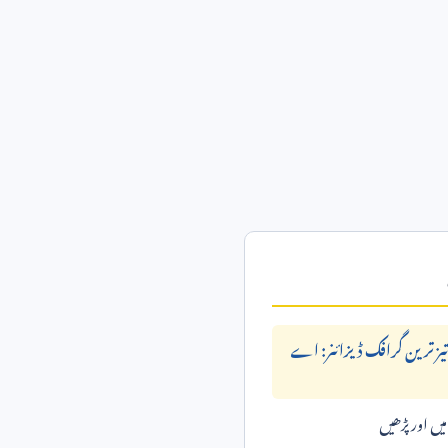
ا تیز ترین گرافک ڈیزائنر: اے
ں اور پڑھیں