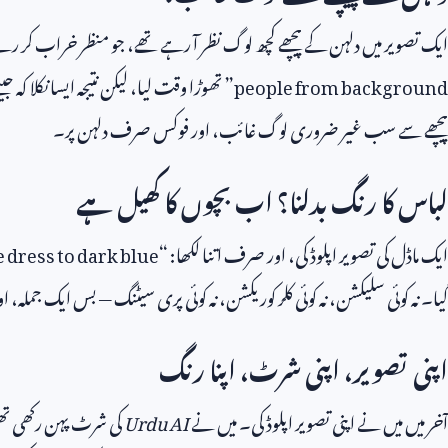
ایک تصویر میں دلہن کے پیچھے کچھ لوگ نظر آ رہے تھے، جو منظر خراب کر رہ
people from background
” تھوڑا وقت لیا، لیکن نتیجہ ایسا نکلا ک
پیچھے سے سب غیر ضروری لوگ غائب، اور فوکس صرف دلہن پر۔
لباس کا رنگ بدلنا؟ اب بچوں کا کھیل ہے
ایک ماڈل کی تصویر اپلوڈ کی، اور صرف اتنا لکھا: “
 dress to dark blue
گیا۔ نہ کوئی سلیکشن، نہ کوئی کلر کوریکشن، نہ کوئی پری سیٹنگ — بس ایک جملہ، ا
اپنی تصویر، اپنی شرٹ، اپنا رنگ
آخر میں میں نے اپنی تصویر اپلوڈ کی۔ میں نے
Urdu AI
کی شرٹ پہن رکھی تھ