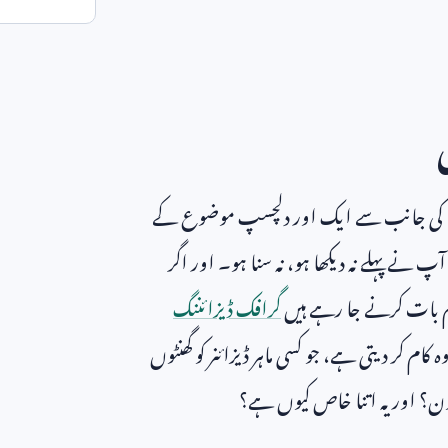
 آئی کی جانب سے ایک اور دلچسپ موضوع کے
 نے پہلے نہ دیکھا ہو، نہ سنا ہو۔ اور اگر
 ہم بات کرنے جا رہے ہیں
گرافک ڈیزائننگ
ام کر دیتی ہے، جو کسی ماہر ڈیزائنر کو گھنٹوں
ے کون؟ اور یہ اتنا خاص کیوں ہے؟