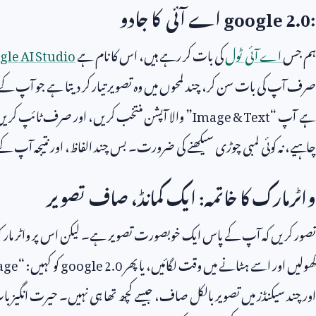
google 2.0:
اے آئی کا جادو
ہم جس
اے آئی ٹول
کی بات کر رہے ہیں، اس کا نام ہے
gle AI Studio
صرف آپ کی بات سن کر، چند لمحوں میں وہ تصویر تیار کر دیتا ہے جو آپ 
ہے آپ “
Image & Text
” والا آپشن منتخب کریں، اور صرف ٹائپ کریں
چاہیے، نہ کوئی لمبی چوڑی سیکھنے کی ضرورت۔ بس چند الفاظ، اور نتیجہ آپ ک
واٹرمارک کا خاتمہ: ایک کمانڈ، صاف تصویر
تصور کریں کہ آپ کے پاس ایک خوبصورت تصویر ہے۔ لیکن اس پر واٹر مارک
کھولیں اور اسے ہٹانے میں وقت لگائیں، یا پھر
google 2.0
کو کہیں: “
age
اور چند سیکنڈز میں تصویر بالکل صاف، جیسے کچھ تھا ہی نہیں۔ حیرت انگیز 