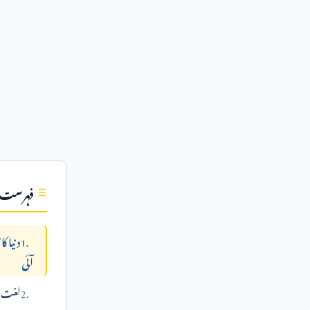
فہرست
دنیا ک
آئی
لغت می