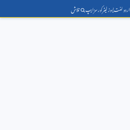
اردو لغت
نیوز لیٹر
کورسز
ایپ
تلاش