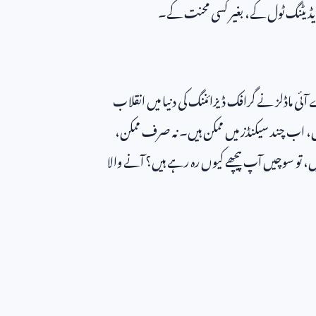
ایڈیٹنگ ٹول کے، بغیر کسی محنت کے۔
ئی ماڈلز نے گرافک ڈیزائننگ کی دنیا میں انقلاب
یں، اب چند سیکنڈز میں ممکن ہیں۔ نہ صرف ممکن،
یں، تو سوچیں آپ پیچھے کیوں رہ رہے ہیں؟ آنے والا