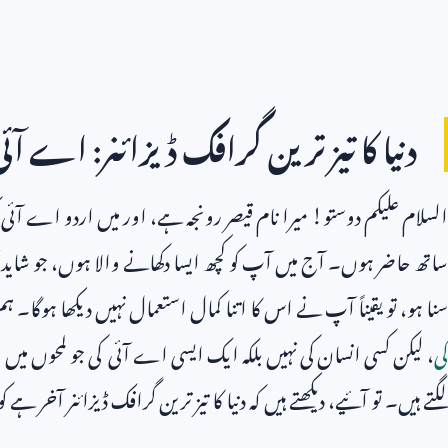
دنیا کا تیز ترین گرافک ڈیزائنر: اے آئی
السلام علیکم دوستو! میرا نام قیصر رونجہ ہے، اور میں اردو اے
ساتھ حاضر ہوں۔ آج میں آپ کو کچھ ایسا دکھانے والا ہوں، جو شاید آپ
سنا ہو، تو یقیناً آپ نے اس کا اتنا کمال استعمال نہیں دیکھا ہوگا۔
کی
، لیکن کسی انسان کی نہیں بلکہ ایک ایسی اے آئی کی جو لمحوں میں وہ ک
لگتے ہیں۔ تو آئیے، دیکھتے ہیں کہ دنیا کا تیز ترین گرافک ڈیزائنر آخر ہ