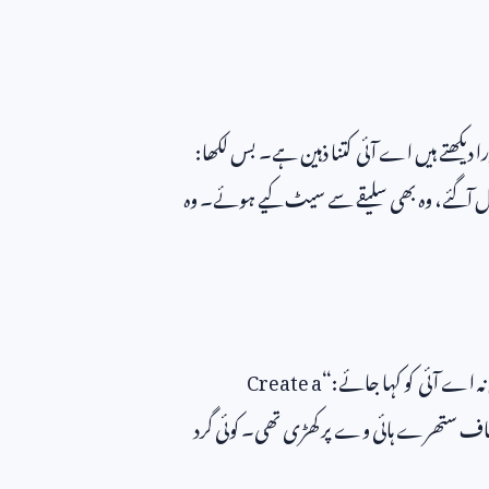
ا دیکھتے ہیں اے آئی کتنا ذہین ہے۔ بس لکھا:
بال آگئے، وہ بھی سلیقے سے سیٹ کیے ہوئے۔ وہ
نہ اے آئی کو کہا جائے:“
Create a
 صاف ستھرے ہائی وے پر کھڑی تھی۔ کوئی گرد