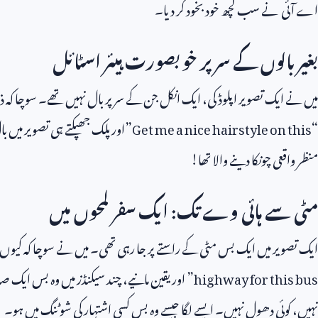
اے آئی نے سب کچھ خود بخود کر دیا۔
بغیر بالوں کے سر پر خوبصورت ہیئر اسٹائل
میں نے ایک تصویر اپلوڈ کی، ایک انکل جن کے سر پر بال نہیں تھے۔ سوچا کہ ذر
“
Get me a nice hairstyle on this
”اور پلک جھپکتے ہی تصویر میں 
منظر واقعی چونکا دینے والا تھا!
مٹی سے ہائی وے تک: ایک سفر لمحوں میں
ایک تصویر میں ایک بس مٹی کے راستے پر جا رہی تھی۔ میں نے سوچا کہ کیوں 
highway for this bus
” اور یقین مانیے، چند سیکنڈز میں وہ بس ایک
نہیں، کوئی دھول نہیں۔ ایسے لگا جیسے وہ بس کسی اشتہار کی شوٹنگ میں ہو۔