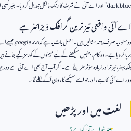
dark blue
” اور اے آئی نے شرٹ کا رنگ بالکل تبدیل کر دیا۔ بغیر کسی 
اے آئی واقعی تیز ترین گرافک ڈیزائنر ہے
دوستو، یہ صرف چند مثالیں ہیں۔ اصل بات یہ ہے کہ
google 2.0
جیسےاے آ
برپا کر دیا ہے۔ وہ کام، جنہیں سیکھنے کے لیے مہینوں کے کورسز کیے جاتے ہ
بلکہ بہتر، تیز تر اور زیادہ مؤثر طریقے سے۔ اگر آپ آج بھی اے آئی سے دور ہ
دور اے آئی کا ہے، اور جو اسے سیکھے گا، وہی آگے نکلے گا۔
لغت میں اور پڑھیں
جینریٹو اے آئی کیا ہے؟