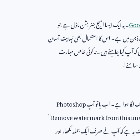
Goo
۔ یہ ایک ایسا امیج جنریشن ماڈل ہے جو
کے ذہن میں ہے۔ اس کا استعمال بھی نہایت آسان
 کہ آپ کیا چاہتے ہیں۔ نہ کوئی خاص مہارت
ے سامنے!
 لگا ہوا ہے۔ اب یا تو آپ
Photoshop
”
Remove watermark from this im
بات یہ ہے کہ آپ نے صرف ایک جملہ لکھا، اور