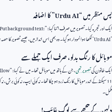
پس منظر میں “
Urdu AI
” کا اضافہ
ایک اور تجربہ کیا۔ تصویر میں صرف اتنا کہا: “
Put background text:
’
Urdu AI
‘ لکھا ہوا نمودار ہو گیا۔ وہ بھی اس انداز میں، جیسے تصویر کا حصہ
موبائل کا رنگ بدلو، صرف ایک جملے سے
ایک خاتون کی
تصویر تھی
، جن کے ہاتھ میں موبائل تھا۔ میں نے کہا: “
ellow
11
سیکنڈ کے اندر موبائل کا رنگ زرد ہو چکا تھا۔ نہ کوئی ایپ، نہ کوئی برش، ن
مکمل۔
دلہن کے پیچھے سے لوگ غائب!