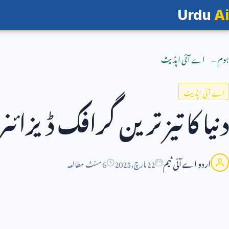
Urdu
Ai
ہوم
اے آئی اپڈیٹ
اے آئی اپڈیٹ
دنیا کا تیز ترین گرافک ڈیزائن
اردو اے آئی ٹیم
22
مارچ،
2025
6 منٹ مطالعہ