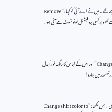
ے تھے۔ میں نے اے آئی کو کہا: “
Remove
ہ جیسے تصویر کسی پروفیشنل فوٹو شوٹ سے آئی ہو۔
Change
” اور اس کے لباس کا رنگ فوراً بدل
ور تصویر میں جادو!
ی۔ بس لکھا: “
Change shirt color to