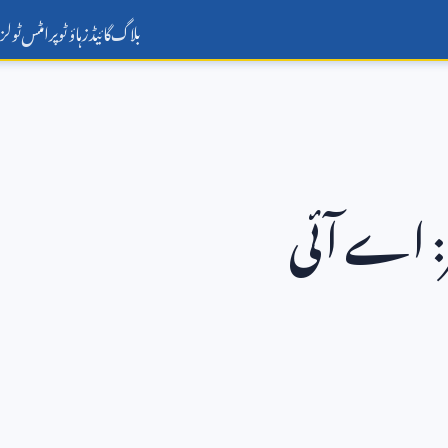
بلاگ
گائیڈز
ہاؤ ٹو
پرامٹس
ٹولز
ر: اے آئی