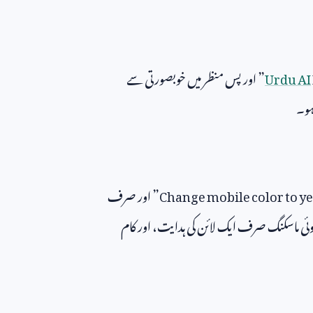
Urdu AI
” اور پس منظر میں خوبصورتی سے
 ہو۔
Change mobile color to y
” اور صرف
ہ کوئی ماسکنگ صرف ایک لائن کی ہدایت، اور کام