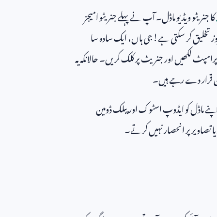
کا جنریٹو ویڈیو ماڈل۔ آپ نے پہلے جنریٹو امیجز
ز تخلیق کر سکتی ہے! جی ہاں، ایک سادہ سا
مپٹ لکھیں اور جنریٹ پر کلک کریں۔ حالانکہ یہ
کن قرار دے رہے ہیں۔
پنے ماڈل کو ایڈوپ اسٹوک اور پبلک ڈومین
ا تصاویر پر انحصار نہیں کرتے۔