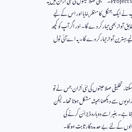
 نے ایک جنگل کا منظر بنایا اور اس کے لیے
بق آواز بھی تیار کر دے گا۔ اور اگر آپ کو کچھ
 بہترین آواز تیار کر دے گا۔ یہ اےآئی ٹول
تا، تخلیقی صلاحیتوں کی نئی اُڑان جس نے تو
اویوں سے دیکھنا ہمیشہ مشکل ہوتا تھا۔ لیکن
تا ہے۔ بغیر اسے دوبارہ ڈیزائن کرنے کی
وں کے لئے بے حد مددگار ثابت ہو گا۔