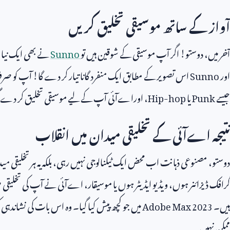
آواز کے ساتھ موسیقی تخلیق کریں
آخر میں، دوستو! اگر آپ موسیقی کے شوقین ہیں تو
Sunno
نے بھی ایک نیا 
اور
Sunno
اس تصویر کے مطابق ایک منفرد گانا تیار کر دے گا! آپ کو صرف 
جیسے
Punk
یا
Hip-hop
، اوراےآئی آپ کے لیے موسیقی تخلیق کر دے 
نتیجہ اےآئی کے تخلیقی میدان میں انقلاب
دوستو، مصنوعی ذہانت اب محض ایک ٹیکنالوجی نہیں رہی، بلکہ یہ ہر تخلیقی 
گرافک ڈیزائنر ہوں، ویڈیو ایڈیٹر ہوں یا موسیقار، اےآئی نے آپ کی تخلیقی ص
ہیں۔
Adobe Max 2023
میں جو کچھ پیش کیا گیا۔ وہ اس بات کی نشاندہ
ممکن نہیں۔