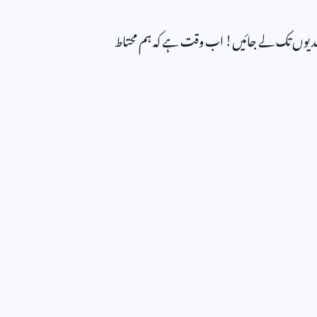
ی بلندیوں تک لے جائیں! اب وقت ہے کہ ہم محتاط