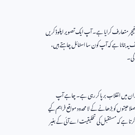
فیچر متعارف کرایا ہے۔ آپ ایک تصویر اپلوڈ کریں
یہ بتانا ہے کہ آپ کون سا اسٹائل چاہتے ہیں،
گی۔
میدان میں انقلاب برپا کر رہی ہے۔ چاہے آپ
لاحیتوں کو بڑھانے کے لا محدود مواقع فراہم کیے
ی کرتا ہے کہ مستقبل کی تخلیقیت اےآئی کے بغیر