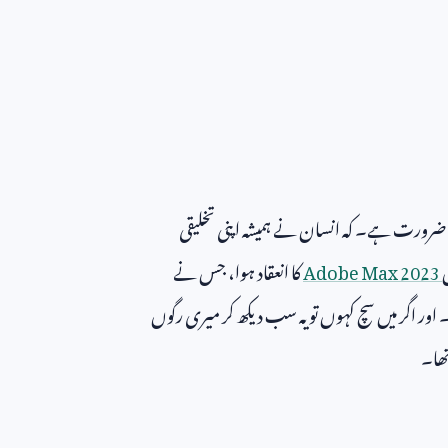
ی ضرورت ہے۔ کہ انسان نے ہمیشہ اپنی تخلیقی
Adobe Max 2023
کا انعقاد ہوا، جس نے
 اور اگر میں سچ کہوں تو یہ سب دیکھ کر میری رگوں
ھا۔