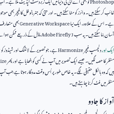
Photoshop
کو بھی اےآئی کی دنیا میں ایک زبردست اپڈیٹ ملا ہے۔ اب
غائب کر سکتے ہیں۔ وائرز کو مٹا سکتے ہیں۔ اور حتیٰ کہ جنریٹو فل کا فیچر بھی موجو
ہے۔ اس کے علاوہ، ایک نیا
Generative Workspace
بھی متعارف ک
آسان بنا سکتے ہیں۔ یہ سب
Adobe Firefly 3
ماڈل کے ذریعے ممکن ہوا 
ایک اور
دلچسپ فیچر
Harmonize
ہے، جو تصویر کے لائٹنگ اور شیڈوز کو 
منظر کا حصہ لگیں۔ جیسے ایک تصویر میں آپ نے کسی کو بٹھایا ہے اور پھر
ize
ہیں کہ وہ بالکل حقیقی لگے۔ یہ خاص طور پر اُس وقت مددگار ہوتا ہے جب آپ
منظر میں فٹ کرنا چاہتے ہیں۔
آواز کا جادو
اب ایک دلچسپ فیچر جو
Adobe Max
پر پیش کیا گیا، وہ تھا
 Supersonic