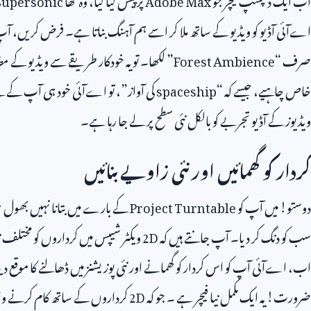
اےآئی آڈیو کو ویڈیو کے ساتھ ملا کر اسے ہم آہنگ بناتا ہے۔ فرض کریں، آپ
صرف “
Forest Ambience
” لکھا۔ تو یہ خودکار طریقے سے ویڈیو کے مطا
خاص چاہیے، جیسے کہ “
spaceship
کی آواز”، تو اےآئی خود ہی آپ کے لیے
ویڈیوز کے آڈیو تجربے کو بالکل نئی سطح پر لے جا رہا ہے۔
کردار کو گھمائیں اور نئی زاویے بنائیں
دوستو! میں آپ کو
Project Turntable
کے بارے میں بتانا نہیں بھول سک
سب کو دنگ کر دیا۔ آپ جانتے ہیں کہ
2D
ویکٹر شیپس میں کرداروں کو مختلف ز
اب، اےآئی آپ کو اس کردار کو گھمانے اور نئی پوزیشنز میں ڈھالنے کا موقع دی
ضرورت! یہ ایک مکمل نیا فیچر ہے ۔ جو کہ
2D
کرداروں کے ساتھ کام کرنے وال