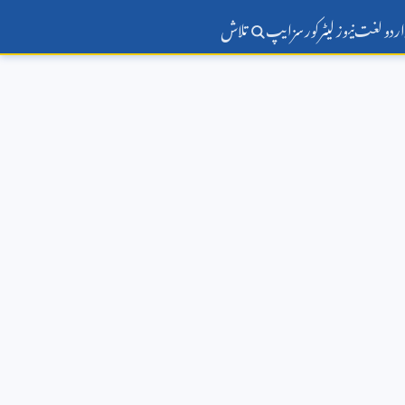
اردو لغت
نیوز لیٹر
کورسز
ایپ
تلاش