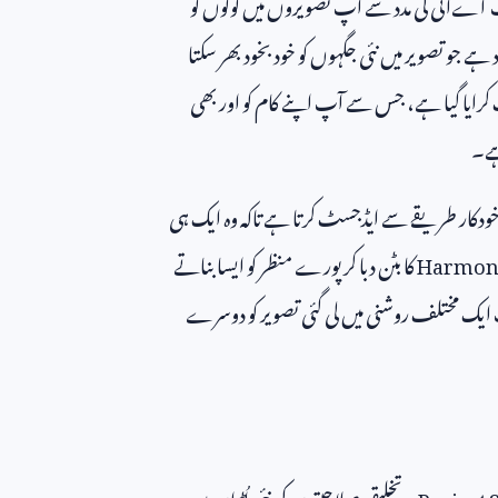
 اےآئی کی مدد سے آپ تصویروں میں لوگوں کو
د ہے جو تصویر میں نئی جگہوں کو خود بخود بھر سکتا
رایا گیا ہے، جس سے آپ اپنے کام کو اور بھی
ہے۔
خودکار طریقے سے ایڈجسٹ کرتا ہے تاکہ وہ ایک ہی
Harmon
کا بٹن دبا کر پورے منظر کو ایسا بناتے
 ایک مختلف روشنی میں لی گئی تصویر کو دوسرے
Project
۔ تخلیقی صلاحیتوں کی نئی اُڑان میں یہ