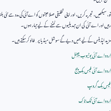
تو، سیکھیں، تجربہ کریں، اور اپنی تخلیقی صلاحیتوں کو اےآئی کی مدد سے نئ
رہیں اور اے آئی کی ان تبدیلیوں سے نمٹنے کے لیے تیار ہوں۔
مزید اپڈیٹس کے لیے ہمیں دیےگۓ سوشل میڈیا پر ٖفالو کرسکتے ہیں۔
اردواے آئی یوٹیوب چینل
اردواے آئی فیس بک پیج
فیس بک گروپ
اردواے آئی ٹک ٹاک