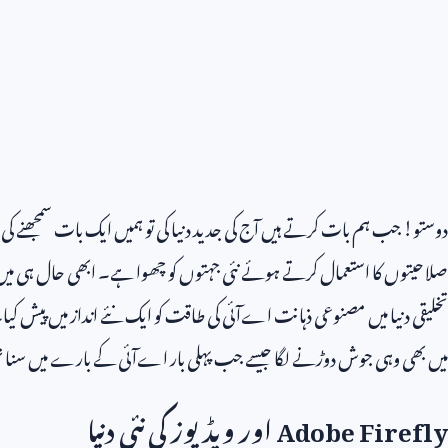
دوستو! جب ہم بات کرتے ہیں آج کی جدید دنیا کی تو ہمیں ایک بات سمجھنے ک
صلاحیتوں کا استعمال کرتے ہوئے نئی جہتوں کو چھوا ہے۔ ابھی حال ہی میں
تخلیقی دنیا میں مصنوعی ذہانت اےآئی کی طاقت کو ایک نئے انداز میں پیش کیا۔
میں بھی وہی جوش دوڑنے لگا جیسے جب پہلی بار اےآئی کے بارے میں سنا ت
Adobe Firefly
اور ویڈیوز کی نئی دنیا