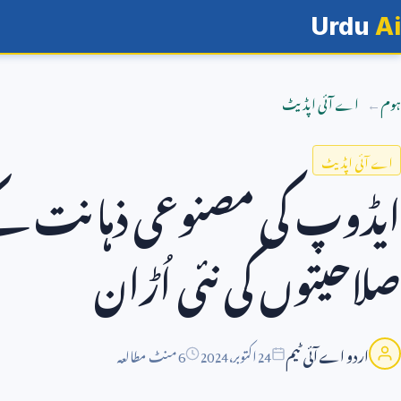
Urdu
Ai
ہوم
اے آئی اپڈیٹ
اے آئی اپڈیٹ
ایڈوپ کی مصنوعی ذہانت کے 
صلاحیتوں کی نئی اُڑان
اردو اے آئی ٹیم
24
اکتوبر،
2024
6 منٹ مطالعہ