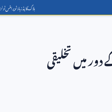
بلاگ
گائیڈز
ہاؤ ٹو
پرامٹس
ٹولز
دور میں تخلیقی