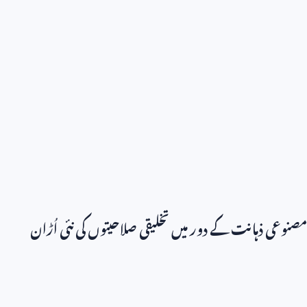
مصنوعی ذہانت کے دور میں تخلیقی صلاحیتوں کی نئی اُڑان