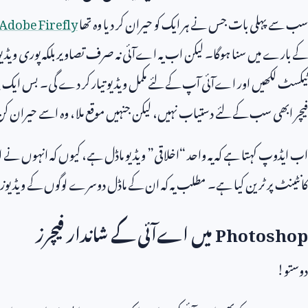
سب سے پہلی بات جس نے ہر ایک کو حیران کر دیا وہ تھا
Adobe Firefly
کے بارے میں سنا ہوگا۔ لیکن اب یہ اےآئی نہ صرف تصاویر بلکہ پوری ویڈیو
ٹیکسٹ لکھیں اور اےآئی آپ کے لئے مکمل ویڈیو تیار کر دے گی۔ بس ایک پرا
فیچر ابھی سب کے لئے دستیاب نہیں، لیکن جنہیں موقع ملا، وہ اسے حیران 
اب ایڈوپ کہتا ہے کہ یہ واحد “اخلاقی” ویڈیو ماڈل ہے، کیوں کہ انہوں نے ا
کانٹینٹ پر ٹرین کیا ہے۔ مطلب یہ کہ ان کے ماڈل دوسرے لوگوں کے ویڈیوز ی
Photoshop
میں اےآئی کے شاندار فیچرز
دوستو!