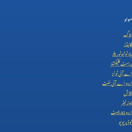
مواد
بلاگ
گائیڈز
ہاؤ ٹو ٹیوٹوریلز
پرامٹ کلیکشنز
اے آئی ٹولز
اردو اے آئی لغت
تلاش
نیوز لیٹر
اردو
AI
چیٹ
کوڈ پریویو