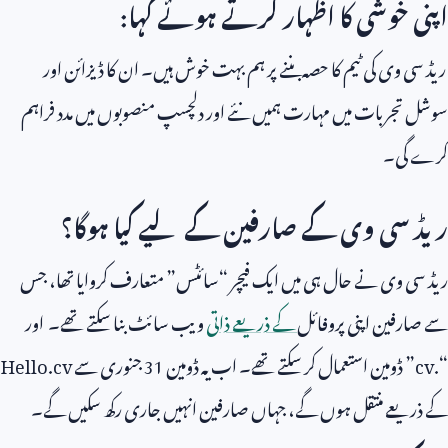
اپنی خوشی کا اظہار کرتے ہوئے کہا:
ریڈ سی وی کی ٹیم کا حصہ بننے پر ہم بہت خوش ہیں۔ ان کا ڈیزائن اور
سوشل تجربات میں مہارت ہمیں نئے اور دلچسپ منصوبوں میں مدد فراہم
کرے گی۔
ریڈ سی وی کے صارفین کے لیے کیا ہوگا؟
ریڈ سی وی نے حال ہی میں ایک فیچر “سائٹس” متعارف کروایا تھا، جس
سے صارفین اپنی پروفائل
کے ذریعے ذاتی
ویب سائٹ بنا سکتے تھے۔ اور
“.
cv
” ڈومین استعمال کر سکتے تھے۔ اب یہ ڈومین
31
جنوری سے
Hello.cv
کے ذریعے منتقل ہوں گے، جہاں صارفین انہیں جاری رکھ سکیں گے۔