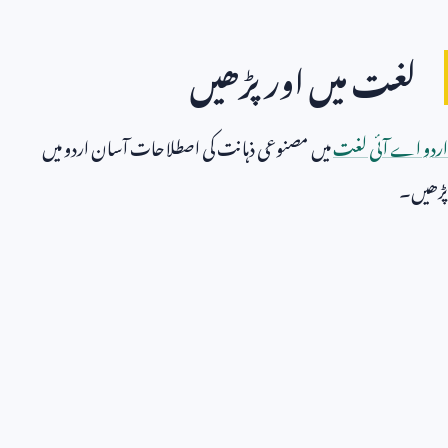
لغت میں اور پڑھیں
اردو اے آئی لغت
میں مصنوعی ذہانت کی اصطلاحات آسان اردو میں
پڑھیں۔