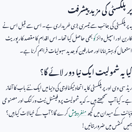
پرپلکسٹی کی مزید پیشرفت
یہ پرپلکسٹی کی جانب سے تیسری بڑی خریداری ہے۔ اس سے قبل اس نے
کاربن اور اسپیل وائز
کو
بھی حاصل کیا تھا۔ اس اقدام کا مقصد کارپوریٹ
استعمال کو بہتر بنانا اور صارفین کو جدید سہولیات فراہم کرنا ہے۔
کیا یہ شمولیت ایک نیا دور لائے گا؟
ریڈ سی وی اور پرپلکسٹی کا یہ اتحاد ٹیکنالوجی کی دنیا میں ایک نئے باب کا آغاز
ہے۔ کیا آپ سمجھتے ہیں ۔ کہ یہ شمولیت پروفیشنل نیٹ ورکنگ اور مصنوعی
ذہانت کے میدان میں کچھ
منفرد پیش
کرے گا؟ آپ کے خیالات کیا ہیں؟
ہمیں کمنٹس میں ضرور بتائیں!