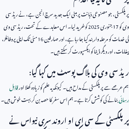
پرپلکسٹی، جو مصنوعی ذہانت پر مبنی ایک جدید سرچ انجن ہے، نے ریڈ سی
وی کو
17
جنوری
2025
کو خرید لیا۔ اس معاہدے کے تحت، ریڈ سی وی
کی خدمات کو مرحلہ وار بند کیا جا رہا ہے، اور صارفین
16
مئی تک اپنی پروفائلز،
پیغامات، اور دیگر ڈیٹا کو ایکسپورٹ کر سکتے ہیں۔
ریڈ سی وی کی بلاگ پوسٹ میں کہا گیا:
ہم عرصے سے پرپلکسٹی کے مداح ہیں۔ کیونکہ یہ علم کو زیادہ کھلا اور
قابل
رسائی
بنانے کی کوشش کرتا ہے۔ ہم اس سفر کا حصہ بن کر بہت خوش ہیں۔
پرپلکسٹی کے سی ای او اروند سری نیواس نے