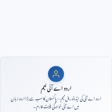
اردو اے آئی ٹیم
اردو اے آئی کی ایڈیٹوریل ٹیم — پاکستان کا سب سے بڑا اردو زبان
میں اے آئی خواندگی پلیٹ فارم۔