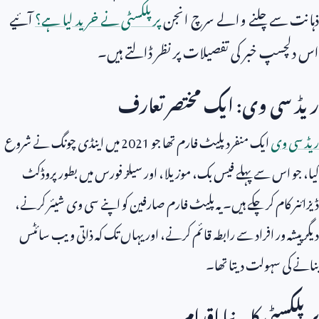
ذہانت سے چلنے والے سرچ انجن
پرپلکسٹی نے خرید لیا ہے؟
آئیے
اس دلچسپ خبر کی تفصیلات پر نظر ڈالتے ہیں۔
ریڈ سی وی: ایک مختصر تعارف
ریڈ سی وی
ایک منفرد پلیٹ فارم تھا جو
2021
میں اینڈی چونگ نے شروع
کیا، جو اس سے پہلے فیس بک، موزیلا، اور سیلز فورس میں بطور پروڈکٹ
ڈیزائنر کام کر چکے ہیں۔ یہ پلیٹ فارم صارفین کو اپنے سی وی شیئر کرنے،
دیگر پیشہ ور افراد سے رابطہ قائم کرنے، اور یہاں تک کہ ذاتی ویب سائٹس
بنانے کی سہولت دیتا تھا۔
پرپلکسٹی کا یہ نیا اقدام