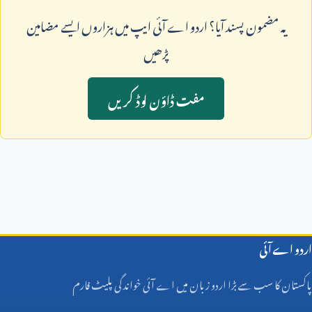
يہ مضمون پسند آيا؟ اردو اے آئی ايپ ميں ہزاروں ايسے مضامين
پڑھيں
مفت ڈاؤن لوڈ کريں
اردو اے آئی
پاکستان کا سب سے بڑا اردو زبان میں اے آئی خواندگی پلیٹ فارم