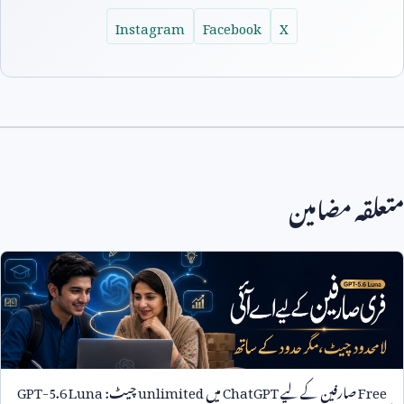
Instagram
Facebook
X
متعلقہ مضامین
Free
صارفین کے لیے
ChatGPT
میں
unlimited
چیٹ:
GPT-5.6 Luna