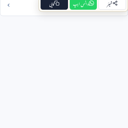
شیئر
واٹس ایپ
کاپی
فہرست مضمون