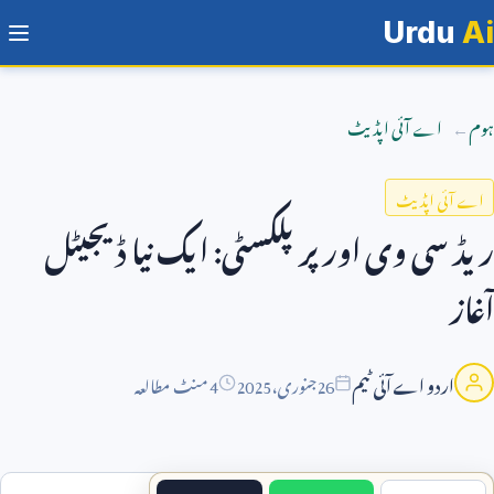
Urdu
Ai
ہوم
اے آئی اپڈیٹ
اے آئی اپڈیٹ
ریڈ سی وی اور پرپلکسٹی: ایک نیا ڈیجیٹل
آغاز
اردو اے آئی ٹیم
26
جنوری،
2025
4 منٹ مطالعہ