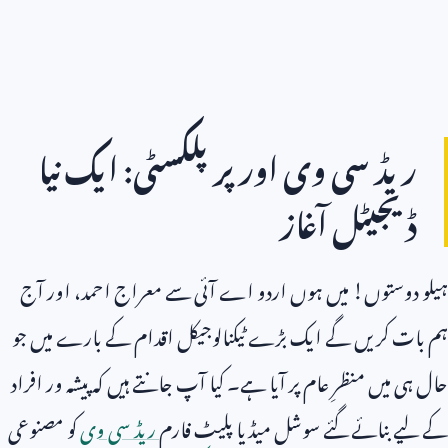
ریڈ سی وی اور پرپلکسٹی: ایک نیا
ڈیجیٹل آغاز
ہیلو دوستوں! میں ہوں اردو اے آئی سے معراج احمد، اور آج
ہم بات کریں گے ایک بڑے ٹیکنالوجیکل اقدام کے بارے میں جو
حال ہی میں منظرِ عام پر آیا ہے۔ کیا آپ جانتے ہیں کہ پیشہ ور افراد
کے لیے بنائے گئے سوشل میڈیا پلیٹ فارم
ریڈ سی وی
کو مصنوعی