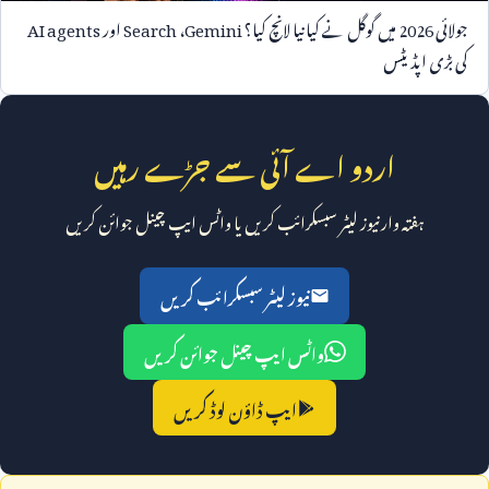
جولائی
2026
میں گوگل نے کیا نیا لانچ کیا؟
Gemini
،
Search
اور
AI agents
کی بڑی اپڈیٹس
اردو اے آئی سے جڑے رہیں
ہفتہ وار نیوز لیٹر سبسکرائب کریں یا واٹس ایپ چینل جوائن کریں
نیوز لیٹر سبسکرائب کریں
واٹس ایپ چینل جوائن کریں
ایپ ڈاؤن لوڈ کریں