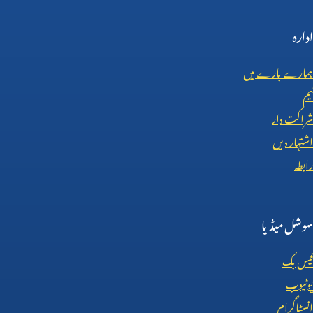
ادارہ
ہمارے بارے میں
ٹیم
شراکت دار
اشتہار دیں
رابطہ
سوشل میڈیا
فیس بک
یوٹیوب
انسٹاگرام