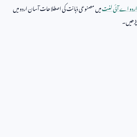
اردو اے آئی لغت
میں مصنوعی ذہانت کی اصطلاحات آسان اردو میں
پڑھیں۔