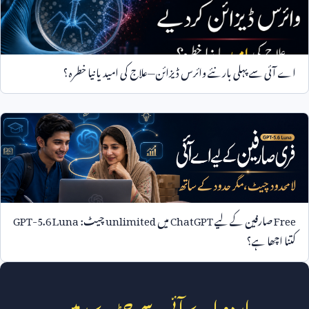
اے آئی سے پہلی بار نئے وائرس ڈیزائن—علاج کی امید یا نیا خطرہ؟
Free
صارفین کے لیے
ChatGPT
میں
unlimited
چیٹ:
GPT-5.6 Luna
کتنا اچھا ہے؟
اردو اے آئی سے جڑے رہیں