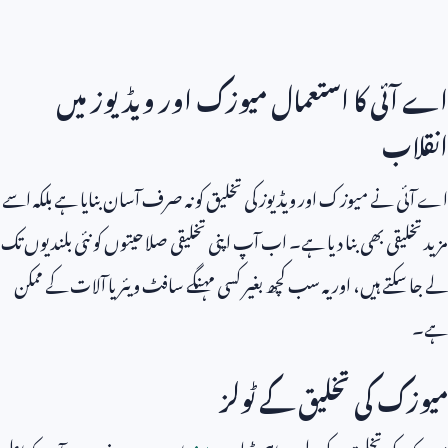
اے آئی کا استعمال میوزک اور ویڈیوز میں
انقلاب
اے آئی نے میوزک اور ویڈیوز کی تخلیق کو نہ صرف آسان بنایا ہے بلکہ اسے
مزید تخلیقی بھی بنا دیا ہے۔ اب آپ اپنی تخلیقی صلاحیتوں کو نئی بلندیوں تک
لے جا سکتے ہیں، اور یہ سب کچھ بغیر کسی مہنگے سافٹ ویئر یا آلات کے ممکن
ہے۔
میوزک کی تخلیق کے ٹولز