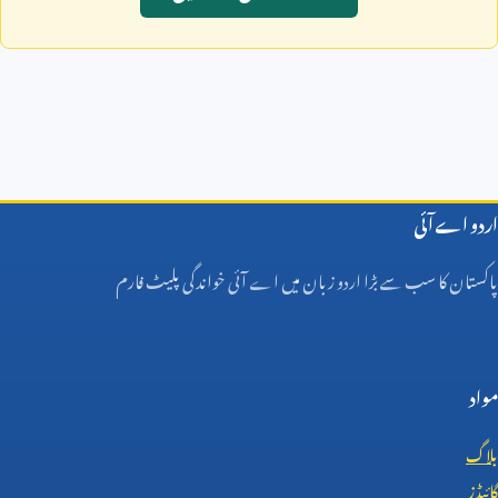
اردو اے آئی
پاکستان کا سب سے بڑا اردو زبان میں اے آئی خواندگی پلیٹ فارم
مواد
بلاگ
گائیڈز