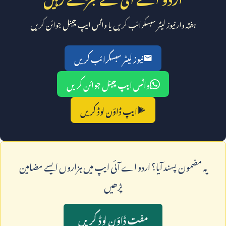
ہفتہ وار نیوز لیٹر سبسکرائب کریں یا واٹس ایپ چینل جوائن کریں
نیوز لیٹر سبسکرائب کریں
واٹس ایپ چینل جوائن کریں
ایپ ڈاؤن لوڈ کریں
يہ مضمون پسند آيا؟ اردو اے آئی ايپ ميں ہزاروں ايسے مضامين
پڑھيں
مفت ڈاؤن لوڈ کريں