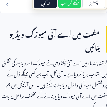
شیئر
واٹس ایپ
کاپی
فہرست مضمون
مفت میں اے آئی میوزک ویڈیو
بنائیں
گزشتہ چند ماہ میں اے آئی ٹیکنالوجی نے میوزک اور ویڈیوز کی تخلیق
میں انقلاب برپا کر دیا ہے۔ آج کل، آپ بغیر کسی مہنگے ٹول کے
پروفیشنل معیار کی وائرل ویڈیوز بنا سکتے ہیں۔ اس آرٹیکل میں ہم
مفت میں اے آئی میوزک ویڈیو بنانے کے مختلف مراحل پر بات
کریں گے۔