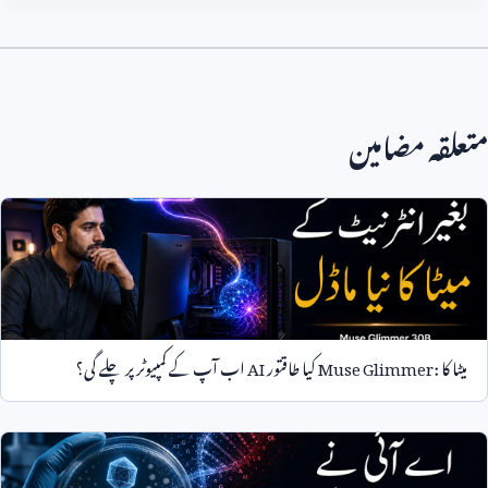
متعلقہ مضامین
میٹا کا
Muse Glimmer:
کیا طاقتور
AI
اب آپ کے کمپیوٹر پر چلے گی؟