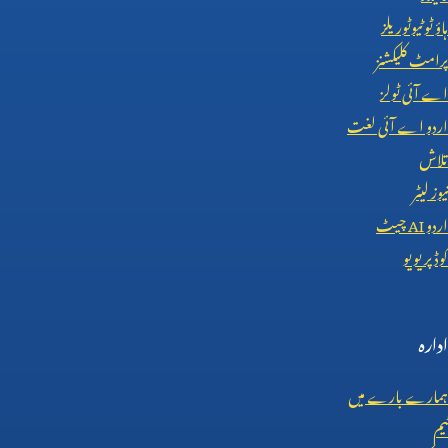
ہاؤ ٹو ٹیوٹوریلز
پرامٹ کلیکشنز
اے آئی ٹولز
اردو اے آئی لغت
تلاش
نیوز لیٹر
اردو
AI
چیٹ
کوڈ پریویو
ادارہ
ہمارے بارے میں
ٹیم