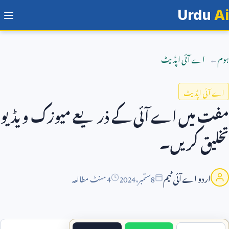
Urdu
Ai
ہوم
اے آئی اپڈیٹ
اے آئی اپڈیٹ
مفت میں اے آئی کے ذریعے میوزک ویڈیو
تخلیق کریں۔
اردو اے آئی ٹیم
8
ستمبر،
2024
4 منٹ مطالعہ