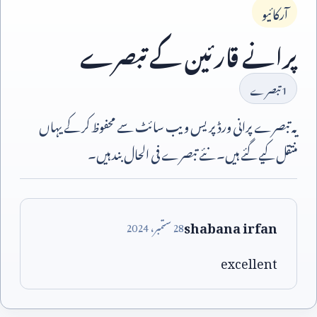
آرکائیو
پرانے قارئین کے تبصرے
1
تبصرے
یہ تبصرے پرانی ورڈپریس ویب سائٹ سے محفوظ کر کے یہاں
منتقل کیے گئے ہیں۔ نئے تبصرے فی الحال بند ہیں۔
shabana irfan
28
ستمبر،
2024
excellent