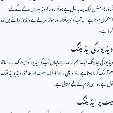
لُما ڈریم مشین ایک جدید ٹول ہے جو تصاویر کو ویڈیوز میں بدلنے کے لیے
استعمال ہوتا ہے۔ یہ آپ کو تیز رفتار اور موثر طریقے سے ویڈیوز بنانے میں مدد
کرتا ہے۔
ویڈیوز کی ایڈیٹنگ
ویڈیوز کی ایڈیٹنگ ایک اہم مرحلہ ہے جہاں آپ کو ویڈیوز کو میوزک کے ساتھ
ہم آہنگ کرنا ہوتا ہے۔
ڈاونچی ریزالو
ایک مفت اور
طاقتور ویڈیو ایڈیٹنگ
ٹول ہے جو اس کام کے لیے مثالی ہے۔
بیٹ پر ایڈیٹنگ