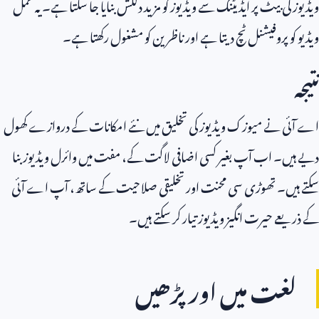
ویڈیوز کی بیٹ پر ایڈیٹنگ سے ویڈیوز کو مزید دلکش بنایا جا سکتا ہے۔ یہ عمل
ویڈیو کو پروفیشنل ٹچ دیتا ہے اور ناظرین کو مشغول رکھتا ہے۔
نتیجہ
اے آئی نے میوزک ویڈیوز کی تخلیق میں نئے امکانات کے دروازے کھول
دیے ہیں۔ اب آپ بغیر کسی اضافی لاگت کے، مفت میں وائرل ویڈیوز بنا
سکتے ہیں۔ تھوڑی سی محنت اور تخلیقی صلاحیت کے ساتھ، آپ اے آئی
کے ذریعے حیرت انگیز ویڈیوز تیار کر سکتے ہیں۔
لغت میں اور پڑھیں