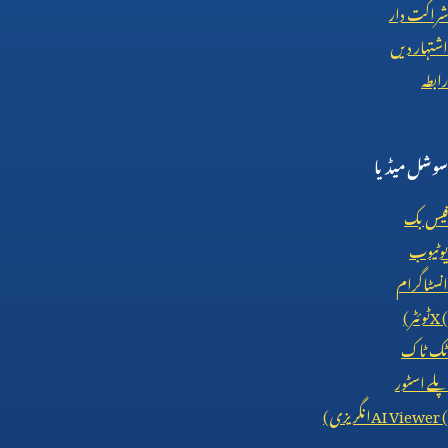
شراکت دار
اشتہار دیں
رابطہ
سوشل میڈیا
فیس بک
یوٹیوب
انسٹاگرام
X (
ٹوئٹر)
ٹک ٹاک
پلے اسٹور
AI Viewer (
انگریزی)