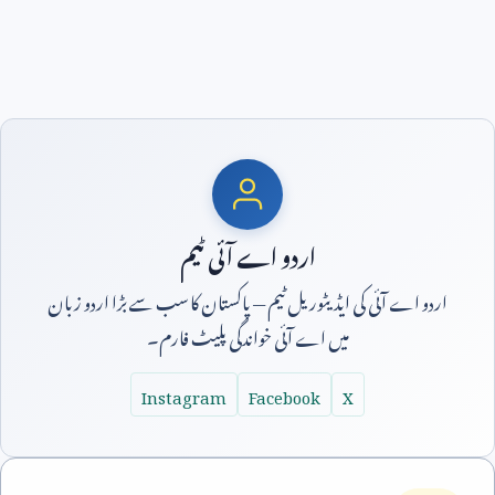
اردو اے آئی ٹیم
اردو اے آئی کی ایڈیٹوریل ٹیم — پاکستان کا سب سے بڑا اردو زبان
میں اے آئی خواندگی پلیٹ فارم۔
Instagram
Facebook
X