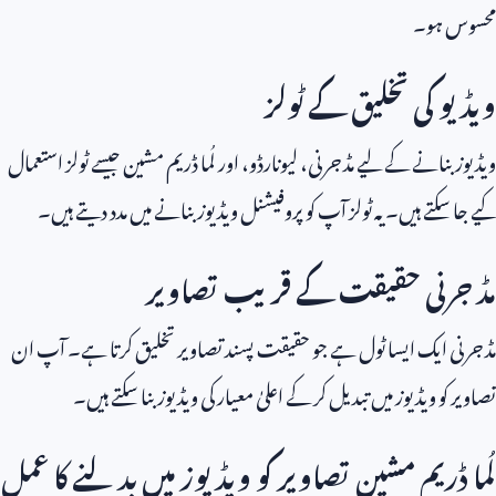
محسوس ہو۔
ویڈیو کی تخلیق کے ٹولز
ویڈیوز بنانے کے لیے مڈ جرنی، لیونارڈو، اور لُما ڈریم مشین جیسے ٹولز استعمال
کیے جا سکتے ہیں۔ یہ ٹولز آپ کو پروفیشنل ویڈیوز بنانے میں مدد دیتے ہیں۔
مڈ جرنی حقیقت کے قریب تصاویر
مڈ جرنی ایک ایسا ٹول ہے جو حقیقت پسند تصاویر تخلیق کرتا ہے۔ آپ ان
تصاویر کو ویڈیوز میں تبدیل کر کے اعلیٰ معیار کی ویڈیوز بنا سکتے ہیں۔
لُما ڈریم مشین تصاویر کو ویڈیوز میں بدلنے کا عمل