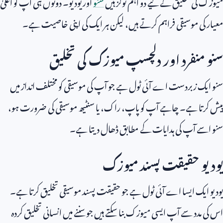
میوزک کی تخلیق کے لیے دو اہم ٹولز ہیں
سنو
اور یودیو۔ دونوں ہی آپ کو اعلیٰ
معیار کی موسیقی فراہم کرتے ہیں، لیکن ہر ایک کی اپنی خاصیت ہے۔
سنو منفرد اور دلچسپ میوزک کی تخلیق
سنو ایک زبردست اے آئی ٹول ہے جو آپ کی موسیقی کو مختلف انداز میں
پیش کرتا ہے۔ چاہے آپ کو پاپ، راک، یا سنٹیھ موسیقی کی ضرورت ہو،
سنو اسے آپ کی ہدایات کے مطابق ڈھال دیتا ہے۔
یودیو حقیقت پسند میوزک
یودیو ایک ایسا اے آئی ٹول ہے جو حقیقت پسند موسیقی تخلیق کرتا ہے۔
اس کی مدد سے آپ ایسی میوزک بنا سکتے ہیں جو سننے میں انسانی تخلیق کردہ