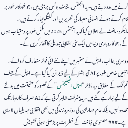
کرنے میں مدد دیتے ہیں۔ یہ ایجنٹس، چیٹ بوٹس پر مبنی ہیں، جو خودکار طور پر
کام کرتے ہوئے انسانی معیار کی تحریریں اور گفتگو تیار کرتے ہیں۔
مائیکروسافٹ نے اعلان کیا کہ یہ ایجنٹس
2025
میں مکمل طور پر دستیاب ہوں
گے، جو کاروباری دنیا میں ایک نئی انقلابی تبدیلی کا آغاز کریں گے۔
دوسری جانب، ایپل نے ستمبر میں اپنے نئے آئی فونز متعارف کروائے۔
جنہیں خاص طور پر
AI
آپریشنز کے لیے ڈیزائن کیا گیا ہے۔ ایپل کے چیف
ٹم کک کے مطابق، یہ ماڈلز “
ایپل انٹیلیجنس
” کے تصور کو حقیقت میں بدلنے
کے لیے تیار کیے گئے ہیں۔ یہ پیشرفت ظاہر کرتی ہے کہ
AI
صرف کاروبار تک
محدود نہیں، بلکہ عام صارفین کی روزمرہ زندگی میں بھی انقلابی تبدیلیاں لا رہی
ہے۔### مصنوعی ذہانت کے خطرات پر بڑھتی ہوئی تشویش