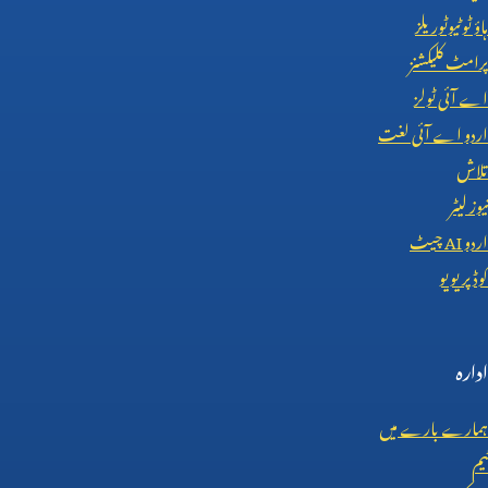
ہاؤ ٹو ٹیوٹوریلز
پرامٹ کلیکشنز
اے آئی ٹولز
اردو اے آئی لغت
تلاش
نیوز لیٹر
اردو
AI
چیٹ
کوڈ پریویو
ادارہ
ہمارے بارے میں
ٹیم