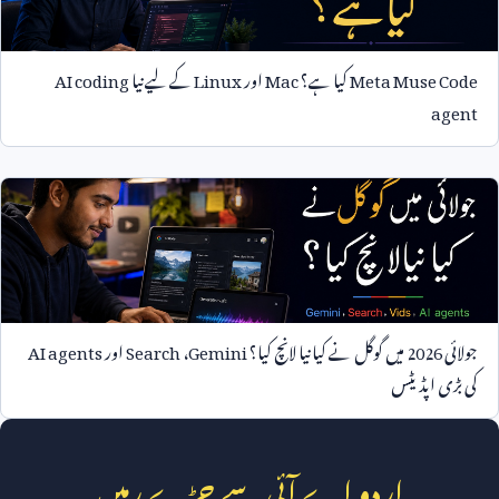
Meta Muse Code
کیا ہے؟
Mac
اور
Linux
کے لیے نیا
AI coding
agent
جولائی
2026
میں گوگل نے کیا نیا لانچ کیا؟
Gemini
،
Search
اور
AI agents
کی بڑی اپڈیٹس
اردو اے آئی سے جڑے رہیں