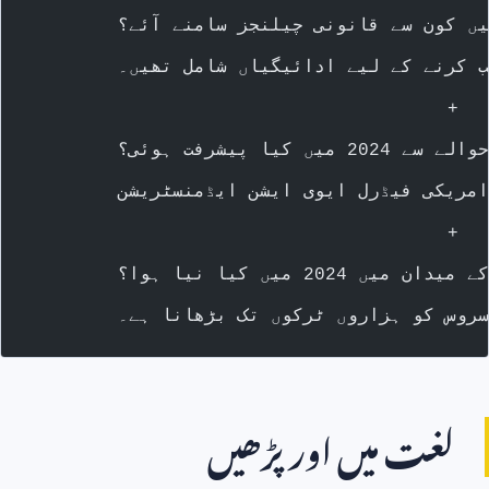
خب کرنے کے لیے ادائیگیاں شامل تھیں۔
        +
        +
لغت میں اور پڑھیں