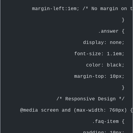
        margin-left:1em; /* No margin on t
    }
    .answer {
        display: none;
        font-size: 1.1em;
        color: black;
        margin-top: 10px;
    }
    /* Responsive Design */
    @media screen and (max-width: 768px) {
        .faq-item {