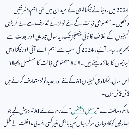
2024
میں، دنیا نے ٹیکنالوجی کے میدان میں کئی اہم پیشرفتیں
دیکھیں۔ مصنوعی ذہانت کے نئے ٹولز کے تعارف سے لے کر بڑی
کمپنیوں کے خلاف قانونی چیلنجز تک، یہ سال تبدیلی اور جدت سے
بھرپور رہا۔ آئیے،
2024
کی سب سے اہم اے آئی اورٹیکنالوجی
کہانیوں کا جائزہ لیتے ہیں۔### مصنوعی ذہانت کا مسلسل پھیلاؤ
اس سال، ٹیکنالوجی کمپنیاں
AI
کے نئے اور جدید ٹولز متعارف کرانے میں
پیش پیش رہیں۔
مائیکروسافٹ نے “
پرسنل ایجنٹس
” کے نام سے نئے
AI
ٹولز پیش کیے جو
صارفین کو کاروباری سرگرمیاں کم یا بالکل بغیر کسی انسانی مداخلت کے مکمل