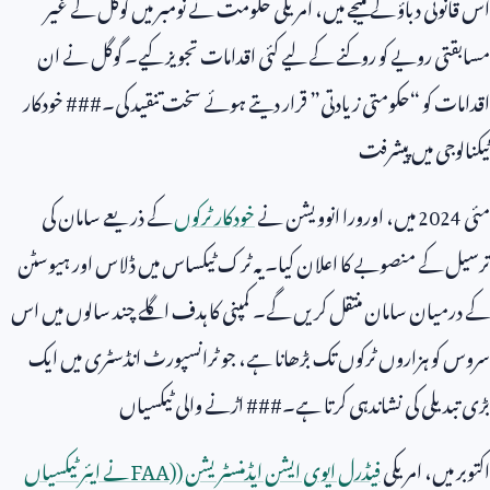
اس قانونی دباؤ کے نتیجے میں، امریکی حکومت نے نومبر میں گوگل کے غیر
مسابقتی رویے کو روکنے کے لیے کئی اقدامات تجویز کیے۔ گوگل نے ان
اقدامات کو “حکومتی زیادتی” قرار دیتے ہوئے سخت تنقید کی۔### خودکار
ٹیکنالوجی میں پیشرفت
مئی
2024
میں، اورورا انوویشن نے
خودکار ٹرکوں
کے ذریعے سامان کی
ترسیل کے منصوبے کا اعلان کیا۔ یہ ٹرک ٹیکساس میں ڈلاس اور ہیوسٹن
کے درمیان سامان منتقل کریں گے۔ کمپنی کا ہدف اگلے چند سالوں میں اس
سروس کو ہزاروں ٹرکوں تک بڑھانا ہے، جو ٹرانسپورٹ انڈسٹری میں ایک
بڑی تبدیلی کی نشاندہی کرتا ہے۔### اڑنے والی ٹیکسیاں
اکتوبر میں، امریکی
فیڈرل ایوی ایشن ایڈمنسٹریشن (
FAA)
نے ایئر ٹیکسیاں