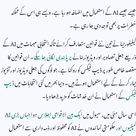
جیسے جیسے
AI
کے استعمال میں اضافہ ہو رہا ہے، ویسے ہی اس کے ممکنہ
خطرات پر بھی توجہ دی جا رہی ہے۔
کیلیفورنیا نے تین نئے قوانین متعارف کرائے تاکہ انتخابی مہمات میں
AI
کے
ذریعے جعلی تصاویر اور ویڈیوز بنانے
پر پابندی لگائی جا سکے
۔ ان قوانین کا
مقصد خاص طور پر ڈیپ فیکس کو روکنا ہے، جو لوگوں کی جعلی ویڈیوز اور آڈیوز
تیار کرنے کے لیے استعمال ہوتے ہیں۔ دنیا بھر میں کئی انتخابات میں
ڈیپ
فیکس
کے استعمال نے ان خدشات کو مزید بڑھا دیا۔
اسی سال مئی میں، سیول میں
ایک بین الاقوامی اجلاس ہوا جہاں بڑی
AI
کمپنیوں اور
حکومتی نمائندوں نے
AI
کو محفوظ اور ذمہ داری سے استعمال