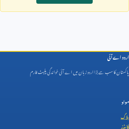
اردو اے آئی
پاکستان کا سب سے بڑا اردو زبان میں اے آئی خواندگی پلیٹ فارم
مواد
بلاگ
گائیڈز