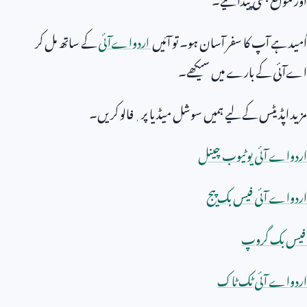
اُمید ہے آپ کا سفر آسان ہو۔ تو آئیں
اردواےآئی
کے ساتھ مل کر
اےآئی کے بارے میں سیکھے۔
مزید اپڈیٹس کے لیے ہمیں سوشل میڈیا پر ٖفالو کریں۔
اردواے آئی یوٹیوب چینل
اردواے آئی فیس بک پیج
فیس بک گروپ
اردواے آئی ٹک ٹاک