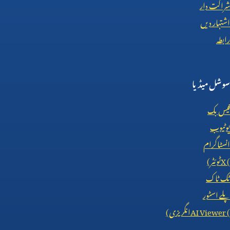
شراکت دار
اشتہار دیں
رابطہ
سوشل میڈیا
فیس بک
یوٹیوب
انسٹاگرام
X (
ٹوئٹر)
ٹک ٹاک
پلے اسٹور
AI Viewer (
انگریزی)