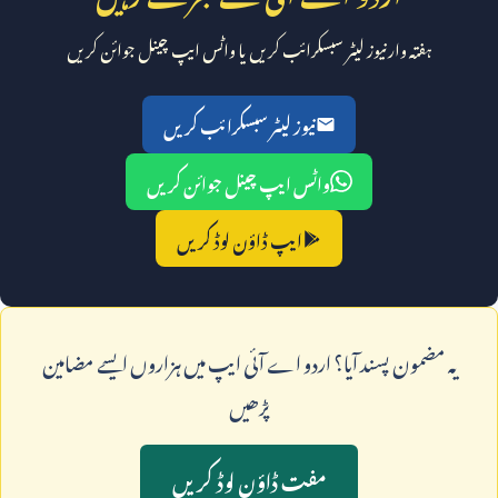
ہفتہ وار نیوز لیٹر سبسکرائب کریں یا واٹس ایپ چینل جوائن کریں
نیوز لیٹر سبسکرائب کریں
واٹس ایپ چینل جوائن کریں
ایپ ڈاؤن لوڈ کریں
يہ مضمون پسند آيا؟ اردو اے آئی ايپ ميں ہزاروں ايسے مضامين
پڑھيں
مفت ڈاؤن لوڈ کريں