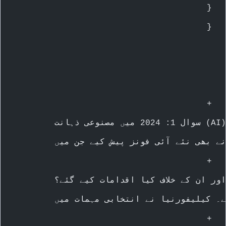
        }
    }
        +
        +
        +