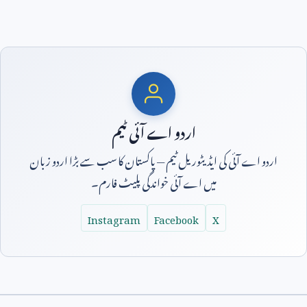
اردو اے آئی ٹیم
اردو اے آئی کی ایڈیٹوریل ٹیم — پاکستان کا سب سے بڑا اردو زبان
میں اے آئی خواندگی پلیٹ فارم۔
Instagram
Facebook
X