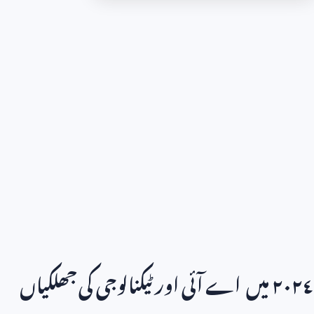
٢٠٢٤ میں اے آئی اور ٹیکنالوجی کی جھلکیاں