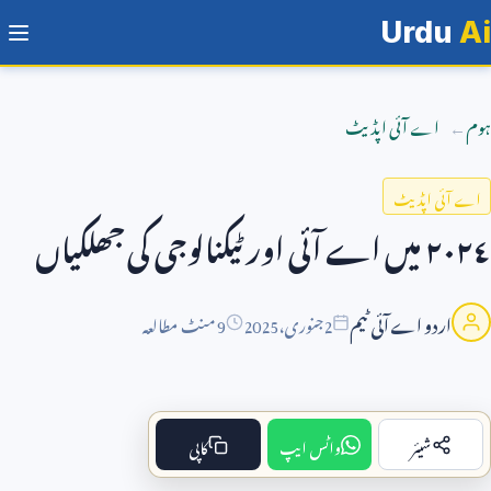
Urdu
Ai
ہوم
اے آئی اپڈیٹ
اے آئی اپڈیٹ
٢٠٢٤ میں اے آئی اور ٹیکنالوجی کی جھلکیاں
اردو اے آئی ٹیم
2
جنوری،
2025
9 منٹ مطالعہ
شیئر
واٹس ایپ
کاپی