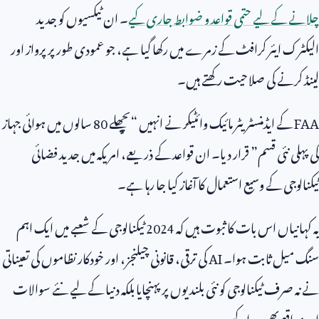
چلانے کے لیے حتمی قواعد و ضوابط جاری کیے
۔ ان ٹیکسیوں کو جدید
الیکٹرک ایئر کرافٹ کے زمرے میں رکھا گیا ہے، جو عمودی طور پر پرواز اور
لینڈ کرنے کی صلاحیت رکھتے ہیں۔
FAA
کے ایڈمنسٹریٹر مائیک وائٹیکر نے انہیں “پچھلے
80
سالوں میں ہوائی جہاز
کی پہلی نئی قسم” قرار دیا۔ ان قواعد کے ذریعے، امریکہ میں جدید فضائی
ٹیکنالوجی کے وسیع استعمال کا آغاز کیا جا رہا ہے۔
یہ کہانیاں اس بات کا ثبوت ہیں کہ
2024
ٹیکنالوجی کے شعبے میں ایک اہم
سنگ میل ثابت ہوا۔
AI
کی ترقی، قانونی چیلنجز، اور خودکار نظاموں کی تعیناتی
نے نہ صرف ٹیکنالوجی کو نئی بلندیوں پر پہنچایا بلکہ دنیا کے لیے نئے سوالات
اور مواقع بھی پیدا کیے۔