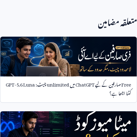
متعلقہ مضامین
Free
صارفین کے لیے
ChatGPT
میں
unlimited
چیٹ:
GPT-5.6 Luna
کتنا اچھا ہے؟