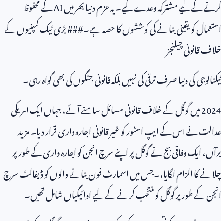
کرنے کے لیے مشترکہ وعدے کیے۔ یہ عزم دنیا بھر میں
AI
کے محفوظ
استعمال کو یقینی بنانے کی کوششوں کا حصہ ہے۔### بڑی ٹیک کمپنیوں کے
خلاف قانونی چیلنجز
ٹیکنالوجی کی دنیا صرف ترقی کی نہیں بلکہ قانونی جنگوں کی بھی گواہ رہی۔
2024
میں گوگل کے خلاف قانونی مسائل سامنے آئے، جہاں ایک امریکی
عدالت نے اس کے ایپ اسٹور کو غیر قانونی اجارہ داری قرار دیا۔ مزید
برآں، ایک وفاقی جج نے گوگل پر اپنے سرچ انجن کو اجارہ داری کے طور پر
چلانے کا الزام لگایا،۔جس میں اسمارٹ فون بنانے والوں کو ڈیفالٹ سرچ
انجن کے طور پر گوگل کو منتخب کرنے کے لیے ادائیگیاں شامل تھیں۔