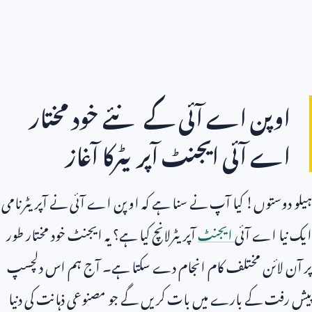
اوپن اے آئی کے نئے خود مختار
اے آئی ایجنٹ آپریٹرکا آغاز
ہیلو دوستوں! کیا آپ نے سنا ہے کہ اوپن اے آئی نے آپریٹرنامی
ایک نیا اے آئی
ایجنٹ
آپریٹرلانچ کیا ہے؟ یہ ایجنٹ خود مختار طور
پر آن لائن مختلف کام انجام دے سکتا ہے۔ آج ہم اس دلچسپ
پیش رفت کے بارے میں بات کریں گے جو مصنوعی ذہانت کی دنیا