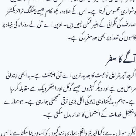
دشواری محسوس کرتا ہے۔ اس کے علاوہ، کچھ کام جیسے بینکنگ ٹرانزیکشنز
صارف کی نگرانی کے بغیر ممکن نہیں ہیں۔ اوپن اے آئی نے روزانہ کی بنیاد پر
کاموں کی تعداد پر بھی حد مقرر کی ہے۔
آگے کا سفر
اگرچہ آپریٹر اپنی نوعیت کا جدید ترین اے آئی ایجنٹ ہے۔ یہ ابھی ابتدائی
مراحل میں ہے اور دیگر کمپنیوں جیسے گوگل اور اینتھروپک سے مقابلہ کر رہا
ہے۔ تاہم، یہ ٹیکنالوجی
AI
کی اگلی بڑی ترقی سمجھی جا رہی ہے۔ جو ہمارے
ڈیجیٹل خدمات کے استعمال کا انداز بدل سکتی ہے۔
لیکن سوال یہ ہے: کیا آپریٹر واقعی ہماری زندگیوں کو آسان بنا سکتا ہے یا اس