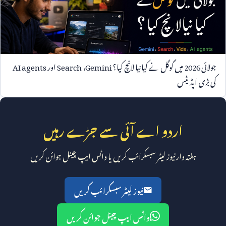
جولائی
2026
میں گوگل نے کیا نیا لانچ کیا؟
Gemini
،
Search
اور
AI agents
کی بڑی اپڈیٹس
اردو اے آئی سے جڑے رہیں
ہفتہ وار نیوز لیٹر سبسکرائب کریں یا واٹس ایپ چینل جوائن کریں
نیوز لیٹر سبسکرائب کریں
واٹس ایپ چینل جوائن کریں