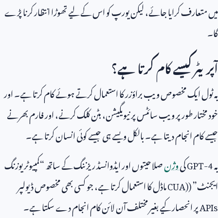
میں متعارف کرایا جائے، لیکن یورپ کو اس کے لیے تھوڑا انتظار کرنا پڑے
گا۔
آپریٹر کیسے کام کرتا ہے؟
یہ ٹول ایک مخصوص ویب براؤزر کا استعمال کرتے ہوئے کام کرتا ہے۔ اور
خود مختار طور پر ویب سائٹس پر نیویگیشن، بٹن کلک کرنے، اور فارم بھرنے
جیسے کام انجام دیتا ہے۔ بالکل ویسے ہی جیسے کوئی انسان کرتا ہے۔
یہ
GPT-4
کی
وژن
صلاحیتوں اور ایڈوانسڈ ریزننگ کے ساتھ “کمپیوٹر یوزنگ
ایجنٹ” (
CUA)
ماڈل کا استعمال کرتا ہے، جو کسی بھی مخصوص ڈیولپر
APIs
پر انحصار کیے بغیر مختلف آن لائن کام انجام دے سکتا ہے۔