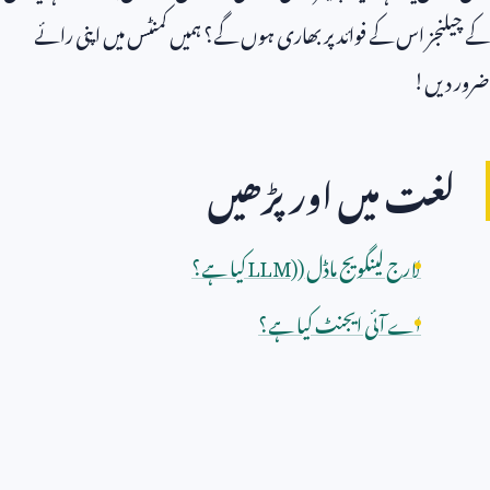
کے چیلنجز اس کے فوائد پر بھاری ہوں گے؟ ہمیں کمنٹس میں اپنی رائے
ضرور دیں!
لغت میں اور پڑھیں
لارج لینگویج ماڈل (
LLM)
کیا ہے؟
اے آئی ایجنٹ کیا ہے؟