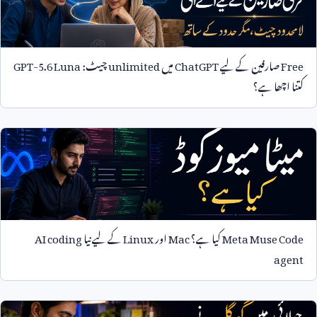
Free
صارفین کے لیے
ChatGPT
میں
unlimited
چیٹ:
GPT-5.6 Luna
کتنا اچھا ہے؟
Meta Muse Code
کیا ہے؟
Mac
اور
Linux
کے لیے نیا
AI coding
agent