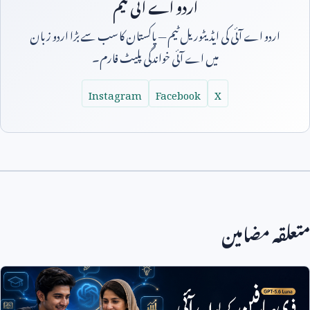
اردو اے آئی ٹیم
اردو اے آئی کی ایڈیٹوریل ٹیم — پاکستان کا سب سے بڑا اردو زبان
میں اے آئی خواندگی پلیٹ فارم۔
Instagram
Facebook
X
متعلقہ مضامین