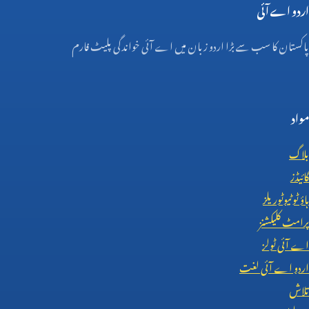
اردو اے آئی
پاکستان کا سب سے بڑا اردو زبان میں اے آئی خواندگی پلیٹ فارم
مواد
بلاگ
گائیڈز
ہاؤ ٹو ٹیوٹوریلز
پرامٹ کلیکشنز
اے آئی ٹولز
اردو اے آئی لغت
تلاش