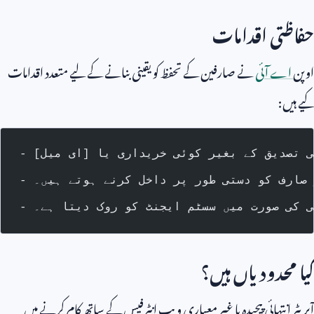
حفاظتی اقدامات
اوپن
اے آئی
نے صارفین کے تحفظ کو یقینی بنانے کے لیے متعدد اقدامات
کیے ہیں:
ر صارف کو دستی طور پر داخل کرنے ہوتے ہیں۔
می کی صورت میں سسٹم ایجنٹ کو روک دیتا ہے۔
کیا محدودیاں ہیں؟
آپریٹر انتہائی پیچیدہ یا غیر معیاری ویب انٹرفیس کے ساتھ کام کرنے میں