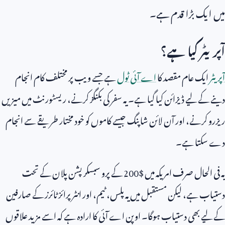
میں ایک بڑا قدم ہے۔
آپریٹر کیا ہے؟
آپریٹر
ایک عام مقصد کا
اے آئی ٹول
ہے جسے ویب پر مختلف کام انجام
دینے کے لیے ڈیزائن کیا گیا ہے۔ یہ سفر کی بکنگز کرنے، ریسٹورنٹ میں میزیں
ریزرو کرنے، اور آن لائن شاپنگ جیسے کاموں کو خود مختار طریقے سے انجام
دے سکتا ہے۔
یہ فی الحال صرف امریکہ میں $
200
کے پرو سبسکرپشن پلان کے تحت
دستیاب ہے، لیکن مستقبل میں یہ پلس، ٹیم، اور انٹرپرائز ٹائرز کے صارفین
کے لیے بھی دستیاب ہوگا۔ اوپن اے آئی کا ارادہ ہے کہ اسے مزید علاقوں