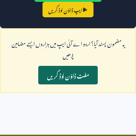
ایپ ڈاؤن لوڈ کریں
يہ مضمون پسند آيا؟ اردو اے آئی ايپ ميں ہزاروں ايسے مضامين
پڑھيں
مفت ڈاؤن لوڈ کريں