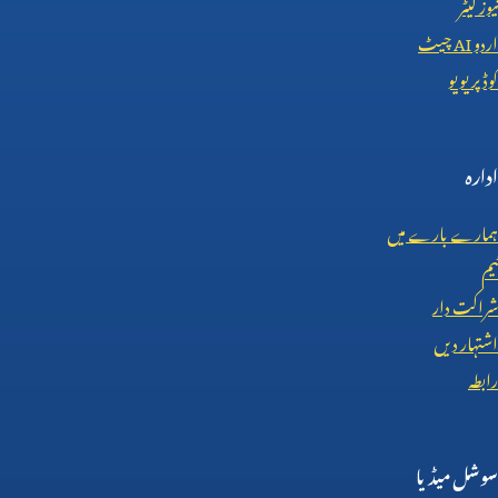
نیوز لیٹر
اردو
AI
چیٹ
کوڈ پریویو
ادارہ
ہمارے بارے میں
ٹیم
شراکت دار
اشتہار دیں
رابطہ
سوشل میڈیا