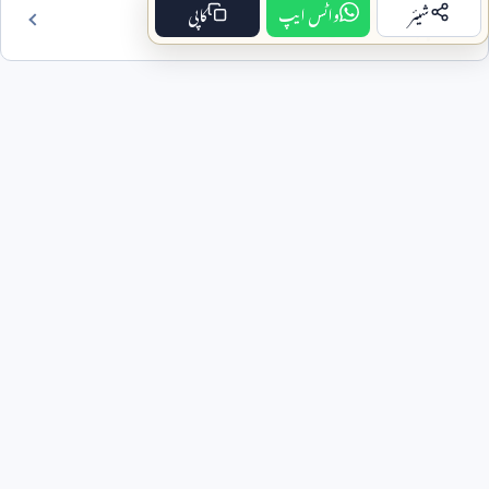
شیئر
واٹس ایپ
کاپی
فہرست مضمون