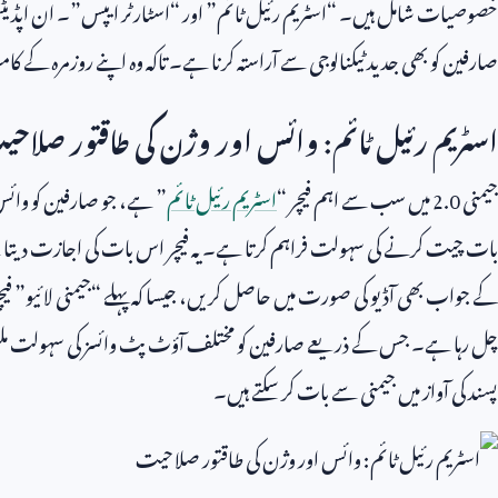
خصوصیات شامل ہیں۔ “اسٹریم رئیل ٹائم” اور “اسٹارٹر ایپس”۔ ان اپڈیٹس ک
صارفین کو بھی جدید ٹیکنالوجی سے آراستہ کرنا ہے۔ تاکہ وہ اپنے روزمرہ کے ک
اسٹریم رئیل ٹائم: وائس اور وژن کی طاقتور صلاح
جیمنی
2.0
میں سب سے اہم فیچر “
اسٹریم رئیل ٹائم
” ہے، جو صارفین کو وائ
بات چیت کرنے کی سہولت فراہم کرتا ہے۔ یہ فیچر اس بات کی اجازت دیتا
کے جواب بھی آڈیو کی صورت میں حاصل کریں، جیسا کہ پہلے “جیمنی لائیو” فیچر م
چل رہا ہے۔ جس کے ذریعے صارفین کو مختلف آؤٹ پٹ وائسز کی سہولت ملت
پسند کی آواز میں جیمنی سے بات کر سکتے ہیں۔