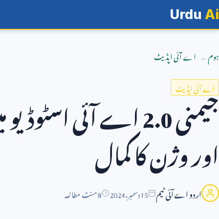
Urdu
Ai
ہوم
اے آئی اپڈیٹ
اے آئی اپڈیٹ
جیمنی
2.0
اے آئی اسٹوڈیو می
اور وژن کا کمال
اردو اے آئی ٹیم
15
دسمبر،
2024
8 منٹ مطالعہ