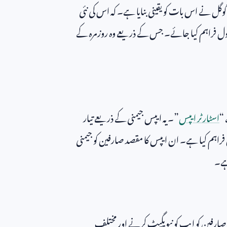
وگل نے اس بات کو یقینی بنایا ہے۔ کہ اس کی نئی
 ٹول فراہم کیا جائے۔ جس کے ذریعے وہ روزمرہ کے
 “
اسٹارٹر ایپس
”۔ یہ ایپس جیمنی کے ذریعے تیار
ں فراہم کیا ہے۔ ان ایپس کا مقصد صارفین کو جیمنی
ہے۔
رفین کو ایپ کو نیویگیٹ کرنے اور مختلف