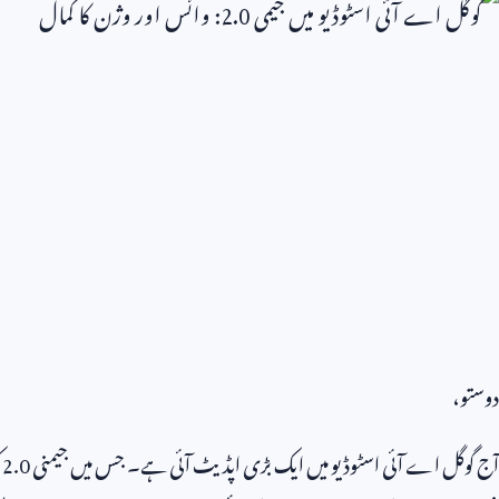
دوستو،
آج گوگل اے آئی اسٹوڈیو میں ایک بڑی اپڈیٹ آئی ہے۔ جس میں جیمنی
2.0
ک