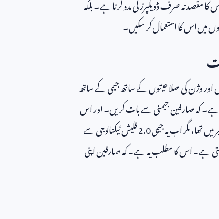
ا مقصد نہ صرف ڈویلپرز کی مدد کرنا ہے۔ بلکہ
اموں میں اس کا استعمال کر سکیں۔
یت
س اور وژن کی صلاحیتوں کے ساتھ جیمی کے ساتھ
 ہے۔ کہ صارفین جیمنی سے بات کریں۔ اور اس
یں تھا، مگر اب یہ جیمی
2.0
فلیش ٹیکنالوجی سے
ی ہے۔ اس کا مطلب یہ ہے۔ کہ صارفین اپنی