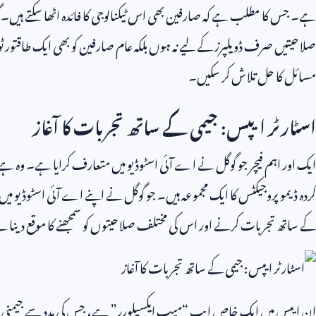
ہے۔ جس کا مطلب ہے کہ صارفین بھی اس ٹیکنالوجی کا فائدہ اٹھا سکتے ہیں۔ گ
صلاحیتیں صرف ڈویلپرز کے لیے نہ ہوں بلکہ عام صارفین کو بھی ایک طاقتور
مسائل کا حل تلاش کر سکیں۔
اسٹارٹر ایپس: جیمی کے ساتھ تجربات کا آغاز
ایک اور اہم فیچر جو گوگل نے اے آئی اسٹوڈیو میں متعارف کرایا ہے۔ وہ ہے
کردہ ڈیمو پروجیکٹس کا ایک مجموعہ ہیں۔ جو گوگل نے اپنے اے آئی اسٹوڈیو می
کے ساتھ تجربات کرنے اور اس کی مختلف صلاحیتوں کو سمجھنے کا موقع دینا 
ان ایپس میں ایک خاص ایپ “میپ ایکسپلورر” ہے، جس کی مدد سے جیمنی صا