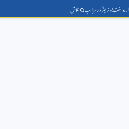
اردو لغت
نیوز لیٹر
کورسز
ایپ
تلاش