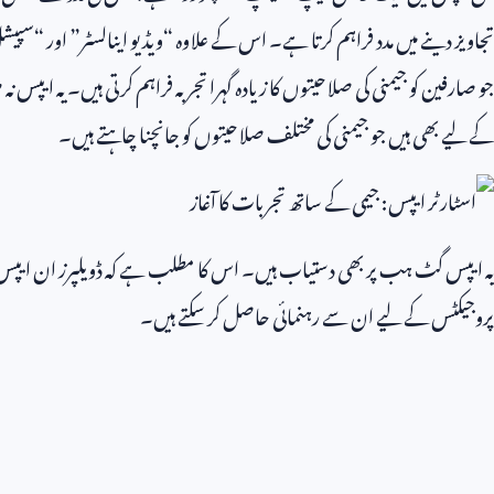
تجاویز دینے میں مدد فراہم کرتا ہے۔ اس کے علاوہ “ویڈیو اینالسٹر” اور “س
جو صارفین کو جیمنی کی صلاحیتوں کا زیادہ گہرا تجربہ فراہم کرتی ہیں۔ یہ ایپس ن
کے لیے بھی ہیں جو جیمنی کی مختلف صلاحیتوں کو جانچنا چاہتے ہیں۔
یہ ایپس گٹ ہب پر بھی دستیاب ہیں۔ اس کا مطلب ہے کہ ڈویلپرز ان ایپس کو 
پروجیکٹس کے لیے ان سے رہنمائی حاصل کر سکتے ہیں۔