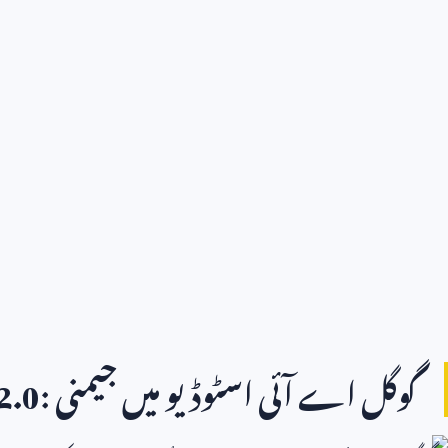
گوگل اے آئی اسٹوڈیو میں جیمنی
2.0: