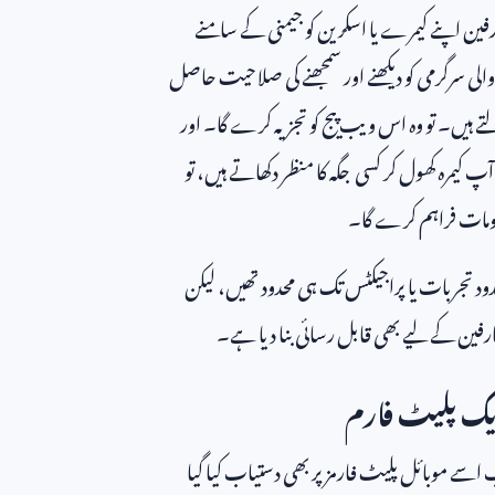
 اپنے کیمرے یا اسکرین کو جیمنی کے سامنے
الی سرگرمی کو دیکھنے اور سمجھنے کی صلاحیت حاصل
ے ہیں۔ تو وہ اس ویب پیج کو تجزیہ کرے گا۔ اور
یمرہ کھول کر کسی جگہ کا منظر دکھاتے ہیں، تو
ومات فراہم کرے گا۔
د تجربات یا پراجیکٹس تک ہی محدود تھیں، لیکن
فین کے لیے بھی قابل رسائی بنا دیا ہے۔
ایک پلیٹ فارم
ب اسے موبائل پلیٹ فارمز پر بھی دستیاب کیا گیا