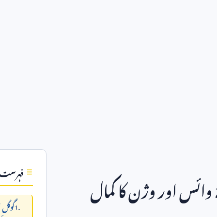
فہرست
وائس اور وژن کا کمال
گوگل ا