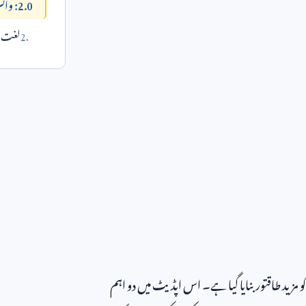
2.0: وائس اور وژن کا کمال
لغت می
و مزید طاقتور بنایا گیا ہے۔ اس اپڈیٹ میں دو اہم