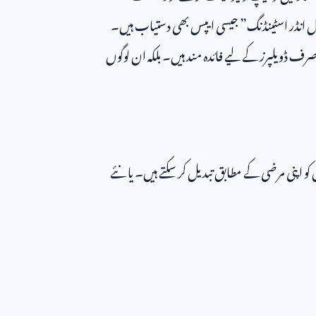
پیشل انڈر اسٹینڈنگ” جیسی ایپس بھی دستیاب ہیں۔
ہ صرف ڈویلپرز کے لیے فائدہ مند ہیں۔ بلکہ ان لوگوں
اپنی مرضی کے مطابق تبدیل کر سکتے ہیں۔ یا نئے