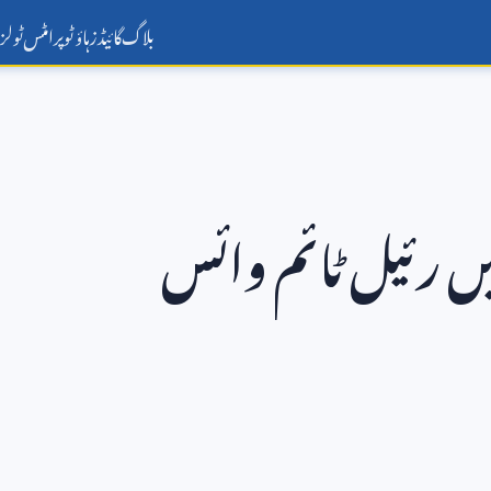
بلاگ
گائیڈز
ہاؤ ٹو
پرامٹس
ٹولز
ں رئیل ٹائم وائس