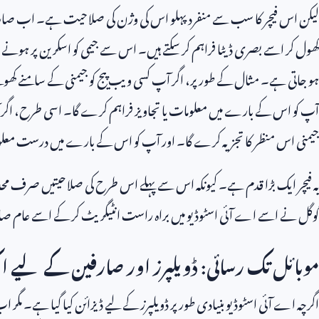
لیکن اس فیچر کا سب سے منفرد پہلو اس کی وژن کی صلاحیت ہے۔ اب صارفین
کھول کر اسے بصری ڈیٹا فراہم کر سکتے ہیں۔ اس سے جیمی کو اسکرین پر ہونے و
ہو جاتی ہے۔ مثال کے طور پر، اگر آپ کسی ویب پیج کو جیمنی کے سامنے کھولت
آپ کو اس کے بارے میں معلومات یا تجاویز فراہم کرے گا۔ اسی طرح، اگر آپ ک
جیمنی اس منظر کا تجزیہ کرے گا۔ اور آپ کو اس کے بارے میں درست معل
یہ فیچر ایک بڑا قدم ہے۔ کیونکہ اس سے پہلے اس طرح کی صلاحیتیں صرف محدو
گوگل نے اسے اے آئی اسٹوڈیو میں براہ راست انٹیگریٹ کر کے اسے عام صار
موبائل تک رسائی: ڈویلپرز اور صارفین کے لیے 
اگرچہ اے آئی اسٹوڈیو بنیادی طور پر ڈویلپرز کے لیے ڈیزائن کیا گیا ہے۔ مگر ا