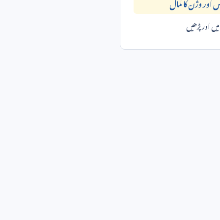
ں اور پڑھیں