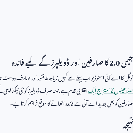
جیمی
2.0
کا صارفین اور ڈویلپرز کے لیے فائدہ
گوگل کا اے آئی اسٹوڈیو اب پہلے سے کہیں زیادہ طاقتور اور صارف دوست ہ
صلاحیتوں کا امتزاج ایک
انقلابی قدم ہے جو نہ صرف ڈویلپرز کو نئی ٹیکنالوجی 
صارفین کو بھی جدید اے آئی سے فائدہ اٹھانے کا موقع فراہم کرتا ہے۔
نتیجہ