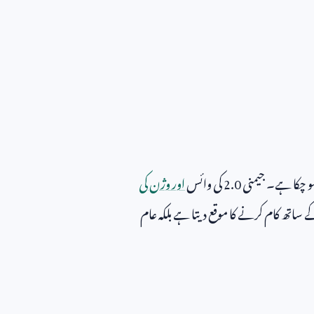
و چکا ہے۔ جیمنی
2.0
کی وائس
اور وژن کی
کے ساتھ کام کرنے کا موقع دیتا ہے بلکہ عام