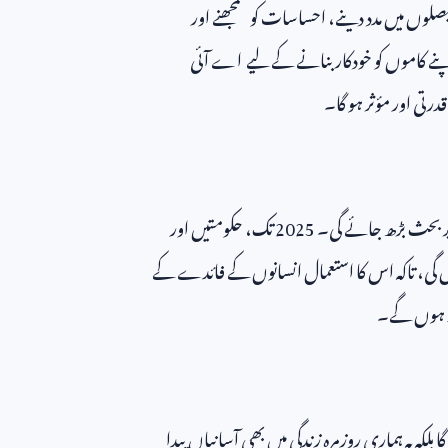
یصلوں میں مدد دینے، احساسات کو سمجھنے اور
نے کاموں کو خودکار بنانے کے لیے اے آئی
رتی اور مؤثر ہو گا۔
 پر بحث بڑھ جائے گی۔
2025
تک، حکومتیں اور
ں گی، تاکہ اس کا استعمال انسانوں کے فائدے کے
وط ہوں گے۔
ہ یہ ہماری روزمرہ زندگی میں بھی آسانیاں پیدا