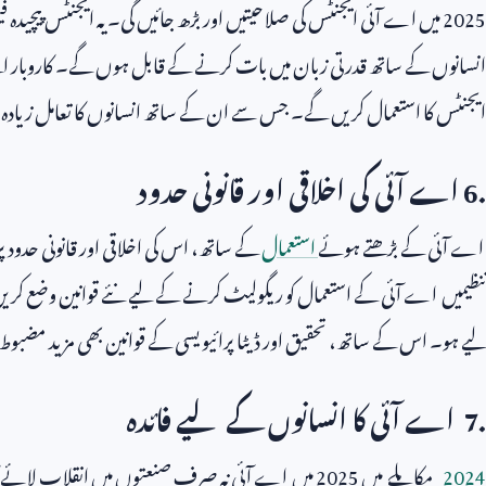
2025
میں اے آئی ایجنٹس کی صلاحیتیں اور بڑھ جائیں گی۔ یہ ایجنٹس پیچیدہ ف
انسانوں کے ساتھ قدرتی زبان میں بات کرنے کے قابل ہوں گے۔ کاروبار اپ
ایجنٹس کا استعمال کریں گے۔ جس سے ان کے ساتھ انسانوں کا تعامل زیادہ قد
6.
اے آئی کی اخلاقی اور قانونی حدود
اے آئی کے بڑھتے ہوئے
استعمال
کے ساتھ، اس کی اخلاقی اور قانونی حدود
تنظیمیں اے آئی کے استعمال کو ریگولیٹ کرنے کے لیے نئے قوانین وضع کری
لیے ہو۔ اس کے ساتھ، تحقیق اور ڈیٹا پرائیویسی کے قوانین بھی مزید مضب
7.
اے آئی کا انسانوں کے لیے فائدہ
2024
مکابلے میں
2025
میں اے آئی نہ صرف صنعتوں میں انقلاب لائے گا بلک