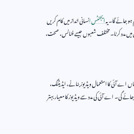
ہو جائے گا۔ یہ
ایجنٹس ا
نسانی انداز میں کام کریں
وں میں مدد کرنا۔ مختلف شعبوں جیسے فنانس، صحت،
ں اے آئی کا استعمال ویڈیوز بنانے، ایڈیٹنگ،
ائے گی۔ اے آئی کی مدد سے ویڈیوز کا معیار بہتر