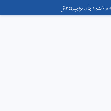
اردو لغت
نیوز لیٹر
کورسز
ایپ
تلاش