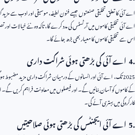
اے آئی کا تعلق تخلیقی صنعتوں جیسے فنون لطیفہ، موسیقی اور ادب سے مزید گ
اے آئی تخلیقی کاموں میں آرٹسٹس کی مدد کرے گا، تاکہ وہ نئے خیالات اور ت
اس سے تخلیقی کاموں کا معیار بھی بڑھ جائے گا۔
4.
اے آئی کی بڑھتی ہوئی شراکت داری
2025
تک، اے آئی اور انسانوں کے درمیان شراکت داری مزید مضبوط ہو گی
کے کاموں کو آسان بنائیں گے۔ اور فیصلوں میں معاونت فراہم کریں گے۔ اس 
کارکردگی میں بہتری آئے گی۔
5.
اے آئی ایجنٹس کی بڑھتی ہوئی صلاحیتیں