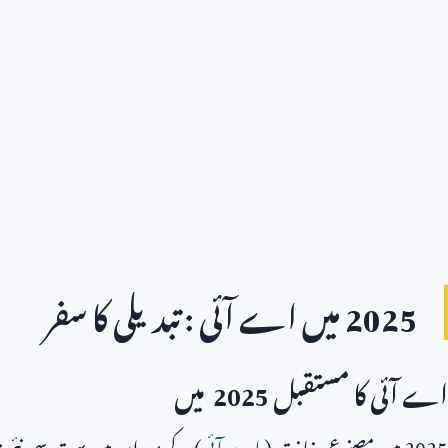
2025
میں اے آئی : تبدیلی کا سفر
اے آئی کا مستقبل
2025
میں
2025
میں مصنوعی ذہانت (
اے آئی
) کے میدان میں بہت سی نئی تب