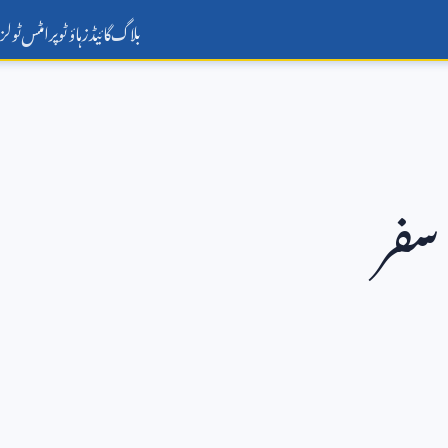
بلاگ
گائیڈز
ہاؤ ٹو
پرامٹس
ٹولز