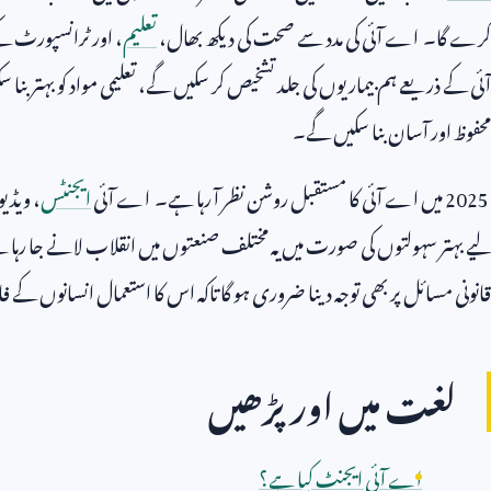
کرے گا۔ اے آئی کی مدد سے صحت کی دیکھ بھال،
تعلیم
، اور ٹرانسپورٹ 
آئی کے ذریعے ہم بیماریوں کی جلد تشخیص کر سکیں گے، تعلیمی مواد کو بہتر بنا
محفوظ اور آسان بنا سکیں گے۔
2025
میں اے آئی کا مستقبل روشن نظر آ رہا ہے۔ اے آئی
ایجنٹس
، ویڈی
لیے بہتر سہولتوں کی صورت میں یہ مختلف صنعتوں میں انقلاب لانے جا رہا ہ
قانونی مسائل پر بھی توجہ دینا ضروری ہو گا تاکہ اس کا استعمال انسانوں 
لغت میں اور پڑھیں
اے آئی ایجنٹ کیا ہے؟