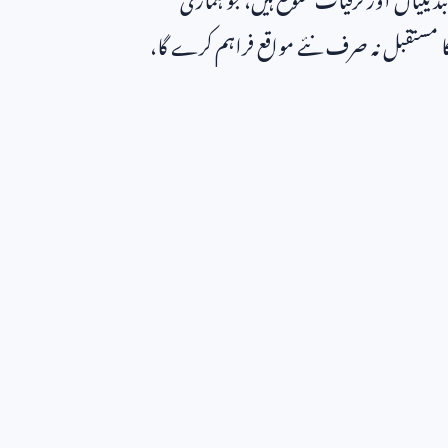
 کا مستقبل نہ صرف نئے مواقع فراہم کرے گا،