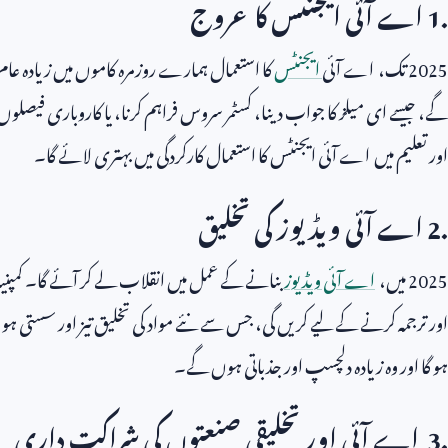
1.
اے آئی ایجنٹس کا عروج
2025
تک، اے آئی
ایجنٹس
کا استعمال ہمارے روزمرہ کاموں میں زیادہ عام 
گے، جیسے ای میلز کا جواب دینا، کسٹمر سروس فراہم کرنا، یا کاروباری فیصل
اور تعلیم میں اے آئی ایجنٹس کا استعمال کارکردگی میں بہتری لائے گا۔
2.
اے آئی ویڈیوز کی تخلیق
2025
میں،
اے آئی ویڈیوز
بنانے کے عمل میں انقلاب لے کر آئے گا۔ کمپنیا
اور ترجمہ کرنے کے لیے کریں گی، جس سے نئے مواد کی تخلیق تیز اور سستی ہو ج
ہو گا اور وہ زیادہ دلچسپ اور جذباتی ہوں گے۔
3.
اے آئی اور تخلیقی صنعتوں کی شراکت داری