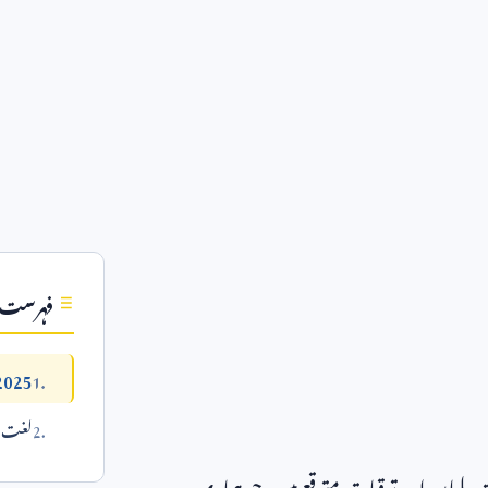
فہرست
2025 میں اے آئی : تبدیلی ک
لغت می
دیلیاں اور ترقیات متوقع ہیں، جو ہماری