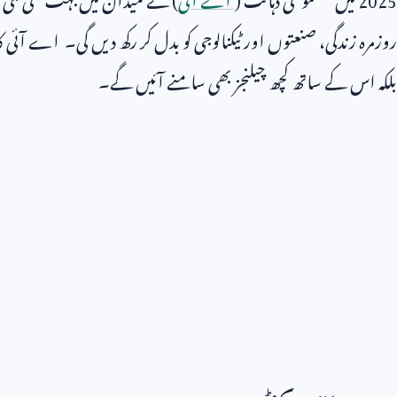
روزمرہ زندگی، صنعتوں اور ٹیکنالوجی کو بدل کر رکھ دیں گی۔ اے آئی
بلکہ اس کے ساتھ کچھ چیلنجز بھی سامنے آئیں گے۔