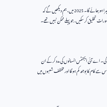
ہرا ہو جائے گا۔
2025
میں، ہم دیکھیں گے کہ
صورات تخلیق کر سکیں، جو پہلے ممکن نہیں تھے۔
۔ اے آئی ایجنٹس انسانوں کی مدد کر کے ان
سے کام کا بوجھ کم ہو گا اور مختلف شعبوں میں