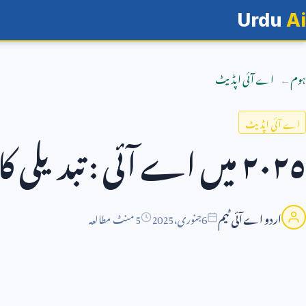
Urdu
Ai
ہوم
اے آئی اپڈیٹ
اے آئی اپڈیٹ
٢٠٢٥ میں اے آئی : تبدیلی کا سفر
اردو اے آئی ٹیم
6
جنوری،
2025
5 منٹ مطالعہ