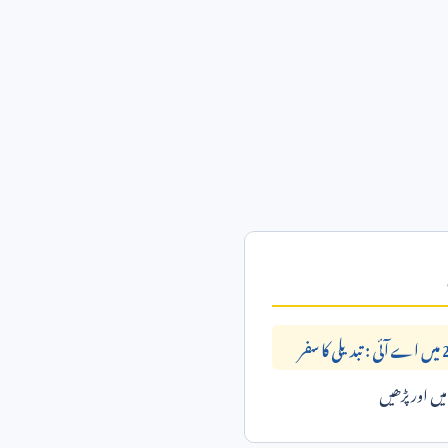
ا سفر
ں اور پڑھیں