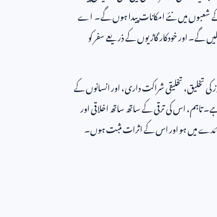
کے شعبوں میں نئے امکانات پیدا ہوں گے۔ اے
 سکیں گے۔ اور خودکار گاڑیوں کے ذریعے سفر کو
وز کی تخلیق، تخلیقی شراکت داری، اور انسانوں کے
ے۔ تاہم، اس کی ترقی کے ساتھ ساتھ اخلاقی اور
کے فائدے میں ہو اور اس کے اثرات مثبت ہوں۔