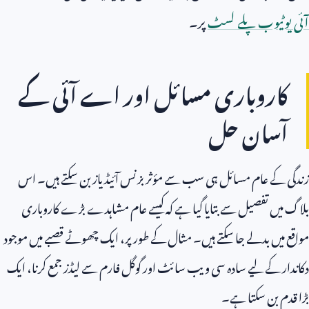
آئی یوٹیوب پلے لسٹ
پر۔
کاروباری مسائل اور اے آئی کے
آسان حل
زندگی کے عام مسائل ہی سب سے مؤثر بزنس آئیڈیاز بن سکتے ہیں۔ اس
بلاگ میں تفصیل سے بتایا گیا ہے کہ کیسے عام مشاہدے بڑے کاروباری
مواقع میں بدلے جا سکتے ہیں۔ مثال کے طور پر، ایک چھوٹے قصبے میں موجود
دکاندار کے لیے سادہ سی ویب سائٹ اور گوگل فارم سے لیڈز جمع کرنا، ایک
بڑا قدم بن سکتا ہے۔