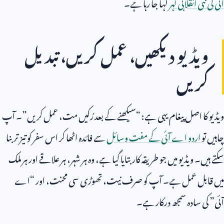
آئی کی نئی انقلابی لہر
کہا جا رہا ہے۔
ویڈیو دیکھیں، عمل کریں، تبدیل
کریں
ویڈیو کا اصل پیغام یہی ہے: “سیکھنے کے بعد رُکیں مت، عمل کریں”۔ آپ
چاہیں تو
اردو اے آئی کے مفت وسائل
سے فائدہ اٹھا کر اس سفر کو تیز تر بنا
سکتے ہیں۔ ویڈیو میں جو طریقہ کار بتایا گیا ہے، وہ ہر شہر، ہر علاقے اور ہر ملک
میں قابل عمل ہے۔ آپ کو صرف نیت، تھوڑی سی محنت، اور “اے
آئی” کی سادہ سمجھ درکار ہے۔