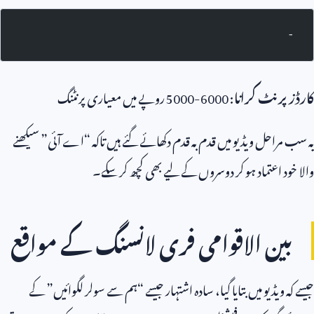
-
کارڈز پرنٹ کرانا
:
5000-6000
روپے میں معیاری پرنٹنگ
یہ سب مراحل ویڈیو میں قدم بہ قدم دکھائے گئے ہیں تاکہ “اے آئی” سیکھنے
والا خود اعتماد ہو کر دوسروں کے لیے بھی کچھ کر سکے۔
بین الاقوامی فری لانسنگ کے مواقع
جیسے کہ ویڈیو میں بتایا گیا، سادہ اشتہار جیسے “ہم سے سولر لگوائیں” کے