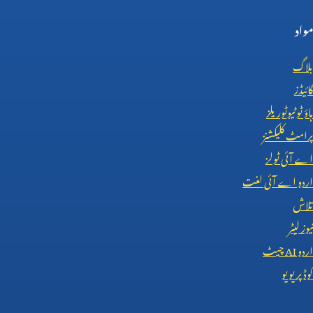
مواد
بلاگ
گائیڈز
ہاؤ ٹو ٹیوٹوریلز
پرامٹ کلیکشنز
اے آئی ٹولز
اردو اے آئی لغت
تلاش
نیوز لیٹر
اردو
AI
چیٹ
کوڈ پریویو