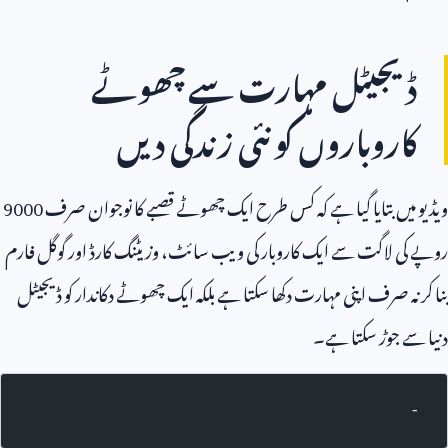
ڈیجیٹل مہارت سے چھوٹے
کاروباروں کو نئی زندگی دیں
ویڈیو میں بتایا گیا ہے کہ کس طرح ایک چھوٹے قصبے کا نوجوان صرف
9000
روپے کی لاگت سے ایک کاروبار کی ویب سائٹ، وزیٹنگ کارڈ اور گوگل فارم
بنا کر نہ صرف اپنی مہارت دکھا سکتا ہے بلکہ ایک چھوٹے دکاندار کو ڈیجیٹل
دنیا سے جوڑ سکتا ہے۔
-