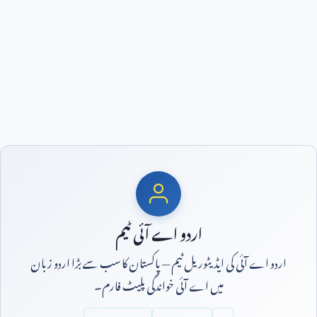
اردو اے آئی ٹیم
اردو اے آئی کی ایڈیٹوریل ٹیم — پاکستان کا سب سے بڑا اردو زبان
میں اے آئی خواندگی پلیٹ فارم۔