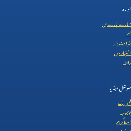
ادارہ
ہمارے بارے میں
ٹیم
شراکت دار
اشتہار دیں
رابطہ
سوشل میڈیا
فیس بک
یوٹیوب
انسٹاگرام
X (
ٹوئٹر)