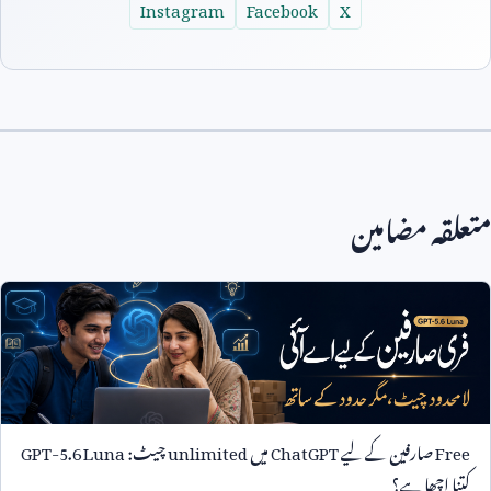
Instagram
Facebook
X
متعلقہ مضامین
Free
صارفین کے لیے
ChatGPT
میں
unlimited
چیٹ:
GPT-5.6 Luna
کتنا اچھا ہے؟