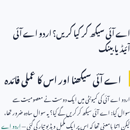
اے آئی سیکھ کر کیا کریں؟ اردو اے آئی
آئیڈیا بینک
اے آئی سیکھنا اور اس کا عملی فائدہ
اردو اے آئی کی کمیونٹی میں ایک دوست نے معصومیت سے
سوال کیا: اے آئی سیکھ کر کریں گے کیا؟ یہ سوال سادہ ضرور تھا،
لیکن اتنا بامعنی تھا کہ اس پر ایک مکمل ویڈیو تیار کی گئی —
اردو اے