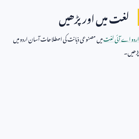
لغت میں اور پڑھیں
اردو اے آئی لغت
میں مصنوعی ذہانت کی اصطلاحات آسان اردو میں
پڑھیں۔