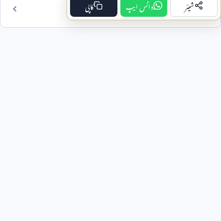
شیئر
واٹس ایپ
کاپی
فہرست مضمون