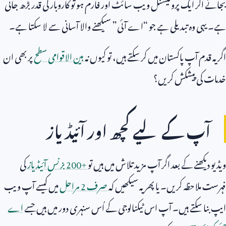
بجائے اگر ایک پروفیشنل ویب سائٹ اور فارم ہو تو کاروبار کی قدر بڑھ جاتی
ہے۔ یہی وہ تبدیلی ہے جو “اے آئی” سیکھنے والا آسانی سے لا سکتا ہے۔
اگر یہ قدم آپ پاکستان میں کر سکتے ہیں، تو کیوں نہ
بین الاقوامی سطح
پر بھی ان
خدمات کی پیشکش کریں؟
آپ کے لیے کچھ اور آئیڈیاز
ویڈیو دیکھنے کے بعد اگر آپ مزید تلاش میں ہیں تو
200+
بزنس آئیڈیاز
کی
فہرست ملاحظہ کریں۔ یا پھر یہ سیکھیں کہ
صرف
2
مراحل
میں کیسے آپ ویب
ایپ بنا سکتے ہیں۔ آپ اس ٹیکنالوجی کے اُس سنہری دور میں ہیں جسے
اے