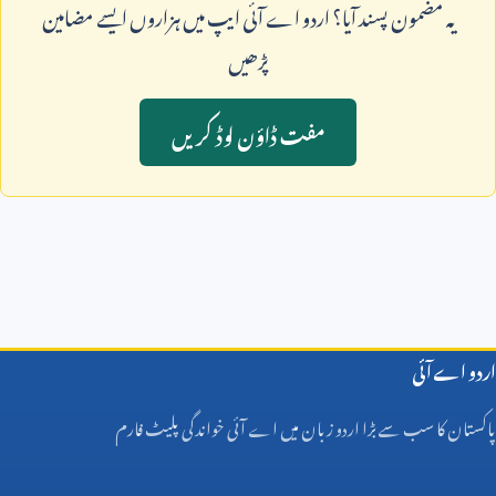
يہ مضمون پسند آيا؟ اردو اے آئی ايپ ميں ہزاروں ايسے مضامين
پڑھيں
مفت ڈاؤن لوڈ کريں
اردو اے آئی
پاکستان کا سب سے بڑا اردو زبان میں اے آئی خواندگی پلیٹ فارم