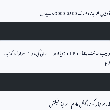
ڈومین خریدنا
: صرف
3000-3500
روپے میں
-
ویب سائٹ بنانا
:
QuillBot
یا اردو اے آئی کی مدد سے مواد اور کوڈ تیار
کرنا
-
فارم تیار کرنا
: گوگل فارم سے لیڈ کلیکشن