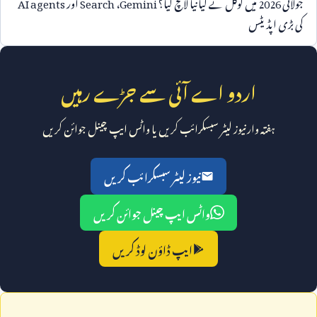
جولائی
2026
میں گوگل نے کیا نیا لانچ کیا؟
Gemini
،
Search
اور
AI agents
کی بڑی اپڈیٹس
اردو اے آئی سے جڑے رہیں
ہفتہ وار نیوز لیٹر سبسکرائب کریں یا واٹس ایپ چینل جوائن کریں
نیوز لیٹر سبسکرائب کریں
واٹس ایپ چینل جوائن کریں
ایپ ڈاؤن لوڈ کریں