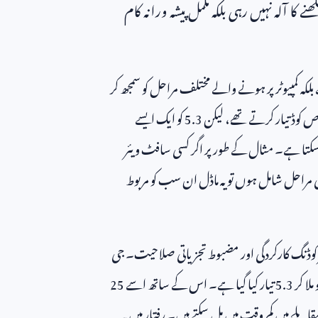
ا آلہ نہیں رہی بلکہ مکمل پیشہ ورانہ کام
لکہ کمپیوٹر پر ہونے والے مختلف مراحل کو سمجھ کر
ص کوڈ تیار کرتے تھے، لیکن
5.3
کو ایک ایسے
 سکتا ہے۔ مثال کے طور پر اگر کسی سافٹ ویئر
کئی مراحل شامل ہوں تو یہ ماڈل ان سب کو مربوط
ر کوڈنگ کارکردگی اور مضبوط تجزیاتی صلاحیت۔ جی
ملا کر
5.3
تیار کیا گیا ہے۔ اس کے ساتھ اسے
25
قابلے میں کم وقت میں مل سکتے ہیں۔ رفتار میں یہ