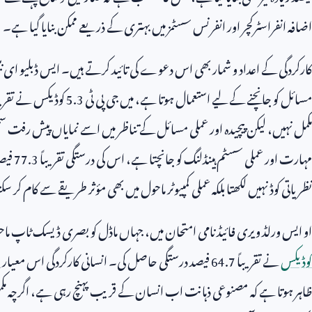
اضافہ انفراسٹرکچر اور انفرنس سسٹمز میں بہتری کے ذریعے ممکن بنایا گیا ہے۔
کارکردگی کے اعداد و شمار بھی اس دعوے کی تائید کرتے ہیں۔ ایس ڈبلیو ای بین
مسائل کو جانچنے کے لیے استعمال ہوتا ہے، میں جی پی ٹی
5.3
کوڈیکس نے تقریب
مکمل نہیں، لیکن پیچیدہ اور عملی مسائل کے تناظر میں اسے نمایاں پیش رفت سمجھ
مہارت اور عملی سسٹم ہینڈلنگ کو جانچتا ہے، اس کی درستگی تقریباً
77.3
فیص
نظریاتی کوڈ نہیں لکھتا بلکہ عملی کمپیوٹر ماحول میں بھی مؤثر طریقے سے کام کر س
او ایس ورلڈ ویری فائیڈ نامی امتحان میں، جہاں ماڈل کو بصری ڈیسک ٹاپ ماحول
کوڈیکس
نے تقریباً
64.7
فیصد درستگی حاصل کی۔ انسانی کارکردگی اس معیار پر 
ظاہر ہوتا ہے کہ مصنوعی ذہانت اب انسان کے قریب پہنچ رہی ہے، اگرچہ مکم