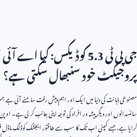
جی پی ٹی
5.3
کوڈیکس: کیا اے آئی 
پروجیکٹ خود سنبھال سکتی ہے؟
مصنوعی ذہانت کی دنیا میں ایک اور اہم پیش رفت سامنے آئی ہے جس ن
سائنسدانوں اور دیگر پیشہ ور افراد کی توجہ اپنی جانب کر لی ہے۔ او
کرایا ہے، جسے کمپنی اب تک کا سب سے طاقتور ایجنٹک کوڈنگ ماڈ