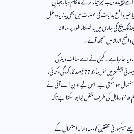
 پیچیدہ ویب گیمز تیار کرنے کا کام دیا، جہاں
یا غیر واضح ہدایات کی صورت میں بھی یہ زیادہ مکمل
پیج کی تیاری میں یہ خودکار طور پر سالانہ
ش واضح انداز میں سمجھ آئے۔
دیا جا رہا ہے۔ کمپنی نے اسے سافٹ ویئر کی
 چیلنجز میں تقریباً
77.6
فیصد کارکردگی دکھائی،
ں استعمال ہو سکتی ہے، اس لیے اوپن اے آئی نے
طاقتور ماڈل کی طرف منتقل کیا جا سکتا ہے تاکہ
ے سیکیورٹی محققین کو ذمہ دارانہ استعمال کے