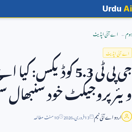
Urdu
Ai
ہوم
اے آئی اپڈیٹ
اے آئی اپڈیٹ
جی پی ٹی
5.3
کوڈیکس: کیا اے
ویئر پروجیکٹ خود سنبھال 
اردو اے آئی ٹیم
13
فروری،
2026
10 منٹ مطالعہ