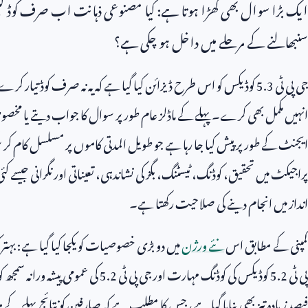
ایک بڑا سوال بھی کھڑا ہوتا ہے: کیا مصنوعی ذہانت اب صرف کوڈ لکھنے ک
سنبھالنے کے مرحلے میں داخل ہو چکی ہے؟
جی پی ٹی
5.3
کوڈیکس کو اس طرح ڈیزائن کیا گیا ہے کہ یہ نہ صرف کوڈ تیار کرے ب
انہیں مکمل بھی کرے۔ پہلے کے ماڈلز عام طور پر سوال کا جواب دیتے یا مخصو
ایجنٹ کے طور پر پیش کیا جا رہا ہے جو طویل المدتی کاموں پر مسلسل کام کر
پراجیکٹ میں تحقیق، کوڈنگ، ٹیسٹنگ، بگز کی نشاندہی، تعیناتی اور نگرانی جیسے 
انداز میں انجام دینے کی صلاحیت رکھتا ہے۔
کمپنی کے مطابق اس
نئے ورژن
میں دو بڑی خصوصیات کو یکجا کیا گیا ہے: بہت
پی ٹی
5.2
کوڈیکس کی کوڈنگ مہارت اور جی پی ٹی
5.2
کی عمومی پیشہ ورانہ سمجھ کو 
فیصد زیادہ تیز بھی بنایا گیا ہے، جس کا مطلب ہے کہ صارفین کو نتائج پہلے کے م