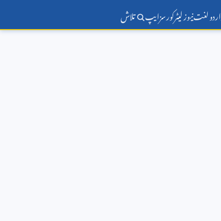
اردو لغت
نیوز لیٹر
کورسز
ایپ
تلاش