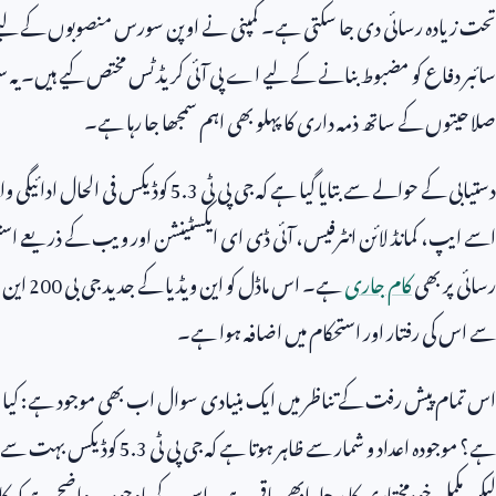
تحت زیادہ رسائی دی جا سکتی ہے۔ کمپنی نے اوپن سورس منصوبوں کے لیے کو
سائبر دفاع کو مضبوط بنانے کے لیے اے پی آئی کریڈٹس مختص کیے ہیں۔ یہ 
صلاحیتوں کے ساتھ ذمہ داری کا پہلو بھی اہم سمجھا جا رہا ہے۔
دستیابی کے حوالے سے بتایا گیا ہے کہ جی پی ٹی
5.3
کوڈیکس فی الحال ادائیگی 
اسے ایپ، کمانڈ لائن انٹرفیس، آئی ڈی ای ایکسٹینشن اور ویب کے ذریعے است
رسائی پر بھی
کام جاری
ہے۔ اس ماڈل کو این ویڈیا کے جدید جی بی
200
این 
سے اس کی رفتار اور استحکام میں اضافہ ہوا ہے۔
اس تمام پیش رفت کے تناظر میں ایک بنیادی سوال اب بھی موجود ہے: کیا مص
ہے؟ موجودہ اعداد و شمار سے ظاہر ہوتا ہے کہ جی پی ٹی
5.3
کوڈیکس بہت سے عم
لیکن مکمل خودمختاری کا مرحلہ ابھی باقی ہے۔ اس کے باوجود، یہ واضح ہے کہ 