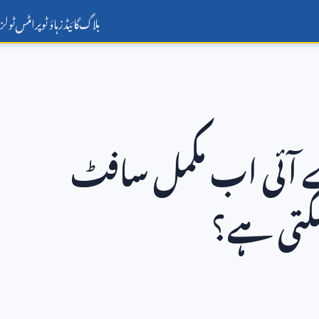
بلاگ
گائیڈز
ہاؤ ٹو
پرامٹس
ٹولز
 آئی اب مکمل سافٹ
سکتی ہے؟