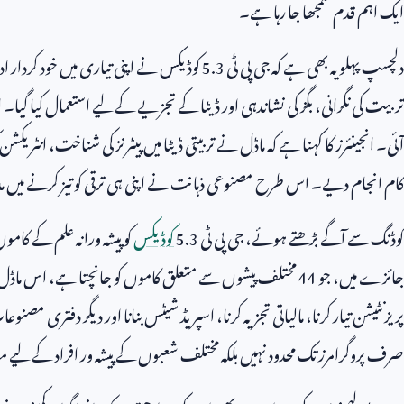
ایک اہم قدم سمجھا جا رہا ہے۔
دلچسپ پہلو یہ بھی ہے کہ جی پی ٹی
5.3
کوڈیکس نے اپنی تیاری میں خود کردار اد
تربیت کی نگرانی، بگز کی نشاندہی اور ڈیٹا کے تجزیے کے لیے استعمال کیا گی
آئی۔ انجینئرز کا کہنا ہے کہ ماڈل نے تربیتی ڈیٹا میں پیٹرنز کی شناخت، انٹریکشن 
کام انجام دیے۔ اس طرح مصنوعی ذہانت نے اپنی ہی ترقی کو تیز کرنے میں مد
کوڈنگ سے آگے بڑھتے ہوئے، جی پی ٹی
5.3
کوڈیکس
کو پیشہ ورانہ علم کے کاموں
جائزے میں، جو
44
مختلف پیشوں سے متعلق کاموں کو جانچتا ہے، اس ماڈل 
پریزنٹیشن تیار کرنا، مالیاتی تجزیہ کرنا، اسپریڈ شیٹس بنانا اور دیگر دفتری مص
صرف پروگرامرز تک محدود نہیں بلکہ مختلف شعبوں کے پیشہ ور افراد کے لیے