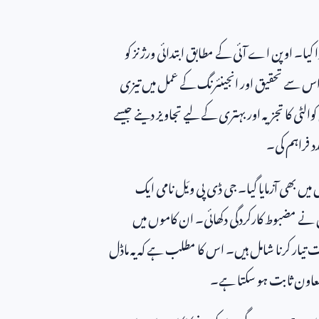
ا کیا۔ اوپن اے آئی کے مطابق ابتدائی ورژنز کو
ا۔ اس سے تحقیق اور انجینئرنگ کے عمل میں تیزی
کوالٹی کا تجزیہ اور بہتری کے لیے تجاویز دینے جیسے
د فراہم کی۔
 میں بھی آزمایا گیا۔ جی ڈی پی ویَل نامی ایک
نے مضبوط کارکردگی دکھائی۔ ان کاموں میں
نوعات تیار کرنا شامل ہیں۔ اس کا مطلب ہے کہ یہ ماڈل
 معاون ثابت ہو سکتا ہے۔