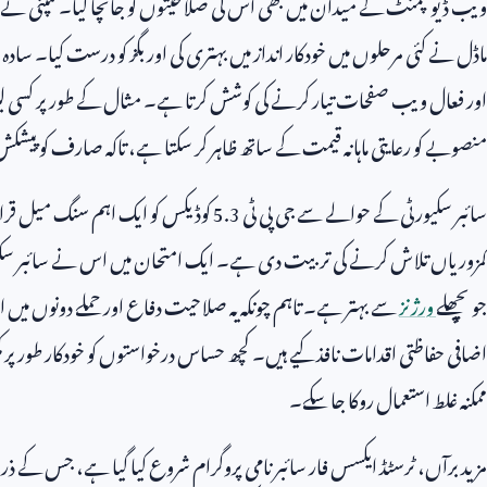
ویب ڈیولپمنٹ کے میدان میں بھی اس کی صلاحیتوں کو جانچا گیا۔ کمپنی نے اسے
ماڈل نے کئی مرحلوں میں خودکار انداز میں بہتری کی اور بگز کو درست کیا۔ سادہ 
اور فعال ویب صفحات تیار کرنے کی کوشش کرتا ہے۔ مثال کے طور پر کسی لینڈنگ 
منصوبے کو رعایتی ماہانہ قیمت کے ساتھ ظاہر کر سکتا ہے، تاکہ صارف کو پیشک
سائبر سکیورٹی کے حوالے سے جی پی ٹی
5.3
کوڈیکس کو ایک اہم سنگ میل قرار 
کمزوریاں تلاش کرنے کی تربیت دی ہے۔ ایک امتحان میں اس نے سائبر سکیورٹی
جو پچھلے
ورژنز
سے بہتر ہے۔ تاہم چونکہ یہ صلاحیت دفاع اور حملے دونوں می
اضافی حفاظتی اقدامات نافذ کیے ہیں۔ کچھ حساس درخواستوں کو خودکار طور پر کم 
ممکنہ غلط استعمال روکا جا سکے۔
مزید برآں، ٹرسٹڈ ایکسس فار سائبر نامی پروگرام شروع کیا گیا ہے، جس کے ذریع