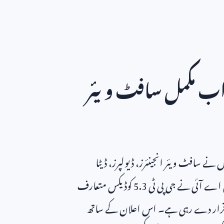
اب مکمل سافٹ ویئر
ے سافٹ ویئر انجینئرز، ڈیولپرز، ڈیٹا
پن اے آئی نے جی پی ٹی
5.3
کوڈیکس متعارف
ل قرار دے رہی ہے۔ اس اعلان کے ساتھ