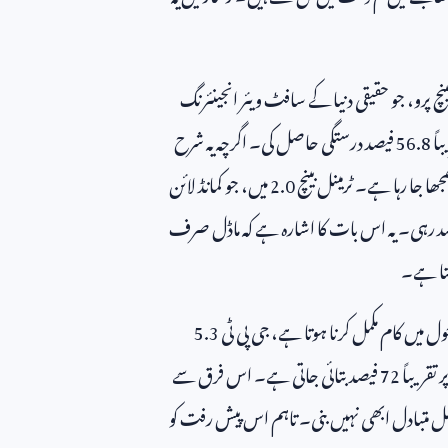
چ پرو، جو حقیقی دنیا کے سافٹ ویئر انجینئرنگ
اً
56.8
فیصد درستگی حاصل کی۔ اگرچہ یہ شرح
ا جا رہا ہے۔ ٹرمینل بینچ
2.0
میں، جو کمانڈ لائن
د رہی۔ یہ اس بات کا اشارہ ہے کہ ماڈل صرف
کتا ہے۔
 میں کام مکمل کرنا ہوتا ہے، جی پی ٹی
5.3
تقریباً
72
فیصد بتائی جاتی ہے۔ اس فرق سے
ل متبادل ابھی نہیں بنی۔ تاہم اس پیش رفت کو