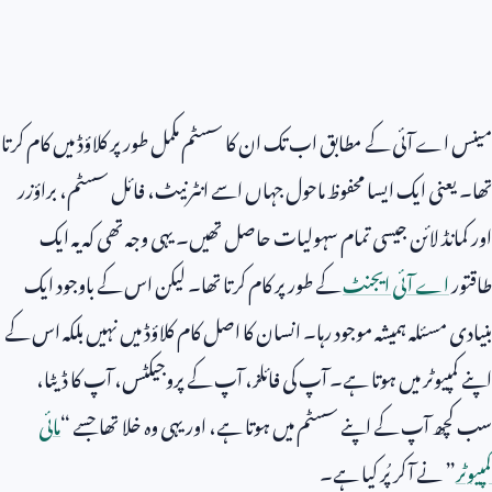
مینس اے آئی کے مطابق اب تک ان کا سسٹم مکمل طور پر کلاؤڈ میں کام کرتا
تھا۔ یعنی ایک ایسا محفوظ ماحول جہاں اسے انٹرنیٹ، فائل سسٹم، براؤزر
اور کمانڈ لائن جیسی تمام سہولیات حاصل تھیں۔ یہی وجہ تھی کہ یہ ایک
طاقتور
اے آئی ایجنٹ
کے طور پر کام کرتا تھا۔ لیکن اس کے باوجود ایک
بنیادی مسئلہ ہمیشہ موجود رہا۔ انسان کا اصل کام کلاؤڈ میں نہیں بلکہ اس کے
اپنے کمپیوٹر میں ہوتا ہے۔ آپ کی فائلز، آپ کے پروجیکٹس، آپ کا ڈیٹا،
سب کچھ آپ کے اپنے سسٹم میں ہوتا ہے، اور یہی وہ خلا تھا جسے “
مائی
کمپیوٹر
” نے آ کر پُر کیا ہے۔