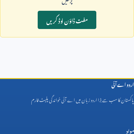
مفت ڈاؤن لوڈ کريں
اردو اے آئی
پاکستان کا سب سے بڑا اردو زبان میں اے آئی خواندگی پلیٹ فارم
مواد