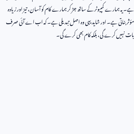
ہے۔ یہ ہمارے کمپیوٹر کے ساتھ جڑ کر ہمارے کام کو آسان، تیز اور زیادہ
مؤثر بناتی ہے۔ اور شاید یہی وہ اصل تبدیلی ہے۔ کہ اب اے آئی صرف
بات نہیں کرے گی، بلکہ کام بھی کرے گی۔