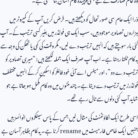
ذرا ایک عام سی صورتحال کو دیکھتے ہیں۔ فرض کریں آپ کے کمپیوٹر میں
ہزاروں تصاویر موجود ہیں، سب ایک ہی فولڈر میں بغیر کسی ترتیب کے۔ آپ
کئی بار سوچتے ہیں کہ انہیں ترتیب دے لیں، مگر وقت کی کمی یا تھکن کی وجہ سے
یہ کام ٹلتا رہتا ہے۔ اب آپ صرف ایک جملہ لکھتے ہیں: “میری تصاویر کو
ترتیب دے دو”، اور مینس اے آئی خود فائلز کو اسکین کر کے انہیں مختلف
فولڈرز میں ترتیب دے دیتا ہے۔ چند منٹوں میں وہ کام مکمل ہو جاتا ہے جو
شاید آپ کئی دنوں سے ٹال رہے تھے۔
اسی طرح ایک اکاؤنٹنٹ کی مثال لیں جس کے پاس سینکڑوں انوائسز ہیں
جنہیں ایک خاص فارمیٹ میں
rename
کرنا ہے۔ یہ کام بظاہر آسان ہے