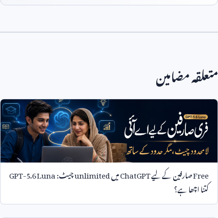
متعلقہ مضامین
Free
صارفین کے لیے
ChatGPT
میں
unlimited
چیٹ:
GPT-5.6 Luna
کتنا اچھا ہے؟