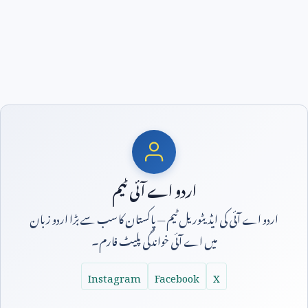
اردو اے آئی ٹیم
اردو اے آئی کی ایڈیٹوریل ٹیم — پاکستان کا سب سے بڑا اردو زبان
میں اے آئی خواندگی پلیٹ فارم۔
Instagram
Facebook
X