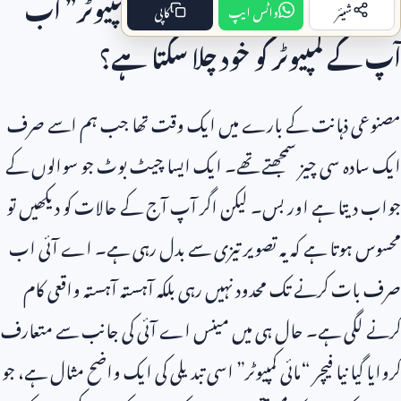
کیا مینس اے آئی کا نیا فیچر”مائی کمپیوٹر” اب
شیئر
واٹس ایپ
کاپی
آپ کے کمپیوٹر کو خود چلا سکتا ہے؟
مصنوعی ذہانت کے بارے میں ایک وقت تھا جب ہم اسے صرف
ایک سادہ سی چیز سمجھتے تھے۔ ایک ایسا چیٹ بوٹ جو سوالوں کے
جواب دیتا ہے اور بس۔ لیکن اگر آپ آج کے حالات کو دیکھیں تو
محسوس ہوتا ہے کہ یہ تصویر تیزی سے بدل رہی ہے۔ اے آئی اب
صرف بات کرنے تک محدود نہیں رہی بلکہ آہستہ آہستہ واقعی کام
کرنے لگی ہے۔ حال ہی میں مینس اے آئی کی جانب سے متعارف
کروایا گیا نیا فیچر “مائی کمپیوٹر” اسی تبدیلی کی ایک واضح مثال ہے، جو