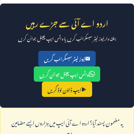
اردو اے آئی سے جڑے رہیں
ہفتہ وار نیوز لیٹر سبسکرائب کریں یا واٹس ایپ چینل جوائن کریں
نیوز لیٹر سبسکرائب کریں
واٹس ایپ چینل جوائن کریں
ایپ ڈاؤن لوڈ کریں
يہ مضمون پسند آيا؟ اردو اے آئی ايپ ميں ہزاروں ايسے مضامين
پڑھيں