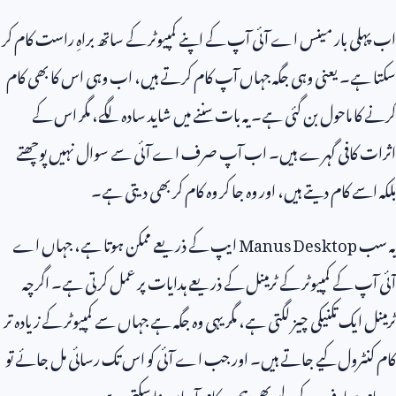
اب پہلی بار مینس اے آئی آپ کے اپنے کمپیوٹر کے ساتھ براہِ راست کام کر
سکتا ہے۔ یعنی وہی جگہ جہاں آپ کام کرتے ہیں، اب وہی اس کا بھی کام
کرنے کا ماحول بن گئی ہے۔ یہ بات سننے میں شاید سادہ لگے، مگر اس کے
اثرات کافی گہرے ہیں۔ اب آپ صرف اے آئی سے سوال نہیں پوچھتے
بلکہ اسے کام دیتے ہیں، اور وہ جا کر وہ کام کر بھی دیتی ہے۔
یہ سب
Manus Desktop
ایپ کے ذریعے ممکن ہوتا ہے، جہاں اے
آئی آپ کے کمپیوٹر کے ٹرمینل کے ذریعے ہدایات پر عمل کرتی ہے۔ اگرچہ
ٹرمینل ایک تکنیکی چیز لگتی ہے، مگر یہی وہ جگہ ہے جہاں سے کمپیوٹر کے زیادہ تر
کام کنٹرول کیے جاتے ہیں۔ اور جب اے آئی کو اس تک رسائی مل جائے تو
وہ عام صارف کے لیے بھی پیچیدہ کام آسان بنا سکتی ہے۔