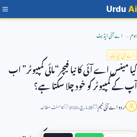
Urdu
Ai
ہوم
اے آئی اپڈیٹ
اے آئی اپڈیٹ
کیا مینس اے آئی کا نیا فیچر“مائی کمپیوٹر” اب
آپ کے کمپیوٹر کو خود چلا سکتا ہے؟
اردو اے آئی ٹیم
28
مارچ،
2026
8 منٹ مطالعہ