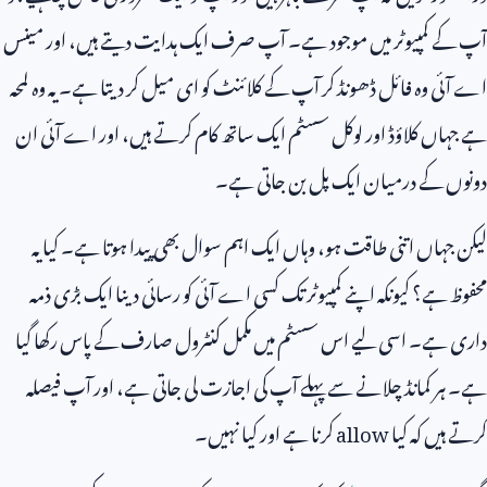
آپ کے کمپیوٹر میں موجود ہے۔ آپ صرف ایک ہدایت دیتے ہیں، اور مینس
اے آئی وہ فائل ڈھونڈ کر آپ کے کلائنٹ کو ای میل کر دیتا ہے۔ یہ وہ لمحہ
ہے جہاں کلاؤڈ اور لوکل سسٹم ایک ساتھ کام کرتے ہیں، اور اے آئی ان
دونوں کے درمیان ایک پل بن جاتی ہے۔
لیکن جہاں اتنی طاقت ہو، وہاں ایک اہم سوال بھی پیدا ہوتا ہے۔ کیا یہ
محفوظ ہے؟ کیونکہ اپنے کمپیوٹر تک کسی اے آئی کو رسائی دینا ایک بڑی ذمہ
داری ہے۔ اسی لیے اس سسٹم میں مکمل کنٹرول صارف کے پاس رکھا گیا
ہے۔ ہر کمانڈ چلانے سے پہلے آپ کی اجازت لی جاتی ہے، اور آپ فیصلہ
کرتے ہیں کہ کیا
allow
کرنا ہے اور کیا نہیں۔