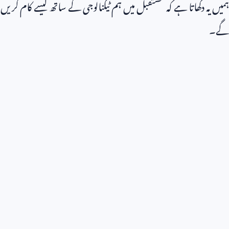
ہمیں یہ دکھاتا ہے کہ مستقبل میں ہم ٹیکنالوجی کے ساتھ کیسے کام کریں
گے۔