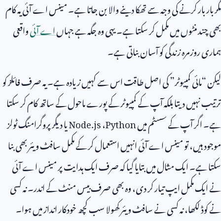
مگر بار بار کرنے کی وجہ سے تھکا دینے والا بن جاتا ہے۔ مینس اے آئی یہ کام
بھی چند منٹوں میں مکمل کر سکتا ہے۔ یہی وہ جگہ ہے جہاں
اے آئی
واقعی
ہماری روزمرہ زندگی کو آسان بناتی ہے۔
لیکن “مائی کمپیوٹر” کی اصل طاقت اس سے کہیں زیادہ ہے۔ یہ صرف فائلز کو
ترتیب نہیں دیتا بلکہ آپ کے کمپیوٹر کے پورے ماحول کے ساتھ کام کر سکتا
ہے۔ اگر آپ کے سسٹم میں
Python
،
Node.js
یا دیگر پروگرامنگ ٹولز
موجود ہیں، تو مینس اے آئی انہیں استعمال کر کے مکمل سافٹ ویئر بھی بنا
سکتا ہے۔ ایک مثال میں بتایا گیا کہ صرف ایک ہدایت پر مینس اے آئی
نے ایک مکمل ایپ تیار کر دی، وہ بھی صرف بیس منٹ کے اندر۔ نہ کسی
نے کوڈ لکھا، نہ کسی نے سافٹ ویئر کھولا سب کچھ خودکار انداز میں ہوا۔