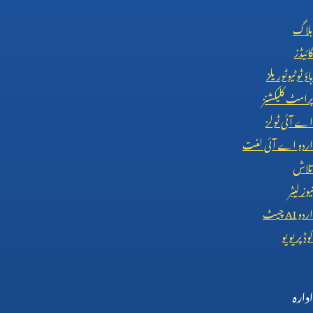
بلاگ
گائیڈز
ہاؤ ٹو ٹیوٹوریلز
پرامٹ کلیکشنز
اے آئی ٹولز
اردو اے آئی لغت
تلاش
نیوز لیٹر
اردو
AI
چیٹ
کوڈ پریویو
ادارہ