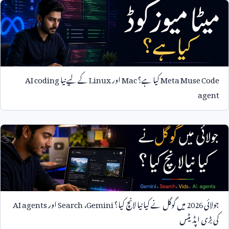
Meta Muse Code
کیا ہے؟
Mac
اور
Linux
کے لیے نیا
AI coding
agent
جولائی
2026
میں گوگل نے کیا نیا لانچ کیا؟
Gemini
،
Search
اور
AI agents
کی بڑی اپڈیٹس