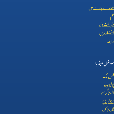
ہمارے بارے میں
ٹیم
شراکت دار
اشتہار دیں
رابطہ
سوشل میڈیا
فیس بک
یوٹیوب
انسٹاگرام
X (
ٹوئٹر)
ٹک ٹاک