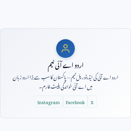
اردو اے آئی ٹیم
اردو اے آئی کی ایڈیٹوریل ٹیم — پاکستان کا سب سے بڑا اردو زبان
میں اے آئی خواندگی پلیٹ فارم۔
Instagram
Facebook
X