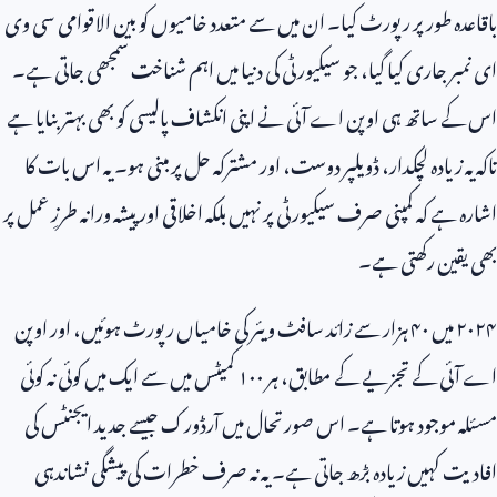
باقاعدہ طور پر رپورٹ کیا۔ ان میں سے متعدد خامیوں کو بین الاقوامی سی وی
ای نمبر جاری کیا گیا، جو سیکیورٹی کی دنیا میں اہم شناخت سمجھی جاتی ہے۔
اس کے ساتھ ہی اوپن اے آئی نے اپنی انکشاف پالیسی کو بھی بہتر بنایا ہے
تاکہ یہ زیادہ لچکدار، ڈویلپر دوست، اور مشترکہ حل پر مبنی ہو۔ یہ اس بات کا
اشارہ ہے کہ کمپنی صرف سیکیورٹی پر نہیں بلکہ اخلاقی اور پیشہ ورانہ طرزِ عمل پر
بھی یقین رکھتی ہے۔
۲۰۲۴ میں ۴۰ ہزار سے زائد سافٹ ویئر کی خامیاں رپورٹ ہوئیں، اور اوپن
اے آئی کے تجزیے کے مطابق، ہر ۱۰۰ کمیٹس میں سے ایک میں کوئی نہ کوئی
مسئلہ موجود ہوتا ہے۔ اس صورتحال میں آرڈورک جیسے جدید ایجنٹس کی
افادیت کہیں زیادہ بڑھ جاتی ہے۔ یہ نہ صرف خطرات کی پیشگی نشاندہی