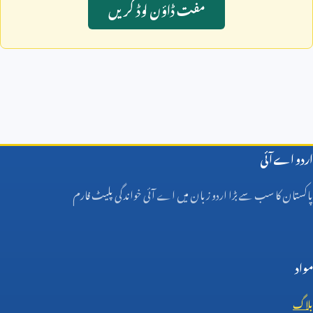
مفت ڈاؤن لوڈ کريں
اردو اے آئی
پاکستان کا سب سے بڑا اردو زبان میں اے آئی خواندگی پلیٹ فارم
مواد
بلاگ