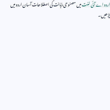
اردو اے آئی لغت
میں مصنوعی ذہانت کی اصطلاحات آسان اردو میں
پڑھیں۔