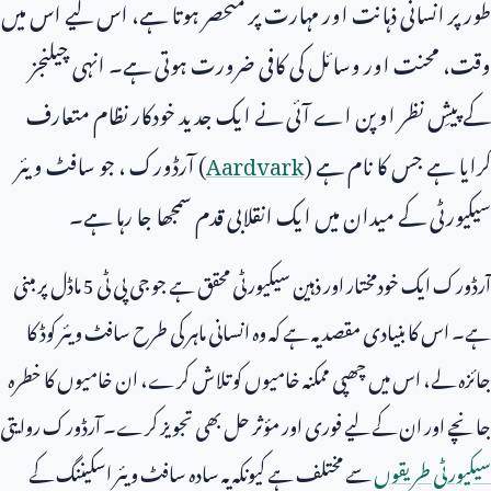
طور پر انسانی ذہانت اور مہارت پر منحصر ہوتا ہے، اس لیے اس میں
وقت، محنت اور وسائل کی کافی ضرورت ہوتی ہے۔ انہی چیلنجز
کے پیشِ نظر اوپن اے آئی نے ایک جدید خودکار نظام متعارف
کرایا ہے جس کا نام ہے (
Aardvark
) آرڈورک ، جو سافٹ ویئر
سیکیورٹی کے میدان میں ایک انقلابی قدم سمجھا جا رہا ہے۔
آرڈورک ایک خودمختار اور ذہین سیکیورٹی محقق ہے جو جی پی ٹی
5
ماڈل پر مبنی
ہے۔ اس کا بنیادی مقصد یہ ہے کہ وہ انسانی ماہر کی طرح سافٹ ویئر کوڈ کا
جائزہ لے، اس میں چھپی ممکنہ خامیوں کو تلاش کرے، ان خامیوں کا خطرہ
جانچے اور ان کے لیے فوری اور مؤثر حل بھی تجویز کرے۔ آرڈورک روایتی
سیکیورٹی طریقوں
سے مختلف ہے کیونکہ یہ سادہ سافٹ ویئر اسکیننگ کے