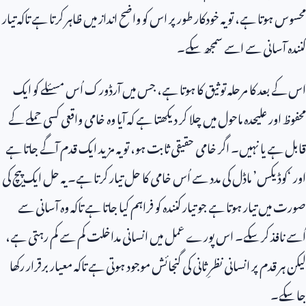
محسوس ہوتا ہے، تو یہ خودکار طور پر اس کو واضح انداز میں ظاہر کرتا ہے تاکہ تیار
کنندہ آسانی سے اسے سمجھ سکے۔
اس کے بعد کا مرحلہ توثیق کا ہوتا ہے، جس میں آرڈورک اُس مسئلے کو ایک
محفوظ اور علیحدہ ماحول میں چلا کر دیکھتا ہے کہ آیا وہ خامی واقعی کسی حملے کے
قابل ہے یا نہیں۔ اگر خامی حقیقی ثابت ہو، تو یہ مزید ایک قدم آگے جاتا ہے
اور ‘کوڈیکس’ ماڈل کی مدد سے اُس خامی کا حل تیار کرتا ہے۔ یہ حل ایک پیچ کی
صورت میں تیار ہوتا ہے جو تیار کنندہ کو فراہم کیا جاتا ہے تاکہ وہ آسانی سے
اُسے نافذ کر سکے۔ اس پورے عمل میں انسانی مداخلت کم سے کم رہتی ہے،
لیکن ہر قدم پر انسانی نظرِ ثانی کی گنجائش موجود ہوتی ہے تاکہ معیار برقرار رکھا
جا سکے۔