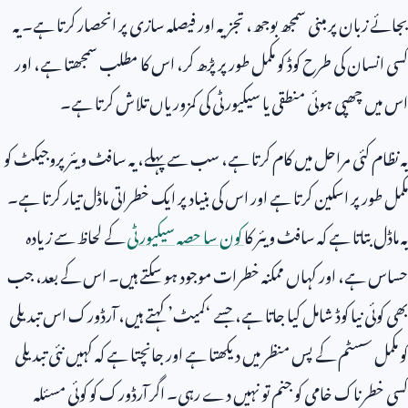
بجائے زبان پر مبنی سمجھ بوجھ، تجزیہ اور فیصلہ سازی پر انحصار کرتا ہے۔ یہ
کسی انسان کی طرح کوڈ کو مکمل طور پر پڑھ کر، اس کا مطلب سمجھتا ہے، اور
اس میں چھپی ہوئی منطقی یا سیکیورٹی کی کمزوریاں تلاش کرتا ہے۔
یہ نظام کئی مراحل میں کام کرتا ہے، سب سے پہلے، یہ سافٹ ویئر پروجیکٹ کو
مکمل طور پر اسکین کرتا ہے اور اس کی بنیاد پر ایک خطراتی ماڈل تیار کرتا ہے۔
یہ ماڈل بتاتا ہے کہ سافٹ ویئر کا
کون سا حصہ سیکیورٹی
کے لحاظ سے زیادہ
حساس ہے، اور کہاں ممکنہ خطرات موجود ہو سکتے ہیں۔ اس کے بعد، جب
بھی کوئی نیا کوڈ شامل کیا جاتا ہے، جسے ‘کمیٹ’ کہتے ہیں، آرڈورک اس تبدیلی
کو مکمل سسٹم کے پس منظر میں دیکھتا ہے اور جانچتا ہے کہ کہیں نئی تبدیلی
کسی خطرناک خامی کو جنم تو نہیں دے رہی۔ اگر آرڈورک کو کوئی مسئلہ