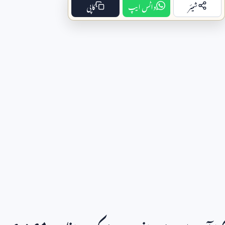
شیئر
واٹس ایپ
کاپی