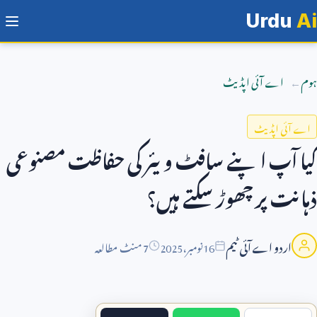
Urdu
Ai
ہوم
اے آئی اپڈیٹ
اے آئی اپڈیٹ
کیا آپ اپنے سافٹ ویئر کی حفاظت مصنوعی
ذہانت پر چھوڑ سکتے ہیں؟
اردو اے آئی ٹیم
16
نومبر،
2025
7 منٹ مطالعہ