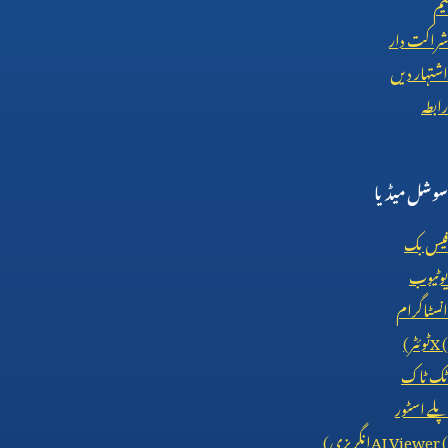
ٹیم
شراکت دار
اشتہار دیں
رابطہ
سوشل میڈیا
فیس بک
یوٹیوب
انسٹاگرام
X (
ٹوئٹر)
ٹک ٹاک
پلے اسٹور
AI Viewer (
انگریزی)