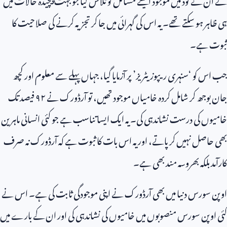
ہی ظاہر ہو سکتے تھے۔ یہ اس کی گہرائی میں جا کر تجزیہ کرنے کی صلاحیت کا
ثبوت ہے۔
جب اس کو ‘سنہری ریپوزیٹریز’ پر آزمایا گیا، جہاں پہلے سے معلوم اور کچھ
جان بوجھ کر شامل کردہ خامیاں موجود تھیں، تو آرڈورک نے ۹۲ فیصد تک
خامیوں کی درست نشاندہی کی۔ یہ ایک ایسا تناسب ہے جو کئی انسانی ماہرین
بھی حاصل نہیں کر پاتے، اور یہ اس بات کا ثبوت ہے کہ آرڈورک نہ صرف
کارآمد بلکہ بھروسہ مند بھی ہے۔
اوپن سورس دنیا میں بھی آرڈورک نے اپنی موجودگی ثابت کی ہے۔ اس نے
کئی اوپن سورس منصوبوں میں خامیوں کی نشاندہی کی اور ان کے بارے میں