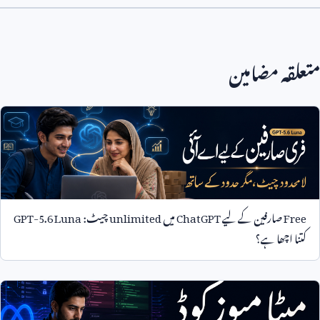
متعلقہ مضامین
Free
صارفین کے لیے
ChatGPT
میں
unlimited
چیٹ:
GPT-5.6 Luna
کتنا اچھا ہے؟