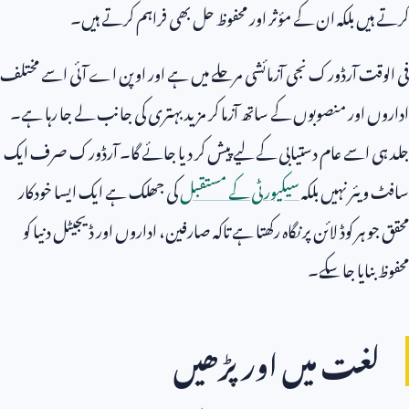
کرتے ہیں بلکہ ان کے مؤثر اور محفوظ حل بھی فراہم کرتے ہیں۔
فی الوقت آرڈورک نجی آزمائشی مرحلے میں ہے اور اوپن اے آئی اسے مختلف
اداروں اور منصوبوں کے ساتھ آزما کر مزید بہتری کی جانب لے جا رہا ہے۔
جلد ہی اسے عام دستیابی کے لیے پیش کر دیا جائے گا۔ آرڈورک صرف ایک
سافٹ ویئر نہیں بلکہ
سیکیورٹی کے مستقبل
کی جھلک ہے ایک ایسا خودکار
محقق جو ہر کوڈ لائن پر نگاہ رکھتا ہے تاکہ صارفین، اداروں اور ڈیجیٹل دنیا کو
محفوظ بنایا جا سکے۔
لغت میں اور پڑھیں