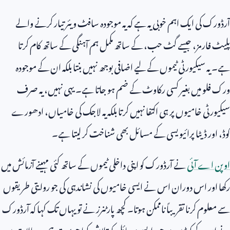
آرڈورک کی ایک اہم خوبی یہ ہے کہ یہ موجودہ سافٹ ویئر تیار کرنے والے
پلیٹ فارمز، جیسے گٹ حب، کے ساتھ مکمل ہم آہنگی کے ساتھ کام کرتا
ہے۔ یہ سیکیورٹی ٹیموں کے لیے اضافی بوجھ نہیں بنتا بلکہ ان کے موجودہ
ورک فلو میں بغیر کسی رکاوٹ کے ضم ہو جاتا ہے۔ یہی نہیں، یہ صرف
سیکیورٹی خامیوں پر ہی اکتفا نہیں کرتا بلکہ یہ لاجک کی خامیاں، ادھورے
کوڈ، اور ڈیٹا پرائیویسی کے مسائل بھی شناخت کر لیتا ہے۔
اوپن اے آئی
نے آرڈورک کو اپنی داخلی ٹیموں کے ساتھ کئی مہینے آزمائش میں
رکھا اور اس دوران اس نے ایسی خامیوں کی نشاندہی کی جو روایتی طریقوں
سے معلوم کرنا تقریباً ناممکن ہوتا۔ کچھ پارٹنرز نے تو یہاں تک کہا کہ آرڈورک
نے ان کے کوڈ میں موجود ایسے مسائل کو تلاش کیا جو بہت پیچیدہ حالات میں