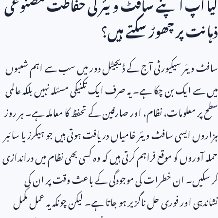
کیا آپ اپنے سافٹ ویئر کی حفاظت مصنوعی
ذہانت پر چھوڑ سکتے ہیں؟
سافٹ ویئر سیکیورٹی آج کے ڈیجیٹل دور میں سب سے اہم شعبوں
میں سے ایک بن چکا ہے۔ یہ صرف ایک تکنیکی مسئلہ نہیں بلکہ عالمی
سطح پر معلومات، نظام، اور صارفین کے تحفظ کا معاملہ ہے۔ ہر روز
ہزاروں ایسی سافٹ ویئر خامیاں دریافت ہوتی ہیں جو ہیکرز یا سائبر
حملہ آوروں کو موقع فراہم کرتی ہیں کہ وہ کسی بھی نظام میں دراندازی
کر سکیں۔ ان خطرات کی موجودگی کے باعث وقت پر ان کی
نشاندہی اور فوری حل ناگزیر ہو جاتا ہے۔ لیکن چونکہ یہ عمل مکمل