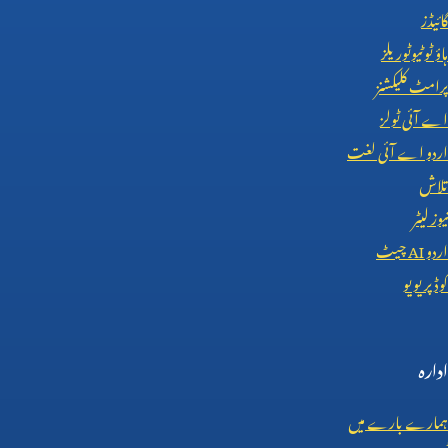
گائیڈز
ہاؤ ٹو ٹیوٹوریلز
پرامٹ کلیکشنز
اے آئی ٹولز
اردو اے آئی لغت
تلاش
نیوز لیٹر
اردو
AI
چیٹ
کوڈ پریویو
ادارہ
ہمارے بارے میں