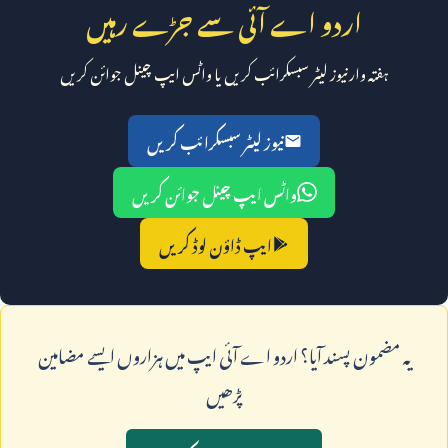
اردو اے آئی سے جڑے رہیں
ہفتہ وار نیوز لیٹر سبسکرائب کریں یا واٹس ایپ چینل جوائن کریں
نیوز لیٹر سبسکرائب کریں
واٹس ایپ چینل جوائن کریں
ایپ ڈاؤن لوڈ کریں
يہ مضمون پسند آيا؟ اردو اے آئی ايپ ميں ہزاروں ايسے مضامين
پڑھيں