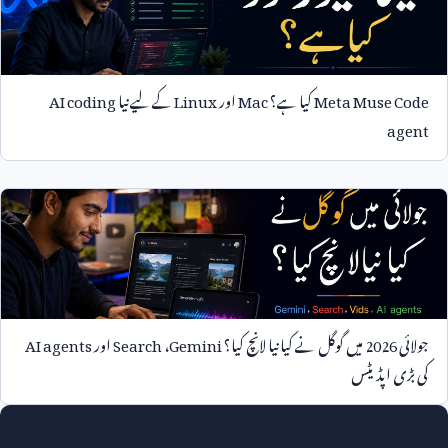
Meta Muse Code
کیا ہے؟
Mac
اور
Linux
کے لیے نیا
AI coding
agent
جولائی
2026
میں گوگل نے کیا نیا لانچ کیا؟
Gemini
،
Search
اور
AI agents
کی بڑی اپڈیٹس