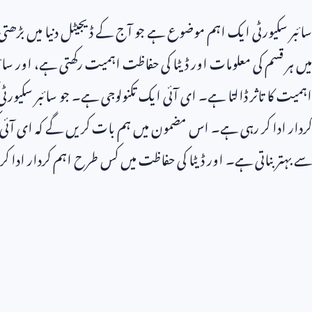
سائبر سکیورٹی ایک اہم موضوع ہے جو آج کے ڈیجیٹل دنیا میں بڑھتی ہوئ
میں ہر قسم کی معلومات اور ڈیٹا کی حفاظت اہمیت رکھتی ہے، اور سائ
اہمیت کا تاثر ڈالتا ہے۔ ای آئی ایک تکنولوجی ہے۔ جو سائبر سکیورٹی
کردار ادا کر رہی ہے۔ اس مضمون میں ہم بات کریں گے کہ ای آئی 
سے بہتر بناتی ہے۔ اور ڈیٹا کی حفاظت میں کس طرح اہم کردار ادا ک