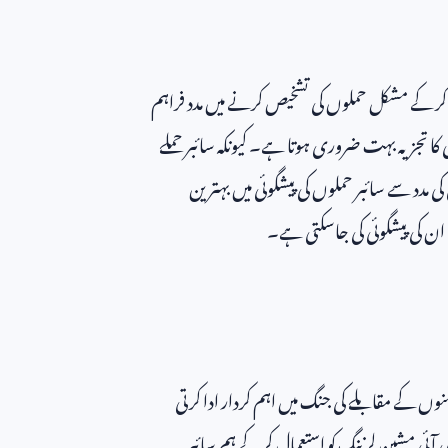
جزیہ کر کے مشکل حملوں کی تشخیص کرنے میں مدد فراہم
 کا تجزیہ بہت ضروری ہوتا ہے۔ کیونکہ سائبر حملے
 مدد سے سائبر حملوں کی پیشگوئی میں بہترین
 ان کی پیشگوئی کی جاسکتی ہے۔
وں کے مقابلے کی جنگ میں اہم کردار ادا کرتی
آئی مشین لرننگ کو استعمال کرکے ہم سائبر