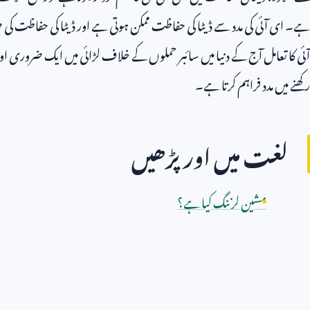
ہے۔ ای آئی کی مدد سے ڈیٹا کی حفاظت ممکن ہوتی ہے اور ڈیٹا کی حفاظت کی ضر
آئی کا تعامل آج کے دنیا میں سائبر حملوں کے خلاف لڑائی میں ایک ضروری اور 
رکھنے میں مدد فراہم کرتا ہے۔
لغت میں اور پڑھیں
مشین لرننگ کیا ہے؟