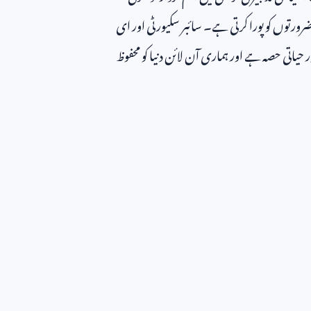
ورتوں کو پورا کرتی ہے۔ سائبر سکیورٹی اور ای
حیاتی حصہ ہے اور ہماری آن لائن دنیا کو محفوظ