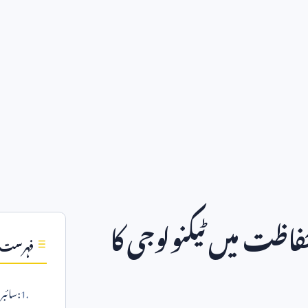
فاظت میں ٹیکنولوجی کا
فہرست
:سائبر