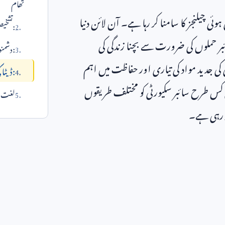
تھام
ی چیلنجز کا سامنا کر رہا ہے۔ آن لائن دنیا
:تشخیص
بر حملوں کی ضرورت سے بچنا زندگی کی
:دشمن
 کی جدید مواد کی تیاری اور حفاظت میں اہم
:ڈیٹا
کس طرح سائبر سکیورٹی کو مختلف طریقوں
لغت می
ر رہی ہے۔