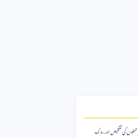
 حملوں کی تشخیص اور روک