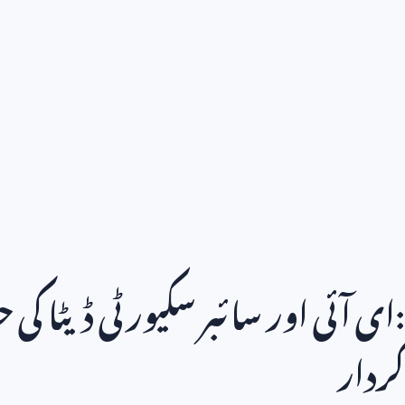
:ای آئی اور سائبر سکیورٹی ڈیٹا کی ح
کردار