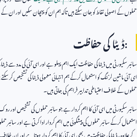
حملوں کے اصولی نقاط کو جان سکتے ہیں تاکہ ہم ان کو پہچان سکیں اور ان ک
:ڈیٹا کی حفاظت
سائبر سکیورٹی میں ڈیٹا کی حفاظت ایک اہم پہلو ہے اور ای آئی کی مدد سے ڈی
ای آئی ماشین لرننگ کو استعمال کرکے ہم انتہائی معمولی ڈیٹا کی تشخیص کر سکتے
حملوں کے خلاف احتیاطی تدابیر فراہم کی جاتی ہیں۔
سائبر سکیورٹی میں ای آئی کا اہم کردار ہے جو سائبر حملوں کی تشخیص اور روک ت
استعمال کرکے سائبر حملوں کی پیشگوئی میں اہم کردار ادا کرتی ہے اور سائبر 
کے علاوہ، ڈیٹا کی حفاظت میں بھی ای آئی کا اہم کردار ہوتا ہے اور ان خلاف احت