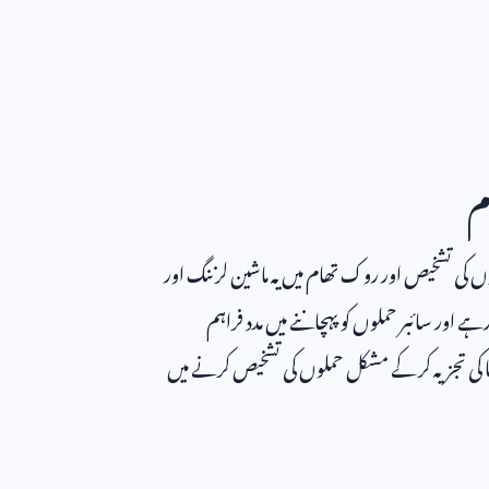
م
وں کی تشخیص اور روک تھام میں یہ ماشین لرننگ اور
ے اور سائبر حملوں کو پہچاننے میں مدد فراہم
ٹا کی تجزیہ کر کے مشکل حملوں کی تشخیص کرنے میں