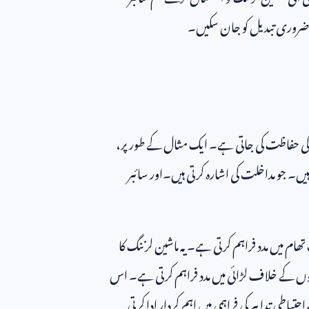
ے ضروری تبدیل کو جان سکیں۔
ٹا کی حفاظت کی جاتی ہے۔ ایک مثال کے طور پر،
 ہیں۔ جو مداخلت کی اشارہ کرتی ہیں۔اور سائبر
ھام میں مدد فراہم کرتی ہے۔ یہ ماشین لرننگ کا
حملوں کے خلاف لڑائی میں مدد فراہم کرتی ہے۔ اس
یاطی تدابیر کی فراہمی میں اہم کردار ادا کرتی