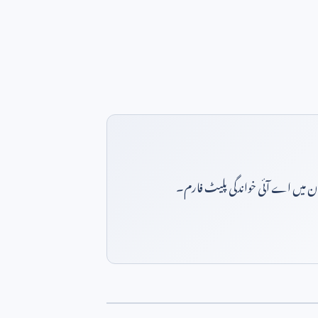
بان میں اے آئی خواندگی پلیٹ فارم۔