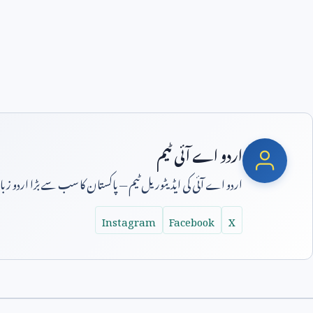
اردو اے آئی ٹیم
اردو اے آئی کی ایڈیٹوریل ٹیم — پاکستان کا سب سے بڑا اردو ز
Instagram
Facebook
X