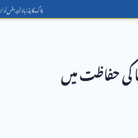
بلاگ
گائیڈز
ہاؤ ٹو
پرامٹس
ٹولز
ٹا کی حفاظت میں