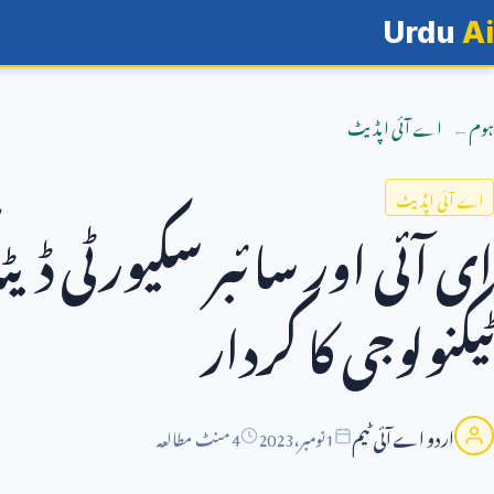
Urdu
Ai
ہوم
اے آئی اپڈیٹ
اے آئی اپڈیٹ
ای آئی اور سائبر سکیورٹی ڈی
ٹیکنولوجی کا کردار
اردو اے آئی ٹیم
1
نومبر،
2023
4 منٹ مطالعہ