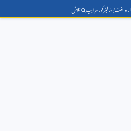
اردو لغت
نیوز لیٹر
کورسز
ایپ
تلاش