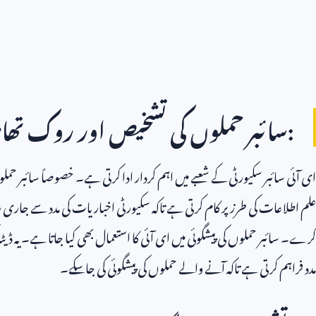
:سائبر حملوں کی تشخیص اور روک تھا
ای آئی سائبر سکیورٹی کے شعبے میں اہم کردار ادا کرتی ہے۔ خصوصاً سائبر حمل
علم اطلاعات کی طرز پر کام کرتی ہے تاکہ سکیورٹی اخباریات کی مدد سے جاری رہ
کرے۔ سائبر حملوں کی پیشگوئی میں ای آئی کا استعمال بھی کیا جاتا ہے۔ یہ ڈی
مدد فراہم کرتی ہے تاکہ آنے والے حملوں کی پیشگوئی کی جاسکے۔