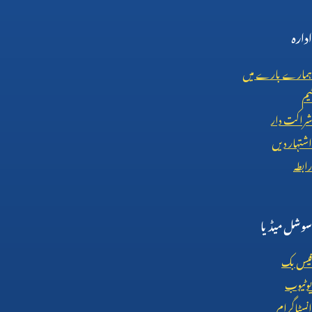
ادارہ
ہمارے بارے میں
ٹیم
شراکت دار
اشتہار دیں
رابطہ
سوشل میڈیا
فیس بک
یوٹیوب
انسٹاگرام