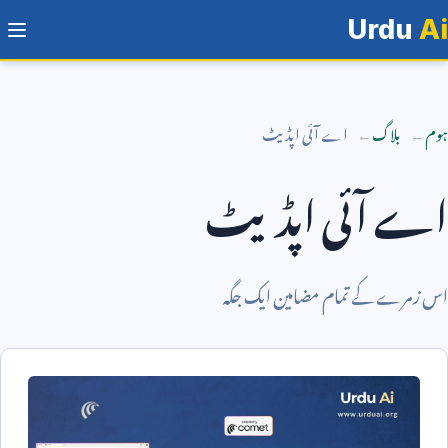
Urdu
Ai
ہوم
بلاگ
اے آئی اپڈیٹ
اے آئی اپڈیٹ
اس زمرے کے تمام مضامین ایک جگہ