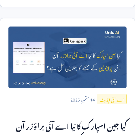
14
ستمبر،
2025
اے آئی اپڈیٹ
کیا جین اسپارک کا نیا اے آئی براؤزر آن