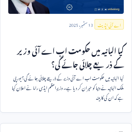
13
ستمبر،
2025
اے آئی اپڈیٹ
کیا البانیہ میں حکومت اب اے آئی وزیر
کے ذریعے چلائی جائے گی؟
کیا البانیہ میں حکومت اب اے آئی وزیر کے ذریعے چلائی جائے گی؟ یورپی
ملک البانیہ نے دنیا کو حیران کر دیا ہے۔ وزیرِاعظم ایڈی راما نے اعلان کیا
ہے کہ ان کی کابینہ