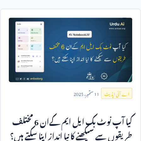
11
ستمبر،
2025
اے آئی اپڈیٹ
کیا آپ نوٹ بک ایل ایم کےان
6
مختلف
طریقوں سے سیکھنے کا نیا انداز اپنا سکتے ہیں؟