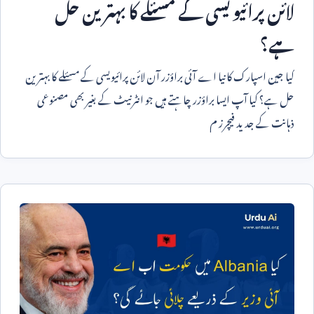
لائن پرائیویسی کے مسئلے کا بہترین حل
ہے؟
کیا جین اسپارک کا نیا اے آئی براؤزر آن لائن پرائیویسی کے مسئلے کا بہترین
حل ہے؟ کیا آپ ایسا براؤزر چاہتے ہیں جو انٹرنیٹ کے بغیر بھی مصنوعی
ذہانت کے جدید فیچرز م