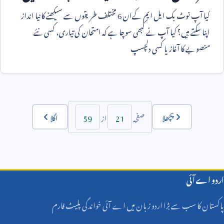
کیا آپ نوٹ بک ایل ایم کےان
6
مختلف طریقوں سے سیکھنے کا نیا انداز
اپنا سکتے ہیں؟ کیا آپ نے کبھی سوچا ہے کہ امتحان کی تیاری، کسی نئے
منصوبے کا آغاز یا کسی دلچسپ
59
21
پچھلا
اگلا
صفحہ
از
اردو اے آئی
پاکستان کا سب سے بڑا اردو زبان میں اے آئی خواندگی پلیٹ فارم