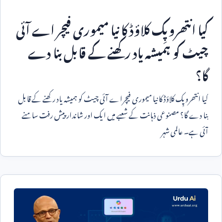
کیا انتھروپِک کلاؤڈ کا نیا میموری فیچر اے آئی
چیٹ کو ہمیشہ یاد رکھنے کے قابل بنا دے
گا؟
کیا انتھروپِک کلاؤڈ کا نیا میموری فیچراے آئی چیٹ کو ہمیشہ یاد رکھنے کے قابل
بنا دے گا؟ مصنوعی ذہانت کے شعبے میں ایک اور شاندار پیش رفت سامنے
آئی ہے۔ عالمی شہر