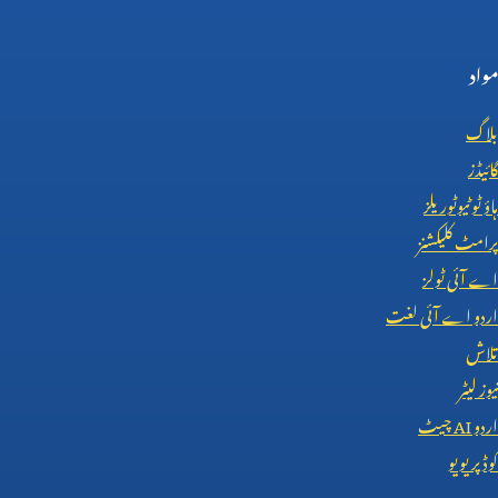
مواد
بلاگ
گائیڈز
ہاؤ ٹو ٹیوٹوریلز
پرامٹ کلیکشنز
اے آئی ٹولز
اردو اے آئی لغت
تلاش
نیوز لیٹر
اردو
AI
چیٹ
کوڈ پریویو