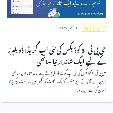
18
ستمبر،
2025
اے آئی اپڈیٹ
جی پی ٹی-
5
کوڈیکس کی نئی اپ گریڈ: ڈویلپرز
کے لیے ایک شاندار نیا ساتھی
جی پی ٹی-
5
کوڈیکس کی نئی اپ گریڈ: ڈویلپرز کے لیے ایک شاندار نیا ساتھی
اوپن اے آئی نے اپنے مشہور کوڈنگ ایجنٹ کوڈیکس میں زبردست اپگریڈ کا
اعلان کیا ہے۔ یہ نیا ور