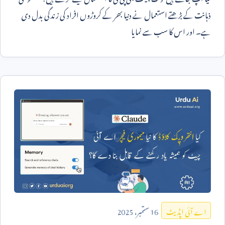
ذہانت کے بڑھتے استعمال نے دنیا بھر کے کروڑوں افراد کی زندگی بدل دی
ہے۔ اور اس کا سب سے نمایا
16
ستمبر،
2025
اے آئی اپڈیٹ