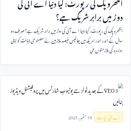
انتھروپک کی رپورٹ: کیا دنیا اے آئی کی
دوڑ میں برابر شریک ہے؟
انتھروپک کی رپورٹ: کیا دنیا اے آئی کی دوڑ میں برابر شریک ہے؟ صرف دو
سال کے اندر اندر امریکہ میں چالیس فیصد ملازمین نے مصنوعی ذہانت کو اپنی
روزمرہ کی ملازمتوں می
19
ستمبر،
2025
اے آئی اپڈیٹ