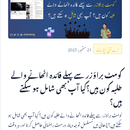
21
ستمبر،
2025
اے آئی اپڈیٹ
کومٹ براؤزر سے پہلے فائدہ اٹھانے والے
طلبہ کون ہیں؟کیا آپ بھی شامل ہو سکتے
ہیں؟
کومٹ براؤزر سے پہلے فائدہ اٹھانے والے طلبہ کون ہیں؟ کیا آپ بھی شامل ہو
سکتے ہیں؟ پڑھائی میں مسلسل توجہ دینا، درست رہنمائی حاصل کرنا اور ہر وقت