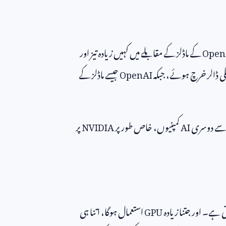
Open
کے ماڈلز کے مقابلے میں کہیں زیادہ تیز اور
کی ڈالر خرچ ہوئے، جبکہ
OpenAI
جیسے ماڈلز کے
سے دوسری
AI
کمپنیوں، خاص طور پر
NVIDIA
پر
ی ہے۔ اور جتنا زیادہ
GPU
استعمال ہوگا، اتنا ہی