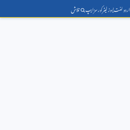
اردو لغت
نیوز لیٹر
کورسز
ایپ
تلاش