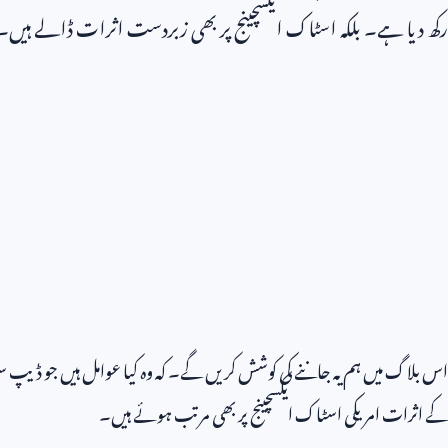
رکھ دیا ہے۔ بلکہ اسٹاک ایکسچینج پر بھی زبردست اثرات ڈالے ہیں۔
اس بلاگ میں ہم یہ جاننے کی کوشش کریں گے۔ کہ وہ کیا عوامل ہیں جو ڈیپ س
کے اثرات امریکی اسٹاک ایکسچینج پر بھی مرتب ہوئے ہیں۔