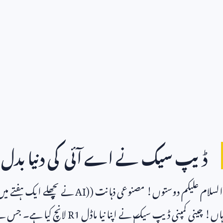
ڈیپ سیک نے اے آئی کی دنیا بدل 
السلام علیکم دوستوں! مصنوعی ذہانت (
AI)
نے پچھلے ایک ہفتے میں ک
ہاں! چینی کمپنی ڈیپ سیک نے اپنا نیا ماڈل
R1
لانچ کیا ہے۔ جس نے 