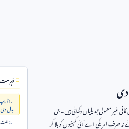
فہرست
دی
ڈیپ س
افی غیر معمولی تبدیلیاں دکھائی ہیں۔ جی
بدل دی
نہ صرف امریکی اے آئی کمپنیوں کو ہلا کر
لغت می