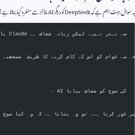
یہ سوال بہت اہم ہے کہ
DeepSeek
کو دیگر
AI
ماڈلز سے منفرد کیا بناتا ہے؟
- یہ ChatGPT یا Claude سے بہتر نہیں، لیکن زیادہ شفاف ہے
کی وجہ سے عوام کو اس کے کام کرنے کا طریقہ سمجھنے
- AI کی سوچ کو شفاف بنانا