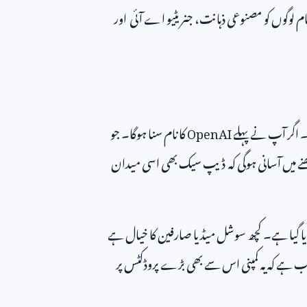
لوگوں کو مصنوعی ذہانت، جنریٹیو اے آئی اور
 اگر آپ نے پہلے
OpenAI
کا نام سنا ہوگا۔ جو
ھنے میں آسانی ہوگی کہ ڈیپ سیک بھی اسی میدان
ا گیا ہے۔ کچھ سوشل میڈیا صارفین کا خیال ہے
لب ہے کہ یہ کمپنی اس سے بھی بڑے پروڈکٹس پر