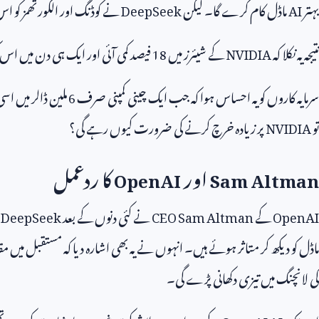
بہتر
AI
ماڈل کام کرے گا۔ لیکن
DeepSeek
نے کوڈنگ اور الگورتھمز کو اس 
نتیجہ یہ نکلا کہ
NVIDIA
کے شیئرز میں
18
فیصد کمی آئی اور ایک ہی دن میں اس 
سرمایہ کاروں کو یہ احساس ہوا کہ جب ایک چینی کمپنی صرف
6
ملین ڈالر میں اس
تو
NVIDIA
پر زیادہ خرچ کرنے کی ضرورت کیوں رہے گی؟
Sam Altman
اور
OpenAI
کا ردعمل
OpenAI
کے
CEO Sam Altman
نے کئی دنوں کے بعد
DeepSeek
ک
ماڈل کو دیکھ کر متاثر ہوئے ہیں۔ انہوں نے یہ بھی اشارہ دیا کہ مستقبل میں مق
کی لانچنگ میں تیزی دکھانی پڑے گی۔