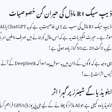
ڈیپ سیک
R1
ماڈل کی حیران کن خصوصیات
ڈیپ سیک
R1
ماڈل کی سب سے بڑی خاصیت یہ ہے کہ یہ
ChatGPT
یا
AI
مؤثر ہے۔ حیرت انگیز بات یہ ہے کہ اس ماڈل کو بنانے میں صرف
6
ملین امری
لیے یہ لاگت
20
سے
50
گنا زیادہ ہوتی ہے!
یہی وجہ ہے کہ لوگوں کے ذہن میں یہ سوال پیدا ہوا کہ
DeepSeek
کے آنے 
کیوں اثرات پڑے؟
اینویڈیا کے شیئرز پر گہرا اثر
اینویڈیا وہ کمپنی ہے جو
AI
ماڈلز کو چلانے کے لیے جی پی یوز (
GPUs)
فراہم کرت