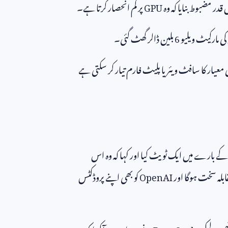
قدر مضبوط بنایا کہ وہ
GPU
پر کم انحصار کرتا ہے۔
کی مارکیٹ ویلیو
6
بلین ڈالر گھٹ گئی۔
ی معیار کا سافٹ ویئر یا پلیٹ فارم تیار کر سکتی ہے
ے بارے میں ایک ٹویٹ کیا اور کہا کہ وہ اس
ابلہ سخت ہوگا اور
OpenAI
کو بھی اپنے پروڈکٹس