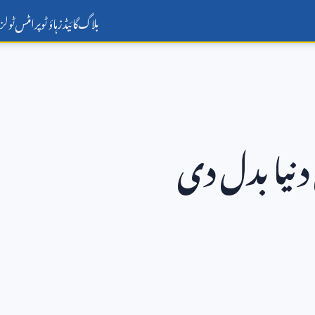
بلاگ
گائیڈز
ہاؤ ٹو
پرامٹس
ٹولز
یا بدل دی