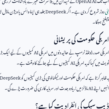
اب تک
OpenAI AI
کے میدان میں بلا شرکت غیرے بادشاہت کر رہی ت
نئی
دوڑ شروع کر دی ہے۔ اگر
DeepSeek
جلد ہی اپنا وائس یا ویژن ماڈل لان
چیلنج ہوگا۔
امریکی حکومت کی پریشانی
امریکی صدر ڈونلڈ ٹرمپ نے حالیہ دنوں میں امریکی
AI
کمپنیوں کے لیے ایک بڑی
ٹویٹ میں کہا کہ یہ امریکی
AI
کمپنیوں کے لیے جاگنے کا وقت ہے۔
یہ ظاہر کرتا ہے کہ امریکی حکومت اور ٹیکنالوجی کی بڑی کمپنیوں کو
DeepSeek
انہیں اپنے
AI
ماڈلز میں زیادہ جدت اور سرمایہ کاری کی ضرورت پڑے گی۔
ڈیپ سیک کی انفرادیت کیا ہے؟