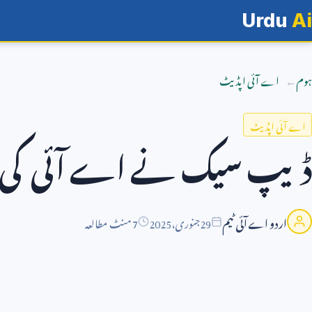
Urdu
Ai
ہوم
اے آئی اپڈیٹ
اے آئی اپڈیٹ
ڈیپ سیک نے اے آئی کی دن
اردو اے آئی ٹیم
29
جنوری،
2025
7 منٹ مطالعہ