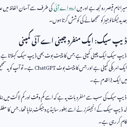
میرا نام قیصر رونجہ ہے اور میں
اردو اے آئی
کی طرف سے آسان الفاظ میں عام 
جدید ٹیکنالوجیز کو سمجھانے کی کوشش کرتا ہوں۔
ڈیپ سیک: ایک منفرد چینی اے آئی کمپنی
ڈیپ سیک ایک چینی کمپنی ہے جس کا چیٹ بوٹ بھی ڈیپ سیک کہلاتا ہے۔
ایک امریکی کمپنی ہے اور جس کا چیٹ بوٹ
ChatGPT
ہے۔ تو آپ کو یہ سمج
میں ایک بڑا قدم ہے۔
ڈیپ سیک کی سب سے منفرد بات یہ ہے کہ اسے کم وقت اور کم لاگت میں بنای
کہ ڈیپ سیک کے انجینئرز نے اسے بطور سائیڈ پروجیکٹ بنایا تھا، جس کا مط
کام کر رہی ہے۔