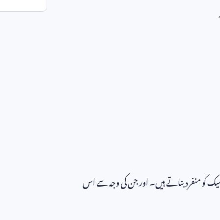
یک کو منفرد بناتے ہیں۔ اور جن کی وجہ سے اس