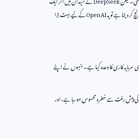
ھی۔ لیکن
DeepSeek
نے میدان میں آکر ایک
چ کر دیتا ہے تو یہ
OpenAI
کے لیے بہت بڑا
 سرمایہ کاری کا وعدہ کیا ہے۔ انہوں نے اپنے
کی پیش رفت سے خطرہ محسوس ہو رہا ہے، اور