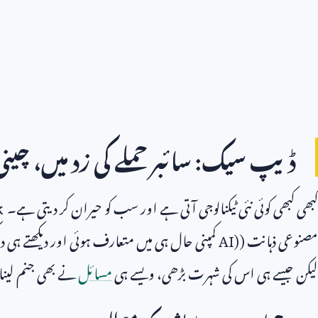
ڈیپ سیک: سائبر حملے کی زد میں، چی
کبھی کبھی کوئی نئی ٹیکنالوجی آتی ہے اور سب کو حیران کر دیتی ہے۔
k
مصنوعی ذہانت (
AI)
کمپنی حال ہی میں متعارف ہوئی اور دیکھتے ہی دی
لیکن جیسے ہی اس کی شہرت بڑھی، ویسے ہی
مسائل
نے بھی جنم لینا