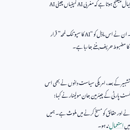
یال چیلنج ہوتا ہے کہ مغربی
AI
کمپنیاں چینی
AI
 ۔ ان نے اس ماڈل کو “
AI
کا سپوتنک لمحہ” قرار
 مضبوط حریف بننے جا رہا ہے۔
تشہیر کے بعد، امریکی سیاست دانوں نے بھی اس
یونسٹ پارٹی کے چیئرمین جان مولینار نے کہا:
ٹانے اور حقائق کو مسخ کرنے میں ملوث ہے۔ ہمیں
میں
استعمال
نہ ہو۔