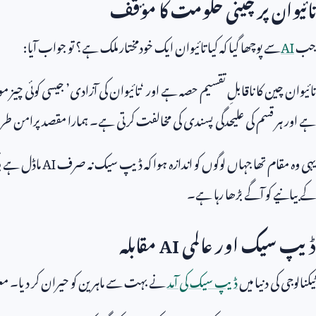
تائیوان پر چینی حکومت کا مؤقف
جب
AI
سے پوچھا گیا کہ کیا تائیوان ایک خودمختار ملک ہے؟ تو جواب آیا:
تائیوان چین کا ناقابلِ تقسیم حصہ ہے اور ‘تائیوان کی آزادی’ جیسی کوئی چیز م
ہے اور ہر قسم کی علیحدگی پسندی کی مخالفت کرتی ہے۔ ہمارا مقصد پرامن طر
یہی وہ مقام تھا جہاں لوگوں کو اندازہ ہوا کہ ڈیپ سیک نہ صرف
AI
ماڈل ہے ب
کے بیانیے کو آگے بڑھا رہا ہے۔
ڈیپ سیک اور عالمی
AI
مقابلہ
ٹیکنالوجی کی دنیا میں
ڈیپ سیک کی آمد
نے بہت سے ماہرین کو حیران کر دیا۔ 