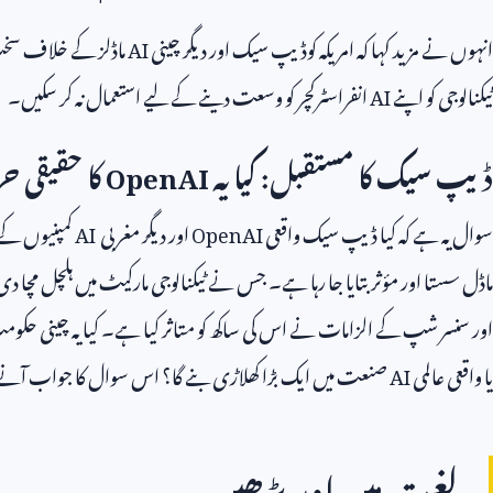
انہوں نے مزید کہا کہ امریکہ کوڈیپ سیک اور دیگر چینی
AI
ماڈلز کے خلاف سخت ب
ٹیکنالوجی کو اپنے
AI
انفراسٹرکچر کو وسعت دینے کے لیے استعمال نہ کر سکیں۔
ڈیپ سیک کا مستقبل: کیا یہ
OpenAI
کا حقیقی 
سوال یہ ہے کہ کیا ڈیپ سیک واقعی
OpenAI
اور دیگر مغربی
AI
کمپنیوں کے
ماڈل سستا اور مؤثر بتایا جا رہا ہے۔ جس نے ٹیکنالوجی مارکیٹ میں ہلچل 
اور سنسر شپ کے الزامات نے اس کی ساکھ کو متاثر کیا ہے۔ کیا یہ چینی حکومت
یا واقعی عالمی
AI
صنعت میں ایک بڑا کھلاڑی بنے گا؟ اس سوال کا جواب آنے 
لغت میں اور پڑھیں