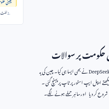
چینی حکو
لغت می
نی حکومت پر سوالات
DeepSee
نے بھی ایسا ہی کیا۔ چین کی یہ
کھتے ایپل ایپ اسٹور پر ٹاپ پر پہنچ گئی ۔
 شروع کر دیا اورسائبر حملے ہونے لگے۔