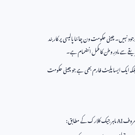
وجود نہیں۔ چینی حکومت ون چائنا پالیسی پر کاربند
یقے سے مادرِ وطن کا مکمل انضمام ہے۔
لکہ ایک ایسا پلیٹ فارم بھی ہے جو چینی حکومت
معروف
AI
ماہر جیک کلارک کے مطابق: