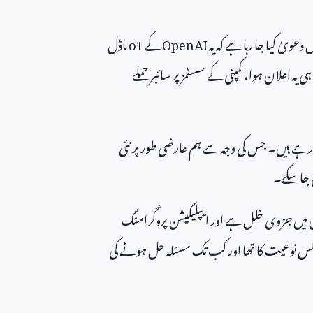
دعویٰ کیا جا رہا ہے کہ یہ
OpenAI
کے
o1
ماڈل
 یہ اعلان ہوا، کمپنی کے سسٹمز پر سائبر حملے
ہو رہے ہیں۔ جس کی وجہ سے ہم عارضی طور پر نئی
ی جا سکے۔
 میں جزوی خلل ہے اور ایپلیکیشن پروگرامنگ
ملہ کس نوعیت کا تھا اور کب تک مسئلہ حل ہونے کی