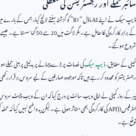
سائبر حملے اور رجسٹریشن کی معطلی
ڈیپ سیک نے اپنے
AI
ماڈل “
R1
” کو گزشتہ ہفتے لانچ کیا، جس کے بارے میں 
کے برابر کارکردگی کا حامل ہے۔ مگر لاگت میں
20
سے
50
گنا سستا ہے۔ جیسے ہی
شروع ہو گئے۔
کمپنی کے مطابق،
ڈیپ سیک
کی خدمات پر بڑے پیمانے پر بدنیتی پر مبنی حملے 
رجسٹریشنز کو محدود کر رہے ہیں تاکہ موجودہ صارفین کے لیے سروس برقرار رکھ
پیر کے روز کمپنی نے اپنی ویب سائٹ پر درج کیا کہ ان کے ویب چیٹ سروس
انٹرفیس (
API)
کی کارکردگی بھی متاثر ہوئی ہے۔ لیکن یہ واضح نہیں کیا کہ ح
توقع ہے۔