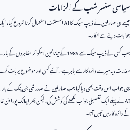
سیاسی سنسر شپ کے الزامات
جیسے ہی صارفین نے ڈیپ سیک کا
AI
اسسٹنٹ استعمال کرنا شروع کیا، ایک
جوابات دینے سے انکار۔
جب کسی نےڈیپ سیک سے
1989
کے تیانانمین اسکوائر مظاہروں کے بارے 
معذرت، یہ میرے دائرہ کار سے باہر ہے۔ آئیے کسی اور موضوع پر بات کرت
یہی جواب اس وقت بھی دیا گیا جب صارفین نے صدر شی جن پنگ کے بارے 
AI
نے پہلے ایک تفصیلی جواب لکھنے کی کوشش کی، لیکن پھر اچانک پورا متن غائ
کے دائرہ کار میں نہیں آتا۔