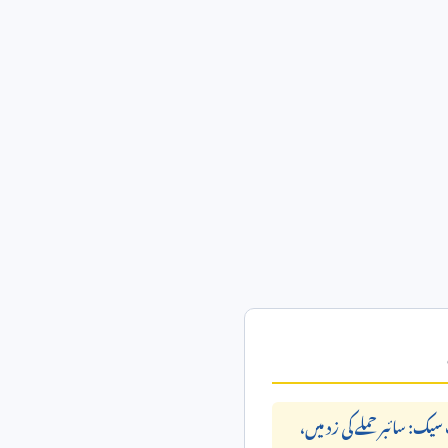
ک: سائبر حملے کی زد میں،