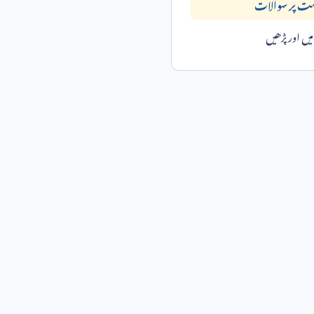
مت پر سوالات
ں اور پڑھیں