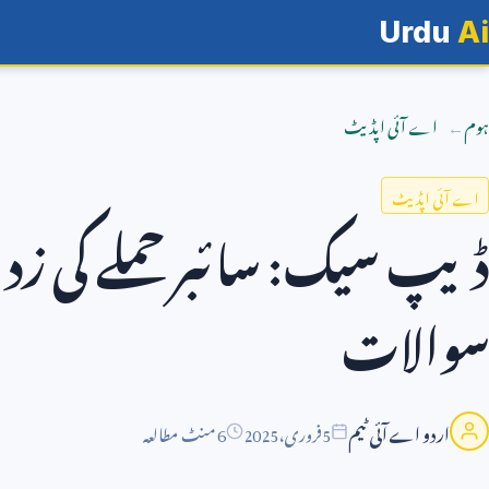
Urdu
Ai
ہوم
اے آئی اپڈیٹ
اے آئی اپڈیٹ
ڈیپ سیک: سائبر حملے کی زد 
سوالات
اردو اے آئی ٹیم
5
فروری،
2025
6 منٹ مطالعہ