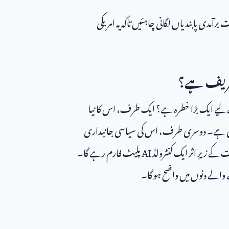
رآمدی پابندیاں لگانی چاہئیں تاکہ یہ امریکی
حریف ہے؟
 لیے ایک بڑا خطرہ ہے؟ ایک طرف، اس کا نیا
مچا دی ہے۔ دوسری طرف، اس کی سیاسی جانبداری
 کے زیرِ اثر ایک کنٹرولڈ
AI
پلیٹ فارم رہے گا۔
والے دنوں میں واضح ہو گا۔