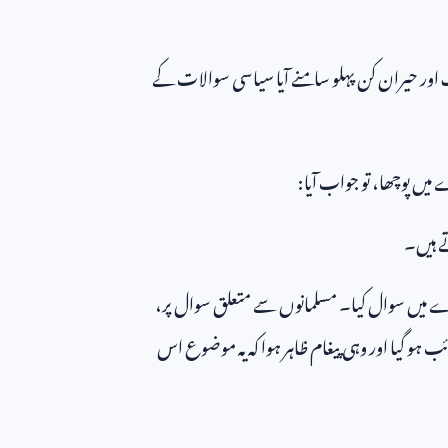
 اور حیران کن پہلو سامنے آیا سیاسی سوالات کے
میں پوچھا، تو جواب آیا:
ے ہیں۔
میں سوال کیا۔ مسلمانوں سے متعلق سوال پر،
ب ہو گیا اور وہی پیغام ظاہر ہوا کہ یہ موضوع اس