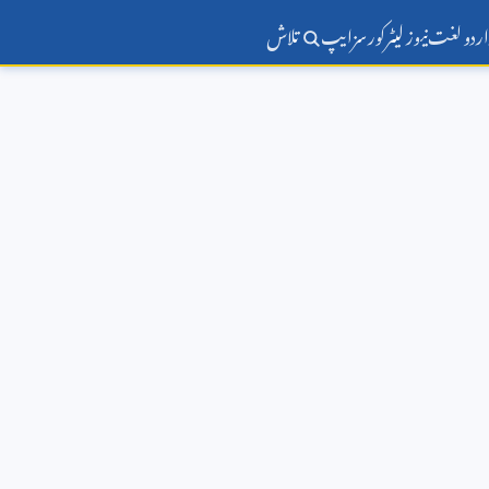
اردو لغت
نیوز لیٹر
کورسز
ایپ
تلاش