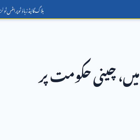
بلاگ
گائیڈز
ہاؤ ٹو
پرامٹس
ٹولز
میں، چینی حکومت پر