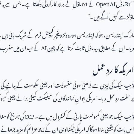
“
R1
ماڈل
OpenAI
کے
o1
ماڈل کے برابر کارکردگی دکھاتا ہے۔ جس سے یہ خ
ماڈلز سے کہیں آگے ہیں۔”
مارک اینڈریسن، جو کہ اینڈریسن ہورووٹز وینچر کیپیٹل فرم کے شریک بانی ہیں
دیا۔ ان کے مطابق، یہ ماڈل ثابت کرتا ہے کہ چین
AI
کے میدان میں مغرب کا
امریکہ کا ردِ عمل
ڈیپ سیک کی تیزی سے بڑھتی ہوئی مقبولیت اور چینی حکومت کے بیانیے کی 
پر سخت ردِعمل دیا۔ امریکی ایوانِ نمائندگان کی سیلیکٹ کمیٹی برائے چینی کم
ڈیپ سیک جو چینی کمیونسٹ پارٹی کے کنٹرول میں ہے۔
CCP
کی تاریخ کو م
اس بات کو یقینی بنانا ہوگا کہ امریکی ٹیکنالوجی ان کے
AI
عزائم کو مزید بڑھانے 