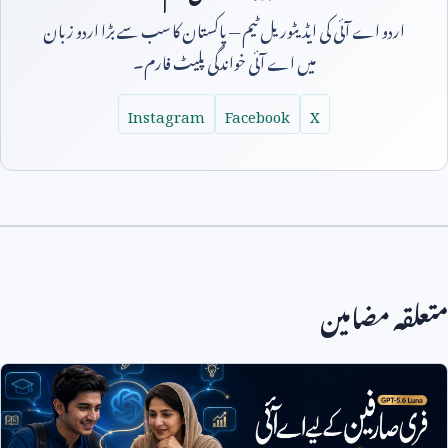
اردو اے آئی کی ایڈیٹوریل ٹیم — پاکستان کا سب سے بڑا اردو زبان
میں اے آئی خواندگی پلیٹ فارم۔
Instagram
Facebook
X
متعلقہ مضامین