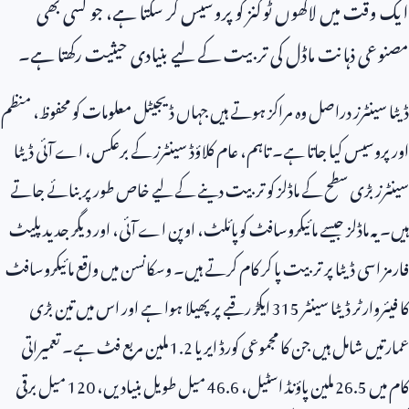
ایک وقت میں لاکھوں ٹوکنز کو پروسیس کر سکتا ہے، جو کسی بھی
مصنوعی ذہانت ماڈل کی تربیت کے لیے بنیادی حیثیت رکھتا ہے۔
ڈیٹا سینٹرز دراصل وہ مراکز ہوتے ہیں جہاں ڈیجیٹل معلومات کو محفوظ، منظم
اور پروسیس کیا جاتا ہے۔ تاہم، عام کلاؤڈ سینٹرز کے برعکس، اے آئی ڈیٹا
سینٹرز بڑی سطح کے ماڈلز کو تربیت دینے کے لیے خاص طور پر بنائے جاتے
ہیں۔ یہ ماڈلز جیسے مائیکروسافٹ کوپائلٹ، اوپن اے آئی، اور دیگر جدید پلیٹ
فارمز اسی ڈیٹا پر تربیت پا کر کام کرتے ہیں۔ وسکانسن میں واقع مائیکروسافٹ
کا فیئروارٹر ڈیٹا سینٹر
315
ایکڑ رقبے پر پھیلا ہوا ہے اور اس میں تین بڑی
عمارتیں شامل ہیں جن کا مجموعی کورڈ ایریا
1.2
ملین مربع فٹ ہے۔ تعمیراتی
کام میں
26.5
ملین پاؤنڈ اسٹیل،
46.6
میل طویل بنیادیں،
120
میل برقی