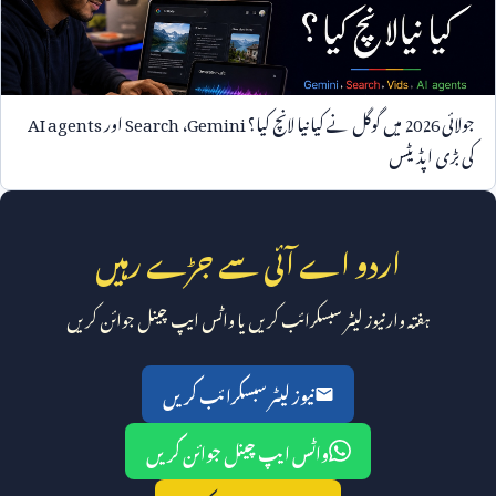
جولائی
2026
میں گوگل نے کیا نیا لانچ کیا؟
Gemini
،
Search
اور
AI agents
کی بڑی اپڈیٹس
اردو اے آئی سے جڑے رہیں
ہفتہ وار نیوز لیٹر سبسکرائب کریں یا واٹس ایپ چینل جوائن کریں
نیوز لیٹر سبسکرائب کریں
واٹس ایپ چینل جوائن کریں