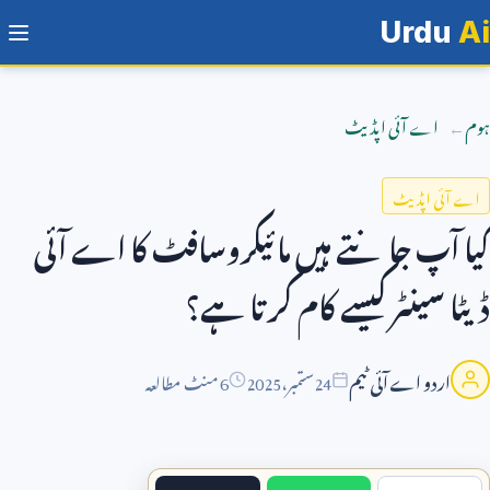
Urdu
Ai
ہوم
اے آئی اپڈیٹ
اے آئی اپڈیٹ
کیا آپ جانتے ہیں مائیکروسافٹ کا اے آئی
ڈیٹا سینٹر کیسے کام کرتا ہے؟
اردو اے آئی ٹیم
24
ستمبر،
2025
6 منٹ مطالعہ