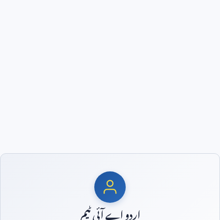
اردو اے آئی ٹیم