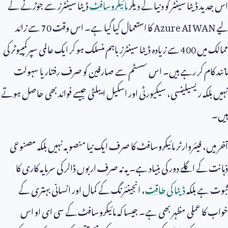
اس جدید ڈیٹا سینٹر کو دنیا کے دیگر
مائیکروسافٹ
ڈیٹا سینٹرز سے جوڑنے کے
لیے
Azure AI WAN
کا استعمال کیا گیا ہے۔ اس وقت
70
سے زائد
ممالک میں
400
سے زیادہ ڈیٹا سینٹرز باہم منسلک ہو کر ایک عالمی سپرکمپیوٹر کی
مانند کام کر رہے ہیں۔ اس سسٹم سے صارفین کو صرف رفتار یا سہولت
نہیں بلکہ ریسیلینسی، سیکیورٹی اور اسکیل ایبلٹی جیسے فوائد بھی حاصل ہوتے
ہیں۔
آخر میں، فیئروارٹر مائیکروسافٹ کا صرف ایک نیا منصوبہ نہیں بلکہ مصنوعی
ذہانت کے اگلے دور کی بنیاد ہے۔ یہ نہ صرف اربوں ڈالر کی سرمایہ کاری کا
ثبوت ہے بلکہ
ڈیٹا کی طاقت
، انجینئرنگ کے کمال اور انسانی بہتری کے
خواب کا عملی مظہر بھی ہے۔ جیسا کہ مائیکروسافٹ کے سی ای او اس