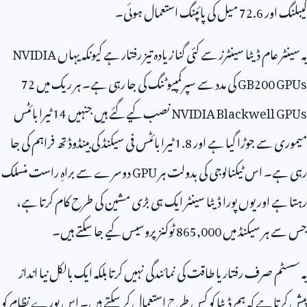
کیبلنگ اور
72.6
میل کی پائپنگ استعمال ہوئی۔
یہ سینٹر عام ڈیٹا سینٹرز سے کئی گنا زیادہ تیز رفتار ہے کیونکہ یہاں
NVIDIA
GB200 GPUs
کی مدد سے سپرکمپیوٹنگ کی جا رہی ہے۔ ہر ریک میں
72
NVIDIA Blackwell GPUs
نصب کیے گئے ہیں جنہیں
14
ٹیرا بائٹس
میموری سے جوڑا گیا ہے اور
1.8
ٹیرا بائٹس فی سیکنڈ کی بینڈوڈتھ فراہم کی جا
رہی ہے۔ اس ٹیکنالوجی کی بدولت ہر
GPU
دوسرے سے براہِ راست منسلک
رہتا ہے اور یوں پورا ڈیٹا سینٹر ایک ہی بڑی مشین کی طرح کام کرتا ہے،
جس سے ہر سیکنڈ میں
865,000
ٹوکنز پروسیس کیے جا سکتے ہیں۔
یہ سسٹم صرف رفتار یا طاقت کی نمائندگی نہیں کرتا بلکہ ایک بالکل نیا انداز
پیش کرتا ہے کہ ہم ڈیٹا کو کس طرح استعمال کر سکتے ہیں۔ اس پورے نظام کو