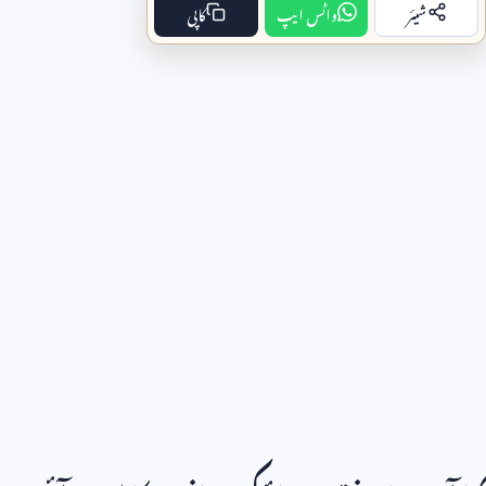
شیئر
واٹس ایپ
کاپی