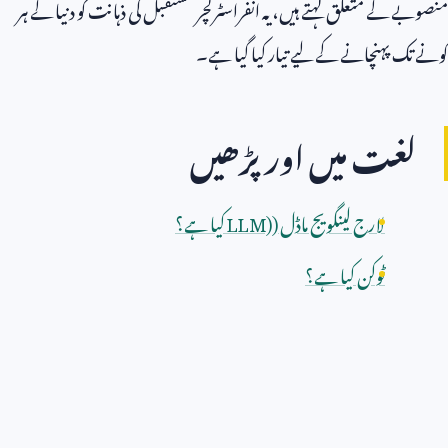
منصوبے کے متعلق کہتے ہیں، یہ انفراسٹرکچر مستقبل کی ذہانت کو دنیا کے ہر
کونے تک پہنچانے کے لیے تیار کیا گیا ہے۔
لغت میں اور پڑھیں
لارج لینگویج ماڈل (
LLM)
کیا ہے؟
ٹوکن کیا ہے؟