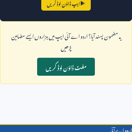
ایپ ڈاؤن لوڈ کریں
يہ مضمون پسند آيا؟ اردو اے آئی ايپ ميں ہزاروں ايسے مضامين
پڑھيں
مفت ڈاؤن لوڈ کريں
اردو اے آئی