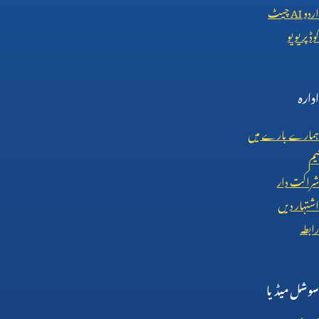
اردو
AI
چیٹ
کوڈ پریویو
ادارہ
ہمارے بارے میں
ٹیم
شراکت دار
اشتہار دیں
رابطہ
سوشل میڈیا