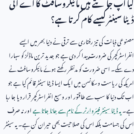
کیا آپ جانتے ہیں مائیکروسافٹ کا اے آئی
ڈیٹا سینٹر کیسے کام کرتا ہے؟
مصنوعی ذہانت کی تیز رفتاری سے ترقی نے دنیا بھر میں ایسے
انفراسٹرکچر کی ضرورت پیدا کر دی ہے جو جدید ترین ماڈلز کو سہارا
دے سکے۔ اسی ضرورت کو مدنظر رکھتے ہوئے مائیکروسافٹ نے
امریکہ کی ریاست وسکانسن میں ایک ایسا ڈیٹا سینٹر قائم کیا ہے جو
اب تک دنیا کا سب سے طاقتور اور وسیع انفراسٹرکچر قرار دیا جا رہا
ہے۔
یہ ڈیٹا سینٹر فیئروارٹر کے نام سے جانا جاتا ہے
اور نہ صرف
اس کی جسامت بلکہ اس کی صلاحیت بھی حیران کن ہے۔ یہ سینٹر