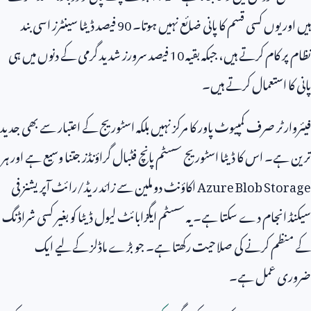
ہیں اور یوں کسی قسم کا پانی ضائع نہیں ہوتا۔
90
فیصد ڈیٹا سینٹرز اسی بند
نظام پر کام کرتے ہیں، جبکہ بقیہ
10
فیصد سرورز شدید گرمی کے دنوں میں ہی
پانی کا استعمال کرتے ہیں۔
فیئروارٹر صرف کمپیوٹ پاور کا مرکز نہیں بلکہ اسٹوریج کے اعتبار سے بھی جدید
ترین ہے۔ اس کا ڈیٹا اسٹوریج سسٹم پانچ فٹبال گراؤنڈز جتنا وسیع ہے اور ہر
Azure Blob Storage
اکاؤنٹ دو ملین سے زائد ریڈ/رائٹ آپریشنز فی
سیکنڈ انجام دے سکتا ہے۔ یہ سسٹم ایگزابائٹ لیول ڈیٹا کو بغیر کسی شراڈنگ
کے منظم کرنے کی صلاحیت رکھتا ہے۔ جو بڑے ماڈلز کے لیے ایک
ضروری عمل ہے۔