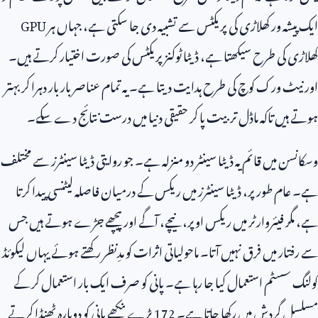
ایک پیشہ ور کھلاڑی کی پریکٹس سے تشبیہ دی جا سکتی ہے، جہاں ہر
GPU
کھلاڑی کی طرح سیکھتا ہے، ڈیٹا ٹوکنز پریکٹس کی صورت اختیار کرتے ہیں۔
اور نیٹ ورک کوچ کی طرح ہدایت دیتا ہے۔ یہ تمام عناصر بار بار دہرا کر بہتر
ہوتے ہیں تاکہ ماڈل تربیت پا کر حقیقی دنیا میں درست نتائج دے سکے۔
وسکانسن میں قائم یہ ڈیٹا سینٹر دو منزلہ ہے۔ جو روایتی ڈیٹا سینٹرز سے مختلف
ہے۔ عام طور پر، ڈیٹا سینٹرز میں ریکس کے درمیان فاصلہ لیٹنسی پیدا کرتا
ہے، مگر فیئروارٹر میں ریکس اوپر، نیچے، آگے اور پیچھے جڑے ہوتے ہیں جس
سے رفتار میں فرق نہیں آتا۔ ماحولیاتی اثرات کو مدِنظر رکھتے ہوئے یہاں لیکوئڈ
کولنگ سسٹم استعمال کیا جا رہا ہے۔ پانی کو صرف ایک بار استعمال کر کے
مسلسل گردش میں رکھا جاتا ہے۔
172
بڑے پنکھے پانی کو دوبارہ ٹھنڈا کرتے