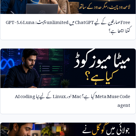
Free
صارفین کے لیے
ChatGPT
میں
unlimited
چیٹ:
GPT-5.6 Luna
کتنا اچھا ہے؟
Meta Muse Code
کیا ہے؟
Mac
اور
Linux
کے لیے نیا
AI coding
agent