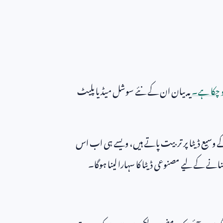
و چکا ہے۔
یہ بیان ان کے نئے سوشل میڈیا پلیٹ
کے وسیع ڈیٹا پر تربیت پاتے ہیں، ویسے ہی اب اس
 بنانے کے لیے مصنوعی ڈیٹا کا سہارا لینا ہوگا۔