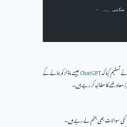
 سکتی ہے۔
ے تسلیم کیا کہ
ChatGPT
جیسے ماڈلز کو بنانے کے
رز معاوضے کا مطالبہ کر رہے ہیں۔
ھ کئی سوالات بھی جنم لے رہے ہیں۔