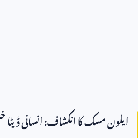
ایلون مسک کا انکشاف: انسانی ڈیٹا خ
دور