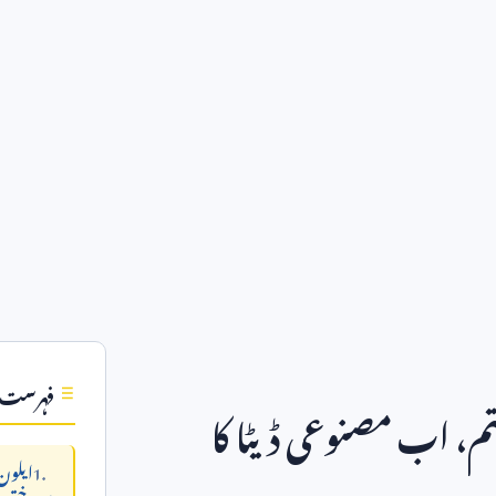
فہرست
تم، اب مصنوعی ڈیٹا کا
ایلون