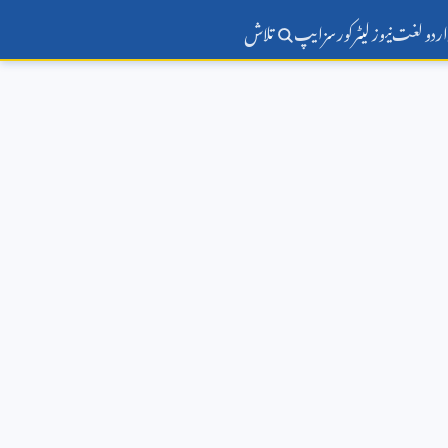
اردو لغت
نیوز لیٹر
کورسز
ایپ
تلاش