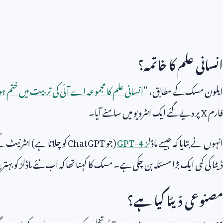
انسانی علم کا خاتمہ؟
ایلون مسک کے مطابق، “
انسانی علم کا مجموعہ اے آئی کی تربیت میں ختم ہ
فارم
X
پر دیے گئے ایک انٹرویو میں سامنے آیا۔
انہوں نے بتایا کہ جیسے ماڈل
ز
GPT-4
(جو
ChatGPT
کو چلاتا ہے) انٹرنیٹ 
ڈیٹا کی کمی ایک بڑا مسئلہ بن چکی ہے۔ مسک کا کہنا تھا کہ اب نئے ماڈلز کو بہتر
مصنوعی ڈیٹا کیا ہے؟