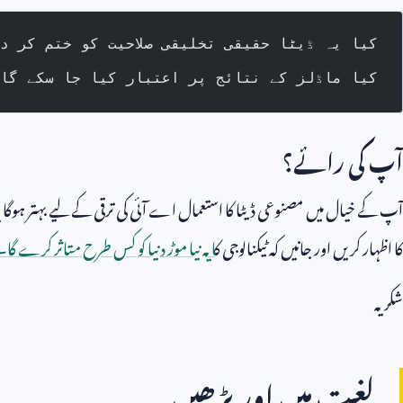
- کیا یہ ڈیٹا حقیقی تخلیقی صلاحیت کو ختم کر د
- کیا ماڈلز کے نتائج پر اعتبار کیا جا سکے گا
آپ کی رائے؟
آپ کے خیال میں مصنوعی ڈیٹا کا استعمال اے آئی کی ترقی کے لیے بہتر ہوگا یا 
کا اظہار کریں اور جانیں کہ ٹیکنالوجی ک
ا یہ نیا موڑ دنیا کو کس طرح متاثر کرے گا۔
شکریہ
لغت میں اور پڑھیں