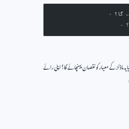
ے گا؟
؟
یہ ماڈلز کے معیار کو نقصان پہنچائے گا؟ اپنی رائے