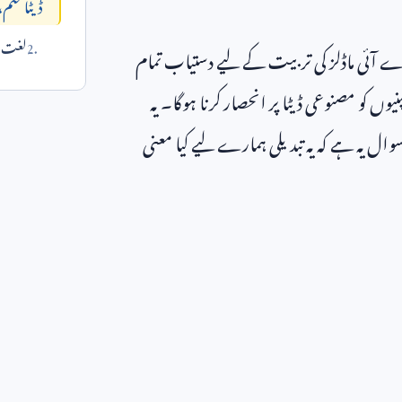
ڈیٹا ختم،
لغت می
ے آئی ماڈلز کی تربیت کے لیے دستیاب تمام
یوں کو مصنوعی ڈیٹا پر انحصار کرنا ہوگا۔ یہ
وال یہ ہے کہ یہ تبدیلی ہمارے لیے کیا معنی