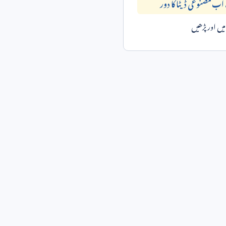
 اب مصنوعی ڈیٹا کا دور
ں اور پڑھیں