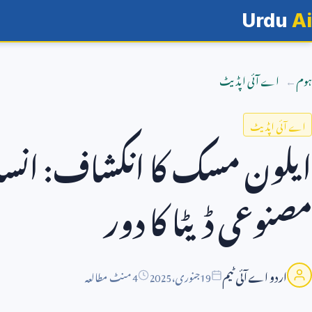
Urdu
Ai
ہوم
اے آئی اپڈیٹ
اے آئی اپڈیٹ
ایلون مسک کا انکشاف: انسان
مصنوعی ڈیٹا کا دور
اردو اے آئی ٹیم
19
جنوری،
2025
4 منٹ مطالعہ