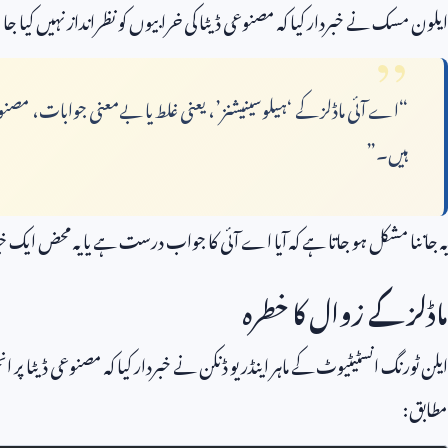
ایلون مسک نے خبردار کیا کہ مصنوعی ڈیٹا کی خرابیوں کو نظرانداز نہیں کیا جا
“اے آئی ماڈلز کے ‘ہیلوسینیشنز’، یعنی غلط یا بےمعنی جوابات، مصن
ہیں۔”
یہ جاننا مشکل ہو جاتا ہے کہ آیا اے آئی کا جواب درست ہے یا یہ محض ایک خی
ماڈلز کے زوال کا خطرہ
ایلن ٹورنگ انسٹیٹیوٹ کے ماہر اینڈریو ڈنکن نے خبردار کیا کہ مصنوعی ڈیٹا پر 
مطابق: