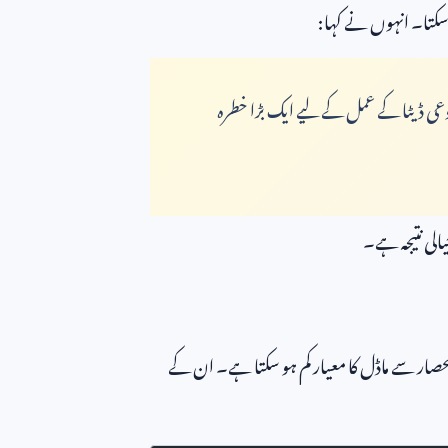
 سکتا۔ انہوں نے کہا:
وعی ڈیٹا کے عمل کے لیے ایک بڑا خطرہ
الی نتیجہ ہے۔
انحصار سے
م
اڈل کا معیار کم ہو سکتا ہے۔ ان کے