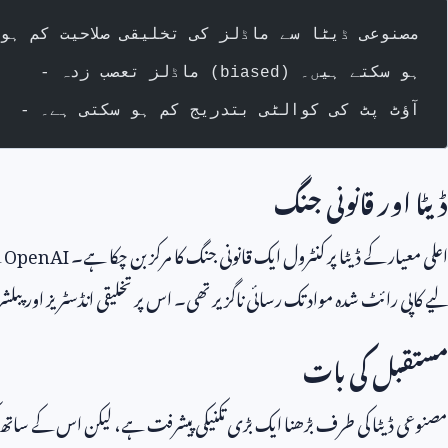
- مصنوعی ڈیٹا سے ماڈلز کی تخلیقی صلاحیت کم ہو
- ماڈلز تعصب زدہ (biased) ہو سکتے ہیں۔
- آؤٹ پٹ کی کوالٹی بتدریج کم ہو سکتی ہے۔
ڈیٹا اور قانونی جنگ
اعلی معیار کے ڈیٹا پر کنٹرول ایک قانونی جنگ کا مرکز بن چکا ہے۔
OpenAI
ن
لیے کاپی رائٹ شدہ مواد تک رسائی ناگزیر تھی۔ اس پر تخلیقی انڈسٹریز اور پبلش
مستقبل کی بات
مصنوعی ڈیٹا کی طرف بڑھنا ایک بڑی تکنیکی پیشرفت ہے، لیکن اس کے سات