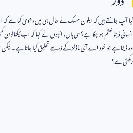
کیا آپ جانتے ہیں کہ ایلون مسک نے حال ہی میں دعویٰ کیا ہے کہ ا
انسانی ڈیٹا ختم ہو چکا ہے؟ جی ہاں، انہوں نے کہا کہ اب ٹیکنالوجی کمپن
وہ ڈیٹا ہے جو خود اے آئی ماڈلز کے ذریعے تخلیق کیا جاتا ہے۔ لیکن س
رکھتی ہے؟