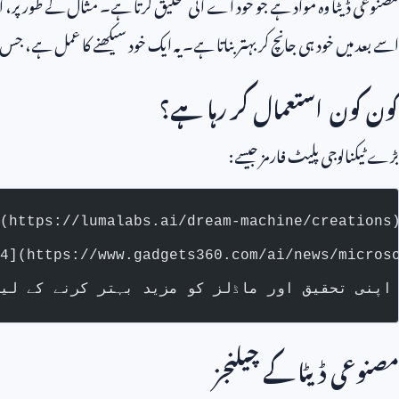
مصنوعی ڈیٹا وہ مواد ہے جو خود اے آئی تخلیق کرتا ہے۔ مثال کے طور پر، اگ
اسے بعد میں خود ہی جانچ کر بہتر بناتا ہے۔ یہ ایک خود سیکھنے کا عمل ہے، جس
کون کون استعمال کر رہا ہے؟
بڑے ٹیکنالوجی پلیٹ فارمز جیسے:
- **Google اور OpenAI**: اپنی تحقیق اور ماڈلز کو مزید بہتر کرنے کے ل
مصنوعی ڈیٹا کے چیلنجز