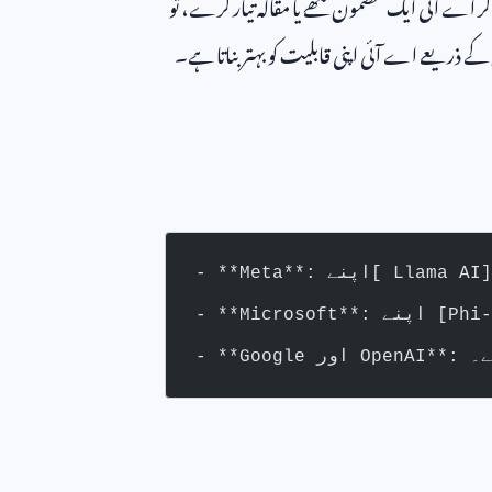
ر اے آئی ایک مضمون لکھے یا مقالہ تیار کرے، تو
 کے ذریعے اے آئی اپنی قابلیت کو بہتر بناتا ہے۔
یے۔