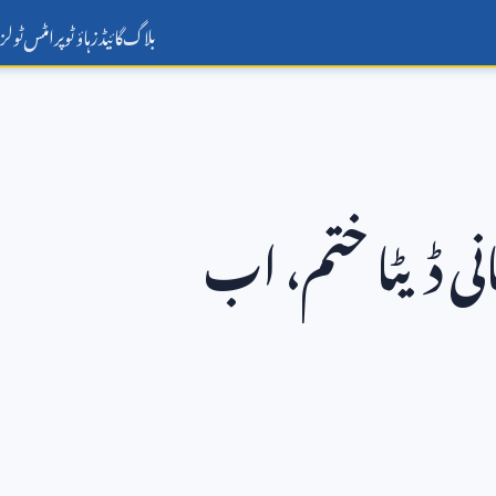
بلاگ
گائیڈز
ہاؤ ٹو
پرامٹس
ٹولز
ی ڈیٹا ختم، اب