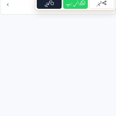
شیئر
واٹس ایپ
کاپی
فہرست مضمون