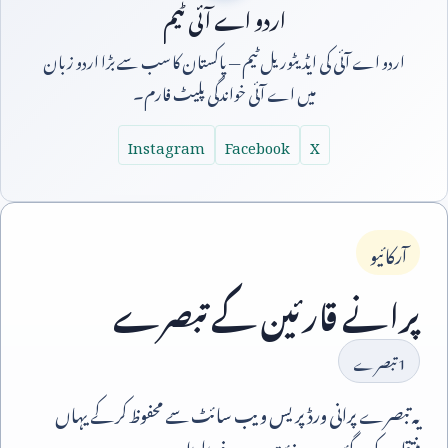
اردو اے آئی ٹیم
اردو اے آئی کی ایڈیٹوریل ٹیم — پاکستان کا سب سے بڑا اردو زبان
میں اے آئی خواندگی پلیٹ فارم۔
Instagram
Facebook
X
آرکائیو
پرانے قارئین کے تبصرے
1
تبصرے
یہ تبصرے پرانی ورڈپریس ویب سائٹ سے محفوظ کر کے یہاں