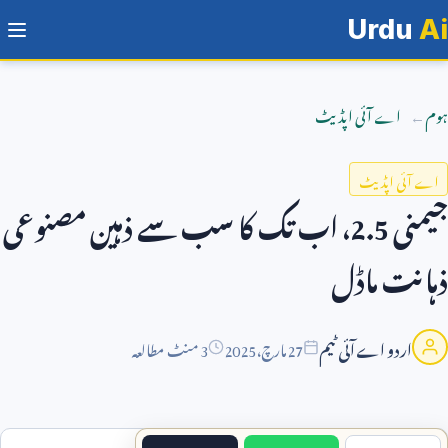
Urdu
Ai
ہوم
اے آئی اپڈیٹ
اے آئی اپڈیٹ
جیمنی
2.5
، اب تک کا سب سے ذہین مصنوعی
ذہانت ماڈل
اردو اے آئی ٹیم
27
مارچ،
2025
3 منٹ مطالعہ