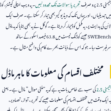
جیمنی
2.5
پرو صرف
تحریر یا سوالات تک محدود نہیں
۔ یہ ویب ایپلی کیشنز، کوڈ
میں تبدیلیاں، اور یہاں تک کہ ویڈیو گیمز بھی تیار کر سکتا ہے۔ صرف ایک
لائن کی ہدایت پر، یہ مکمل کوڈ تیار کر دیتا ہے۔ گوگل نے یہ بھی بتایا کہ یہ ماڈل
SWEBench
جیسے کوڈنگ ٹیسٹ میں
63.8
فیصد اسکور کے ساتھ
سرفہرست رہا۔ جو کہ اس کے ذہانت بھرے کام کی واضح مثال ہے۔
مختلف اقسام کی معلومات کا ماہر ماڈل
جیمنی
2.5
کی سب سے خاص بات یہ ہے کہ یہ “ملٹی موڈل” ماڈل ہے۔ یعنی
یہ ایک وقت میں مختلف اقسام کی معلومات جیسے کہ تحریر، آواز، تصاویر،
وڈیوز، اور یہاں تک کہ کوڈ فائلز کو بھی سمجھ سکتا ہے۔ اب یہ ماڈل ایک ملین