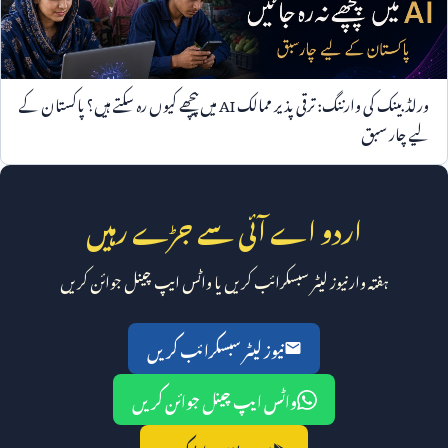
ورلڈ بینک کی وارننگ: ترقی پذیر ممالک
AI
میں پیچھے کیوں رہ سکتے ہیں؟ پاکستان کے
لیے چار سبق
اردو اے آئی سے جڑے رہیں
ہفتہ وار نیوز لیٹر سبسکرائب کریں یا واٹس ایپ چینل جوائن کریں
نیوز لیٹر سبسکرائب کریں
واٹس ایپ چینل جوائن کریں