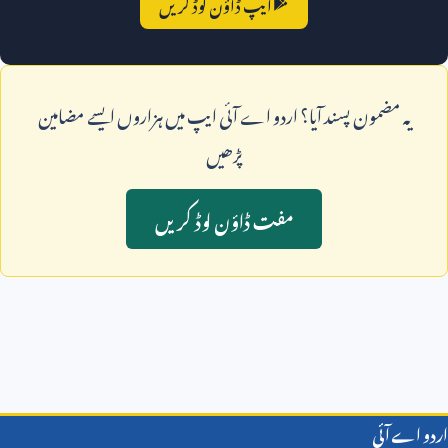
ایپ ڈاؤن لوڈ کریں
يہ مضمون پسند آيا؟ اردو اے آئی ايپ ميں ہزاروں ايسے مضامين
پڑھيں
مفت ڈاؤن لوڈ کريں
اردو اے آئی