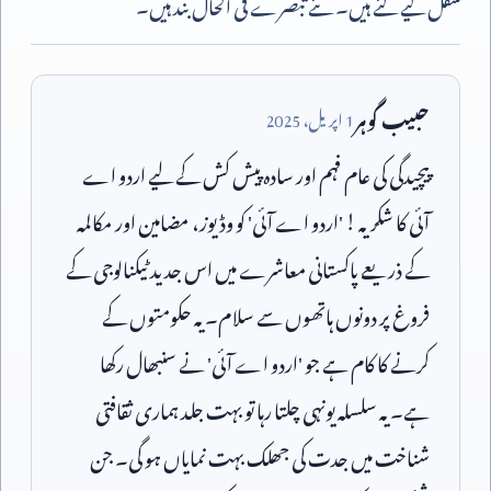
منتقل کیے گئے ہیں۔ نئے تبصرے فی الحال بند ہیں۔
حبیب گوہر
1
اپریل،
2025
پیچیدگی کی عام فہم اور سادہ پیش کش کے لیے اردو اے
آئی کا شکریہ ! 'اردو اے آئی' کو وڈیوز، مضامین اور مکالمہ
کے ذریعے پاکستانی معاشرے میں اس جدید ٹیکنالوجی کے
فروغ پر دونوں ہاتھوں سے سلام۔ یہ حکومتوں کے
کرنے کا کام ہے جو 'اردو اے آئی' نے سنبھال رکھا
ہے۔ یہ سلسلہ یونہی چلتا رہا تو بہت جلد ہماری ثقافتی
شناخت میں جدت کی جھلک بہت نمایاں ہو گی۔ جن