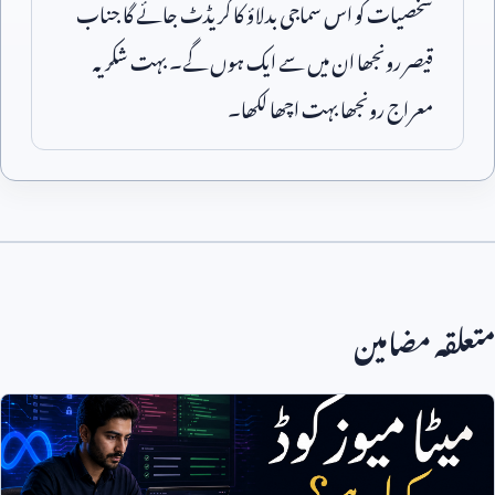
شخصیات کو اس سماجی بدلاؤ کا کریڈٹ جائے گا جناب
قیصر رونجھا ان میں سے ایک ہوں گے۔ بہت شکریہ
معراج رونجھا بہت اچھا لکھا۔
متعلقہ مضامین