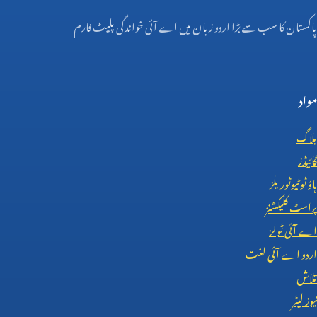
پاکستان کا سب سے بڑا اردو زبان میں اے آئی خواندگی پلیٹ فارم
مواد
بلاگ
گائیڈز
ہاؤ ٹو ٹیوٹوریلز
پرامٹ کلیکشنز
اے آئی ٹولز
اردو اے آئی لغت
تلاش
نیوز لیٹر