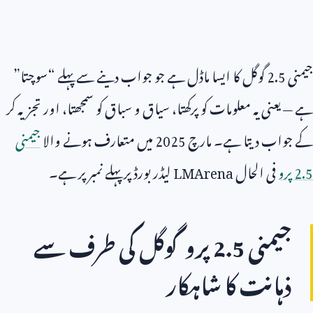
جیمنی
2.5
گوگل کا ایسا ماڈل ہے جو جواب دینے سے پہلے “سوچتا”
ہے — یعنی یہ معلومات کو پرکھتا، سیاق و سباق کو سمجھتا، اور تجزیہ کر
کے جواب دیتا ہے۔ مارچ
2025
میں متعارف ہونے والا
جیمنی
2.5
پرو
فی الحال
LMArena
لیڈر بورڈ پر پہلے نمبر پر ہے۔
جیمنی
2.5
پرو گوگل کی طرف سے
ذہانت کا شاہکار