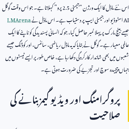
اس نئے ماڈل کا ایک ورژن “جیمنی
2.5
پرو” کہلاتا ہے۔ جو اس وقت گوگل
AI
اسٹوڈیو اور جیمنی ایپ پر دستیاب ہے۔ اس ماڈل نے
LMArena
جیسے بینچ مارک پر پہلا نمبر حاصل کیا، جو کہ انسانی پسندیدگی کو ناپنے کا ایک
عالمی معیار ہے۔ گوگل نے بتایا کہ یہ ماڈل ریاضی، سائنس، اور کوڈنگ جیسے
شعبوں میں بھی شاندار کارکردگی دکھا رہا ہے، خاص طور پر ایسے ٹیسٹوں میں
جہاں پیچیدہ سوچ اور تجزیے کی ضرورت ہوتی ہے۔
پروگرامنگ اور ویڈیو گیمز بنانے کی
صلاحیت