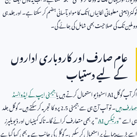
ٹوکنز (یعنی معلوماتی اکائیاں) تک کا مواد بآسانی ہضم کر سکتا ہے۔ اور جلد ہی
دو ملین تک کی صلاحیت بھی شامل کی جائے گی۔
عام صارف اور کاروباری اداروں
کے لیے دستیاب
اگر آپ گوگل
AI
اسٹوڈیو استعمال کرتے ہیں یا
جیمنی ایپ کے ایڈوانسڈ
صارف ہیں
۔ تو آپ آج ہی سے جیمنی
2.5
پرو کا تجربہ کر سکتے ہیں۔ گوگل جلد
ہی اسے “
ورٹیکس
AI
” پر بھی متعارف کرائے گا۔ تاکہ کمپنیاں اور ڈیویلپرز
اسے بڑے پیمانے پر استعمال کر سکیں۔ گوگل کی جانب سے یہ بھی کہا گیا ہے