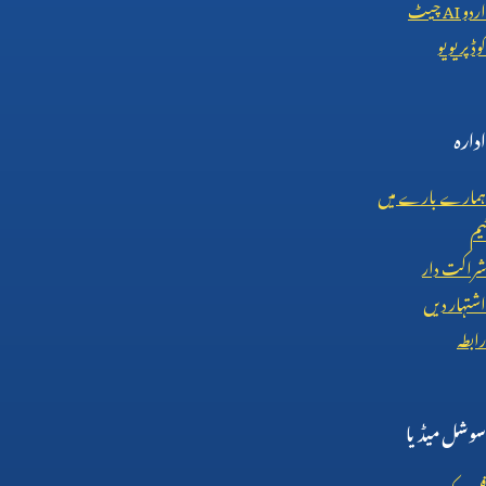
اردو
AI
چیٹ
کوڈ پریویو
ادارہ
ہمارے بارے میں
ٹیم
شراکت دار
اشتہار دیں
رابطہ
سوشل میڈیا