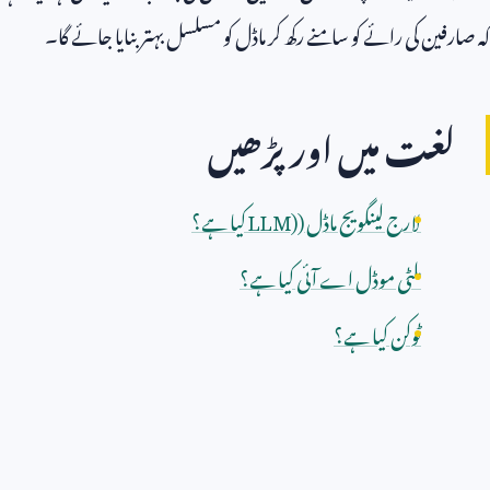
کہ صارفین کی رائے کو سامنے رکھ کر ماڈل کو مسلسل بہتر بنایا جائے گا۔
لغت میں اور پڑھیں
لارج لینگویج ماڈل (
LLM)
کیا ہے؟
ملٹی موڈل اے آئی کیا ہے؟
ٹوکن کیا ہے؟