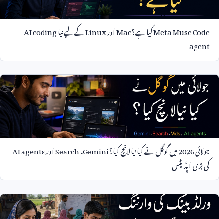
Meta Muse Code
کیا ہے؟
Mac
اور
Linux
کے لیے نیا
AI coding
agent
جولائی
2026
میں گوگل نے کیا نیا لانچ کیا؟
Gemini
،
Search
اور
AI agents
کی بڑی اپڈیٹس