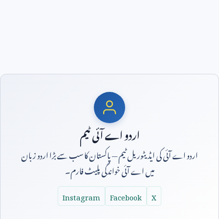
اردو اے آئی ٹیم
اردو اے آئی کی ایڈیٹوریل ٹیم — پاکستان کا سب سے بڑا اردو زبان
میں اے آئی خواندگی پلیٹ فارم۔
Instagram
Facebook
X