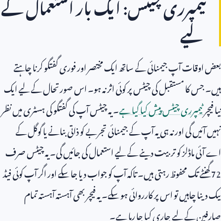
ٹیمپرری چیٹس: ایک بار استعمال کے
لیے
بعض اوقات آپ جیمنائی کے ساتھ ایک مختصر اور فوری گفتگو کرنا چاہتے
ہیں۔ جس کا مستقبل کی چیٹس پر کوئی اثر نہ ہو۔ اس صورتحال کے لیے ایک
نیا فیچر
ٹیمپرری چیٹس پیش کیا گیا ہے
۔ یہ چیٹس آپ کی گفتگو کی ہسٹری میں نظر
نہیں آئیں گی اور نہ ہی یہ آپ کے جیمنائی تجربے کو ذاتی بنانے یا گوگل کے
اے آئی ماڈلز کو تربیت دینے کے لیے استعمال کی جائیں گی۔ یہ چیٹس صرف
72
گھنٹے تک محفوظ رہتی ہیں۔ تاکہ آپ کو جواب دیا جا سکے اور اگر آپ کوئی فیڈ
بیک دینا چاہیں تو اس پر کارروائی ہو سکے۔ یہ فیچر بھی آہستہ آہستہ تمام
صارفین کے لیے جاری کیا جا رہا ہے۔