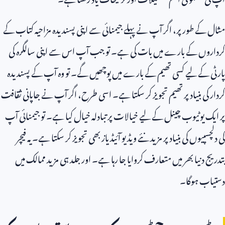
مثال کے طور پر، اگر آپ نے پہلے جیمنائی سے اپنی پسندیدہ مزاحیہ کتاب کے
کرداروں کے بارے میں بات کی ہے۔ تو جب آپ اس سے اپنی سالگرہ کی
پارٹی کے لیے کسی تھیم کے بارے میں پوچھیں گے۔ تو وہ آپ کے پسندیدہ
کردار کی بنیاد پر تھیم تجویز کر سکتا ہے۔ اسی طرح، اگر آپ نے جاپانی ثقافت
پر ایک یوٹیوب چینل کے لیے خیالات پر تبادلہ خیال کیا ہے۔ تو جیمنائی آپ
کی دلچسپیوں کی بنیاد پر مزید نئے ویڈیو آئیڈیاز بھی تجویز کر سکتا ہے۔ یہ فیچر
بتدریج دنیا بھر میں متعارف کروایا جا رہا ہے۔ اور جلد ہی مزید ممالک میں
دستیاب ہوگا۔