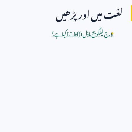
لغت میں اور پڑھیں
لارج لینگویج ماڈل (
LLM)
کیا ہے؟