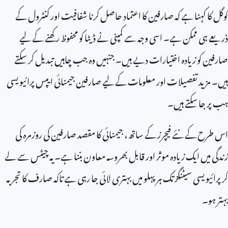
گوگل کا کہنا ہے کہ صارفین کا اعتماد حاصل کرنا شفافیت اور کنٹرول کے
ذریعے ہی ممکن ہے۔ اسی وجہ سے کمپنی نے ڈیٹا کو محفوظ رکھنے کے لیے
صارفین کو زیادہ اختیارات دیے ہیں۔ جنہیں وہ جب چاہیں تبدیل کر سکتے
ہیں۔ مزید تفصیلات اور معلومات کے لیے صارفین جیمنائی ایپس پرائیویسی
ہب پر جا سکتے ہیں۔
اس طرح کے نئے فیچرز کے ساتھ، جیمنائی کا مقصد صارفین کی روزمرہ کی
زندگی میں ایک زیادہ موثر اور قابل بھروسہ معاون بننا ہے۔ یہ چیٹس سے لے
کر پرائیویسی سیٹنگز تک ہر پہلو میں بہتری لائی جا رہی ہے تاکہ صارف کا تجربہ
بہتر ہو۔