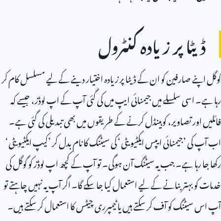
ڈیٹا پر زیادہ کنٹرول
گوگل اپنے صارفین کو ان کے ڈیٹا پر زیادہ اختیار دینے کے لیے مسلسل کام کر
رہا ہے۔ اسی سلسلے میں جیمنائی ایپ میں کی گئی آپ کے اپ لوڈز، جیسے کہ
فائلیں اور تصاویر، کو ہینڈل کرنے کے طریقوں میں بھی تبدیلی کی گئی ہے۔
اب آپ کی ’جیمنائی ایپس ایکٹیویٹی‘ کی سیٹنگ کا نام بدل کر ’کیپ ایکٹیویٹی‘
رکھا جا رہا ہے۔ جب یہ سیٹنگ آن ہوگی۔ تو آپ کے کچھ اپ لوڈز کو گوگل کی
خدمات کو بہتر بنانے کے لیے استعمال کیا جا سکے گا۔ اگر آپ یہ نہیں چاہتے تو
آپ اس سیٹنگ کو آف کر سکتے ہیں یا ٹیمپرری چیٹس کا استعمال کر سکتے ہیں۔