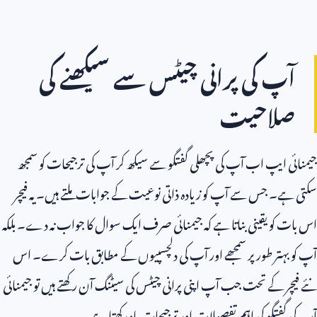
آپ کی پرانی چیٹس سے سیکھنے کی
صلاحیت
جیمنائی ایپ اب آپ کی پچھلی گفتگو سے سیکھ کر آپ کی ترجیحات کو سمجھ
سکتی ہے۔ جس سے آپ کو زیادہ ذاتی نوعیت کے جوابات ملتے ہیں۔ یہ فیچر
اس بات کو یقینی بناتا ہے کہ جیمنائی صرف ایک سوال کا جواب نہ دے۔ بلکہ
آپ کو بہتر طور پر سمجھے اور آپ کی دلچسپیوں کے مطابق بات کرے۔ اس
نئے فیچر کے تحت جب آپ اپنی پرانی چیٹس کی سیٹنگ آن رکھتے ہیں تو جیمنائی
آپ کی گفتگو کی اہم تفصیلات اور ترجیحات یاد رکھتا ہے۔