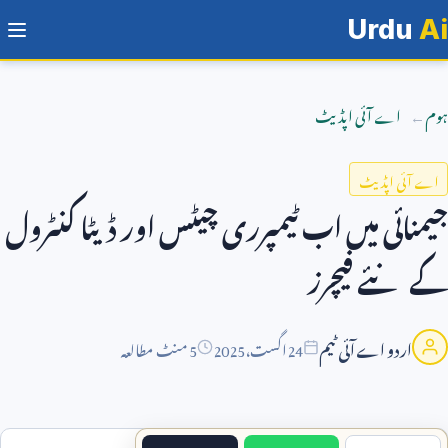
Urdu
Ai
ہوم
اے آئی اپڈیٹ
اے آئی اپڈیٹ
جیمنائی میں اب ٹیمپرری چیٹس اور ڈیٹا کنٹرول
کے نئے فیچرز
اردو اے آئی ٹیم
24
اگست،
2025
5 منٹ مطالعہ