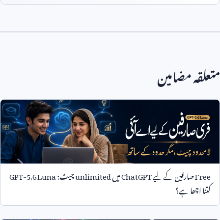
متعلقہ مضامین
Free
صارفین کے لیے
ChatGPT
میں
unlimited
چیٹ:
GPT-5.6 Luna
کتنا اچھا ہے؟