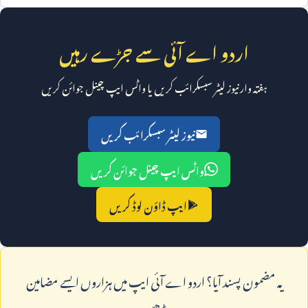
اردو اے آئی سے جڑے رہیں
ہفتہ وار نیوز لیٹر سبسکرائب کریں یا واٹس ایپ چینل جوائن کریں
نیوز لیٹر سبسکرائب کریں
واٹس ایپ چینل جوائن کریں
ایپ ڈاؤن لوڈ کریں
يہ مضمون پسند آيا؟ اردو اے آئی ايپ ميں ہزاروں ايسے مضامين
پڑھيں