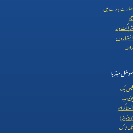
ہمارے بارے میں
ٹیم
شراکت دار
اشتہار دیں
رابطہ
سوشل میڈیا
فیس بک
یوٹیوب
انسٹاگرام
X (
ٹوئٹر)
ٹک ٹاک