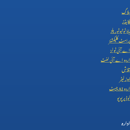
بلاگ
گائیڈز
ہاؤ ٹو ٹیوٹوریلز
پرامٹ کلیکشنز
اے آئی ٹولز
اردو اے آئی لغت
تلاش
نیوز لیٹر
اردو
AI
چیٹ
کوڈ پریویو
ادارہ