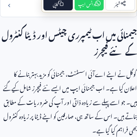
شیئر
واٹس ایپ
کاپی
فہرست مضمون
جیمنائی میں اب ٹیمپرری چیٹس اور ڈیٹا کنٹرول
کے نئے فیچرز
گوگل نے اپنے اےآئی اسسٹنٹ، جیمنائی کو مزید بہتر بنانے کا
اعلان کیا ہے۔ اب جیمنائی ایپ میں ایسے نئے فیچرز شامل کیے گئے
ہیں۔ جو اسے پہلے سے زیادہ ذاتی اور آپ کی ضروریات کے مطابق
بناتے ہیں۔ اس کے ساتھ ہی، صارفین کو اپنے ڈیٹا پر زیادہ کنٹرول
بھی فراہم کیا گیا ہے۔