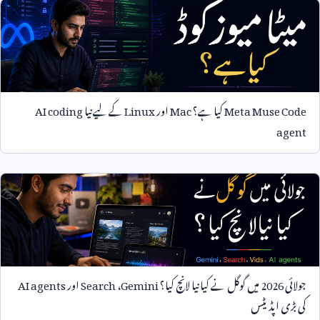
Meta Muse Code
کیا ہے؟
Mac
اور
Linux
کے لیے نیا
AI coding
agent
جولائی
2026
میں گوگل نے کیا نیا لانچ کیا؟
Gemini
،
Search
اور
AI agents
کی بڑی اپڈیٹس