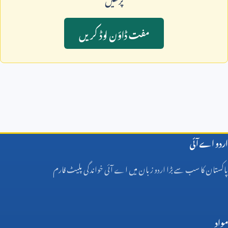
مفت ڈاؤن لوڈ کريں
اردو اے آئی
پاکستان کا سب سے بڑا اردو زبان میں اے آئی خواندگی پلیٹ فارم
مواد