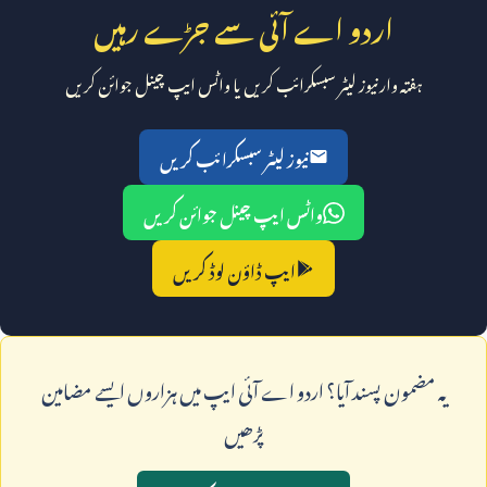
اردو اے آئی سے جڑے رہیں
ہفتہ وار نیوز لیٹر سبسکرائب کریں یا واٹس ایپ چینل جوائن کریں
نیوز لیٹر سبسکرائب کریں
واٹس ایپ چینل جوائن کریں
ایپ ڈاؤن لوڈ کریں
يہ مضمون پسند آيا؟ اردو اے آئی ايپ ميں ہزاروں ايسے مضامين
پڑھيں