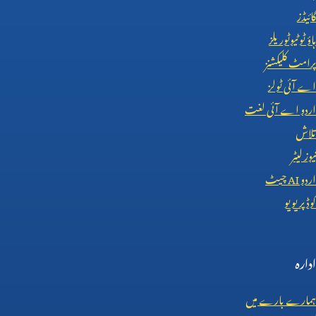
گائیڈز
ہاؤ ٹو ٹیوٹوریلز
پرامٹ کلیکشنز
اے آئی ٹولز
اردو اے آئی لغت
تلاش
نیوز لیٹر
اردو
AI
چیٹ
کوڈ پریویو
ادارہ
ہمارے بارے میں