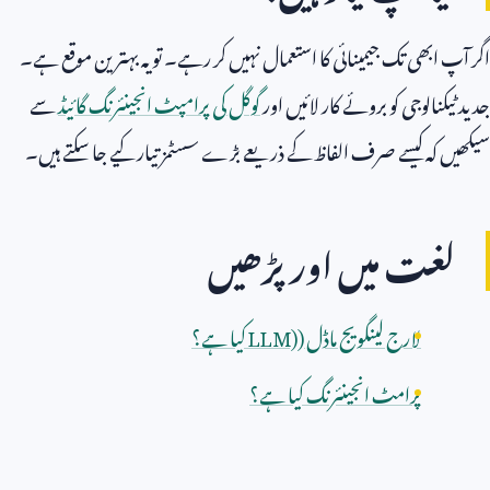
اگر آپ ابھی تک جیمینائی کا استعمال نہیں کر رہے۔ تو یہ بہترین موقع ہے۔
جدید ٹیکنالوجی کو بروئے کار لائیں اور
گوگل کی پرامپٹ انجینئرنگ گائیڈ
سے
سیکھیں کہ کیسے صرف الفاظ کے ذریعے بڑے سسٹمز تیار کیے جا سکتے ہیں۔
لغت میں اور پڑھیں
لارج لینگویج ماڈل (
LLM)
کیا ہے؟
پرامٹ انجینئرنگ کیا ہے؟