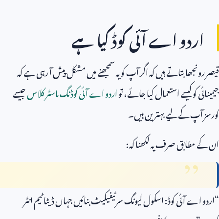
اردو اے آئی کوڈ کیا ہے
قیصر رونجھا بتاتے ہیں کہ اگر آپ کو یہ سمجھنے میں مشکل پیش آ رہی ہے کہ
جیمینائی کو کیسے استعمال کیا جائے، تو
اردو اے آئی کوڈنگ ماسٹر کلاس
جیسے
کورسز آپ کے لیے بہترین ہیں۔
ان کے مطابق صرف یہ لکھنا کہ:
“اردو اے آئی کوڈ: اسکول لیونگ سرٹیفیکیٹ بنائیں جہاں ڈیٹا ٹیم انٹر