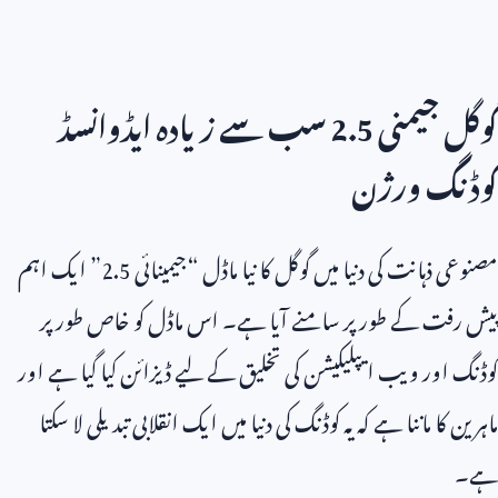
گوگل جیمنی
2.5
سب سے زیادہ ایڈوانسڈ
کوڈنگ ورژن
مصنوعی ذہانت کی دنیا میں گوگل کا نیا ماڈل “جیمینائی
2.5
” ایک اہم
پیش رفت کے طور پر سامنے آیا ہے۔ اس ماڈل کو خاص طور پر
کوڈنگ اور ویب ایپلیکیشن کی تخلیق کے لیے ڈیزائن کیا گیا ہے اور
ماہرین کا ماننا ہے کہ یہ کوڈنگ کی دنیا میں ایک انقلابی تبدیلی لا سکتا
ہے۔