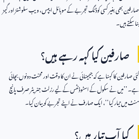
صارفین بھی بغیر کسی کوڈنگ تجربے کے موبائل ایپس، ویب سلوشنز اور گیمز
بنا سکتے ہیں۔
صارفین کیا کہہ رہے ہیں؟
کئی صارفین کا کہنا ہے کہ جیمینائی نے ان کا وقت اور محنت دونوں بچائی
ہے۔ ’’میں نے سکول کے اسٹوڈنٹس کے لیے رزلٹ جنریٹر صرف پانچ
منٹ میں تیار کیا‘‘، ایک صارف نے اپنے تجربے کو بیان کیا۔
کیا آپ تیار ہیں؟