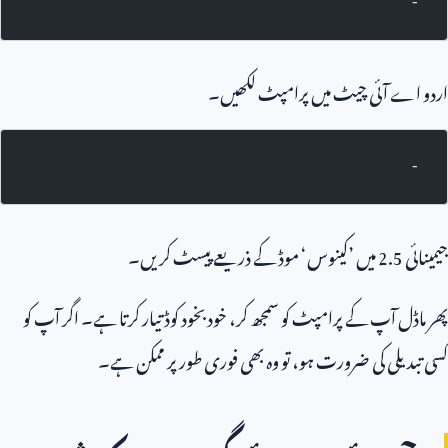
-
اردو اے آئی چیٹ میں پرامپٹ لکھیں۔
-
جیمینائی
2.5
میں ’کینوس‘ موڈ کے ذریعے پیسٹ کریں۔
پھر ماڈل آپ کے پرامپٹ کو سمجھ کر، خودبخود کوڈ تیار کرتا ہے۔ اگر آپ کو
کسی تبدیلی کی ضرورت ہو، تو وہ بھی فوری طور پر ممکن ہے۔