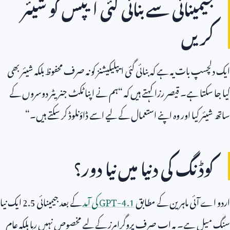
جیمینائی سے بنائی گئی ایپس کو شیئر
کریں
ایک دلچسپ بات یہ ہے کہ بنائی گئی ایپلیکیشنز کو نہ صرف محفوظ بلکہ شیئر بھی
کیا جا سکتا ہے۔ قیصر رزا کہتے ہیں کہ “ہم نے اپنا ٹکٹ جنریٹر دوسروں کے
ساتھ شیئر کیا اور وہ اپنے استعمال کے لیے اسے ڈاؤنلوڈ کر سکتے ہیں۔“
کوڈنگ کی دنیا میں نیا دور؟
اردو اے آئی ماہرین کے مطابق
GPT-4.1
کی آمد
کے بعد جیمینائی
2.5
ایک نیا
سنگ میل ہے۔ یہ اب صرف پروگرامرز کے لیے مخصوص نہیں رہا بلکہ عام