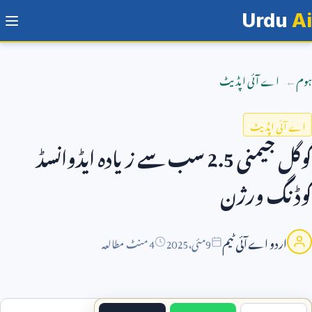
Urdu
Ai
ہوم
اے آئی اپڈیٹ
اے آئی اپڈیٹ
گوگل جیمنی
2.5
سب سے زیادہ ایڈوانسڈ
کوڈنگ ورژن
اردو اے آئی ٹیم
9
مئی،
2025
4 منٹ مطالعہ