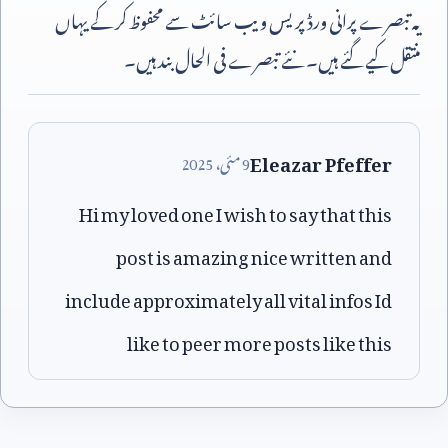
یہ تبصرے پرانی ورڈپریس ویب سائٹ سے محفوظ کر کے یہاں
منتقل کیے گئے ہیں۔ نئے تبصرے فی الحال بند ہیں۔
Eleazar Pfeffer
9
مئی،
2025
Hi my loved one I wish to say that this
post is amazing nice written and
include approximately all vital infos Id
like to peer more posts like this