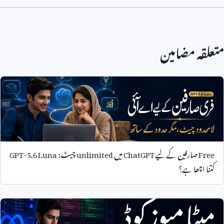
متعلقہ مضامین
Free
صارفین کے لیے
ChatGPT
میں
unlimited
چیٹ:
GPT-5.6 Luna
کتنا اچھا ہے؟