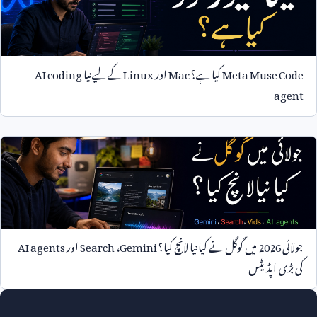
Meta Muse Code
کیا ہے؟
Mac
اور
Linux
کے لیے نیا
AI coding
agent
جولائی
2026
میں گوگل نے کیا نیا لانچ کیا؟
Gemini
،
Search
اور
AI agents
کی بڑی اپڈیٹس