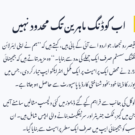
اب کوڈنگ ماہرین تک محدود نہیں
قیصر رونجھا، جو اردو اے آئی کے بانی ہیں، کہتے ہیں کہ ’’ہم نے اپنی ایئرلائن
ٹکٹنگ سسٹم صرف ایک جملے کی مدد سے بنایا۔‘‘ وہ مزید بتاتے ہیں کہ جیمینائی
2.5
نے محض ایک پرامپٹ پر ایک مکمل انٹرایکٹو ایپ تیار کر دی، جس میں
یوزر کا ڈیٹا خود بخود شناختی کارڈ یا پاسپورٹ سے حاصل ہو جاتا ہے۔
گوگل کی جانب سے فراہم کیے گئے ڈیموز میں کئی دلچسپ مثالیں سامنے آئیں
جن میں گیمز، ٹکٹ جنریٹر اور سرٹیفکیٹ بنانے والی ایپس شامل ہیں۔ ان
سب کو جیمینائی ایپ میں صرف ایک سطر پرامپٹ سے بنایا گیا۔