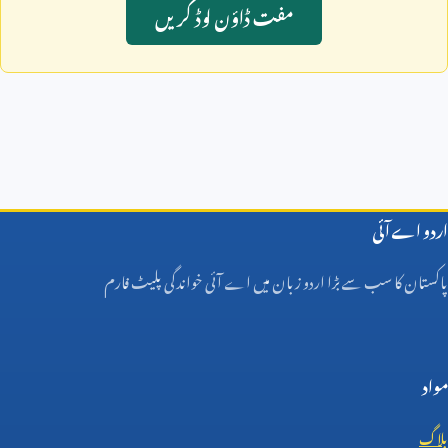
مفت ڈاؤن لوڈ کريں
اردو اے آئی
پاکستان کا سب سے بڑا اردو زبان میں اے آئی خواندگی پلیٹ فارم
مواد
بلاگ