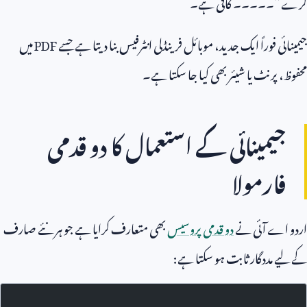
کرے”۔۔۔۔۔ کافی ہے۔
جیمینائی فوراً ایک جدید، موبائل فرینڈلی انٹرفیس بنا دیتا ہے جسے
PDF
میں
محفوظ، پرنٹ یا شیئر بھی کیا جا سکتا ہے۔
جیمینائی کے استعمال کا دو قدمی
فارمولا
اردو اے آئی نے
دو قدمی پروسیس
بھی متعارف کرایا ہے جو ہر نئے صارف
کے لیے مددگار ثابت ہو سکتا ہے: