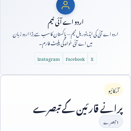
اردو اے آئی ٹیم
اردو اے آئی کی ایڈیٹوریل ٹیم — پاکستان کا سب سے بڑا اردو زبان
میں اے آئی خواندگی پلیٹ فارم۔
Instagram
Facebook
X
آرکائیو
پرانے قارئین کے تبصرے
1
تبصرے