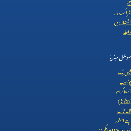
ٹیم
شراکت دار
اشتہار دیں
رابطہ
سوشل میڈیا
فیس بک
یوٹیوب
انسٹاگرام
X (
ٹوئٹر)
ٹک ٹاک
پلے اسٹور
AI Viewer (
انگریزی)