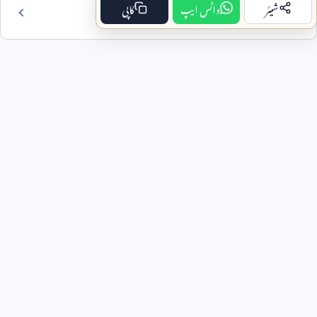
شیئر
واٹس ایپ
کاپی
فہرست مضمون